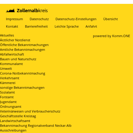
Impressum
Datenschutz
Datenschutz-Einstellungen
Übersicht
Kontakt
Barrierefreiheit
Leichte Sprache
Anfahrt
Aktuelles
p
owered by
Komm.ONE
Ärztlicher Notdienst
Öffentliche Bekanntmachungen
Amtliche Bekanntmachungen
Abfallwirtschaft
Bauen und Naturschutz
Kommunalamt
Umwelt
Corona-Notbekanntmachung
Verkehrsamt
Kämmerei
sonstige Bekanntmachungen
Sozialamt
Forstamt
Jugendamt
Ordnungsamt
Veterinärwesen und Verbraucherschutz
Geschäftsstelle Kreistag
Landwirtschaftsamt
Bekanntmachung Regionalverband Neckar-Alb
Ausschreibungen