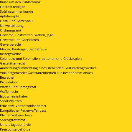
Rund um den Kühlschrank
Grillrost reinigen
Spülmaschinenkunde
Apfelrezepte
Obst- und Gartenbau
Umweltbildung
Ordnungsamt
Gewerbe, Gaststätten, Waffen, Jagd
Gewerbe und Gaststätten
Gewerberecht
Makler, Bauträger, Baubetreuer
Reisegewerbe
Spielrecht und Spielhallen, Lotterien und Glücksspiele
Gaststättenrecht
Anmeldung/Ummeldung eines stehenden Gaststättengewerbes
Vorübergehender Gaststättenbetrieb aus besonderem Anlass
Bewacher
Prostitution
Waffen und Sprengstoff
Waffenrecht
Jagdscheininhaber
Sportschützen
Erbe bzw. Vermächtnisnehmer
Europäischer Feuerwaffenpass
Kleiner Waffenschein
Sprengstoffrecht
Untere Jagdbehörde
Kreispolizeibehörde