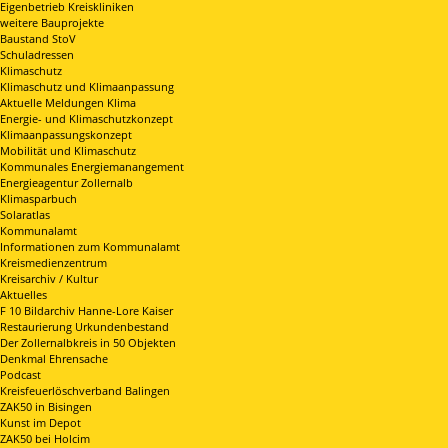
Eigenbetrieb Kreiskliniken
weitere Bauprojekte
Baustand StoV
Schuladressen
Klimaschutz
Klimaschutz und Klimaanpassung
Aktuelle Meldungen Klima
Energie- und Klimaschutzkonzept
Klimaanpassungskonzept
Mobilität und Klimaschutz
Kommunales Energiemanangement
Energieagentur Zollernalb
Klimasparbuch
Solaratlas
Kommunalamt
Informationen zum Kommunalamt
Kreismedienzentrum
Kreisarchiv / Kultur
Aktuelles
F 10 Bildarchiv Hanne-Lore Kaiser
Restaurierung Urkundenbestand
Der Zollernalbkreis in 50 Objekten
Denkmal Ehrensache
Podcast
Kreisfeuerlöschverband Balingen
ZAK50 in Bisingen
Kunst im Depot
ZAK50 bei Holcim