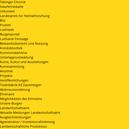
Täbinger Chronik
Staufermedaille
Urkunden
Landespreis für Heimatforschung
Bitz
Pocken
Luithardt
Burgenportal
Luithardt Finissage
Bestandsübersicht und Nutzung
Kreisbibliothek
Kommunalarchive
Unterlagenverwaltung
Kunst, Kultur und Ausstellungen
Kunstsammlung
Artothek
Projekte
Veröffentlichungen
Todesfabrik KZ Dautmergen
Aktenaussonderung
Ehrenamt
Möglichkeiten des Erinnerns
Unsere-Burgen
Landwirtschaftsamt
Aktuelle Meldungen Landwirtschaftsamt
Ausgleichsleistungen
Agrarstruktur / Investitionsförderung
Landwirtschaftliche Produktion