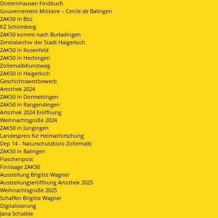
Dotternhausen Findbuch
Gouvernement Militaire – Cercle de Balingen
ZAK50 in Bitz
KZ Schömberg
ZAK50 kommt nach Burladingen
Zentralarchiv der Stadt Haigerloch
ZAK50 in Rosenfeld
ZAK50 in Hechingen
ZollernalbKunstweg
ZAK50 in Haigerloch
Geschichtswettbewerb
Artothek 2024
ZAK50 in Dormettingen
ZAK50 in Rangendingen
Artothek 2024 Eröffnung
Weihnachtsgrüße 2024
ZAK50 in Jungingen
Landespreis für Heimatforschung
Dep 14 - Naturschutzbüro Zollernalb
ZAK50 in Balingen
Flaschenpost
Finissage ZAK50
Ausstellung Brigitte Wagner
Ausstellungseröffnung Artothek 2025
Weihnachtsgrüße 2025
Schaffen Brigitte Wagner
Digitalisierung
Jana Schaible