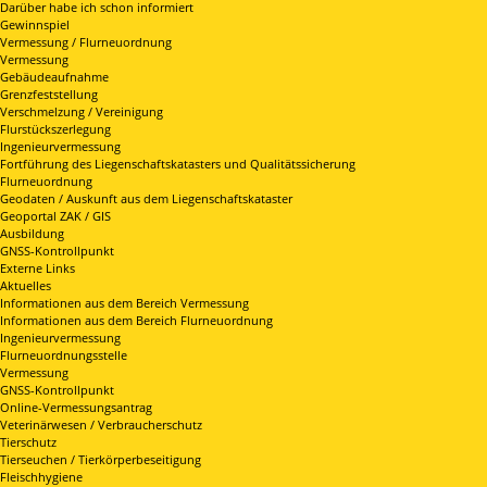
Darüber habe ich schon informiert
Gewinnspiel
Vermessung / Flurneuordnung
Vermessung
Gebäudeaufnahme
Grenzfeststellung
Verschmelzung / Vereinigung
Flurstückszerlegung
Ingenieurvermessung
Fortführung des Liegenschaftskatasters und Qualitätssicherung
Flurneuordnung
Geodaten / Auskunft aus dem Liegenschaftskataster
Geoportal ZAK / GIS
Ausbildung
GNSS-Kontrollpunkt
Externe Links
Aktuelles
Informationen aus dem Bereich Vermessung
Informationen aus dem Bereich Flurneuordnung
Ingenieurvermessung
Flurneuordnungsstelle
Vermessung
GNSS-Kontrollpunkt
Online-Vermessungsantrag
Veterinärwesen / Verbraucherschutz
Tierschutz
Tierseuchen / Tierkörperbeseitigung
Fleischhygiene