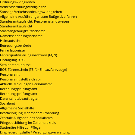
Ordnungswidrigkeiten
Verkehrsordnungwidrigkeiten
Sonstige Verkehrsordnungswidrigkeiten
Allgemeine Ausführungen zum Bußgeldverfahren
Standesamtsaufsicht, Personenstandswesen
Standesamtsaufsicht
Staatsangehörigkeitsbehörde
Namensänderungsbehörde
Heimaufsicht
Betreuungsbehörde
Fahrerlaubnisse
Fahrerqualifizierungsnachweis (FQN)
Eintragung B 96
Seminarerlaubnisse
BOS-Führerschein (FS für Einsatzfahrzeuge)
Personalamt
Personalamt stellt sich vor
Aktuelle Meldungen Personalamt
Rechnungsprüfungsamt
Rechnungsprüfungsamt
Datenschutzbeauftragter
Sozialamt
Allgemeine Sozialhilfe
Bescheinigung Mehrbedarf Ernährung
Zentrale Aufgaben des Sozialamts
Pflegeausbildung im Zollernalbkreis
Stationäre Hilfe zur Pflege
Eingliederungshilfe / Versorgungsverwaltung