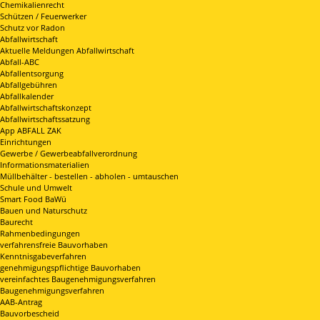
Chemikalienrecht
Schützen / Feuerwerker
Schutz vor Radon
Abfallwirtschaft
Aktuelle Meldungen Abfallwirtschaft
Abfall-ABC
Abfallentsorgung
Abfallgebühren
Abfallkalender
Abfallwirtschaftskonzept
Abfallwirtschaftssatzung
App ABFALL ZAK
Einrichtungen
Gewerbe / Gewerbeabfallverordnung
Informationsmaterialien
Müllbehälter - bestellen - abholen - umtauschen
Schule und Umwelt
Smart Food BaWü
Bauen und Naturschutz
Baurecht
Rahmenbedingungen
verfahrensfreie Bauvorhaben
Kenntnisgabeverfahren
genehmigungspflichtige Bauvorhaben
vereinfachtes Baugenehmigungsverfahren
Baugenehmigungsverfahren
AAB-Antrag
Bauvorbescheid