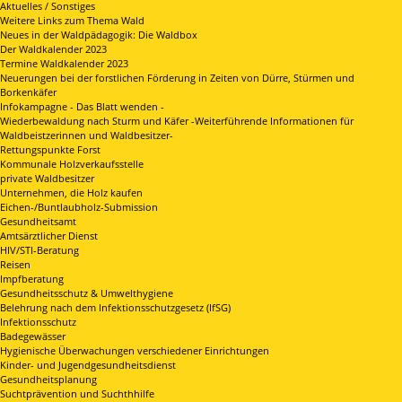
Aktuelles / Sonstiges
Weitere Links zum Thema Wald
Neues in der Waldpädagogik: Die Waldbox
Der Waldkalender 2023
Termine Waldkalender 2023
Neuerungen bei der forstlichen Förderung in Zeiten von Dürre, Stürmen und
Borkenkäfer
Infokampagne - Das Blatt wenden -
Wiederbewaldung nach Sturm und Käfer -Weiterführende Informationen für
Waldbeistzerinnen und Waldbesitzer-
Rettungspunkte Forst
Kommunale Holzverkaufsstelle
private Waldbesitzer
Unternehmen, die Holz kaufen
Eichen-/Buntlaubholz-Submission
Gesundheitsamt
Amtsärztlicher Dienst
HIV/STI-Beratung
Reisen
Impfberatung
Gesundheitsschutz & Umwelthygiene
Belehrung nach dem Infektionsschutzgesetz (IfSG)
Infektionsschutz
Badegewässer
Hygienische Überwachungen verschiedener Einrichtungen
Kinder- und Jugendgesundheitsdienst
Gesundheitsplanung
Suchtprävention und Suchthhilfe