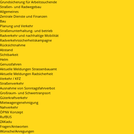
Grundsicherung für Arbeitssuchende
Straßen- und Radwegebau
Allgemeines
Zentrale Dienste und Finanzen
Bau
Planung und Verkehr
Straßenunterhaltung- und betrieb
Radverkehr und nachhaltige Mobilität
Radverkehrssicherheitskampagne
Rücksichtnahme
Abstand
Sichtbarkeit
Helm
Genussfahren
Aktuelle Meldungen Strassenbauamt
Aktuelle Meldungen Radsicherheit
Verkehr / KFZ
Straßenverkehr
Ausnahme von Sonntagsfahrverbot
Großraum- und Schwertranpsort
Güterkraftverkehr
Mietwagengenehmigung
Nahverkehr
ÖPNV Konzept
RufBUS
ZAKadu
Fragen/Antworten
Wünsche/Anregungen