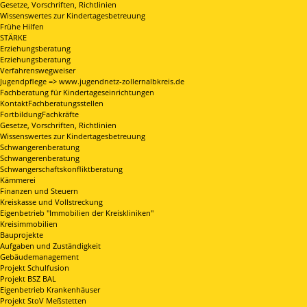
Gesetze, Vorschriften, Richtlinien
Wissenswertes zur Kindertagesbetreuung
Frühe Hilfen
STÄRKE
Erziehungsberatung
Erziehungsberatung
Verfahrenswegweiser
Jugendpflege => www.jugendnetz-zollernalbkreis.de
Fachberatung für Kindertageseinrichtungen
KontaktFachberatungsstellen
FortbildungFachkräfte
Gesetze, Vorschriften, Richtlinien
Wissenswertes zur Kindertagesbetreuung
Schwangerenberatung
Schwangerenberatung
Schwangerschaftskonfliktberatung
Kämmerei
Finanzen und Steuern
Kreiskasse und Vollstreckung
Eigenbetrieb "Immobilien der Kreiskliniken"
Kreisimmobilien
Bauprojekte
Aufgaben und Zuständigkeit
Gebäudemanagement
Projekt Schulfusion
Projekt BSZ BAL
Eigenbetrieb Krankenhäuser
Projekt StoV Meßstetten