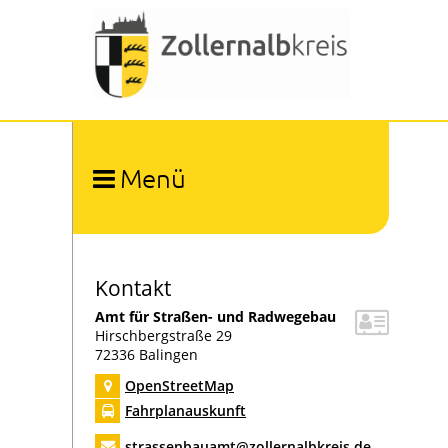
Menü
Ämter und Organisation
Organigramm
Umwelt und Arbeitsschutz
Abfallwirtschaft
Kontakt
Bauen und Naturschutz
Amt für Straßen- und Radwegebau
Bevölkerungsschutz
Hirschbergstraße 29
72336
Balingen
Bildung
Digitalisierung
OpenStreetMap
Forstamt
Fahrplanauskunft
Gesundheitsamt
strassenbauamt@zollernalbkreis.de