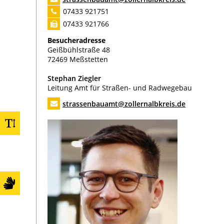
Haupt-, Kultur- und Schulamt
07433 921751
Jugendamt
07433 921766
Kämmerei
Besucheradresse
Kreisimmobilien
Geißbühlstraße 48
Kommunalamt
72469 Meßstetten
Kreismedienzentrum
Stephan
Ziegler
Kreisarchiv / Kultur
Leitung Amt für Straßen- und Radwegebau
Landwirtschaftsamt
strassenbauamt@zollernalbkreis.de
Ordnungsamt
Personalamt
Rechnungsprüfungsamt
Sozialamt
Straßen- und Radwegebau
Allgemeines
Zentrale Dienste und Finanzen
Bau
Planung und Verkehr
Straßenunterhaltung- und betrieb
Radverkehr und nachhaltige Mobilität