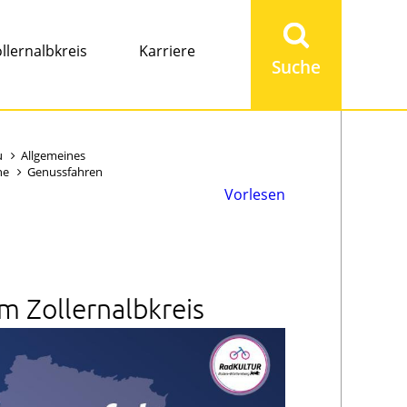
Suchbegriff
eingeben
llernalbkreis
Karriere
u
Allgemeines
ne
Genussfahren
Vorlesen
m Zollernalbkreis