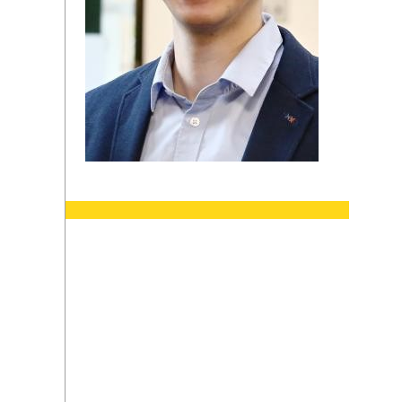
Radverkehrssicherheitskampagne
Rücksichtnahme
Abstand
Sichtbarkeit
Helm
Genussfahren
Aktuelle Meldungen Strassenbauamt
Aktuelle Meldungen Radsicherheit
Verkehr / KFZ
Vermessung / Flurneuordnung
Veterinärwesen / Verbraucherschutz
Zuwanderung und Integration
Dienstleistungen A-Z
Bürgerbeauftragter
Patientenfürsprecher
Kommunale Gleichstellungsbeauftragte