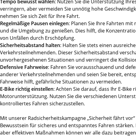
Tempo bewusst wählen
: Nutzen Sie die Unterstützung Ihr
verringern, aber vermeiden Sie unnötig hohe Geschwindig
nehmen Sie sich Zeit für Ihre Fahrt.
Regelmäßige Pausen einlegen
: Planen Sie Ihre Fahrten mi
und die Umgebung zu genießen. Dies hilft, die Konzentrati
von Unfällen durch Erschöpfung.
Sicherheitsabstand halten
: Halten Sie stets einen ausreic
Verkehrsteilnehmenden. Dieser Sicherheitsabstand verscha
unvorhergesehenen Situationen und verringert die Kollisio
Defensive Fahrweise
: Fahren Sie vorausschauend und defe
anderer Verkehrsteilnehmenden und seien Sie bereit, ents
Fahrweise hilft, gefährliche Situationen zu vermeiden.
E-Bike richtig einstellen
: Achten Sie darauf, dass Ihr E-Bike r
Motorunterstützung. Nutzen Sie die verschiedenen Unters
kontrolliertes Fahren sicherzustellen.
Mit unserer Radsicherheitskampagne „Sicherheit fährt vor“
Bewusstsein für sicheres und entspanntes Fahren stärken.
aber effektiven Maßnahmen können wir alle dazu beitragen,