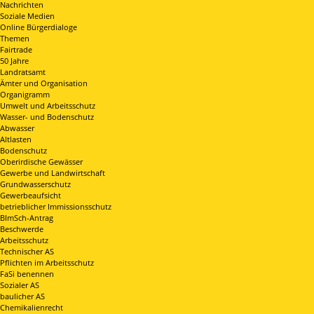
Nachrichten
Soziale Medien
Online Bürgerdialoge
Themen
Fairtrade
50 Jahre
Landratsamt
Ämter und Organisation
Organigramm
Umwelt und Arbeitsschutz
Wasser- und Bodenschutz
Abwasser
Altlasten
Bodenschutz
Oberirdische Gewässer
Gewerbe und Landwirtschaft
Grundwasserschutz
Gewerbeaufsicht
betrieblicher Immissionsschutz
BImSch-Antrag
Beschwerde
Arbeitsschutz
Technischer AS
Pflichten im Arbeitsschutz
FaSi benennen
Sozialer AS
baulicher AS
Chemikalienrecht