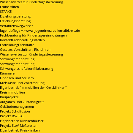
Wissenswertes zur Kindertagesbetreuung
Frühe Hilfen
STÄRKE
Erziehungsberatung
Erziehungsberatung
Verfahrenswegweiser
Jugendpflege => www.jugendnetz-zollernalbkreis.de
Fachberatung für Kindertageseinrichtungen
KontaktFachberatungsstellen
FortbildungFachkräfte
Gesetze, Vorschriften, Richtlinien
Wissenswertes zur Kindertagesbetreuung
Schwangerenberatung
Schwangerenberatung
Schwangerschaftskonfliktberatung
Kämmerei
Finanzen und Steuern
Kreiskasse und Vollstreckung
Eigenbetrieb "Immobilien der Kreiskliniken"
Kreisimmobilien
Bauprojekte
Aufgaben und Zuständigkeit
Gebäudemanagement
Projekt Schulfusion
Projekt BSZ BAL
Eigenbetrieb Krankenhäuser
Projekt StoV Meßstetten
Eigenbetrieb Kreiskliniken