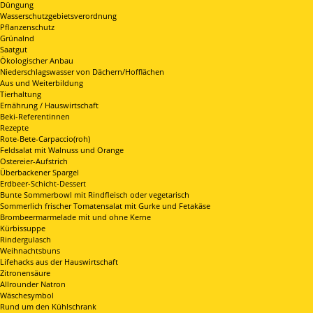
Düngung
Wasserschutzgebietsverordnung
Pflanzenschutz
Grünalnd
Saatgut
Ökologischer Anbau
Niederschlagswasser von Dächern/Hofflächen
Aus und Weiterbildung
Tierhaltung
Ernährung / Hauswirtschaft
Beki-Referentinnen
Rezepte
Rote-Bete-Carpaccio(roh)
Feldsalat mit Walnuss und Orange
Ostereier-Aufstrich
Überbackener Spargel
Erdbeer-Schicht-Dessert
Bunte Sommerbowl mit Rindfleisch oder vegetarisch
Sommerlich frischer Tomatensalat mit Gurke und Fetakäse
Brombeermarmelade mit und ohne Kerne
Kürbissuppe
Rindergulasch
Weihnachtsbuns
Lifehacks aus der Hauswirtschaft
Zitronensäure
Allrounder Natron
Wäschesymbol
Rund um den Kühlschrank