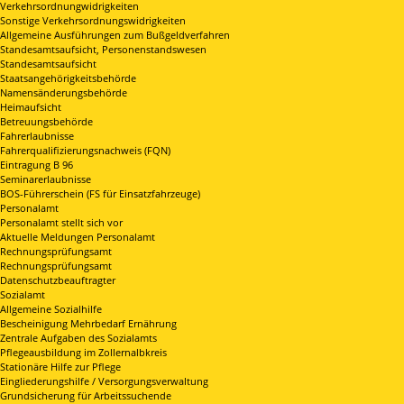
Verkehrsordnungwidrigkeiten
Sonstige Verkehrsordnungswidrigkeiten
Allgemeine Ausführungen zum Bußgeldverfahren
Standesamtsaufsicht, Personenstandswesen
Standesamtsaufsicht
Staatsangehörigkeitsbehörde
Namensänderungsbehörde
Heimaufsicht
Betreuungsbehörde
Fahrerlaubnisse
Fahrerqualifizierungsnachweis (FQN)
Eintragung B 96
Seminarerlaubnisse
BOS-Führerschein (FS für Einsatzfahrzeuge)
Personalamt
Personalamt stellt sich vor
Aktuelle Meldungen Personalamt
Rechnungsprüfungsamt
Rechnungsprüfungsamt
Datenschutzbeauftragter
Sozialamt
Allgemeine Sozialhilfe
Bescheinigung Mehrbedarf Ernährung
Zentrale Aufgaben des Sozialamts
Pflegeausbildung im Zollernalbkreis
Stationäre Hilfe zur Pflege
Eingliederungshilfe / Versorgungsverwaltung
Grundsicherung für Arbeitssuchende