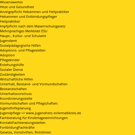
Wissenswertes
Hitze und Gesundheit
Anzeigepflicht Hebammen und Heilpraktiker
Hebammen und Entbindungspfleger
Heilpraktiker
Impfpflicht nach dem Masernschutzgesetz
Mehrsprachiges Merkblatt ESU
Haupt-, Kultur- und Schulamt
Jugendamt
Sozialpädagogische Hilfen
Adoptions- und Pflegestellen
Adoption
Pflegekinder
Erziehungshilfe
Sozialer Dienst
Zuständigkeiten
Wirtschaftliche Hilfen
Unterhalt, Beistand- und Vormundschaften
Beistandschaften
Unterhaltsvorschuss
Koordinierungsstelle
Vormundschaften und Pflegschaften:
Jugendhilfeplanung
Jugendpflege => www.jugendnetz-zollernalbkreis.de
Fachberatung für Kindertageseinrichtungen
KontaktFachberatungsstellen
FortbildungFachkräfte
Gesetze, Vorschriften, Richtlinien