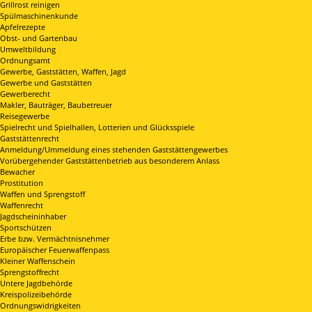
Grillrost reinigen
Spülmaschinenkunde
Apfelrezepte
Obst- und Gartenbau
Umweltbildung
Ordnungsamt
Gewerbe, Gaststätten, Waffen, Jagd
Gewerbe und Gaststätten
Gewerberecht
Makler, Bauträger, Baubetreuer
Reisegewerbe
Spielrecht und Spielhallen, Lotterien und Glücksspiele
Gaststättenrecht
Anmeldung/Ummeldung eines stehenden Gaststättengewerbes
Vorübergehender Gaststättenbetrieb aus besonderem Anlass
Bewacher
Prostitution
Waffen und Sprengstoff
Waffenrecht
Jagdscheininhaber
Sportschützen
Erbe bzw. Vermächtnisnehmer
Europäischer Feuerwaffenpass
Kleiner Waffenschein
Sprengstoffrecht
Untere Jagdbehörde
Kreispolizeibehörde
Ordnungswidrigkeiten