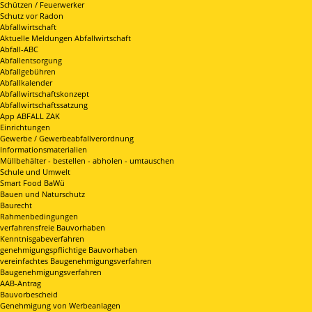
Schützen / Feuerwerker
Schutz vor Radon
Abfallwirtschaft
Aktuelle Meldungen Abfallwirtschaft
Abfall-ABC
Abfallentsorgung
Abfallgebühren
Abfallkalender
Abfallwirtschaftskonzept
Abfallwirtschaftssatzung
App ABFALL ZAK
Einrichtungen
Gewerbe / Gewerbeabfallverordnung
Informationsmaterialien
Müllbehälter - bestellen - abholen - umtauschen
Schule und Umwelt
Smart Food BaWü
Bauen und Naturschutz
Baurecht
Rahmenbedingungen
verfahrensfreie Bauvorhaben
Kenntnisgabeverfahren
genehmigungspflichtige Bauvorhaben
vereinfachtes Baugenehmigungsverfahren
Baugenehmigungsverfahren
AAB-Antrag
Bauvorbescheid
Genehmigung von Werbeanlagen