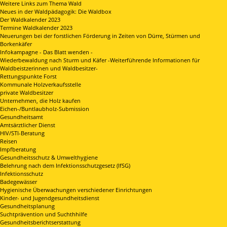
Weitere Links zum Thema Wald
Neues in der Waldpädagogik: Die Waldbox
Der Waldkalender 2023
Termine Waldkalender 2023
Neuerungen bei der forstlichen Förderung in Zeiten von Dürre, Stürmen und
Borkenkäfer
Infokampagne - Das Blatt wenden -
Wiederbewaldung nach Sturm und Käfer -Weiterführende Informationen für
Waldbeistzerinnen und Waldbesitzer-
Rettungspunkte Forst
Kommunale Holzverkaufsstelle
private Waldbesitzer
Unternehmen, die Holz kaufen
Eichen-/Buntlaubholz-Submission
Gesundheitsamt
Amtsärztlicher Dienst
HIV/STI-Beratung
Reisen
Impfberatung
Gesundheitsschutz & Umwelthygiene
Belehrung nach dem Infektionsschutzgesetz (IfSG)
Infektionsschutz
Badegewässer
Hygienische Überwachungen verschiedener Einrichtungen
Kinder- und Jugendgesundheitsdienst
Gesundheitsplanung
Suchtprävention und Suchthhilfe
Gesundheitsberichtserstattung