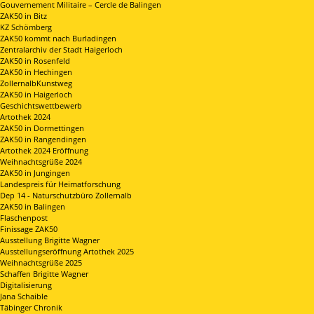
Gouvernement Militaire – Cercle de Balingen
ZAK50 in Bitz
KZ Schömberg
ZAK50 kommt nach Burladingen
Zentralarchiv der Stadt Haigerloch
ZAK50 in Rosenfeld
ZAK50 in Hechingen
ZollernalbKunstweg
ZAK50 in Haigerloch
Geschichtswettbewerb
Artothek 2024
ZAK50 in Dormettingen
ZAK50 in Rangendingen
Artothek 2024 Eröffnung
Weihnachtsgrüße 2024
ZAK50 in Jungingen
Landespreis für Heimatforschung
Dep 14 - Naturschutzbüro Zollernalb
ZAK50 in Balingen
Flaschenpost
Finissage ZAK50
Ausstellung Brigitte Wagner
Ausstellungseröffnung Artothek 2025
Weihnachtsgrüße 2025
Schaffen Brigitte Wagner
Digitalisierung
Jana Schaible
Täbinger Chronik