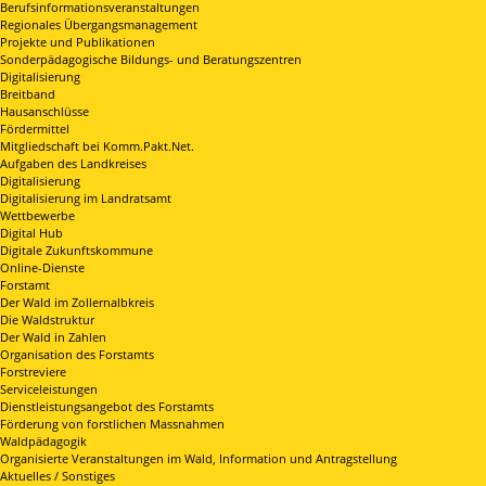
Berufsinformationsveranstaltungen
Regionales Übergangsmanagement
Projekte und Publikationen
Sonderpädagogische Bildungs- und Beratungszentren
Digitalisierung
Breitband
Hausanschlüsse
Fördermittel
Mitgliedschaft bei Komm.Pakt.Net.
Aufgaben des Landkreises
Digitalisierung
Digitalisierung im Landratsamt
Wettbewerbe
Digital Hub
Digitale Zukunftskommune
Online-Dienste
Forstamt
Der Wald im Zollernalbkreis
Die Waldstruktur
Der Wald in Zahlen
Organisation des Forstamts
Forstreviere
Serviceleistungen
Dienstleistungsangebot des Forstamts
Förderung von forstlichen Massnahmen
Waldpädagogik
Organisierte Veranstaltungen im Wald, Information und Antragstellung
Aktuelles / Sonstiges