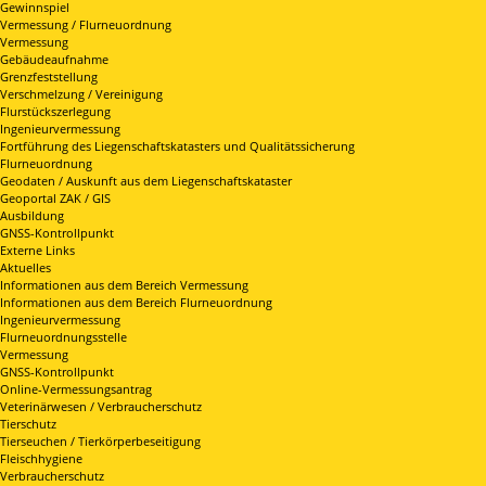
Gewinnspiel
Vermessung / Flurneuordnung
Vermessung
Gebäudeaufnahme
Grenzfeststellung
Verschmelzung / Vereinigung
Flurstückszerlegung
Ingenieurvermessung
Fortführung des Liegenschaftskatasters und Qualitätssicherung
Flurneuordnung
Geodaten / Auskunft aus dem Liegenschaftskataster
Geoportal ZAK / GIS
Ausbildung
GNSS-Kontrollpunkt
Externe Links
Aktuelles
Informationen aus dem Bereich Vermessung
Informationen aus dem Bereich Flurneuordnung
Ingenieurvermessung
Flurneuordnungsstelle
Vermessung
GNSS-Kontrollpunkt
Online-Vermessungsantrag
Veterinärwesen / Verbraucherschutz
Tierschutz
Tierseuchen / Tierkörperbeseitigung
Fleischhygiene
Verbraucherschutz