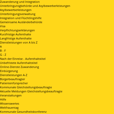
Zuwanderung und Integration
Unterbringunsgbehörde und Asylbewerberleistungen
Asylbewerberleistungen
Unterbringungsverwaltung
Integration und Flüchtlingshilfe
Gemeinsame Ausländerbehörde
Visa
Verpflichtungserklärungen
Kurzfristige Aufenthalte
Langfristige Aufenthalte
Dienstleistungen von A bis Z
A
B - F
G - Z
Nach der Einreise - Aufenthaltstitel
Unbefristete Aufenthaltstitel
Online-Dienste Zuwanderung
Einbürgerung
Dienstleistungen A-Z
Bürgerbeauftragter
Patientenfürsprecher
Kommunale Gleichstellungsbeauftragte
Aktuelle Meldungen Gleichstellungsbeauftragte
Veranstaltungen
Hilfe
Wissenswertes
Weltfrauentag
Kommunale Gesundheitskonferenz