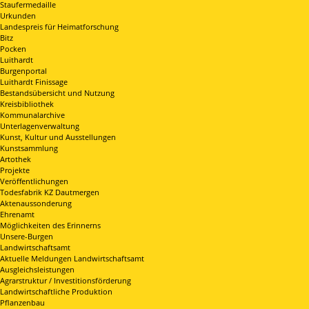
Staufermedaille
Urkunden
Landespreis für Heimatforschung
Bitz
Pocken
Luithardt
Burgenportal
Luithardt Finissage
Bestandsübersicht und Nutzung
Kreisbibliothek
Kommunalarchive
Unterlagenverwaltung
Kunst, Kultur und Ausstellungen
Kunstsammlung
Artothek
Projekte
Veröffentlichungen
Todesfabrik KZ Dautmergen
Aktenaussonderung
Ehrenamt
Möglichkeiten des Erinnerns
Unsere-Burgen
Landwirtschaftsamt
Aktuelle Meldungen Landwirtschaftsamt
Ausgleichsleistungen
Agrarstruktur / Investitionsförderung
Landwirtschaftliche Produktion
Pflanzenbau