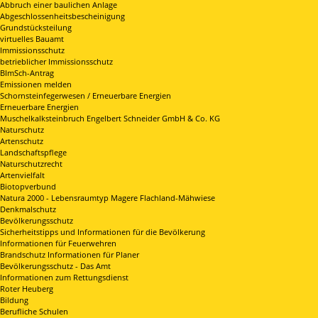
Abbruch einer baulichen Anlage
Abgeschlossenheitsbescheinigung
Grundstücksteilung
virtuelles Bauamt
Immissionsschutz
betrieblicher Immissionsschutz
BImSch-Antrag
Emissionen melden
Schornsteinfegerwesen / Erneuerbare Energien
Erneuerbare Energien
Muschelkalksteinbruch Engelbert Schneider GmbH & Co. KG
Naturschutz
Artenschutz
Landschaftspflege
Naturschutzrecht
Artenvielfalt
Biotopverbund
Natura 2000 - Lebensraumtyp Magere Flachland-Mähwiese
Denkmalschutz
Bevölkerungsschutz
Sicherheitstipps und Informationen für die Bevölkerung
Informationen für Feuerwehren
Brandschutz Informationen für Planer
Bevölkerungsschutz - Das Amt
Informationen zum Rettungsdienst
Roter Heuberg
Bildung
Berufliche Schulen