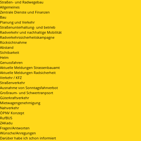
Straßen- und Radwegebau
Allgemeines
Zentrale Dienste und Finanzen
Bau
Planung und Verkehr
Straßenunterhaltung- und betrieb
Radverkehr und nachhaltige Mobilität
Radverkehrssicherheitskampagne
Rücksichtnahme
Abstand
Sichtbarkeit
Helm
Genussfahren
Aktuelle Meldungen Strassenbauamt
Aktuelle Meldungen Radsicherheit
Verkehr / KFZ
Straßenverkehr
Ausnahme von Sonntagsfahrverbot
Großraum- und Schwertranpsort
Güterkraftverkehr
Mietwagengenehmigung
Nahverkehr
ÖPNV Konzept
RufBUS
ZAKadu
Fragen/Antworten
Wünsche/Anregungen
Darüber habe ich schon informiert