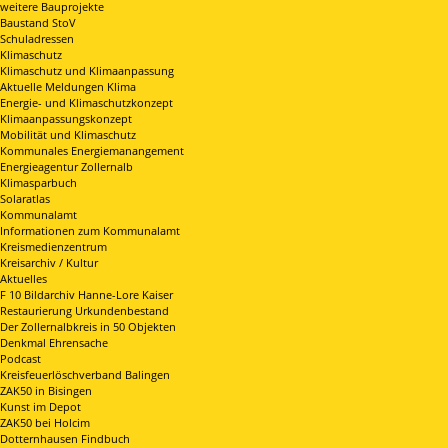
weitere Bauprojekte
Baustand StoV
Schuladressen
Klimaschutz
Klimaschutz und Klimaanpassung
Aktuelle Meldungen Klima
Energie- und Klimaschutzkonzept
Klimaanpassungskonzept
Mobilität und Klimaschutz
Kommunales Energiemanangement
Energieagentur Zollernalb
Klimasparbuch
Solaratlas
Kommunalamt
Informationen zum Kommunalamt
Kreismedienzentrum
Kreisarchiv / Kultur
Aktuelles
F 10 Bildarchiv Hanne-Lore Kaiser
Restaurierung Urkundenbestand
Der Zollernalbkreis in 50 Objekten
Denkmal Ehrensache
Podcast
Kreisfeuerlöschverband Balingen
ZAK50 in Bisingen
Kunst im Depot
ZAK50 bei Holcim
Dotternhausen Findbuch