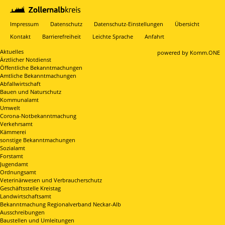
Impressum
Datenschutz
Datenschutz-Einstellungen
Übersicht
Kontakt
Barrierefreiheit
Leichte Sprache
Anfahrt
Aktuelles
p
owered by
Komm.ONE
Ärztlicher Notdienst
Öffentliche Bekanntmachungen
Amtliche Bekanntmachungen
Abfallwirtschaft
Bauen und Naturschutz
Kommunalamt
Umwelt
Corona-Notbekanntmachung
Verkehrsamt
Kämmerei
sonstige Bekanntmachungen
Sozialamt
Forstamt
Jugendamt
Ordnungsamt
Veterinärwesen und Verbraucherschutz
Geschäftsstelle Kreistag
Landwirtschaftsamt
Bekanntmachung Regionalverband Neckar-Alb
Ausschreibungen
Baustellen und Umleitungen