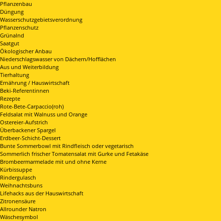
Pflanzenbau
Düngung
Wasserschutzgebietsverordnung
Pflanzenschutz
Grünalnd
Saatgut
Ökologischer Anbau
Niederschlagswasser von Dächern/Hofflächen
Aus und Weiterbildung
Tierhaltung
Ernährung / Hauswirtschaft
Beki-Referentinnen
Rezepte
Rote-Bete-Carpaccio(roh)
Feldsalat mit Walnuss und Orange
Ostereier-Aufstrich
Überbackener Spargel
Erdbeer-Schicht-Dessert
Bunte Sommerbowl mit Rindfleisch oder vegetarisch
Sommerlich frischer Tomatensalat mit Gurke und Fetakäse
Brombeermarmelade mit und ohne Kerne
Kürbissuppe
Rindergulasch
Weihnachtsbuns
Lifehacks aus der Hauswirtschaft
Zitronensäure
Allrounder Natron
Wäschesymbol