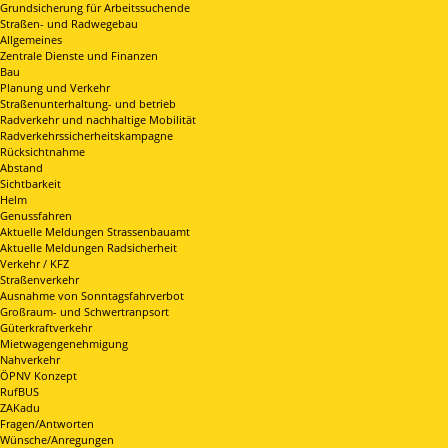
Grundsicherung für Arbeitssuchende
Straßen- und Radwegebau
Allgemeines
Zentrale Dienste und Finanzen
Bau
Planung und Verkehr
Straßenunterhaltung- und betrieb
Radverkehr und nachhaltige Mobilität
Radverkehrssicherheitskampagne
Rücksichtnahme
Abstand
Sichtbarkeit
Helm
Genussfahren
Aktuelle Meldungen Strassenbauamt
Aktuelle Meldungen Radsicherheit
Verkehr / KFZ
Straßenverkehr
Ausnahme von Sonntagsfahrverbot
Großraum- und Schwertranpsort
Güterkraftverkehr
Mietwagengenehmigung
Nahverkehr
ÖPNV Konzept
RufBUS
ZAKadu
Fragen/Antworten
Wünsche/Anregungen