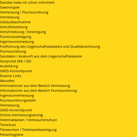
Darüber habe ich schon informiert
Gewinnspiel
Vermessung / Flurneuordnung
Vermessung
Gebäudeaufnahme
Grenzfeststellung
Verschmelzung / Vereinigung
Flurstückszerlegung
Ingenieurvermessung
Fortführung des Liegenschaftskatasters und Qualitätssicherung
Flurneuordnung
Geodaten / Auskunft aus dem Liegenschaftskataster
Geoportal ZAK / GIS
Ausbildung
GNSS-Kontrollpunkt
Externe Links
Aktuelles
Informationen aus dem Bereich Vermessung
Informationen aus dem Bereich Flurneuordnung
Ingenieurvermessung
Flurneuordnungsstelle
Vermessung
GNSS-Kontrollpunkt
Online-Vermessungsantrag
Veterinärwesen / Verbraucherschutz
Tierschutz
Tierseuchen / Tierkörperbeseitigung
Fleischhygiene