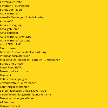
Chemikalienrecht
Schützen / Feuerwerker
Schutz vor Radon
Abfallwirtschaft
Aktuelle Meldungen Abfallwirtschaft
Abfall-ABC
Abfallentsorgung
Abfallgebühren
Abfallkalender
Abfallwirtschaftskonzept
Abfallwirtschaftssatzung
App ABFALL ZAK
Einrichtungen
Gewerbe / Gewerbeabfallverordnung
Informationsmaterialien
Müllbehälter - bestellen - abholen - umtauschen
Schule und Umwelt
Smart Food BaWü
Bauen und Naturschutz
Baurecht
Rahmenbedingungen
verfahrensfreie Bauvorhaben
Kenntnisgabeverfahren
genehmigungspflichtige Bauvorhaben
vereinfachtes Baugenehmigungsverfahren
Baugenehmigungsverfahren
AAB-Antrag
Bauvorbescheid