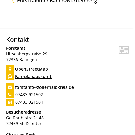
Forstkammer Baden-Württemberg
Kontakt
Forstamt
Hirschbergstraße 29
72336
Balingen
OpenStreetMap
Fahrplanauskunft
forstamt@zollernalbkreis.de
07433 921502
07433 921504
Besucheradresse
Geißbühlstraße 48
72469 Meßstetten
Christian
Beck