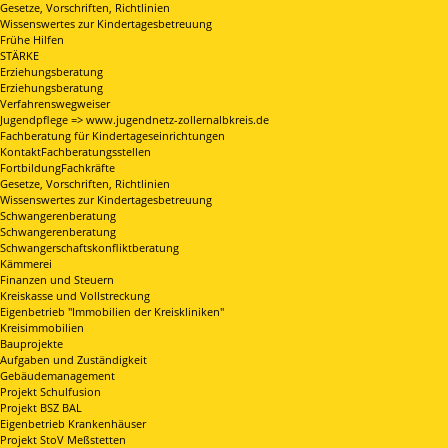
Gesetze, Vorschriften, Richtlinien
Wissenswertes zur Kindertagesbetreuung
Frühe Hilfen
STÄRKE
Erziehungsberatung
Erziehungsberatung
Verfahrenswegweiser
Jugendpflege => www.jugendnetz-zollernalbkreis.de
Fachberatung für Kindertageseinrichtungen
KontaktFachberatungsstellen
FortbildungFachkräfte
Gesetze, Vorschriften, Richtlinien
Wissenswertes zur Kindertagesbetreuung
Schwangerenberatung
Schwangerenberatung
Schwangerschaftskonfliktberatung
Kämmerei
Finanzen und Steuern
Kreiskasse und Vollstreckung
Eigenbetrieb "Immobilien der Kreiskliniken"
Kreisimmobilien
Bauprojekte
Aufgaben und Zuständigkeit
Gebäudemanagement
Projekt Schulfusion
Projekt BSZ BAL
Eigenbetrieb Krankenhäuser
Projekt StoV Meßstetten