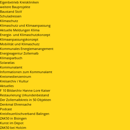
Eigenbetrieb Kreiskliniken
weitere Bauprojekte
Baustand StoV
Schuladressen
Klimaschutz
Klimaschutz und Klimaanpassung
Aktuelle Meldungen Klima
Energie- und Klimaschutzkonzept
Klimaanpassungskonzept
Mobilität und Klimaschutz
Kommunales Energiemanangement
Energieagentur Zollernalb
Klimasparbuch
Solaratlas
Kommunalamt
Informationen zum Kommunalamt
Kreismedienzentrum
Kreisarchiv / Kultur
Aktuelles
F 10 Bildarchiv Hanne-Lore Kaiser
Restaurierung Urkundenbestand
Der Zollernalbkreis in 50 Objekten
Denkmal Ehrensache
Podcast
Kreisfeuerlöschverband Balingen
ZAK50 in Bisingen
Kunst im Depot
ZAK50 bei Holcim