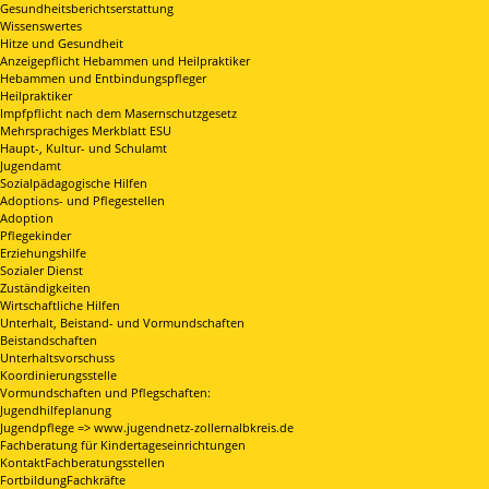
Gesundheitsberichtserstattung
Wissenswertes
Hitze und Gesundheit
Anzeigepflicht Hebammen und Heilpraktiker
Hebammen und Entbindungspfleger
Heilpraktiker
Impfpflicht nach dem Masernschutzgesetz
Mehrsprachiges Merkblatt ESU
Haupt-, Kultur- und Schulamt
Jugendamt
Sozialpädagogische Hilfen
Adoptions- und Pflegestellen
Adoption
Pflegekinder
Erziehungshilfe
Sozialer Dienst
Zuständigkeiten
Wirtschaftliche Hilfen
Unterhalt, Beistand- und Vormundschaften
Beistandschaften
Unterhaltsvorschuss
Koordinierungsstelle
Vormundschaften und Pflegschaften:
Jugendhilfeplanung
Jugendpflege => www.jugendnetz-zollernalbkreis.de
Fachberatung für Kindertageseinrichtungen
KontaktFachberatungsstellen
FortbildungFachkräfte