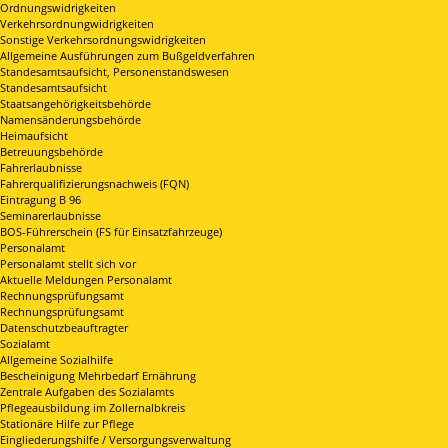
Ordnungswidrigkeiten
Verkehrsordnungwidrigkeiten
Sonstige Verkehrsordnungswidrigkeiten
Allgemeine Ausführungen zum Bußgeldverfahren
Standesamtsaufsicht, Personenstandswesen
Standesamtsaufsicht
Staatsangehörigkeitsbehörde
Namensänderungsbehörde
Heimaufsicht
Betreuungsbehörde
Fahrerlaubnisse
Fahrerqualifizierungsnachweis (FQN)
Eintragung B 96
Seminarerlaubnisse
BOS-Führerschein (FS für Einsatzfahrzeuge)
Personalamt
Personalamt stellt sich vor
Aktuelle Meldungen Personalamt
Rechnungsprüfungsamt
Rechnungsprüfungsamt
Datenschutzbeauftragter
Sozialamt
Allgemeine Sozialhilfe
Bescheinigung Mehrbedarf Ernährung
Zentrale Aufgaben des Sozialamts
Pflegeausbildung im Zollernalbkreis
Stationäre Hilfe zur Pflege
Eingliederungshilfe / Versorgungsverwaltung