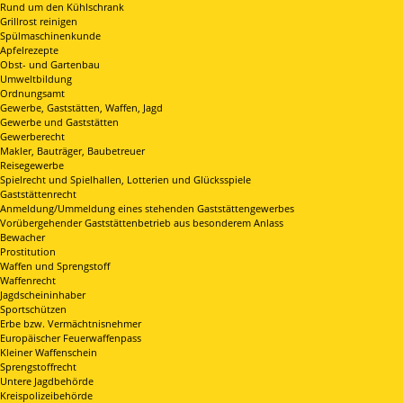
Rund um den Kühlschrank
Grillrost reinigen
Spülmaschinenkunde
Apfelrezepte
Obst- und Gartenbau
Umweltbildung
Ordnungsamt
Gewerbe, Gaststätten, Waffen, Jagd
Gewerbe und Gaststätten
Gewerberecht
Makler, Bauträger, Baubetreuer
Reisegewerbe
Spielrecht und Spielhallen, Lotterien und Glücksspiele
Gaststättenrecht
Anmeldung/Ummeldung eines stehenden Gaststättengewerbes
Vorübergehender Gaststättenbetrieb aus besonderem Anlass
Bewacher
Prostitution
Waffen und Sprengstoff
Waffenrecht
Jagdscheininhaber
Sportschützen
Erbe bzw. Vermächtnisnehmer
Europäischer Feuerwaffenpass
Kleiner Waffenschein
Sprengstoffrecht
Untere Jagdbehörde
Kreispolizeibehörde