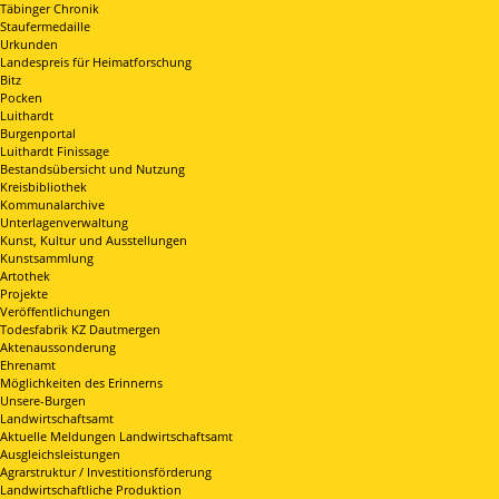
Täbinger Chronik
Staufermedaille
Urkunden
Landespreis für Heimatforschung
Bitz
Pocken
Luithardt
Burgenportal
Luithardt Finissage
Bestandsübersicht und Nutzung
Kreisbibliothek
Kommunalarchive
Unterlagenverwaltung
Kunst, Kultur und Ausstellungen
Kunstsammlung
Artothek
Projekte
Veröffentlichungen
Todesfabrik KZ Dautmergen
Aktenaussonderung
Ehrenamt
Möglichkeiten des Erinnerns
Unsere-Burgen
Landwirtschaftsamt
Aktuelle Meldungen Landwirtschaftsamt
Ausgleichsleistungen
Agrarstruktur / Investitionsförderung
Landwirtschaftliche Produktion