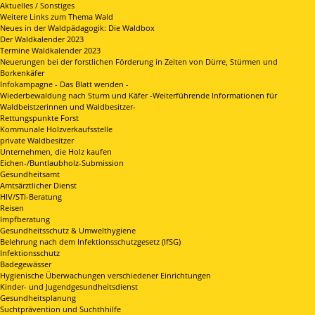
Aktuelles / Sonstiges
Weitere Links zum Thema Wald
Neues in der Waldpädagogik: Die Waldbox
Der Waldkalender 2023
Termine Waldkalender 2023
Neuerungen bei der forstlichen Förderung in Zeiten von Dürre, Stürmen und
Borkenkäfer
Infokampagne - Das Blatt wenden -
Wiederbewaldung nach Sturm und Käfer -Weiterführende Informationen für
Waldbeistzerinnen und Waldbesitzer-
Rettungspunkte Forst
Kommunale Holzverkaufsstelle
private Waldbesitzer
Unternehmen, die Holz kaufen
Eichen-/Buntlaubholz-Submission
Gesundheitsamt
Amtsärztlicher Dienst
HIV/STI-Beratung
Reisen
Impfberatung
Gesundheitsschutz & Umwelthygiene
Belehrung nach dem Infektionsschutzgesetz (IfSG)
Infektionsschutz
Badegewässer
Hygienische Überwachungen verschiedener Einrichtungen
Kinder- und Jugendgesundheitsdienst
Gesundheitsplanung
Suchtprävention und Suchthhilfe