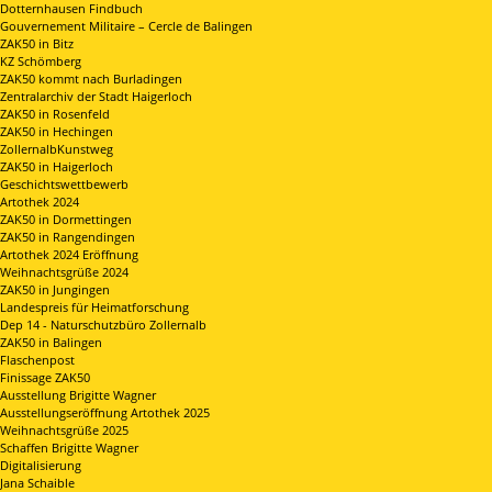
Dotternhausen Findbuch
Gouvernement Militaire – Cercle de Balingen
ZAK50 in Bitz
KZ Schömberg
ZAK50 kommt nach Burladingen
Zentralarchiv der Stadt Haigerloch
ZAK50 in Rosenfeld
ZAK50 in Hechingen
ZollernalbKunstweg
ZAK50 in Haigerloch
Geschichtswettbewerb
Artothek 2024
ZAK50 in Dormettingen
ZAK50 in Rangendingen
Artothek 2024 Eröffnung
Weihnachtsgrüße 2024
ZAK50 in Jungingen
Landespreis für Heimatforschung
Dep 14 - Naturschutzbüro Zollernalb
ZAK50 in Balingen
Flaschenpost
Finissage ZAK50
Ausstellung Brigitte Wagner
Ausstellungseröffnung Artothek 2025
Weihnachtsgrüße 2025
Schaffen Brigitte Wagner
Digitalisierung
Jana Schaible