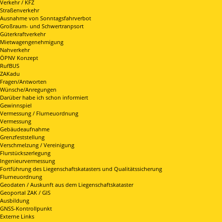
Verkehr / KFZ
Straßenverkehr
Ausnahme von Sonntagsfahrverbot
Großraum- und Schwertranpsort
Güterkraftverkehr
Mietwagengenehmigung
Nahverkehr
ÖPNV Konzept
RufBUS
ZAKadu
Fragen/Antworten
Wünsche/Anregungen
Darüber habe ich schon informiert
Gewinnspiel
Vermessung / Flurneuordnung
Vermessung
Gebäudeaufnahme
Grenzfeststellung
Verschmelzung / Vereinigung
Flurstückszerlegung
Ingenieurvermessung
Fortführung des Liegenschaftskatasters und Qualitätssicherung
Flurneuordnung
Geodaten / Auskunft aus dem Liegenschaftskataster
Geoportal ZAK / GIS
Ausbildung
GNSS-Kontrollpunkt
Externe Links