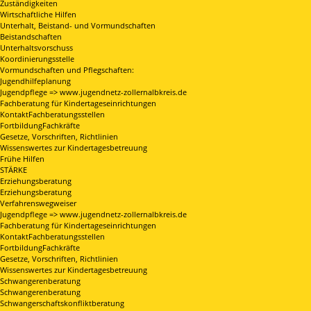
Zuständigkeiten
Wirtschaftliche Hilfen
Unterhalt, Beistand- und Vormundschaften
Beistandschaften
Unterhaltsvorschuss
Koordinierungsstelle
Vormundschaften und Pflegschaften:
Jugendhilfeplanung
Jugendpflege => www.jugendnetz-zollernalbkreis.de
Fachberatung für Kindertageseinrichtungen
KontaktFachberatungsstellen
FortbildungFachkräfte
Gesetze, Vorschriften, Richtlinien
Wissenswertes zur Kindertagesbetreuung
Frühe Hilfen
STÄRKE
Erziehungsberatung
Erziehungsberatung
Verfahrenswegweiser
Jugendpflege => www.jugendnetz-zollernalbkreis.de
Fachberatung für Kindertageseinrichtungen
KontaktFachberatungsstellen
FortbildungFachkräfte
Gesetze, Vorschriften, Richtlinien
Wissenswertes zur Kindertagesbetreuung
Schwangerenberatung
Schwangerenberatung
Schwangerschaftskonfliktberatung