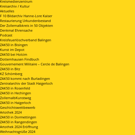
Kreismedienzentrum
Kreisarchiv / Kultur
Aktuelles
F 10 Bildarchiv Hanne-Lore Kaiser
Restaurierung Urkundenbestand
Der Zollernalbkreis in 50 Objekten
Denkmal Ehrensache
Podcast
Kreisfeuerlöschverband Balingen
ZAK50 in Bisingen
Kunst im Depot
ZAK50 bei Holcim
Dotternhausen Findbuch
Gouvernement Militaire – Cercle de Balingen
ZAK50 in Bitz
KZ Schömberg
ZAK50 kommt nach Burladingen
Zentralarchiv der Stadt Haigerloch
ZAK50 in Rosenfeld
ZAK50 in Hechingen
ZollernalbKunstweg
ZAK50 in Haigerloch
Geschichtswettbewerb
Artothek 2024
ZAK50 in Dormettingen
ZAK50 in Rangendingen
Artothek 2024 Eröffnung
Weihnachtsgrüße 2024