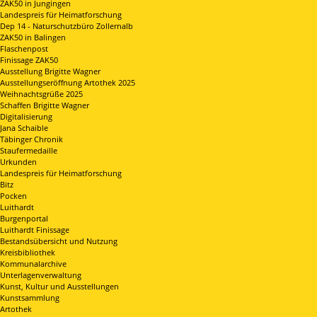
ZAK50 in Jungingen
Landespreis für Heimatforschung
Dep 14 - Naturschutzbüro Zollernalb
ZAK50 in Balingen
Flaschenpost
Finissage ZAK50
Ausstellung Brigitte Wagner
Ausstellungseröffnung Artothek 2025
Weihnachtsgrüße 2025
Schaffen Brigitte Wagner
Digitalisierung
Jana Schaible
Täbinger Chronik
Staufermedaille
Urkunden
Landespreis für Heimatforschung
Bitz
Pocken
Luithardt
Burgenportal
Luithardt Finissage
Bestandsübersicht und Nutzung
Kreisbibliothek
Kommunalarchive
Unterlagenverwaltung
Kunst, Kultur und Ausstellungen
Kunstsammlung
Artothek