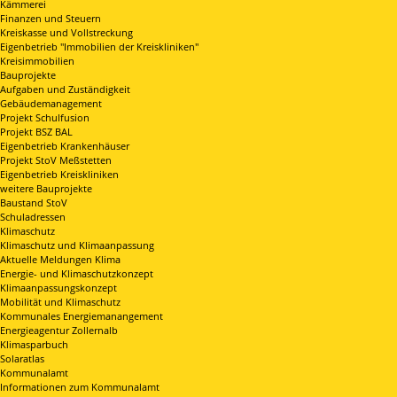
Kämmerei
Finanzen und Steuern
Kreiskasse und Vollstreckung
Eigenbetrieb "Immobilien der Kreiskliniken"
Kreisimmobilien
Bauprojekte
Aufgaben und Zuständigkeit
Gebäudemanagement
Projekt Schulfusion
Projekt BSZ BAL
Eigenbetrieb Krankenhäuser
Projekt StoV Meßstetten
Eigenbetrieb Kreiskliniken
weitere Bauprojekte
Baustand StoV
Schuladressen
Klimaschutz
Klimaschutz und Klimaanpassung
Aktuelle Meldungen Klima
Energie- und Klimaschutzkonzept
Klimaanpassungskonzept
Mobilität und Klimaschutz
Kommunales Energiemanangement
Energieagentur Zollernalb
Klimasparbuch
Solaratlas
Kommunalamt
Informationen zum Kommunalamt