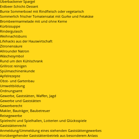
Überbackener Spargel
Erdbeer-Schicht-Dessert
Bunte Sommerbowl mit Rindfleisch oder vegetarisch
Sommerlich frischer Tomatensalat mit Gurke und Fetakäse
Brombeermarmelade mit und ohne Kerne
Kürbissuppe
Rindergulasch
Weihnachtsbuns
Lifehacks aus der Hauswirtschaft
Zitronensäure
Allrounder Natron
Wäschesymbol
Rund um den Kühlschrank
Grillrost reinigen
Spülmaschinenkunde
Apfelrezepte
Obst- und Gartenbau
Umweltbildung
Ordnungsamt
Gewerbe, Gaststätten, Waffen, Jagd
Gewerbe und Gaststätten
Gewerberecht
Makler, Bauträger, Baubetreuer
Reisegewerbe
Spielrecht und Spielhallen, Lotterien und Glücksspiele
Gaststättenrecht
Anmeldung/Ummeldung eines stehenden Gaststättengewerbes
Vorübergehender Gaststättenbetrieb aus besonderem Anlass