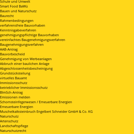
Schule und Umwelt
Smart Food BaWü
Bauen und Naturschutz
Baurecht
Rahmenbedingungen
verfahrensfreie Bauvorhaben
Kenntnisgabeverfahren
genehmigungspflichtige Bauvorhaben
vereinfachtes Baugenehmigungsverfahren
Baugenehmigungsverfahren
AAB-Antrag
Bauvorbescheid
Genehmigung von Werbeanlagen
Abbruch einer baulichen Anlage
Abgeschlossenheitsbescheinigung
Grundstücksteilung
virtuelles Bauamt
Immissionsschutz
betrieblicher Immissionsschutz
BImSch-Antrag
Emissionen melden
Schornsteinfegerwesen / Erneuerbare Energien
Erneuerbare Energien
Muschelkalksteinbruch Engelbert Schneider GmbH & Co. KG
Naturschutz
Artenschutz
Landschaftspflege
Naturschutzrecht