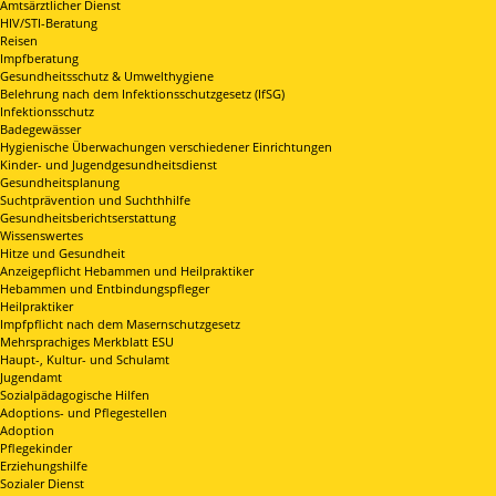
Amtsärztlicher Dienst
HIV/STI-Beratung
Reisen
Impfberatung
Gesundheitsschutz & Umwelthygiene
Belehrung nach dem Infektionsschutzgesetz (IfSG)
Infektionsschutz
Badegewässer
Hygienische Überwachungen verschiedener Einrichtungen
Kinder- und Jugendgesundheitsdienst
Gesundheitsplanung
Suchtprävention und Suchthhilfe
Gesundheitsberichtserstattung
Wissenswertes
Hitze und Gesundheit
Anzeigepflicht Hebammen und Heilpraktiker
Hebammen und Entbindungspfleger
Heilpraktiker
Impfpflicht nach dem Masernschutzgesetz
Mehrsprachiges Merkblatt ESU
Haupt-, Kultur- und Schulamt
Jugendamt
Sozialpädagogische Hilfen
Adoptions- und Pflegestellen
Adoption
Pflegekinder
Erziehungshilfe
Sozialer Dienst