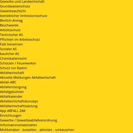
Gewerbe und Landwirtschaft
Grundwasserschutz
Gewerbeaufsicht
betrieblicher Immissionsschutz
BImSch-Antrag
Beschwerde
Arbeitsschutz
Technischer AS
Pflichten im Arbeitsschutz
FaSi benennen
Sozialer AS
baulicher AS
Chemikalienrecht
Schützen / Feuerwerker
Schutz vor Radon
Abfallwirtschaft
Aktuelle Meldungen Abfallwirtschaft
Abfall-ABC
Abfallentsorgung
Abfallgebühren
Abfallkalender
Abfallwirtschaftskonzept
Abfallwirtschaftssatzung
App ABFALL ZAK
Einrichtungen
Gewerbe / Gewerbeabfallverordnung
Informationsmaterialien
Müllbehälter - bestellen - abholen - umtauschen