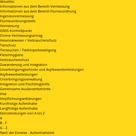
Aktuelles
Informationen aus dem Bereich Vermessung
Informationen aus dem Bereich Flurneuordnung
Ingenieurvermessung
Flurneuordnungsstelle
Vermessung
GNSS-Kontrollpunkt
Online-Vermessungsantrag
Veterinärwesen / Verbraucherschutz
Tierschutz
Tierseuchen / Tierkörperbeseitigung
Fleischhygiene
Verbraucherschutz
Zuwanderung und Integration
Unterbringunsgbehörde und Asylbewerberleistungen
Asylbewerberleistungen
Unterbringungsverwaltung
Integration und Flüchtlingshilfe
Gemeinsame Ausländerbehörde
Visa
Verpflichtungserklärungen
Kurzfristige Aufenthalte
Langfristige Aufenthalte
Dienstleistungen von A bis Z
A
B - F
G - Z
Nach der Einreise - Aufenthaltstitel