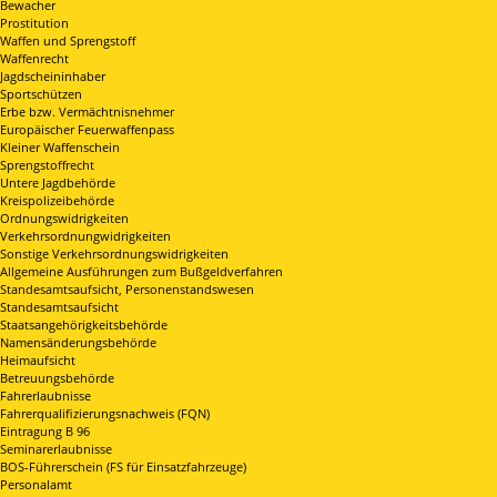
Bewacher
Prostitution
Waffen und Sprengstoff
Waffenrecht
Jagdscheininhaber
Sportschützen
Erbe bzw. Vermächtnisnehmer
Europäischer Feuerwaffenpass
Kleiner Waffenschein
Sprengstoffrecht
Untere Jagdbehörde
Kreispolizeibehörde
Ordnungswidrigkeiten
Verkehrsordnungwidrigkeiten
Sonstige Verkehrsordnungswidrigkeiten
Allgemeine Ausführungen zum Bußgeldverfahren
Standesamtsaufsicht, Personenstandswesen
Standesamtsaufsicht
Staatsangehörigkeitsbehörde
Namensänderungsbehörde
Heimaufsicht
Betreuungsbehörde
Fahrerlaubnisse
Fahrerqualifizierungsnachweis (FQN)
Eintragung B 96
Seminarerlaubnisse
BOS-Führerschein (FS für Einsatzfahrzeuge)
Personalamt