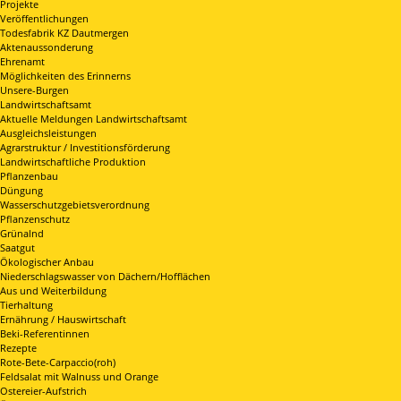
Projekte
Veröffentlichungen
Todesfabrik KZ Dautmergen
Aktenaussonderung
Ehrenamt
Möglichkeiten des Erinnerns
Unsere-Burgen
Landwirtschaftsamt
Aktuelle Meldungen Landwirtschaftsamt
Ausgleichsleistungen
Agrarstruktur / Investitionsförderung
Landwirtschaftliche Produktion
Pflanzenbau
Düngung
Wasserschutzgebietsverordnung
Pflanzenschutz
Grünalnd
Saatgut
Ökologischer Anbau
Niederschlagswasser von Dächern/Hofflächen
Aus und Weiterbildung
Tierhaltung
Ernährung / Hauswirtschaft
Beki-Referentinnen
Rezepte
Rote-Bete-Carpaccio(roh)
Feldsalat mit Walnuss und Orange
Ostereier-Aufstrich