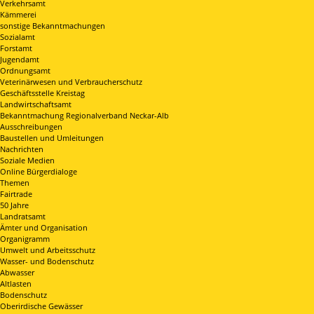
Verkehrsamt
Kämmerei
sonstige Bekanntmachungen
Sozialamt
Forstamt
Jugendamt
Ordnungsamt
Veterinärwesen und Verbraucherschutz
Geschäftsstelle Kreistag
Landwirtschaftsamt
Bekanntmachung Regionalverband Neckar-Alb
Ausschreibungen
Baustellen und Umleitungen
Nachrichten
Soziale Medien
Online Bürgerdialoge
Themen
Fairtrade
50 Jahre
Landratsamt
Ämter und Organisation
Organigramm
Umwelt und Arbeitsschutz
Wasser- und Bodenschutz
Abwasser
Altlasten
Bodenschutz
Oberirdische Gewässer