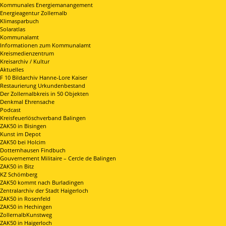
Kommunales Energiemanangement
Energieagentur Zollernalb
Klimasparbuch
Solaratlas
Kommunalamt
Informationen zum Kommunalamt
Kreismedienzentrum
Kreisarchiv / Kultur
Aktuelles
F 10 Bildarchiv Hanne-Lore Kaiser
Restaurierung Urkundenbestand
Der Zollernalbkreis in 50 Objekten
Denkmal Ehrensache
Podcast
Kreisfeuerlöschverband Balingen
ZAK50 in Bisingen
Kunst im Depot
ZAK50 bei Holcim
Dotternhausen Findbuch
Gouvernement Militaire – Cercle de Balingen
ZAK50 in Bitz
KZ Schömberg
ZAK50 kommt nach Burladingen
Zentralarchiv der Stadt Haigerloch
ZAK50 in Rosenfeld
ZAK50 in Hechingen
ZollernalbKunstweg
ZAK50 in Haigerloch