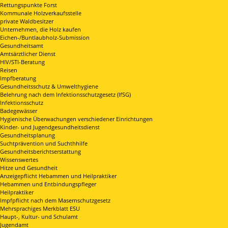
Rettungspunkte Forst
Kommunale Holzverkaufsstelle
private Waldbesitzer
Unternehmen, die Holz kaufen
Eichen-/Buntlaubholz-Submission
Gesundheitsamt
Amtsärztlicher Dienst
HIV/STI-Beratung
Reisen
Impfberatung
Gesundheitsschutz & Umwelthygiene
Belehrung nach dem Infektionsschutzgesetz (IfSG)
Infektionsschutz
Badegewässer
Hygienische Überwachungen verschiedener Einrichtungen
Kinder- und Jugendgesundheitsdienst
Gesundheitsplanung
Suchtprävention und Suchthhilfe
Gesundheitsberichtserstattung
Wissenswertes
Hitze und Gesundheit
Anzeigepflicht Hebammen und Heilpraktiker
Hebammen und Entbindungspfleger
Heilpraktiker
Impfpflicht nach dem Masernschutzgesetz
Mehrsprachiges Merkblatt ESU
Haupt-, Kultur- und Schulamt
Jugendamt