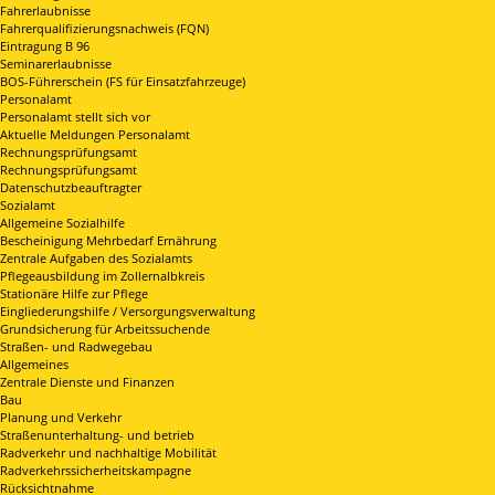
Fahrerlaubnisse
Fahrerqualifizierungsnachweis (FQN)
Eintragung B 96
Seminarerlaubnisse
BOS-Führerschein (FS für Einsatzfahrzeuge)
Personalamt
Personalamt stellt sich vor
Aktuelle Meldungen Personalamt
Rechnungsprüfungsamt
Rechnungsprüfungsamt
Datenschutzbeauftragter
Sozialamt
Allgemeine Sozialhilfe
Bescheinigung Mehrbedarf Ernährung
Zentrale Aufgaben des Sozialamts
Pflegeausbildung im Zollernalbkreis
Stationäre Hilfe zur Pflege
Eingliederungshilfe / Versorgungsverwaltung
Grundsicherung für Arbeitssuchende
Straßen- und Radwegebau
Allgemeines
Zentrale Dienste und Finanzen
Bau
Planung und Verkehr
Straßenunterhaltung- und betrieb
Radverkehr und nachhaltige Mobilität
Radverkehrssicherheitskampagne
Rücksichtnahme