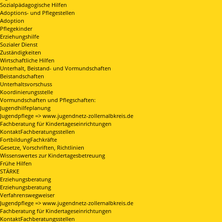
Sozialpädagogische Hilfen
Adoptions- und Pflegestellen
Adoption
Pflegekinder
Erziehungshilfe
Sozialer Dienst
Zuständigkeiten
Wirtschaftliche Hilfen
Unterhalt, Beistand- und Vormundschaften
Beistandschaften
Unterhaltsvorschuss
Koordinierungsstelle
Vormundschaften und Pflegschaften:
Jugendhilfeplanung
Jugendpflege => www.jugendnetz-zollernalbkreis.de
Fachberatung für Kindertageseinrichtungen
KontaktFachberatungsstellen
FortbildungFachkräfte
Gesetze, Vorschriften, Richtlinien
Wissenswertes zur Kindertagesbetreuung
Frühe Hilfen
STÄRKE
Erziehungsberatung
Erziehungsberatung
Verfahrenswegweiser
Jugendpflege => www.jugendnetz-zollernalbkreis.de
Fachberatung für Kindertageseinrichtungen
KontaktFachberatungsstellen