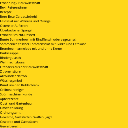
Ernährung / Hauswirtschaft
Beki-Referentinnen
Rezepte
Rote-Bete-Carpaccio(roh)
Feldsalat mit Walnuss und Orange
Ostereier-Aufstrich
Überbackener Spargel
Erdbeer-Schicht-Dessert
Bunte Sommerbowl mit Rindfleisch oder vegetarisch
Sommerlich frischer Tomatensalat mit Gurke und Fetakäse
Brombeermarmelade mit und ohne Kerne
Kürbissuppe
Rindergulasch
Weihnachtsbuns
Lifehacks aus der Hauswirtschaft
Zitronensäure
Allrounder Natron
Wäschesymbol
Rund um den Kühlschrank
Grillrost reinigen
Spülmaschinenkunde
Apfelrezepte
Obst- und Gartenbau
Umweltbildung
Ordnungsamt
Gewerbe, Gaststätten, Waffen, Jagd
Gewerbe und Gaststätten
Gewerberecht