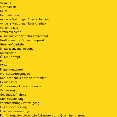
Abstand
Sichtbarkeit
Helm
Genussfahren
Aktuelle Meldungen Strassenbauamt
Aktuelle Meldungen Radsicherheit
Verkehr / KFZ
Straßenverkehr
Ausnahme von Sonntagsfahrverbot
Großraum- und Schwertranpsort
Güterkraftverkehr
Mietwagengenehmigung
Nahverkehr
ÖPNV Konzept
RufBUS
ZAKadu
Fragen/Antworten
Wünsche/Anregungen
Darüber habe ich schon informiert
Gewinnspiel
Vermessung / Flurneuordnung
Vermessung
Gebäudeaufnahme
Grenzfeststellung
Verschmelzung / Vereinigung
Flurstückszerlegung
Ingenieurvermessung
Fortführung des Liegenschaftskatasters und Qualitätssicherung