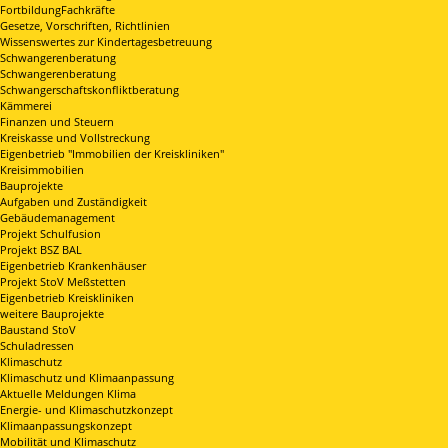
FortbildungFachkräfte
Gesetze, Vorschriften, Richtlinien
Wissenswertes zur Kindertagesbetreuung
Schwangerenberatung
Schwangerenberatung
Schwangerschaftskonfliktberatung
Kämmerei
Finanzen und Steuern
Kreiskasse und Vollstreckung
Eigenbetrieb "Immobilien der Kreiskliniken"
Kreisimmobilien
Bauprojekte
Aufgaben und Zuständigkeit
Gebäudemanagement
Projekt Schulfusion
Projekt BSZ BAL
Eigenbetrieb Krankenhäuser
Projekt StoV Meßstetten
Eigenbetrieb Kreiskliniken
weitere Bauprojekte
Baustand StoV
Schuladressen
Klimaschutz
Klimaschutz und Klimaanpassung
Aktuelle Meldungen Klima
Energie- und Klimaschutzkonzept
Klimaanpassungskonzept
Mobilität und Klimaschutz