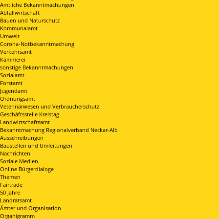
Amtliche Bekanntmachungen
Abfallwirtschaft
Bauen und Naturschutz
Kommunalamt
Umwelt
Corona-Notbekanntmachung
Verkehrsamt
Kämmerei
sonstige Bekanntmachungen
Sozialamt
Forstamt
Jugendamt
Ordnungsamt
Veterinärwesen und Verbraucherschutz
Geschäftsstelle Kreistag
Landwirtschaftsamt
Bekanntmachung Regionalverband Neckar-Alb
Ausschreibungen
Baustellen und Umleitungen
Nachrichten
Soziale Medien
Online Bürgerdialoge
Themen
Fairtrade
50 Jahre
Landratsamt
Ämter und Organisation
Organigramm