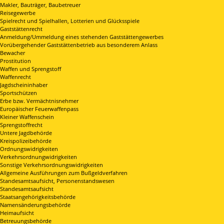
Makler, Bauträger, Baubetreuer
Reisegewerbe
Spielrecht und Spielhallen, Lotterien und Glücksspiele
Gaststättenrecht
Anmeldung/Ummeldung eines stehenden Gaststättengewerbes
Vorübergehender Gaststättenbetrieb aus besonderem Anlass
Bewacher
Prostitution
Waffen und Sprengstoff
Waffenrecht
Jagdscheininhaber
Sportschützen
Erbe bzw. Vermächtnisnehmer
Europäischer Feuerwaffenpass
Kleiner Waffenschein
Sprengstoffrecht
Untere Jagdbehörde
Kreispolizeibehörde
Ordnungswidrigkeiten
Verkehrsordnungwidrigkeiten
Sonstige Verkehrsordnungswidrigkeiten
Allgemeine Ausführungen zum Bußgeldverfahren
Standesamtsaufsicht, Personenstandswesen
Standesamtsaufsicht
Staatsangehörigkeitsbehörde
Namensänderungsbehörde
Heimaufsicht
Betreuungsbehörde