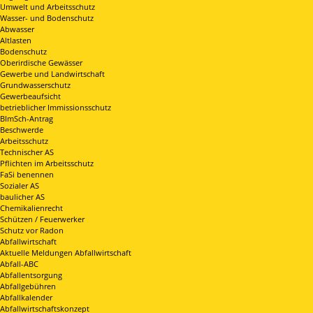
Umwelt und Arbeitsschutz
Wasser- und Bodenschutz
Abwasser
Altlasten
Bodenschutz
Oberirdische Gewässer
Gewerbe und Landwirtschaft
Grundwasserschutz
Gewerbeaufsicht
betrieblicher Immissionsschutz
BImSch-Antrag
Beschwerde
Arbeitsschutz
Technischer AS
Pflichten im Arbeitsschutz
FaSi benennen
Sozialer AS
baulicher AS
Chemikalienrecht
Schützen / Feuerwerker
Schutz vor Radon
Abfallwirtschaft
Aktuelle Meldungen Abfallwirtschaft
Abfall-ABC
Abfallentsorgung
Abfallgebühren
Abfallkalender
Abfallwirtschaftskonzept