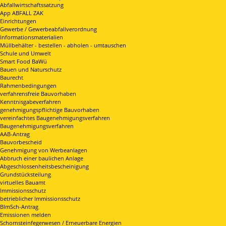
Abfallwirtschaftssatzung
App ABFALL ZAK
Einrichtungen
Gewerbe / Gewerbeabfallverordnung
Informationsmaterialien
Müllbehälter - bestellen - abholen - umtauschen
Schule und Umwelt
Smart Food BaWü
Bauen und Naturschutz
Baurecht
Rahmenbedingungen
verfahrensfreie Bauvorhaben
Kenntnisgabeverfahren
genehmigungspflichtige Bauvorhaben
vereinfachtes Baugenehmigungsverfahren
Baugenehmigungsverfahren
AAB-Antrag
Bauvorbescheid
Genehmigung von Werbeanlagen
Abbruch einer baulichen Anlage
Abgeschlossenheitsbescheinigung
Grundstücksteilung
virtuelles Bauamt
Immissionsschutz
betrieblicher Immissionsschutz
BImSch-Antrag
Emissionen melden
Schornsteinfegerwesen / Erneuerbare Energien