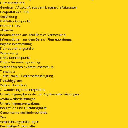
Flurneuordnung
Geodaten / Auskunft aus dem Liegenschaftskataster
Geoportal ZAK / GIS
Ausbildung
GNSS-Kontrollpunkt
Externe Links
Aktuelles
Informationen aus dem Bereich Vermessung
Informationen aus dem Bereich Flurneuordnung
Ingenieurvermessung
Flurneuordnungsstelle
Vermessung
GNSS-Kontrollpunkt
Online-Vermessungsantrag
Veterinärwesen / Verbraucherschutz
Tierschutz
Tierseuchen / Tierkörperbeseitigung
Fleischhygiene
Verbraucherschutz
Zuwanderung und Integration
Unterbringunsgbehörde und Asylbewerberleistungen
Asylbewerberleistungen
Unterbringungsverwaltung
Integration und Flüchtlingshilfe
Gemeinsame Ausländerbehörde
Visa
Verpflichtungserklärungen
Kurzfristige Aufenthalte