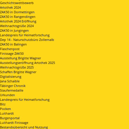
Geschichtswettbewerb
Artothek 2024
ZAK50 in Dormettingen
ZAK50 in Rangendingen
Artothek 2024 Eröffnung
Weihnachtsgrüße 2024
ZAK50 in Jungingen
Landespreis für Heimatforschung
Dep 14 - Naturschutzbüro Zollernalb
ZAK50 in Balingen
Flaschenpost
Finissage ZAK50
Ausstellung Brigitte Wagner
Ausstellungseröffnung Artothek 2025
Weihnachtsgrüße 2025
Schaffen Brigitte Wagner
Digitalisierung
Jana Schaible
Täbinger Chronik
Staufermedaille
Urkunden
Landespreis für Heimatforschung
Bitz
Pocken
Luithardt
Burgenportal
Luithardt Finissage
Bestandsübersicht und Nutzung