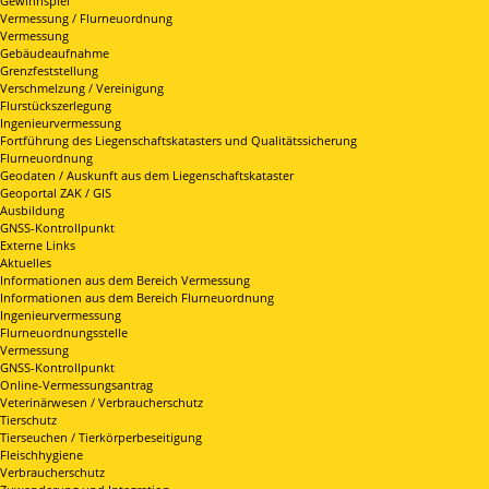
Gewinnspiel
Vermessung / Flurneuordnung
Vermessung
Gebäudeaufnahme
Grenzfeststellung
Verschmelzung / Vereinigung
Flurstückszerlegung
Ingenieurvermessung
Fortführung des Liegenschaftskatasters und Qualitätssicherung
Flurneuordnung
Geodaten / Auskunft aus dem Liegenschaftskataster
Geoportal ZAK / GIS
Ausbildung
GNSS-Kontrollpunkt
Externe Links
Aktuelles
Informationen aus dem Bereich Vermessung
Informationen aus dem Bereich Flurneuordnung
Ingenieurvermessung
Flurneuordnungsstelle
Vermessung
GNSS-Kontrollpunkt
Online-Vermessungsantrag
Veterinärwesen / Verbraucherschutz
Tierschutz
Tierseuchen / Tierkörperbeseitigung
Fleischhygiene
Verbraucherschutz