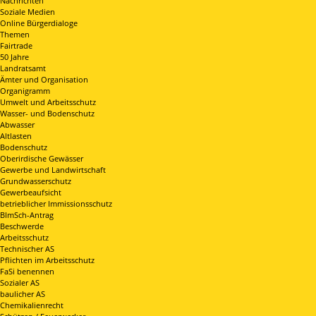
Nachrichten
Soziale Medien
Online Bürgerdialoge
Themen
Fairtrade
50 Jahre
Landratsamt
Ämter und Organisation
Organigramm
Umwelt und Arbeitsschutz
Wasser- und Bodenschutz
Abwasser
Altlasten
Bodenschutz
Oberirdische Gewässer
Gewerbe und Landwirtschaft
Grundwasserschutz
Gewerbeaufsicht
betrieblicher Immissionsschutz
BImSch-Antrag
Beschwerde
Arbeitsschutz
Technischer AS
Pflichten im Arbeitsschutz
FaSi benennen
Sozialer AS
baulicher AS
Chemikalienrecht