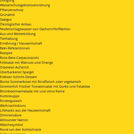
Düngung
Wasserschutzgebietsverordnung
Pflanzenschutz
Grünalnd
Saatgut
Ökologischer Anbau
Niederschlagswasser von Dächern/Hofflächen
Aus und Weiterbildung
Tierhaltung
Ernährung / Hauswirtschaft
Beki-Referentinnen
Rezepte
Rote-Bete-Carpaccio(roh)
Feldsalat mit Walnuss und Orange
Ostereier-Aufstrich
Überbackener Spargel
Erdbeer-Schicht-Dessert
Bunte Sommerbowl mit Rindfleisch oder vegetarisch
Sommerlich frischer Tomatensalat mit Gurke und Fetakäse
Brombeermarmelade mit und ohne Kerne
Kürbissuppe
Rindergulasch
Weihnachtsbuns
Lifehacks aus der Hauswirtschaft
Zitronensäure
Allrounder Natron
Wäschesymbol
Rund um den Kühlschrank