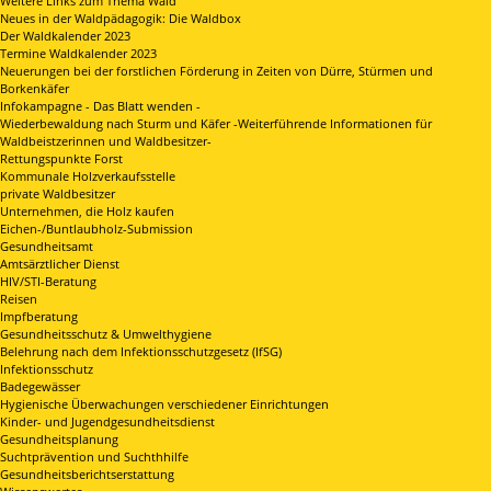
Weitere Links zum Thema Wald
Neues in der Waldpädagogik: Die Waldbox
Der Waldkalender 2023
Termine Waldkalender 2023
Neuerungen bei der forstlichen Förderung in Zeiten von Dürre, Stürmen und
Borkenkäfer
Infokampagne - Das Blatt wenden -
Wiederbewaldung nach Sturm und Käfer -Weiterführende Informationen für
Waldbeistzerinnen und Waldbesitzer-
Rettungspunkte Forst
Kommunale Holzverkaufsstelle
private Waldbesitzer
Unternehmen, die Holz kaufen
Eichen-/Buntlaubholz-Submission
Gesundheitsamt
Amtsärztlicher Dienst
HIV/STI-Beratung
Reisen
Impfberatung
Gesundheitsschutz & Umwelthygiene
Belehrung nach dem Infektionsschutzgesetz (IfSG)
Infektionsschutz
Badegewässer
Hygienische Überwachungen verschiedener Einrichtungen
Kinder- und Jugendgesundheitsdienst
Gesundheitsplanung
Suchtprävention und Suchthhilfe
Gesundheitsberichtserstattung