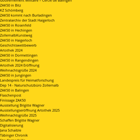
Gouvernement Militaire – Cercle de Balingen
ZAK50 in Bitz
KZ Schömberg
ZAK50 kommt nach Burladingen
Zentralarchiv der Stadt Haigerloch
ZAK50 in Rosenfeld
ZAK50 in Hechingen
ZollernalbKunstweg
ZAK50 in Haigerloch
Geschichtswettbewerb
Artothek 2024
ZAK50 in Dormettingen
ZAK50 in Rangendingen
Artothek 2024 Eröffnung
Weihnachtsgrüße 2024
ZAK50 in Jungingen
Landespreis für Heimatforschung
Dep 14 - Naturschutzbüro Zollernalb
ZAK50 in Balingen
Flaschenpost
Finissage ZAK50
Ausstellung Brigitte Wagner
Ausstellungseröffnung Artothek 2025
Weihnachtsgrüße 2025
Schaffen Brigitte Wagner
Digitalisierung
Jana Schaible
Täbinger Chronik