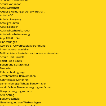
Schützen / Feuerwerker
Schutz vor Radon
Abfallwirtschaft
Aktuelle Meldungen Abfallwirtschaft
Abfall-ABC
Abfallentsorgung
Abfallgebühren
Abfallkalender
Abfallwirtschaftskonzept
Abfallwirtschaftssatzung
App ABFALL ZAK
Einrichtungen
Gewerbe / Gewerbeabfallverordnung
Informationsmaterialien
Müllbehälter - bestellen - abholen - umtauschen
Schule und Umwelt
Smart Food BaWü
Bauen und Naturschutz
Baurecht
Rahmenbedingungen
verfahrensfreie Bauvorhaben
Kenntnisgabeverfahren
genehmigungspflichtige Bauvorhaben
vereinfachtes Baugenehmigungsverfahren
Baugenehmigungsverfahren
AAB-Antrag
Bauvorbescheid
Genehmigung von Werbeanlagen