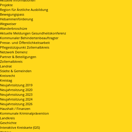
Aktuelle Informationen
Projekte
Region für Ärztliche Ausbildung
Bewegungspass
Hebammenförderung
Wegweiser
Wanderbroschüre
Aktuelle Meldungen Gesundheitskonferenz
Kommunaler Behindertenbeauftragter
Presse- und Öffentlichkeitsarbeit
Pflegestützpunkt Zollernalbkreis
Netzwerk Demenz
Partner & Beteiligungen
Zollernalbkreis
Landrat
Städte & Gemeinden
Kreisrecht
Kreistag
Neujahrssitzung 2019
Neujahrssitzung 2020
Neujahrssitzung 2023
Neujahrssitzung 2024
Neujahrssitzung 2026
Haushalt / Finanzen
Kommunale Kriminalprävention
Landkreis
Geschichte
Interaktive Kreiskarte (GIS)