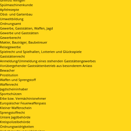
Grillrost reinigen
Spülmaschinenkunde
Apfelrezepte
Obst- und Gartenbau
Umweltbildung
Ordnungsamt
Gewerbe, Gaststätten, Waffen, Jagd
Gewerbe und Gaststätten
Gewerberecht
Makler, Bauträger, Baubetreuer
Reisegewerbe
Spielrecht und Spielhallen, Lotterien und Glücksspiele
Gaststättenrecht
Anmeldung/Ummeldung eines stehenden Gaststättengewerbes
Vorübergehender Gaststättenbetrieb aus besonderem Anlass
Bewacher
Prostitution
Waffen und Sprengstoff
Waffenrecht
Jagdscheininhaber
Sportschützen
Erbe bzw. Vermächtnisnehmer
Europäischer Feuerwaffenpass
Kleiner Waffenschein
Sprengstoffrecht
Untere Jagdbehörde
Kreispolizeibehörde
Ordnungswidrigkeiten