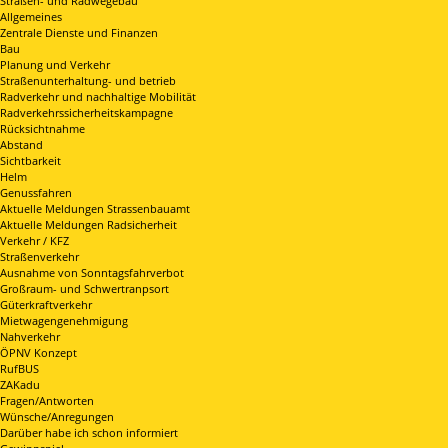
Straßen- und Radwegebau
Allgemeines
Zentrale Dienste und Finanzen
Bau
Planung und Verkehr
Straßenunterhaltung- und betrieb
Radverkehr und nachhaltige Mobilität
Radverkehrssicherheitskampagne
Rücksichtnahme
Abstand
Sichtbarkeit
Helm
Genussfahren
Aktuelle Meldungen Strassenbauamt
Aktuelle Meldungen Radsicherheit
Verkehr / KFZ
Straßenverkehr
Ausnahme von Sonntagsfahrverbot
Großraum- und Schwertranpsort
Güterkraftverkehr
Mietwagengenehmigung
Nahverkehr
ÖPNV Konzept
RufBUS
ZAKadu
Fragen/Antworten
Wünsche/Anregungen
Darüber habe ich schon informiert