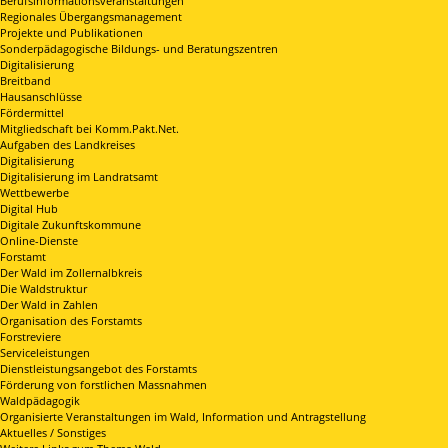
Berufsinformationsveranstaltungen
Regionales Übergangsmanagement
Projekte und Publikationen
Sonderpädagogische Bildungs- und Beratungszentren
Digitalisierung
Breitband
Hausanschlüsse
Fördermittel
Mitgliedschaft bei Komm.Pakt.Net.
Aufgaben des Landkreises
Digitalisierung
Digitalisierung im Landratsamt
Wettbewerbe
Digital Hub
Digitale Zukunftskommune
Online-Dienste
Forstamt
Der Wald im Zollernalbkreis
Die Waldstruktur
Der Wald in Zahlen
Organisation des Forstamts
Forstreviere
Serviceleistungen
Dienstleistungsangebot des Forstamts
Förderung von forstlichen Massnahmen
Waldpädagogik
Organisierte Veranstaltungen im Wald, Information und Antragstellung
Aktuelles / Sonstiges