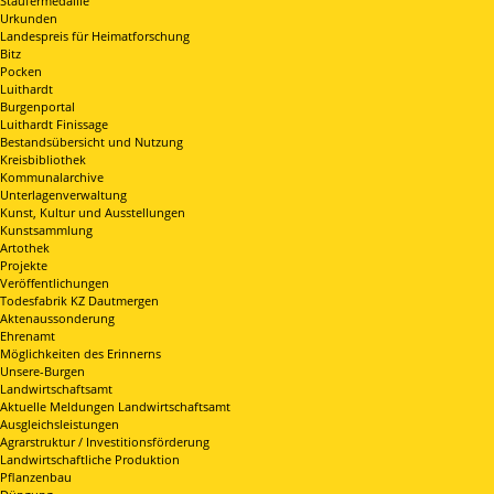
Staufermedaille
Urkunden
Landespreis für Heimatforschung
Bitz
Pocken
Luithardt
Burgenportal
Luithardt Finissage
Bestandsübersicht und Nutzung
Kreisbibliothek
Kommunalarchive
Unterlagenverwaltung
Kunst, Kultur und Ausstellungen
Kunstsammlung
Artothek
Projekte
Veröffentlichungen
Todesfabrik KZ Dautmergen
Aktenaussonderung
Ehrenamt
Möglichkeiten des Erinnerns
Unsere-Burgen
Landwirtschaftsamt
Aktuelle Meldungen Landwirtschaftsamt
Ausgleichsleistungen
Agrarstruktur / Investitionsförderung
Landwirtschaftliche Produktion
Pflanzenbau