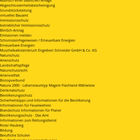
Abbruch einer baulichen Anlage
Abgeschlossenheitsbescheinigung
Grundstücksteilung
virtuelles Bauamt
Immissionsschutz
betrieblicher Immissionsschutz
BImSch-Antrag
Emissionen melden
Schornsteinfegerwesen / Erneuerbare Energien
Erneuerbare Energien
Muschelkalksteinbruch Engelbert Schneider GmbH & Co. KG
Naturschutz
Artenschutz
Landschaftspflege
Naturschutzrecht
Artenvielfalt
Biotopverbund
Natura 2000 - Lebensraumtyp Magere Flachland-Mähwiese
Denkmalschutz
Bevölkerungsschutz
Sicherheitstipps und Informationen für die Bevölkerung
Informationen für Feuerwehren
Brandschutz Informationen für Planer
Bevölkerungsschutz - Das Amt
Informationen zum Rettungsdienst
Roter Heuberg
Bildung
Berufliche Schulen