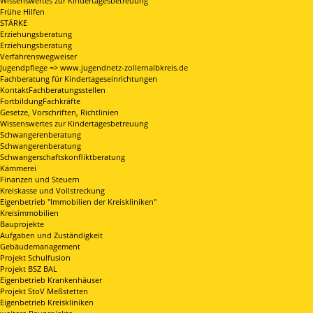
Wissenswertes zur Kindertagesbetreuung
Frühe Hilfen
STÄRKE
Erziehungsberatung
Erziehungsberatung
Verfahrenswegweiser
Jugendpflege => www.jugendnetz-zollernalbkreis.de
Fachberatung für Kindertageseinrichtungen
KontaktFachberatungsstellen
FortbildungFachkräfte
Gesetze, Vorschriften, Richtlinien
Wissenswertes zur Kindertagesbetreuung
Schwangerenberatung
Schwangerenberatung
Schwangerschaftskonfliktberatung
Kämmerei
Finanzen und Steuern
Kreiskasse und Vollstreckung
Eigenbetrieb "Immobilien der Kreiskliniken"
Kreisimmobilien
Bauprojekte
Aufgaben und Zuständigkeit
Gebäudemanagement
Projekt Schulfusion
Projekt BSZ BAL
Eigenbetrieb Krankenhäuser
Projekt StoV Meßstetten
Eigenbetrieb Kreiskliniken