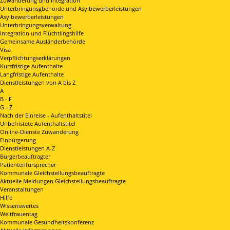
Zuwanderung und Integration
Unterbringunsgbehörde und Asylbewerberleistungen
Asylbewerberleistungen
Unterbringungsverwaltung
Integration und Flüchtlingshilfe
Gemeinsame Ausländerbehörde
Visa
Verpflichtungserklärungen
Kurzfristige Aufenthalte
Langfristige Aufenthalte
Dienstleistungen von A bis Z
A
B - F
G - Z
Nach der Einreise - Aufenthaltstitel
Unbefristete Aufenthaltstitel
Online-Dienste Zuwanderung
Einbürgerung
Dienstleistungen A-Z
Bürgerbeauftragter
Patientenfürsprecher
Kommunale Gleichstellungsbeauftragte
Aktuelle Meldungen Gleichstellungsbeauftragte
Veranstaltungen
Hilfe
Wissenswertes
Weltfrauentag
Kommunale Gesundheitskonferenz