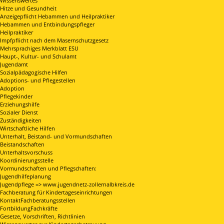
Wissenswertes
Hitze und Gesundheit
Anzeigepflicht Hebammen und Heilpraktiker
Hebammen und Entbindungspfleger
Heilpraktiker
Impfpflicht nach dem Masernschutzgesetz
Mehrsprachiges Merkblatt ESU
Haupt-, Kultur- und Schulamt
Jugendamt
Sozialpädagogische Hilfen
Adoptions- und Pflegestellen
Adoption
Pflegekinder
Erziehungshilfe
Sozialer Dienst
Zuständigkeiten
Wirtschaftliche Hilfen
Unterhalt, Beistand- und Vormundschaften
Beistandschaften
Unterhaltsvorschuss
Koordinierungsstelle
Vormundschaften und Pflegschaften:
Jugendhilfeplanung
Jugendpflege => www.jugendnetz-zollernalbkreis.de
Fachberatung für Kindertageseinrichtungen
KontaktFachberatungsstellen
FortbildungFachkräfte
Gesetze, Vorschriften, Richtlinien