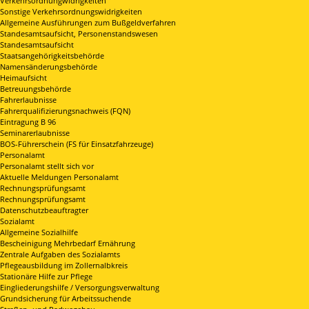
Verkehrsordnungwidrigkeiten
Sonstige Verkehrsordnungswidrigkeiten
Allgemeine Ausführungen zum Bußgeldverfahren
Standesamtsaufsicht, Personenstandswesen
Standesamtsaufsicht
Staatsangehörigkeitsbehörde
Namensänderungsbehörde
Heimaufsicht
Betreuungsbehörde
Fahrerlaubnisse
Fahrerqualifizierungsnachweis (FQN)
Eintragung B 96
Seminarerlaubnisse
BOS-Führerschein (FS für Einsatzfahrzeuge)
Personalamt
Personalamt stellt sich vor
Aktuelle Meldungen Personalamt
Rechnungsprüfungsamt
Rechnungsprüfungsamt
Datenschutzbeauftragter
Sozialamt
Allgemeine Sozialhilfe
Bescheinigung Mehrbedarf Ernährung
Zentrale Aufgaben des Sozialamts
Pflegeausbildung im Zollernalbkreis
Stationäre Hilfe zur Pflege
Eingliederungshilfe / Versorgungsverwaltung
Grundsicherung für Arbeitssuchende