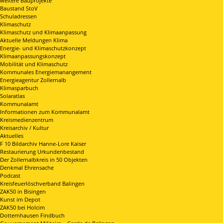
weitere Bauprojekte
Baustand StoV
Schuladressen
Klimaschutz
Klimaschutz und Klimaanpassung
Aktuelle Meldungen Klima
Energie- und Klimaschutzkonzept
Klimaanpassungskonzept
Mobilität und Klimaschutz
Kommunales Energiemanangement
Energieagentur Zollernalb
Klimasparbuch
Solaratlas
Kommunalamt
Informationen zum Kommunalamt
Kreismedienzentrum
Kreisarchiv / Kultur
Aktuelles
F 10 Bildarchiv Hanne-Lore Kaiser
Restaurierung Urkundenbestand
Der Zollernalbkreis in 50 Objekten
Denkmal Ehrensache
Podcast
Kreisfeuerlöschverband Balingen
ZAK50 in Bisingen
Kunst im Depot
ZAK50 bei Holcim
Dotternhausen Findbuch