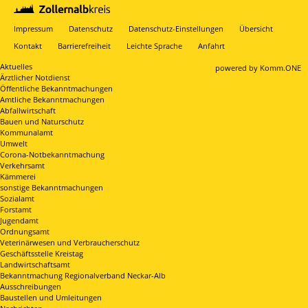
Impressum
Datenschutz
Datenschutz-Einstellungen
Übersicht
Kontakt
Barrierefreiheit
Leichte Sprache
Anfahrt
Aktuelles
p
owered by
Komm.ONE
Ärztlicher Notdienst
Öffentliche Bekanntmachungen
Amtliche Bekanntmachungen
Abfallwirtschaft
Bauen und Naturschutz
Kommunalamt
Umwelt
Corona-Notbekanntmachung
Verkehrsamt
Kämmerei
sonstige Bekanntmachungen
Sozialamt
Forstamt
Jugendamt
Ordnungsamt
Veterinärwesen und Verbraucherschutz
Geschäftsstelle Kreistag
Landwirtschaftsamt
Bekanntmachung Regionalverband Neckar-Alb
Ausschreibungen
Baustellen und Umleitungen