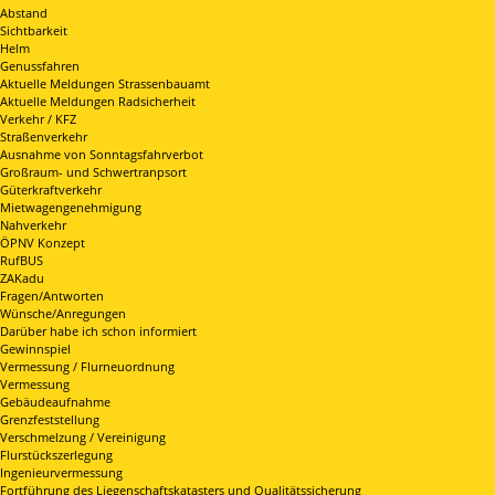
Abstand
Sichtbarkeit
Helm
Genussfahren
Aktuelle Meldungen Strassenbauamt
Aktuelle Meldungen Radsicherheit
Verkehr / KFZ
Straßenverkehr
Ausnahme von Sonntagsfahrverbot
Großraum- und Schwertranpsort
Güterkraftverkehr
Mietwagengenehmigung
Nahverkehr
ÖPNV Konzept
RufBUS
ZAKadu
Fragen/Antworten
Wünsche/Anregungen
Darüber habe ich schon informiert
Gewinnspiel
Vermessung / Flurneuordnung
Vermessung
Gebäudeaufnahme
Grenzfeststellung
Verschmelzung / Vereinigung
Flurstückszerlegung
Ingenieurvermessung
Fortführung des Liegenschaftskatasters und Qualitätssicherung