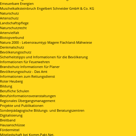
Erneuerbare Energien
Muschelkalksteinbruch Engelbert Schneider GmbH & Co. KG
Naturschutz
Artenschutz
Landschaftspflege
Naturschutzrecht
Artenvielfalt
Biotopverbund
Natura 2000 - Lebensraumtyp Magere Flachland-Mähwiese
Denkmalschutz
Bevölkerungsschutz
Sicherheitstipps und Informationen für die Bevölkerung
Informationen für Feuerwehren
Brandschutz Informationen für Planer
Bevölkerungsschutz - Das Amt
Informationen zum Rettungsdienst
Roter Heuberg
Bildung
Berufliche Schulen
Berufsinformationsveranstaltungen
Regionales Übergangsmanagement
Projekte und Publikationen
Sonderpädagogische Bildungs- und Beratungszentren
Digitalisierung
Breitband
Hausanschlüsse
Fördermittel
Mitgliedschaft bei Komm.Pakt.Net.