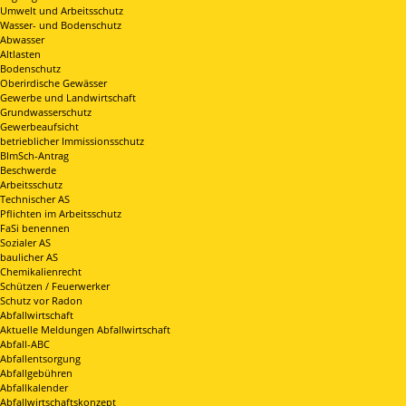
Umwelt und Arbeitsschutz
Wasser- und Bodenschutz
Abwasser
Altlasten
Bodenschutz
Oberirdische Gewässer
Gewerbe und Landwirtschaft
Grundwasserschutz
Gewerbeaufsicht
betrieblicher Immissionsschutz
BImSch-Antrag
Beschwerde
Arbeitsschutz
Technischer AS
Pflichten im Arbeitsschutz
FaSi benennen
Sozialer AS
baulicher AS
Chemikalienrecht
Schützen / Feuerwerker
Schutz vor Radon
Abfallwirtschaft
Aktuelle Meldungen Abfallwirtschaft
Abfall-ABC
Abfallentsorgung
Abfallgebühren
Abfallkalender
Abfallwirtschaftskonzept