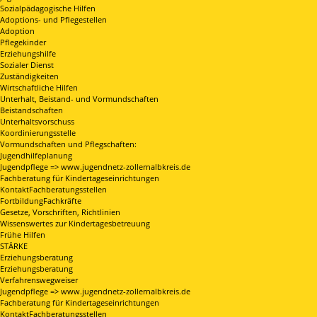
Sozialpädagogische Hilfen
Adoptions- und Pflegestellen
Adoption
Pflegekinder
Erziehungshilfe
Sozialer Dienst
Zuständigkeiten
Wirtschaftliche Hilfen
Unterhalt, Beistand- und Vormundschaften
Beistandschaften
Unterhaltsvorschuss
Koordinierungsstelle
Vormundschaften und Pflegschaften:
Jugendhilfeplanung
Jugendpflege => www.jugendnetz-zollernalbkreis.de
Fachberatung für Kindertageseinrichtungen
KontaktFachberatungsstellen
FortbildungFachkräfte
Gesetze, Vorschriften, Richtlinien
Wissenswertes zur Kindertagesbetreuung
Frühe Hilfen
STÄRKE
Erziehungsberatung
Erziehungsberatung
Verfahrenswegweiser
Jugendpflege => www.jugendnetz-zollernalbkreis.de
Fachberatung für Kindertageseinrichtungen
KontaktFachberatungsstellen