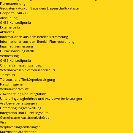
Flurneuordnung
Geodaten / Auskunft aus dem Liegenschaftskataster
Geoportal ZAK / GIS
Ausbildung
GNSS-Kontrollpunkt
Externe Links
Aktuelles
Informationen aus dem Bereich Vermessung
Informationen aus dem Bereich Flurneuordnung
Ingenieurvermessung
Flurneuordnungsstelle
Vermessung
GNSS-Kontrollpunkt
Online-Vermessungsantrag
Veterinärwesen / Verbraucherschutz
Tierschutz
Tierseuchen / Tierkörperbeseitigung
Fleischhygiene
Verbraucherschutz
Zuwanderung und Integration
Unterbringunsgbehörde und Asylbewerberleistungen
Asylbewerberleistungen
Unterbringungsverwaltung
Integration und Flüchtlingshilfe
Gemeinsame Ausländerbehörde
Visa
Verpflichtungserklärungen
Kurzfristige Aufenthalte