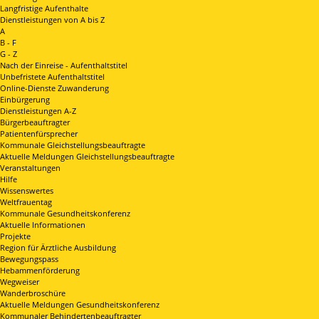
Langfristige Aufenthalte
Dienstleistungen von A bis Z
A
B - F
G - Z
Nach der Einreise - Aufenthaltstitel
Unbefristete Aufenthaltstitel
Online-Dienste Zuwanderung
Einbürgerung
Dienstleistungen A-Z
Bürgerbeauftragter
Patientenfürsprecher
Kommunale Gleichstellungsbeauftragte
Aktuelle Meldungen Gleichstellungsbeauftragte
Veranstaltungen
Hilfe
Wissenswertes
Weltfrauentag
Kommunale Gesundheitskonferenz
Aktuelle Informationen
Projekte
Region für Ärztliche Ausbildung
Bewegungspass
Hebammenförderung
Wegweiser
Wanderbroschüre
Aktuelle Meldungen Gesundheitskonferenz
Kommunaler Behindertenbeauftragter