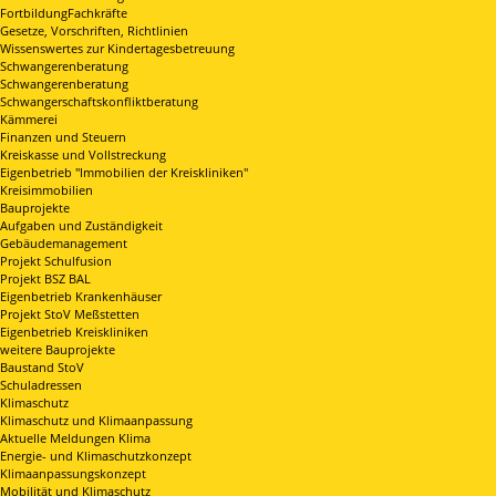
FortbildungFachkräfte
Gesetze, Vorschriften, Richtlinien
Wissenswertes zur Kindertagesbetreuung
Schwangerenberatung
Schwangerenberatung
Schwangerschaftskonfliktberatung
Kämmerei
Finanzen und Steuern
Kreiskasse und Vollstreckung
Eigenbetrieb "Immobilien der Kreiskliniken"
Kreisimmobilien
Bauprojekte
Aufgaben und Zuständigkeit
Gebäudemanagement
Projekt Schulfusion
Projekt BSZ BAL
Eigenbetrieb Krankenhäuser
Projekt StoV Meßstetten
Eigenbetrieb Kreiskliniken
weitere Bauprojekte
Baustand StoV
Schuladressen
Klimaschutz
Klimaschutz und Klimaanpassung
Aktuelle Meldungen Klima
Energie- und Klimaschutzkonzept
Klimaanpassungskonzept
Mobilität und Klimaschutz