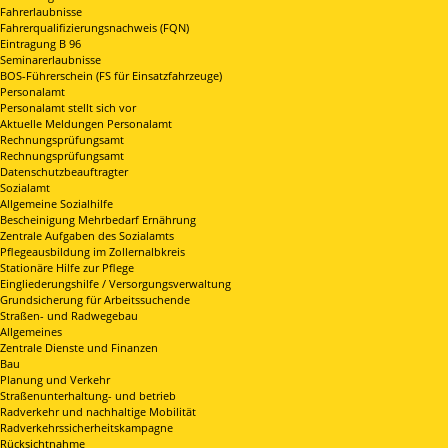
Fahrerlaubnisse
Fahrerqualifizierungsnachweis (FQN)
Eintragung B 96
Seminarerlaubnisse
BOS-Führerschein (FS für Einsatzfahrzeuge)
Personalamt
Personalamt stellt sich vor
Aktuelle Meldungen Personalamt
Rechnungsprüfungsamt
Rechnungsprüfungsamt
Datenschutzbeauftragter
Sozialamt
Allgemeine Sozialhilfe
Bescheinigung Mehrbedarf Ernährung
Zentrale Aufgaben des Sozialamts
Pflegeausbildung im Zollernalbkreis
Stationäre Hilfe zur Pflege
Eingliederungshilfe / Versorgungsverwaltung
Grundsicherung für Arbeitssuchende
Straßen- und Radwegebau
Allgemeines
Zentrale Dienste und Finanzen
Bau
Planung und Verkehr
Straßenunterhaltung- und betrieb
Radverkehr und nachhaltige Mobilität
Radverkehrssicherheitskampagne
Rücksichtnahme