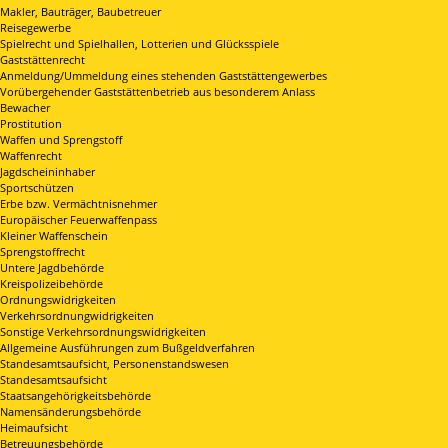
Makler, Bauträger, Baubetreuer
Reisegewerbe
Spielrecht und Spielhallen, Lotterien und Glücksspiele
Gaststättenrecht
Anmeldung/Ummeldung eines stehenden Gaststättengewerbes
Vorübergehender Gaststättenbetrieb aus besonderem Anlass
Bewacher
Prostitution
Waffen und Sprengstoff
Waffenrecht
Jagdscheininhaber
Sportschützen
Erbe bzw. Vermächtnisnehmer
Europäischer Feuerwaffenpass
Kleiner Waffenschein
Sprengstoffrecht
Untere Jagdbehörde
Kreispolizeibehörde
Ordnungswidrigkeiten
Verkehrsordnungwidrigkeiten
Sonstige Verkehrsordnungswidrigkeiten
Allgemeine Ausführungen zum Bußgeldverfahren
Standesamtsaufsicht, Personenstandswesen
Standesamtsaufsicht
Staatsangehörigkeitsbehörde
Namensänderungsbehörde
Heimaufsicht
Betreuungsbehörde