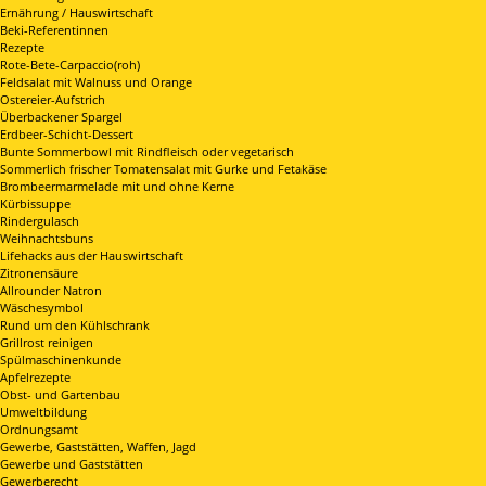
Ernährung / Hauswirtschaft
Beki-Referentinnen
Rezepte
Rote-Bete-Carpaccio(roh)
Feldsalat mit Walnuss und Orange
Ostereier-Aufstrich
Überbackener Spargel
Erdbeer-Schicht-Dessert
Bunte Sommerbowl mit Rindfleisch oder vegetarisch
Sommerlich frischer Tomatensalat mit Gurke und Fetakäse
Brombeermarmelade mit und ohne Kerne
Kürbissuppe
Rindergulasch
Weihnachtsbuns
Lifehacks aus der Hauswirtschaft
Zitronensäure
Allrounder Natron
Wäschesymbol
Rund um den Kühlschrank
Grillrost reinigen
Spülmaschinenkunde
Apfelrezepte
Obst- und Gartenbau
Umweltbildung
Ordnungsamt
Gewerbe, Gaststätten, Waffen, Jagd
Gewerbe und Gaststätten
Gewerberecht