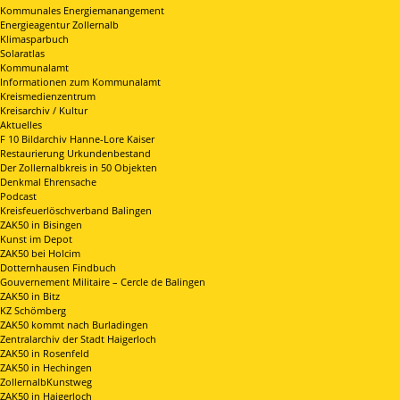
Kommunales Energiemanangement
Energieagentur Zollernalb
Klimasparbuch
Solaratlas
Kommunalamt
Informationen zum Kommunalamt
Kreismedienzentrum
Kreisarchiv / Kultur
Aktuelles
F 10 Bildarchiv Hanne-Lore Kaiser
Restaurierung Urkundenbestand
Der Zollernalbkreis in 50 Objekten
Denkmal Ehrensache
Podcast
Kreisfeuerlöschverband Balingen
ZAK50 in Bisingen
Kunst im Depot
ZAK50 bei Holcim
Dotternhausen Findbuch
Gouvernement Militaire – Cercle de Balingen
ZAK50 in Bitz
KZ Schömberg
ZAK50 kommt nach Burladingen
Zentralarchiv der Stadt Haigerloch
ZAK50 in Rosenfeld
ZAK50 in Hechingen
ZollernalbKunstweg
ZAK50 in Haigerloch