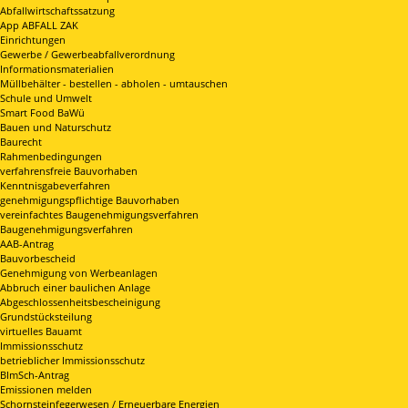
Abfallwirtschaftssatzung
App ABFALL ZAK
Einrichtungen
Gewerbe / Gewerbeabfallverordnung
Informationsmaterialien
Müllbehälter - bestellen - abholen - umtauschen
Schule und Umwelt
Smart Food BaWü
Bauen und Naturschutz
Baurecht
Rahmenbedingungen
verfahrensfreie Bauvorhaben
Kenntnisgabeverfahren
genehmigungspflichtige Bauvorhaben
vereinfachtes Baugenehmigungsverfahren
Baugenehmigungsverfahren
AAB-Antrag
Bauvorbescheid
Genehmigung von Werbeanlagen
Abbruch einer baulichen Anlage
Abgeschlossenheitsbescheinigung
Grundstücksteilung
virtuelles Bauamt
Immissionsschutz
betrieblicher Immissionsschutz
BImSch-Antrag
Emissionen melden
Schornsteinfegerwesen / Erneuerbare Energien