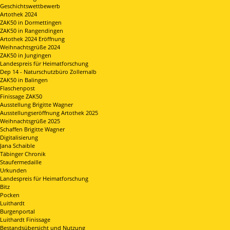
Geschichtswettbewerb
Artothek 2024
ZAK50 in Dormettingen
ZAK50 in Rangendingen
Artothek 2024 Eröffnung
Weihnachtsgrüße 2024
ZAK50 in Jungingen
Landespreis für Heimatforschung
Dep 14 - Naturschutzbüro Zollernalb
ZAK50 in Balingen
Flaschenpost
Finissage ZAK50
Ausstellung Brigitte Wagner
Ausstellungseröffnung Artothek 2025
Weihnachtsgrüße 2025
Schaffen Brigitte Wagner
Digitalisierung
Jana Schaible
Täbinger Chronik
Staufermedaille
Urkunden
Landespreis für Heimatforschung
Bitz
Pocken
Luithardt
Burgenportal
Luithardt Finissage
Bestandsübersicht und Nutzung