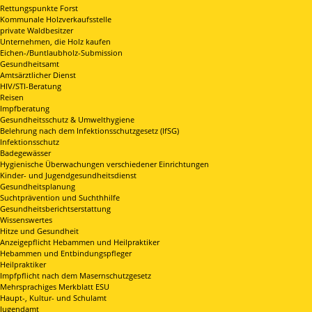
Rettungspunkte Forst
Kommunale Holzverkaufsstelle
private Waldbesitzer
Unternehmen, die Holz kaufen
Eichen-/Buntlaubholz-Submission
Gesundheitsamt
Amtsärztlicher Dienst
HIV/STI-Beratung
Reisen
Impfberatung
Gesundheitsschutz & Umwelthygiene
Belehrung nach dem Infektionsschutzgesetz (IfSG)
Infektionsschutz
Badegewässer
Hygienische Überwachungen verschiedener Einrichtungen
Kinder- und Jugendgesundheitsdienst
Gesundheitsplanung
Suchtprävention und Suchthhilfe
Gesundheitsberichtserstattung
Wissenswertes
Hitze und Gesundheit
Anzeigepflicht Hebammen und Heilpraktiker
Hebammen und Entbindungspfleger
Heilpraktiker
Impfpflicht nach dem Masernschutzgesetz
Mehrsprachiges Merkblatt ESU
Haupt-, Kultur- und Schulamt
Jugendamt