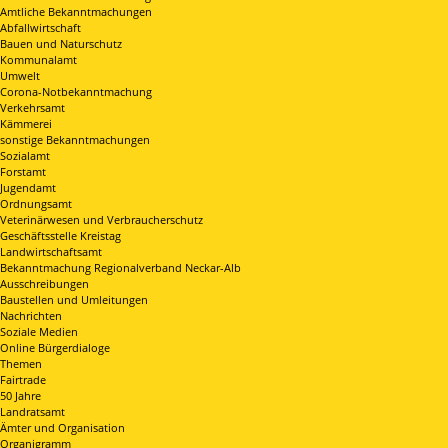
Amtliche Bekanntmachungen
Abfallwirtschaft
Bauen und Naturschutz
Kommunalamt
Umwelt
Corona-Notbekanntmachung
Verkehrsamt
Kämmerei
sonstige Bekanntmachungen
Sozialamt
Forstamt
Jugendamt
Ordnungsamt
Veterinärwesen und Verbraucherschutz
Geschäftsstelle Kreistag
Landwirtschaftsamt
Bekanntmachung Regionalverband Neckar-Alb
Ausschreibungen
Baustellen und Umleitungen
Nachrichten
Soziale Medien
Online Bürgerdialoge
Themen
Fairtrade
50 Jahre
Landratsamt
Ämter und Organisation
Organigramm