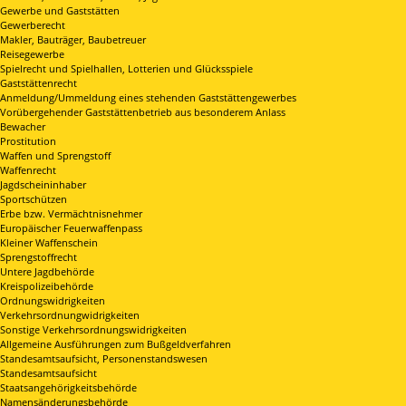
Gewerbe und Gaststätten
Gewerberecht
Makler, Bauträger, Baubetreuer
Reisegewerbe
Spielrecht und Spielhallen, Lotterien und Glücksspiele
Gaststättenrecht
Anmeldung/Ummeldung eines stehenden Gaststättengewerbes
Vorübergehender Gaststättenbetrieb aus besonderem Anlass
Bewacher
Prostitution
Waffen und Sprengstoff
Waffenrecht
Jagdscheininhaber
Sportschützen
Erbe bzw. Vermächtnisnehmer
Europäischer Feuerwaffenpass
Kleiner Waffenschein
Sprengstoffrecht
Untere Jagdbehörde
Kreispolizeibehörde
Ordnungswidrigkeiten
Verkehrsordnungwidrigkeiten
Sonstige Verkehrsordnungswidrigkeiten
Allgemeine Ausführungen zum Bußgeldverfahren
Standesamtsaufsicht, Personenstandswesen
Standesamtsaufsicht
Staatsangehörigkeitsbehörde
Namensänderungsbehörde