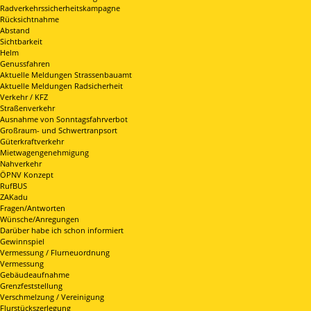
Radverkehrssicherheitskampagne
Rücksichtnahme
Abstand
Sichtbarkeit
Helm
Genussfahren
Aktuelle Meldungen Strassenbauamt
Aktuelle Meldungen Radsicherheit
Verkehr / KFZ
Straßenverkehr
Ausnahme von Sonntagsfahrverbot
Großraum- und Schwertranpsort
Güterkraftverkehr
Mietwagengenehmigung
Nahverkehr
ÖPNV Konzept
RufBUS
ZAKadu
Fragen/Antworten
Wünsche/Anregungen
Darüber habe ich schon informiert
Gewinnspiel
Vermessung / Flurneuordnung
Vermessung
Gebäudeaufnahme
Grenzfeststellung
Verschmelzung / Vereinigung
Flurstückszerlegung