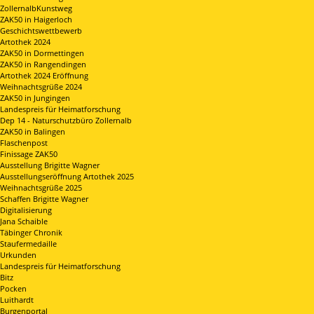
ZollernalbKunstweg
ZAK50 in Haigerloch
Geschichtswettbewerb
Artothek 2024
ZAK50 in Dormettingen
ZAK50 in Rangendingen
Artothek 2024 Eröffnung
Weihnachtsgrüße 2024
ZAK50 in Jungingen
Landespreis für Heimatforschung
Dep 14 - Naturschutzbüro Zollernalb
ZAK50 in Balingen
Flaschenpost
Finissage ZAK50
Ausstellung Brigitte Wagner
Ausstellungseröffnung Artothek 2025
Weihnachtsgrüße 2025
Schaffen Brigitte Wagner
Digitalisierung
Jana Schaible
Täbinger Chronik
Staufermedaille
Urkunden
Landespreis für Heimatforschung
Bitz
Pocken
Luithardt
Burgenportal