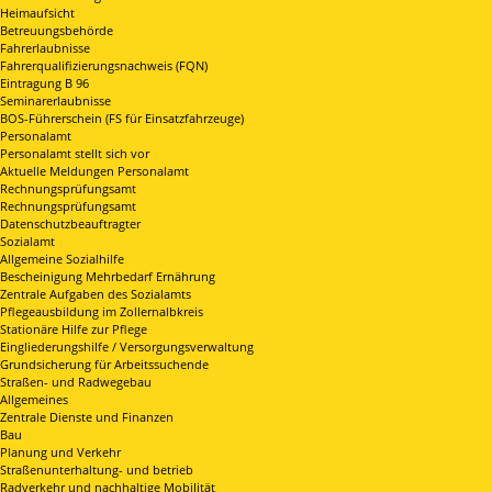
Heimaufsicht
Betreuungsbehörde
Fahrerlaubnisse
Fahrerqualifizierungsnachweis (FQN)
Eintragung B 96
Seminarerlaubnisse
BOS-Führerschein (FS für Einsatzfahrzeuge)
Personalamt
Personalamt stellt sich vor
Aktuelle Meldungen Personalamt
Rechnungsprüfungsamt
Rechnungsprüfungsamt
Datenschutzbeauftragter
Sozialamt
Allgemeine Sozialhilfe
Bescheinigung Mehrbedarf Ernährung
Zentrale Aufgaben des Sozialamts
Pflegeausbildung im Zollernalbkreis
Stationäre Hilfe zur Pflege
Eingliederungshilfe / Versorgungsverwaltung
Grundsicherung für Arbeitssuchende
Straßen- und Radwegebau
Allgemeines
Zentrale Dienste und Finanzen
Bau
Planung und Verkehr
Straßenunterhaltung- und betrieb
Radverkehr und nachhaltige Mobilität