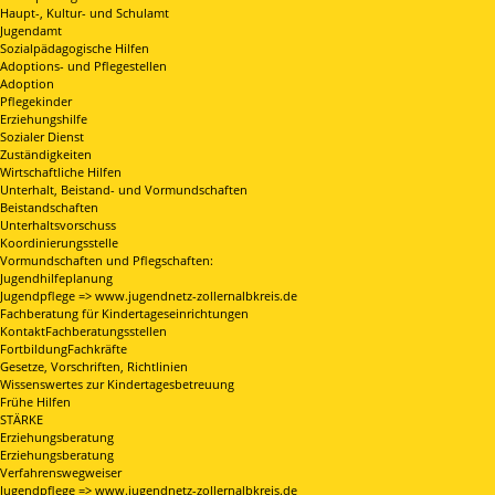
Haupt-, Kultur- und Schulamt
Jugendamt
Sozialpädagogische Hilfen
Adoptions- und Pflegestellen
Adoption
Pflegekinder
Erziehungshilfe
Sozialer Dienst
Zuständigkeiten
Wirtschaftliche Hilfen
Unterhalt, Beistand- und Vormundschaften
Beistandschaften
Unterhaltsvorschuss
Koordinierungsstelle
Vormundschaften und Pflegschaften:
Jugendhilfeplanung
Jugendpflege => www.jugendnetz-zollernalbkreis.de
Fachberatung für Kindertageseinrichtungen
KontaktFachberatungsstellen
FortbildungFachkräfte
Gesetze, Vorschriften, Richtlinien
Wissenswertes zur Kindertagesbetreuung
Frühe Hilfen
STÄRKE
Erziehungsberatung
Erziehungsberatung
Verfahrenswegweiser
Jugendpflege => www.jugendnetz-zollernalbkreis.de