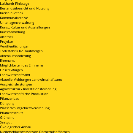
Luithardt Finissage
Bestandsübersicht und Nutzung
Kreisbibliothek
Kommunalarchive
Unterlagenverwaltung
Kunst, Kultur und Ausstellungen
Kunstsammlung
Artothek
Projekte
Veröffentlichungen
Todesfabrik KZ Dautmergen
Aktenaussonderung
Ehrenamt
Möglichkeiten des Erinnerns
Unsere-Burgen
Landwirtschaftsamt
Aktuelle Meldungen Landwirtschaftsamt
Ausgleichsleistungen
Agrarstruktur / Investitionsförderung
Landwirtschaftliche Produktion
Pflanzenbau
Düngung
Wasserschutzgebietsverordnung
Pflanzenschutz
Grünalnd
Saatgut
Ökologischer Anbau
Niederschlagswasser von Dächern/Hofflächen