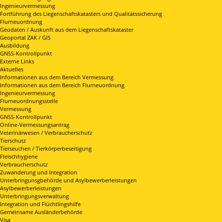
Ingenieurvermessung
Fortführung des Liegenschaftskatasters und Qualitätssicherung
Flurneuordnung
Geodaten / Auskunft aus dem Liegenschaftskataster
Geoportal ZAK / GIS
Ausbildung
GNSS-Kontrollpunkt
Externe Links
Aktuelles
Informationen aus dem Bereich Vermessung
Informationen aus dem Bereich Flurneuordnung
Ingenieurvermessung
Flurneuordnungsstelle
Vermessung
GNSS-Kontrollpunkt
Online-Vermessungsantrag
Veterinärwesen / Verbraucherschutz
Tierschutz
Tierseuchen / Tierkörperbeseitigung
Fleischhygiene
Verbraucherschutz
Zuwanderung und Integration
Unterbringunsgbehörde und Asylbewerberleistungen
Asylbewerberleistungen
Unterbringungsverwaltung
Integration und Flüchtlingshilfe
Gemeinsame Ausländerbehörde
Visa