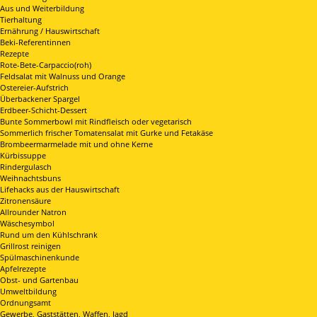
Aus und Weiterbildung
Tierhaltung
Ernährung / Hauswirtschaft
Beki-Referentinnen
Rezepte
Rote-Bete-Carpaccio(roh)
Feldsalat mit Walnuss und Orange
Ostereier-Aufstrich
Überbackener Spargel
Erdbeer-Schicht-Dessert
Bunte Sommerbowl mit Rindfleisch oder vegetarisch
Sommerlich frischer Tomatensalat mit Gurke und Fetakäse
Brombeermarmelade mit und ohne Kerne
Kürbissuppe
Rindergulasch
Weihnachtsbuns
Lifehacks aus der Hauswirtschaft
Zitronensäure
Allrounder Natron
Wäschesymbol
Rund um den Kühlschrank
Grillrost reinigen
Spülmaschinenkunde
Apfelrezepte
Obst- und Gartenbau
Umweltbildung
Ordnungsamt
Gewerbe, Gaststätten, Waffen, Jagd