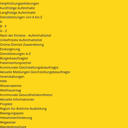
Verpflichtungserklärungen
Kurzfristige Aufenthalte
Langfristige Aufenthalte
Dienstleistungen von A bis Z
A
B - F
G - Z
Nach der Einreise - Aufenthaltstitel
Unbefristete Aufenthaltstitel
Online-Dienste Zuwanderung
Einbürgerung
Dienstleistungen A-Z
Bürgerbeauftragter
Patientenfürsprecher
Kommunale Gleichstellungsbeauftragte
Aktuelle Meldungen Gleichstellungsbeauftragte
Veranstaltungen
Hilfe
Wissenswertes
Weltfrauentag
Kommunale Gesundheitskonferenz
Aktuelle Informationen
Projekte
Region für Ärztliche Ausbildung
Bewegungspass
Hebammenförderung
Wegweiser
Wanderbroschüre