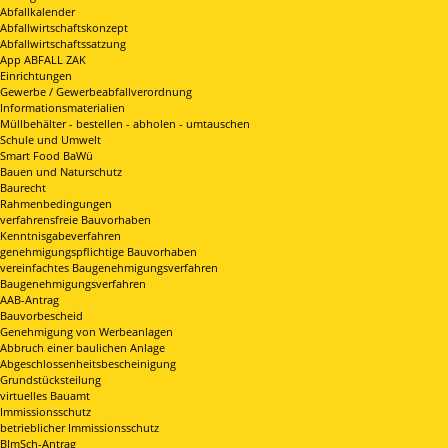
Abfallkalender
Abfallwirtschaftskonzept
Abfallwirtschaftssatzung
App ABFALL ZAK
Einrichtungen
Gewerbe / Gewerbeabfallverordnung
Informationsmaterialien
Müllbehälter - bestellen - abholen - umtauschen
Schule und Umwelt
Smart Food BaWü
Bauen und Naturschutz
Baurecht
Rahmenbedingungen
verfahrensfreie Bauvorhaben
Kenntnisgabeverfahren
genehmigungspflichtige Bauvorhaben
vereinfachtes Baugenehmigungsverfahren
Baugenehmigungsverfahren
AAB-Antrag
Bauvorbescheid
Genehmigung von Werbeanlagen
Abbruch einer baulichen Anlage
Abgeschlossenheitsbescheinigung
Grundstücksteilung
virtuelles Bauamt
Immissionsschutz
betrieblicher Immissionsschutz
BImSch-Antrag