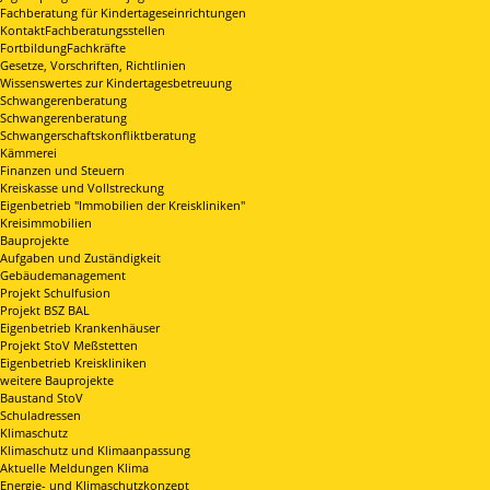
Fachberatung für Kindertageseinrichtungen
KontaktFachberatungsstellen
FortbildungFachkräfte
Gesetze, Vorschriften, Richtlinien
Wissenswertes zur Kindertagesbetreuung
Schwangerenberatung
Schwangerenberatung
Schwangerschaftskonfliktberatung
Kämmerei
Finanzen und Steuern
Kreiskasse und Vollstreckung
Eigenbetrieb "Immobilien der Kreiskliniken"
Kreisimmobilien
Bauprojekte
Aufgaben und Zuständigkeit
Gebäudemanagement
Projekt Schulfusion
Projekt BSZ BAL
Eigenbetrieb Krankenhäuser
Projekt StoV Meßstetten
Eigenbetrieb Kreiskliniken
weitere Bauprojekte
Baustand StoV
Schuladressen
Klimaschutz
Klimaschutz und Klimaanpassung
Aktuelle Meldungen Klima
Energie- und Klimaschutzkonzept