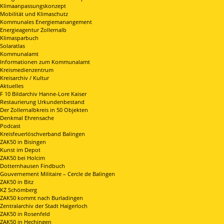
Klimaanpassungskonzept
Mobilität und Klimaschutz
Kommunales Energiemanangement
Energieagentur Zollernalb
Klimasparbuch
Solaratlas
Kommunalamt
Informationen zum Kommunalamt
Kreismedienzentrum
Kreisarchiv / Kultur
Aktuelles
F 10 Bildarchiv Hanne-Lore Kaiser
Restaurierung Urkundenbestand
Der Zollernalbkreis in 50 Objekten
Denkmal Ehrensache
Podcast
Kreisfeuerlöschverband Balingen
ZAK50 in Bisingen
Kunst im Depot
ZAK50 bei Holcim
Dotternhausen Findbuch
Gouvernement Militaire – Cercle de Balingen
ZAK50 in Bitz
KZ Schömberg
ZAK50 kommt nach Burladingen
Zentralarchiv der Stadt Haigerloch
ZAK50 in Rosenfeld
ZAK50 in Hechingen