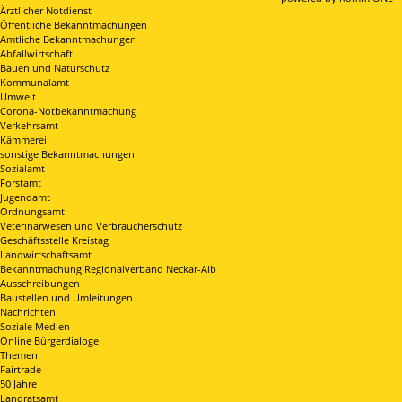
Ärztlicher Notdienst
Öffentliche Bekanntmachungen
Amtliche Bekanntmachungen
Abfallwirtschaft
Bauen und Naturschutz
Kommunalamt
Umwelt
Corona-Notbekanntmachung
Verkehrsamt
Kämmerei
sonstige Bekanntmachungen
Sozialamt
Forstamt
Jugendamt
Ordnungsamt
Veterinärwesen und Verbraucherschutz
Geschäftsstelle Kreistag
Landwirtschaftsamt
Bekanntmachung Regionalverband Neckar-Alb
Ausschreibungen
Baustellen und Umleitungen
Nachrichten
Soziale Medien
Online Bürgerdialoge
Themen
Fairtrade
50 Jahre
Landratsamt