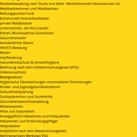
Wiederbewaldung nach Sturm und Käfer -Weiterführende Informationen für
Waldbeistzerinnen und Waldbesitzer-
Rettungspunkte Forst
Kommunale Holzverkaufsstelle
private Waldbesitzer
Unternehmen, die Holz kaufen
Eichen-/Buntlaubholz-Submission
Gesundheitsamt
Amtsärztlicher Dienst
HIV/STI-Beratung
Reisen
Impfberatung
Gesundheitsschutz & Umwelthygiene
Belehrung nach dem Infektionsschutzgesetz (IfSG)
Infektionsschutz
Badegewässer
Hygienische Überwachungen verschiedener Einrichtungen
Kinder- und Jugendgesundheitsdienst
Gesundheitsplanung
Suchtprävention und Suchthhilfe
Gesundheitsberichtserstattung
Wissenswertes
Hitze und Gesundheit
Anzeigepflicht Hebammen und Heilpraktiker
Hebammen und Entbindungspfleger
Heilpraktiker
Impfpflicht nach dem Masernschutzgesetz
Mehrsprachiges Merkblatt ESU