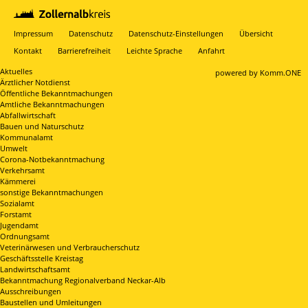
Impressum
Datenschutz
Datenschutz-Einstellungen
Übersicht
Kontakt
Barrierefreiheit
Leichte Sprache
Anfahrt
Aktuelles
p
owered by
Komm.ONE
Ärztlicher Notdienst
Öffentliche Bekanntmachungen
Amtliche Bekanntmachungen
Abfallwirtschaft
Bauen und Naturschutz
Kommunalamt
Umwelt
Corona-Notbekanntmachung
Verkehrsamt
Kämmerei
sonstige Bekanntmachungen
Sozialamt
Forstamt
Jugendamt
Ordnungsamt
Veterinärwesen und Verbraucherschutz
Geschäftsstelle Kreistag
Landwirtschaftsamt
Bekanntmachung Regionalverband Neckar-Alb
Ausschreibungen
Baustellen und Umleitungen