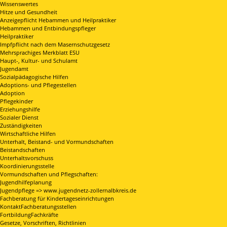
Wissenswertes
Hitze und Gesundheit
Anzeigepflicht Hebammen und Heilpraktiker
Hebammen und Entbindungspfleger
Heilpraktiker
Impfpflicht nach dem Masernschutzgesetz
Mehrsprachiges Merkblatt ESU
Haupt-, Kultur- und Schulamt
Jugendamt
Sozialpädagogische Hilfen
Adoptions- und Pflegestellen
Adoption
Pflegekinder
Erziehungshilfe
Sozialer Dienst
Zuständigkeiten
Wirtschaftliche Hilfen
Unterhalt, Beistand- und Vormundschaften
Beistandschaften
Unterhaltsvorschuss
Koordinierungsstelle
Vormundschaften und Pflegschaften:
Jugendhilfeplanung
Jugendpflege => www.jugendnetz-zollernalbkreis.de
Fachberatung für Kindertageseinrichtungen
KontaktFachberatungsstellen
FortbildungFachkräfte
Gesetze, Vorschriften, Richtlinien