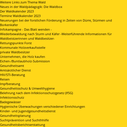
Weitere Links zum Thema Wald
Neues in der Waldpädagogik: Die Waldbox
Der Waldkalender 2023
Termine Waldkalender 2023
Neuerungen bei der forstlichen Förderung in Zeiten von Dürre, Stürmen und
Borkenkäfer
Infokampagne - Das Blatt wenden -
Wiederbewaldung nach Sturm und Käfer -Weiterführende Informationen für
Waldbeistzerinnen und Waldbesitzer-
Rettungspunkte Forst
Kommunale Holzverkaufsstelle
private Waldbesitzer
Unternehmen, die Holz kaufen
Eichen-/Buntlaubholz-Submission
Gesundheitsamt
Amtsärztlicher Dienst
HIV/STI-Beratung
Reisen
Impfberatung
Gesundheitsschutz & Umwelthygiene
Belehrung nach dem Infektionsschutzgesetz (IfSG)
Infektionsschutz
Badegewässer
Hygienische Überwachungen verschiedener Einrichtungen
Kinder- und Jugendgesundheitsdienst
Gesundheitsplanung
Suchtprävention und Suchthhilfe
Gesundheitsberichtserstattung