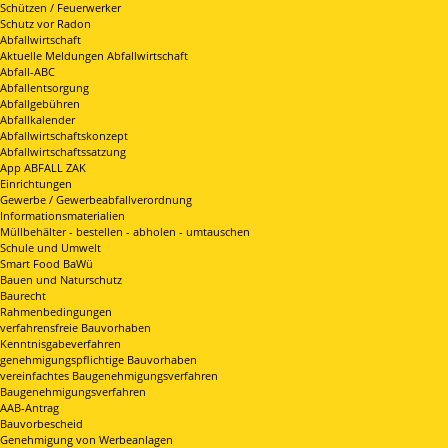
Schützen / Feuerwerker
Schutz vor Radon
Abfallwirtschaft
Aktuelle Meldungen Abfallwirtschaft
Abfall-ABC
Abfallentsorgung
Abfallgebühren
Abfallkalender
Abfallwirtschaftskonzept
Abfallwirtschaftssatzung
App ABFALL ZAK
Einrichtungen
Gewerbe / Gewerbeabfallverordnung
Informationsmaterialien
Müllbehälter - bestellen - abholen - umtauschen
Schule und Umwelt
Smart Food BaWü
Bauen und Naturschutz
Baurecht
Rahmenbedingungen
verfahrensfreie Bauvorhaben
Kenntnisgabeverfahren
genehmigungspflichtige Bauvorhaben
vereinfachtes Baugenehmigungsverfahren
Baugenehmigungsverfahren
AAB-Antrag
Bauvorbescheid
Genehmigung von Werbeanlagen