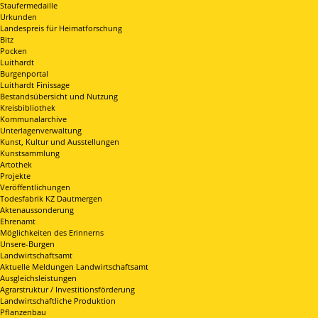
Staufermedaille
Urkunden
Landespreis für Heimatforschung
Bitz
Pocken
Luithardt
Burgenportal
Luithardt Finissage
Bestandsübersicht und Nutzung
Kreisbibliothek
Kommunalarchive
Unterlagenverwaltung
Kunst, Kultur und Ausstellungen
Kunstsammlung
Artothek
Projekte
Veröffentlichungen
Todesfabrik KZ Dautmergen
Aktenaussonderung
Ehrenamt
Möglichkeiten des Erinnerns
Unsere-Burgen
Landwirtschaftsamt
Aktuelle Meldungen Landwirtschaftsamt
Ausgleichsleistungen
Agrarstruktur / Investitionsförderung
Landwirtschaftliche Produktion
Pflanzenbau