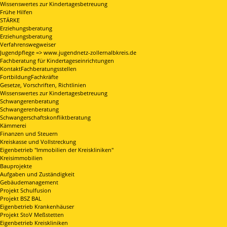
Wissenswertes zur Kindertagesbetreuung
Frühe Hilfen
STÄRKE
Erziehungsberatung
Erziehungsberatung
Verfahrenswegweiser
Jugendpflege => www.jugendnetz-zollernalbkreis.de
Fachberatung für Kindertageseinrichtungen
KontaktFachberatungsstellen
FortbildungFachkräfte
Gesetze, Vorschriften, Richtlinien
Wissenswertes zur Kindertagesbetreuung
Schwangerenberatung
Schwangerenberatung
Schwangerschaftskonfliktberatung
Kämmerei
Finanzen und Steuern
Kreiskasse und Vollstreckung
Eigenbetrieb "Immobilien der Kreiskliniken"
Kreisimmobilien
Bauprojekte
Aufgaben und Zuständigkeit
Gebäudemanagement
Projekt Schulfusion
Projekt BSZ BAL
Eigenbetrieb Krankenhäuser
Projekt StoV Meßstetten
Eigenbetrieb Kreiskliniken