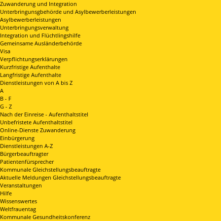
Zuwanderung und Integration
Unterbringunsgbehörde und Asylbewerberleistungen
Asylbewerberleistungen
Unterbringungsverwaltung
Integration und Flüchtlingshilfe
Gemeinsame Ausländerbehörde
Visa
Verpflichtungserklärungen
Kurzfristige Aufenthalte
Langfristige Aufenthalte
Dienstleistungen von A bis Z
A
B - F
G - Z
Nach der Einreise - Aufenthaltstitel
Unbefristete Aufenthaltstitel
Online-Dienste Zuwanderung
Einbürgerung
Dienstleistungen A-Z
Bürgerbeauftragter
Patientenfürsprecher
Kommunale Gleichstellungsbeauftragte
Aktuelle Meldungen Gleichstellungsbeauftragte
Veranstaltungen
Hilfe
Wissenswertes
Weltfrauentag
Kommunale Gesundheitskonferenz