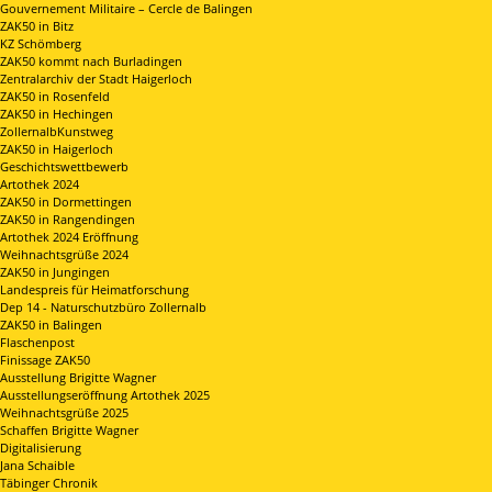
Gouvernement Militaire – Cercle de Balingen
ZAK50 in Bitz
KZ Schömberg
ZAK50 kommt nach Burladingen
Zentralarchiv der Stadt Haigerloch
ZAK50 in Rosenfeld
ZAK50 in Hechingen
ZollernalbKunstweg
ZAK50 in Haigerloch
Geschichtswettbewerb
Artothek 2024
ZAK50 in Dormettingen
ZAK50 in Rangendingen
Artothek 2024 Eröffnung
Weihnachtsgrüße 2024
ZAK50 in Jungingen
Landespreis für Heimatforschung
Dep 14 - Naturschutzbüro Zollernalb
ZAK50 in Balingen
Flaschenpost
Finissage ZAK50
Ausstellung Brigitte Wagner
Ausstellungseröffnung Artothek 2025
Weihnachtsgrüße 2025
Schaffen Brigitte Wagner
Digitalisierung
Jana Schaible
Täbinger Chronik