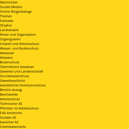
Nachrichten
Soziale Medien
Online Bürgerdialoge
Themen
Fairtrade
50 Jahre
Landratsamt
Ämter und Organisation
Organigramm
Umwelt und Arbeitsschutz
Wasser- und Bodenschutz
Abwasser
Altlasten
Bodenschutz
Oberirdische Gewässer
Gewerbe und Landwirtschaft
Grundwasserschutz
Gewerbeaufsicht
betrieblicher Immissionsschutz
BImSch-Antrag
Beschwerde
Arbeitsschutz
Technischer AS
Pflichten im Arbeitsschutz
FaSi benennen
Sozialer AS
baulicher AS
Chemikalienrecht