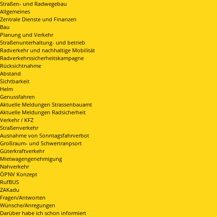
Straßen- und Radwegebau
Allgemeines
Zentrale Dienste und Finanzen
Bau
Planung und Verkehr
Straßenunterhaltung- und betrieb
Radverkehr und nachhaltige Mobilität
Radverkehrssicherheitskampagne
Rücksichtnahme
Abstand
Sichtbarkeit
Helm
Genussfahren
Aktuelle Meldungen Strassenbauamt
Aktuelle Meldungen Radsicherheit
Verkehr / KFZ
Straßenverkehr
Ausnahme von Sonntagsfahrverbot
Großraum- und Schwertranpsort
Güterkraftverkehr
Mietwagengenehmigung
Nahverkehr
ÖPNV Konzept
RufBUS
ZAKadu
Fragen/Antworten
Wünsche/Anregungen
Darüber habe ich schon informiert