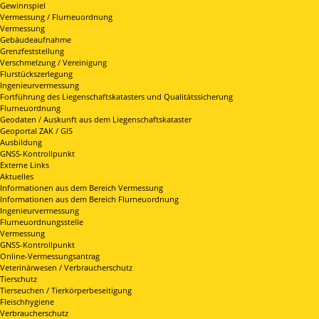
Gewinnspiel
Vermessung / Flurneuordnung
Vermessung
Gebäudeaufnahme
Grenzfeststellung
Verschmelzung / Vereinigung
Flurstückszerlegung
Ingenieurvermessung
Fortführung des Liegenschaftskatasters und Qualitätssicherung
Flurneuordnung
Geodaten / Auskunft aus dem Liegenschaftskataster
Geoportal ZAK / GIS
Ausbildung
GNSS-Kontrollpunkt
Externe Links
Aktuelles
Informationen aus dem Bereich Vermessung
Informationen aus dem Bereich Flurneuordnung
Ingenieurvermessung
Flurneuordnungsstelle
Vermessung
GNSS-Kontrollpunkt
Online-Vermessungsantrag
Veterinärwesen / Verbraucherschutz
Tierschutz
Tierseuchen / Tierkörperbeseitigung
Fleischhygiene
Verbraucherschutz