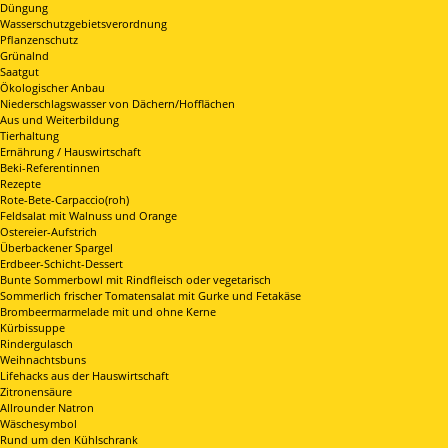
Düngung
Wasserschutzgebietsverordnung
Pflanzenschutz
Grünalnd
Saatgut
Ökologischer Anbau
Niederschlagswasser von Dächern/Hofflächen
Aus und Weiterbildung
Tierhaltung
Ernährung / Hauswirtschaft
Beki-Referentinnen
Rezepte
Rote-Bete-Carpaccio(roh)
Feldsalat mit Walnuss und Orange
Ostereier-Aufstrich
Überbackener Spargel
Erdbeer-Schicht-Dessert
Bunte Sommerbowl mit Rindfleisch oder vegetarisch
Sommerlich frischer Tomatensalat mit Gurke und Fetakäse
Brombeermarmelade mit und ohne Kerne
Kürbissuppe
Rindergulasch
Weihnachtsbuns
Lifehacks aus der Hauswirtschaft
Zitronensäure
Allrounder Natron
Wäschesymbol
Rund um den Kühlschrank