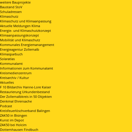
weitere Bauprojekte
Baustand StoV
Schuladressen
Klimaschutz
Klimaschutz und Klimaanpassung
Aktuelle Meldungen Klima
Energie- und Klimaschutzkonzept
Klimaanpassungskonzept
Mobilität und Klimaschutz
Kommunales Energiemanangement
Energieagentur Zollernalb
Klimasparbuch
Solaratlas
Kommunalamt
Informationen zum Kommunalamt
Kreismedienzentrum
Kreisarchiv / Kultur
Aktuelles
F 10 Bildarchiv Hanne-Lore Kaiser
Restaurierung Urkundenbestand
Der Zollernalbkreis in 50 Objekten
Denkmal Ehrensache
Podcast
Kreisfeuerlöschverband Balingen
ZAK50 in Bisingen
Kunst im Depot
ZAK50 bei Holcim
Dotternhausen Findbuch