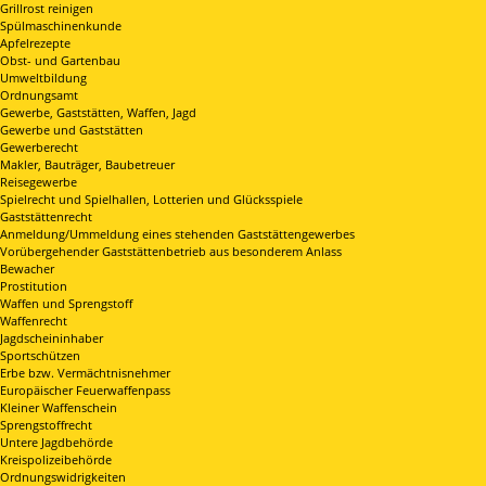
Grillrost reinigen
Spülmaschinenkunde
Apfelrezepte
Obst- und Gartenbau
Umweltbildung
Ordnungsamt
Gewerbe, Gaststätten, Waffen, Jagd
Gewerbe und Gaststätten
Gewerberecht
Makler, Bauträger, Baubetreuer
Reisegewerbe
Spielrecht und Spielhallen, Lotterien und Glücksspiele
Gaststättenrecht
Anmeldung/Ummeldung eines stehenden Gaststättengewerbes
Vorübergehender Gaststättenbetrieb aus besonderem Anlass
Bewacher
Prostitution
Waffen und Sprengstoff
Waffenrecht
Jagdscheininhaber
Sportschützen
Erbe bzw. Vermächtnisnehmer
Europäischer Feuerwaffenpass
Kleiner Waffenschein
Sprengstoffrecht
Untere Jagdbehörde
Kreispolizeibehörde
Ordnungswidrigkeiten