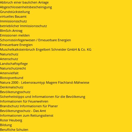
Abbruch einer baulichen Anlage
Abgeschlossenheitsbescheinigung
Grundstücksteilung
virtuelles Bauamt
Immissionsschutz
betrieblicher Immissionsschutz
BImSch-Antrag
Emissionen melden
Schornsteinfegerwesen / Erneuerbare Energien
Erneuerbare Energien
Muschelkalksteinbruch Engelbert Schneider GmbH & Co. KG
Naturschutz
Artenschutz
Landschaftspflege
Naturschutzrecht
Artenvielfalt
Biotopverbund
Natura 2000 - Lebensraumtyp Magere Flachland-Mähwiese
Denkmalschutz
Bevölkerungsschutz
Sicherheitstipps und Informationen für die Bevölkerung
Informationen für Feuerwehren
Brandschutz Informationen für Planer
Bevölkerungsschutz - Das Amt
Informationen zum Rettungsdienst
Roter Heuberg
Bildung
Berufliche Schulen