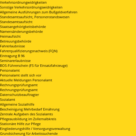
Verkehrsordnungwidrigkeiten
Sonstige Verkehrsordnungswidrigkeiten
Allgemeine Ausführungen zum Bußgeldverfahren
Standesamtsaufsicht, Personenstandswesen
Standesamtsaufsicht
Staatsangehörigkeitsbehörde
Namensänderungsbehörde
Heimaufsicht
Betreuungsbehörde
Fahrerlaubnisse
Fahrerqualifizierungsnachweis (FQN)
Eintragung B 96
Seminarerlaubnisse
BOS-Führerschein (FS für Einsatzfahrzeuge)
Personalamt
Personalamt stellt sich vor
Aktuelle Meldungen Personalamt
Rechnungsprüfungsamt
Rechnungsprüfungsamt
Datenschutzbeauftragter
Sozialamt
Allgemeine Sozialhilfe
Bescheinigung Mehrbedarf Ernährung
Zentrale Aufgaben des Sozialamts
Pflegeausbildung im Zollernalbkreis
Stationäre Hilfe zur Pflege
Eingliederungshilfe / Versorgungsverwaltung
Grundsicherung für Arbeitssuchende