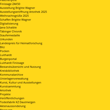
Finissage ZAK50
Ausstellung Brigitte Wagner
Ausstellungseröffnung Artothek 2025
Weihnachtsgrüße 2025
Schaffen Brigitte Wagner
Digitalisierung
Jana Schaible
Täbinger Chronik
Staufermedaille
Urkunden
Landespreis für Heimatforschung
Bitz
Pocken
Luithardt
Burgenportal
Luithardt Finissage
Bestandsübersicht und Nutzung
Kreisbibliothek
Kommunalarchive
Unterlagenverwaltung
Kunst, Kultur und Ausstellungen
Kunstsammlung
Artothek
Projekte
Veröffentlichungen
Todesfabrik KZ Dautmergen
Aktenaussonderung
Ehrenamt