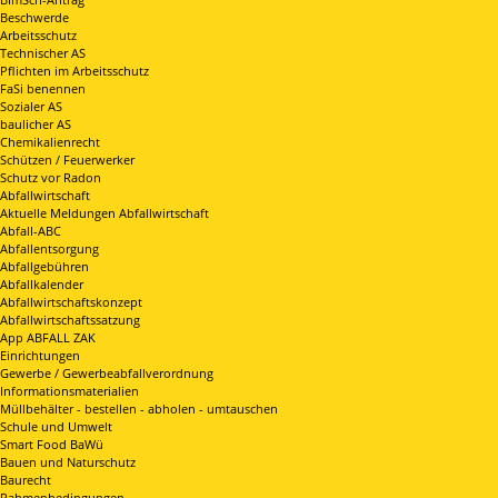
Beschwerde
Arbeitsschutz
Technischer AS
Pflichten im Arbeitsschutz
FaSi benennen
Sozialer AS
baulicher AS
Chemikalienrecht
Schützen / Feuerwerker
Schutz vor Radon
Abfallwirtschaft
Aktuelle Meldungen Abfallwirtschaft
Abfall-ABC
Abfallentsorgung
Abfallgebühren
Abfallkalender
Abfallwirtschaftskonzept
Abfallwirtschaftssatzung
App ABFALL ZAK
Einrichtungen
Gewerbe / Gewerbeabfallverordnung
Informationsmaterialien
Müllbehälter - bestellen - abholen - umtauschen
Schule und Umwelt
Smart Food BaWü
Bauen und Naturschutz
Baurecht
Rahmenbedingungen