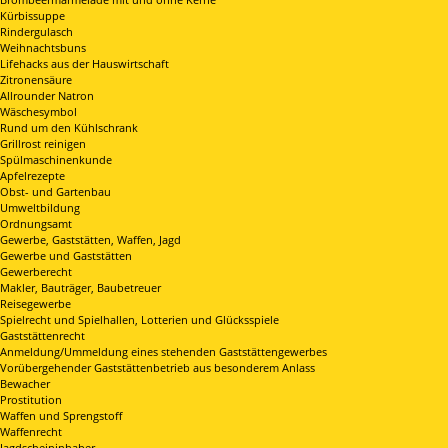
Kürbissuppe
Rindergulasch
Weihnachtsbuns
Lifehacks aus der Hauswirtschaft
Zitronensäure
Allrounder Natron
Wäschesymbol
Rund um den Kühlschrank
Grillrost reinigen
Spülmaschinenkunde
Apfelrezepte
Obst- und Gartenbau
Umweltbildung
Ordnungsamt
Gewerbe, Gaststätten, Waffen, Jagd
Gewerbe und Gaststätten
Gewerberecht
Makler, Bauträger, Baubetreuer
Reisegewerbe
Spielrecht und Spielhallen, Lotterien und Glücksspiele
Gaststättenrecht
Anmeldung/Ummeldung eines stehenden Gaststättengewerbes
Vorübergehender Gaststättenbetrieb aus besonderem Anlass
Bewacher
Prostitution
Waffen und Sprengstoff
Waffenrecht
Jagdscheininhaber