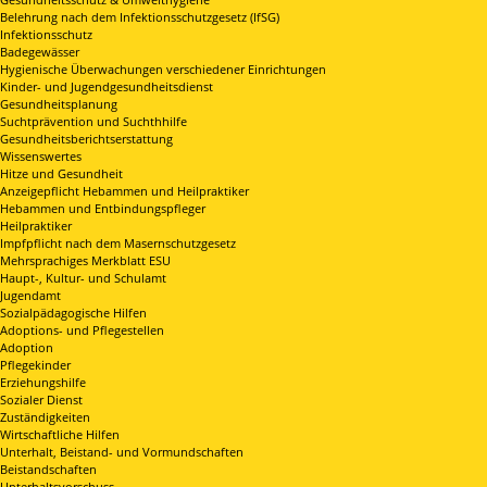
Belehrung nach dem Infektionsschutzgesetz (IfSG)
Infektionsschutz
Badegewässer
Hygienische Überwachungen verschiedener Einrichtungen
Kinder- und Jugendgesundheitsdienst
Gesundheitsplanung
Suchtprävention und Suchthhilfe
Gesundheitsberichtserstattung
Wissenswertes
Hitze und Gesundheit
Anzeigepflicht Hebammen und Heilpraktiker
Hebammen und Entbindungspfleger
Heilpraktiker
Impfpflicht nach dem Masernschutzgesetz
Mehrsprachiges Merkblatt ESU
Haupt-, Kultur- und Schulamt
Jugendamt
Sozialpädagogische Hilfen
Adoptions- und Pflegestellen
Adoption
Pflegekinder
Erziehungshilfe
Sozialer Dienst
Zuständigkeiten
Wirtschaftliche Hilfen
Unterhalt, Beistand- und Vormundschaften
Beistandschaften
Unterhaltsvorschuss