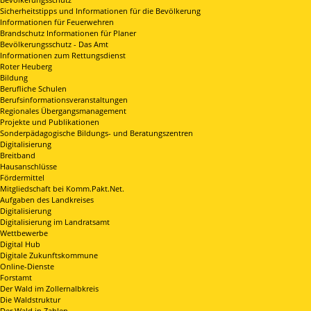
Sicherheitstipps und Informationen für die Bevölkerung
Informationen für Feuerwehren
Brandschutz Informationen für Planer
Bevölkerungsschutz - Das Amt
Informationen zum Rettungsdienst
Roter Heuberg
Bildung
Berufliche Schulen
Berufsinformationsveranstaltungen
Regionales Übergangsmanagement
Projekte und Publikationen
Sonderpädagogische Bildungs- und Beratungszentren
Digitalisierung
Breitband
Hausanschlüsse
Fördermittel
Mitgliedschaft bei Komm.Pakt.Net.
Aufgaben des Landkreises
Digitalisierung
Digitalisierung im Landratsamt
Wettbewerbe
Digital Hub
Digitale Zukunftskommune
Online-Dienste
Forstamt
Der Wald im Zollernalbkreis
Die Waldstruktur
Der Wald in Zahlen