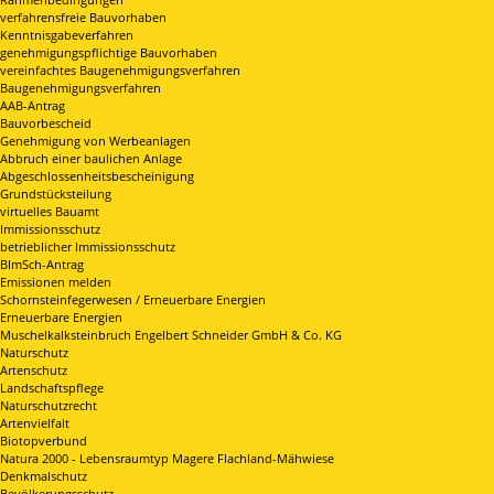
verfahrensfreie Bauvorhaben
Kenntnisgabeverfahren
genehmigungspflichtige Bauvorhaben
vereinfachtes Baugenehmigungsverfahren
Baugenehmigungsverfahren
AAB-Antrag
Bauvorbescheid
Genehmigung von Werbeanlagen
Abbruch einer baulichen Anlage
Abgeschlossenheitsbescheinigung
Grundstücksteilung
virtuelles Bauamt
Immissionsschutz
betrieblicher Immissionsschutz
BImSch-Antrag
Emissionen melden
Schornsteinfegerwesen / Erneuerbare Energien
Erneuerbare Energien
Muschelkalksteinbruch Engelbert Schneider GmbH & Co. KG
Naturschutz
Artenschutz
Landschaftspflege
Naturschutzrecht
Artenvielfalt
Biotopverbund
Natura 2000 - Lebensraumtyp Magere Flachland-Mähwiese
Denkmalschutz
Bevölkerungsschutz