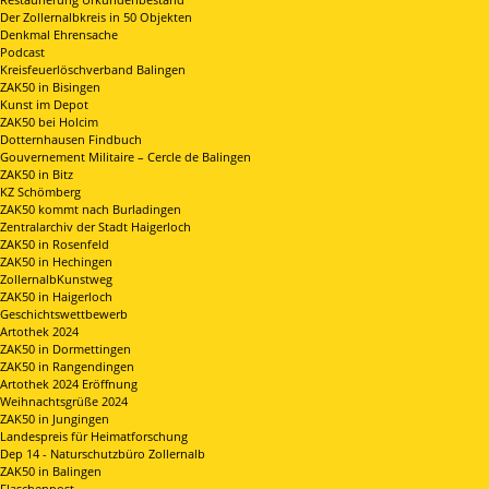
Der Zollernalbkreis in 50 Objekten
Denkmal Ehrensache
Podcast
Kreisfeuerlöschverband Balingen
ZAK50 in Bisingen
Kunst im Depot
ZAK50 bei Holcim
Dotternhausen Findbuch
Gouvernement Militaire – Cercle de Balingen
ZAK50 in Bitz
KZ Schömberg
ZAK50 kommt nach Burladingen
Zentralarchiv der Stadt Haigerloch
ZAK50 in Rosenfeld
ZAK50 in Hechingen
ZollernalbKunstweg
ZAK50 in Haigerloch
Geschichtswettbewerb
Artothek 2024
ZAK50 in Dormettingen
ZAK50 in Rangendingen
Artothek 2024 Eröffnung
Weihnachtsgrüße 2024
ZAK50 in Jungingen
Landespreis für Heimatforschung
Dep 14 - Naturschutzbüro Zollernalb
ZAK50 in Balingen
Flaschenpost