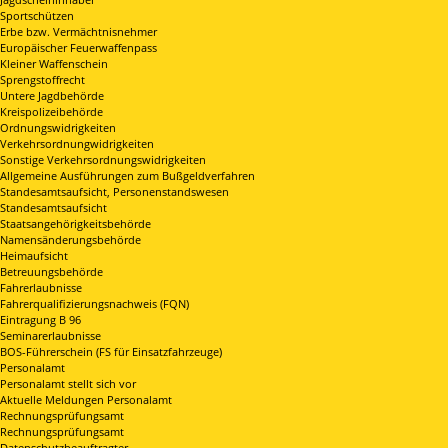
Sportschützen
Erbe bzw. Vermächtnisnehmer
Europäischer Feuerwaffenpass
Kleiner Waffenschein
Sprengstoffrecht
Untere Jagdbehörde
Kreispolizeibehörde
Ordnungswidrigkeiten
Verkehrsordnungwidrigkeiten
Sonstige Verkehrsordnungswidrigkeiten
Allgemeine Ausführungen zum Bußgeldverfahren
Standesamtsaufsicht, Personenstandswesen
Standesamtsaufsicht
Staatsangehörigkeitsbehörde
Namensänderungsbehörde
Heimaufsicht
Betreuungsbehörde
Fahrerlaubnisse
Fahrerqualifizierungsnachweis (FQN)
Eintragung B 96
Seminarerlaubnisse
BOS-Führerschein (FS für Einsatzfahrzeuge)
Personalamt
Personalamt stellt sich vor
Aktuelle Meldungen Personalamt
Rechnungsprüfungsamt
Rechnungsprüfungsamt
Datenschutzbeauftragter