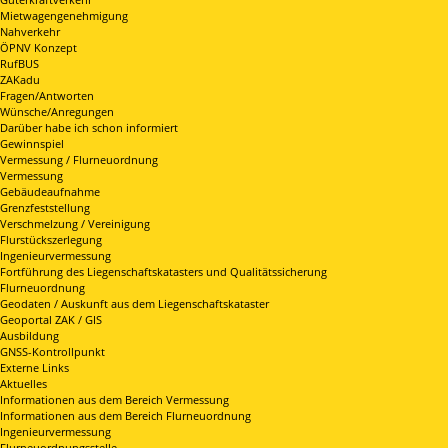
Mietwagengenehmigung
Nahverkehr
ÖPNV Konzept
RufBUS
ZAKadu
Fragen/Antworten
Wünsche/Anregungen
Darüber habe ich schon informiert
Gewinnspiel
Vermessung / Flurneuordnung
Vermessung
Gebäudeaufnahme
Grenzfeststellung
Verschmelzung / Vereinigung
Flurstückszerlegung
Ingenieurvermessung
Fortführung des Liegenschaftskatasters und Qualitätssicherung
Flurneuordnung
Geodaten / Auskunft aus dem Liegenschaftskataster
Geoportal ZAK / GIS
Ausbildung
GNSS-Kontrollpunkt
Externe Links
Aktuelles
Informationen aus dem Bereich Vermessung
Informationen aus dem Bereich Flurneuordnung
Ingenieurvermessung
Flurneuordnungsstelle