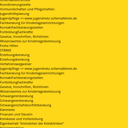
Koordinierungsstelle
Vormundschaften und Pflegschaften:
Jugendhilfeplanung
Jugendpflege => www.jugendnetz-zollernalbkreis.de
Fachberatung für Kindertageseinrichtungen
KontaktFachberatungsstellen
FortbildungFachkräfte
Gesetze, Vorschriften, Richtlinien
Wissenswertes zur Kindertagesbetreuung
Frühe Hilfen
STÄRKE
Erziehungsberatung
Erziehungsberatung
Verfahrenswegweiser
Jugendpflege => www.jugendnetz-zollernalbkreis.de
Fachberatung für Kindertageseinrichtungen
KontaktFachberatungsstellen
FortbildungFachkräfte
Gesetze, Vorschriften, Richtlinien
Wissenswertes zur Kindertagesbetreuung
Schwangerenberatung
Schwangerenberatung
Schwangerschaftskonfliktberatung
Kämmerei
Finanzen und Steuern
Kreiskasse und Vollstreckung
Eigenbetrieb "Immobilien der Kreiskliniken"
Kreisimmobilien