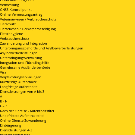
Vermessung
GNSS-Kontrollpunkt
Online-Vermessungsantrag
Veterinärwesen / Verbraucherschutz
Tierschutz
Tierseuchen / Tierkörperbeseitigung
Fleischhygiene
Verbraucherschutz
Zuwanderung und Integration
Unterbringunsgbehörde und Asylbewerberleistungen
Asylbewerberleistungen
Unterbringungsverwaltung
Integration und Flüchtlingshilfe
Gemeinsame Ausländerbehörde
Visa
Verpflichtungserklärungen
Kurzfristige Aufenthalte
Langfristige Aufenthalte
Dienstleistungen von A bis Z
A
B - F
G - Z
Nach der Einreise - Aufenthaltstitel
Unbefristete Aufenthaltstitel
Online-Dienste Zuwanderung
Einbürgerung
Dienstleistungen A-Z
Bürgerbeauftragter