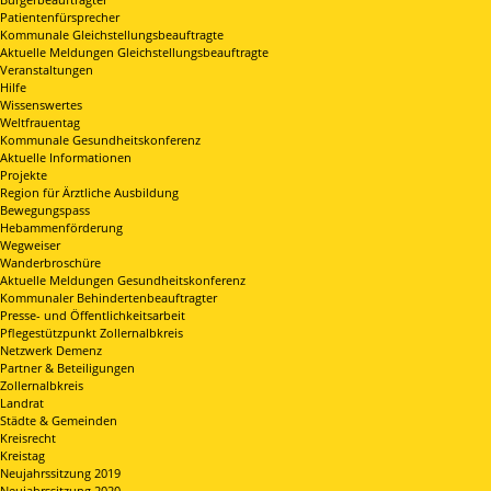
Patientenfürsprecher
Kommunale Gleichstellungsbeauftragte
Aktuelle Meldungen Gleichstellungsbeauftragte
Veranstaltungen
Hilfe
Wissenswertes
Weltfrauentag
Kommunale Gesundheitskonferenz
Aktuelle Informationen
Projekte
Region für Ärztliche Ausbildung
Bewegungspass
Hebammenförderung
Wegweiser
Wanderbroschüre
Aktuelle Meldungen Gesundheitskonferenz
Kommunaler Behindertenbeauftragter
Presse- und Öffentlichkeitsarbeit
Pflegestützpunkt Zollernalbkreis
Netzwerk Demenz
Partner & Beteiligungen
Zollernalbkreis
Landrat
Städte & Gemeinden
Kreisrecht
Kreistag
Neujahrssitzung 2019
Neujahrssitzung 2020