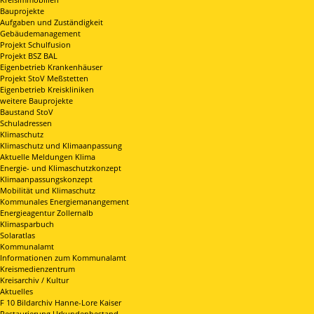
Bauprojekte
Aufgaben und Zuständigkeit
Gebäudemanagement
Projekt Schulfusion
Projekt BSZ BAL
Eigenbetrieb Krankenhäuser
Projekt StoV Meßstetten
Eigenbetrieb Kreiskliniken
weitere Bauprojekte
Baustand StoV
Schuladressen
Klimaschutz
Klimaschutz und Klimaanpassung
Aktuelle Meldungen Klima
Energie- und Klimaschutzkonzept
Klimaanpassungskonzept
Mobilität und Klimaschutz
Kommunales Energiemanangement
Energieagentur Zollernalb
Klimasparbuch
Solaratlas
Kommunalamt
Informationen zum Kommunalamt
Kreismedienzentrum
Kreisarchiv / Kultur
Aktuelles
F 10 Bildarchiv Hanne-Lore Kaiser
Restaurierung Urkundenbestand