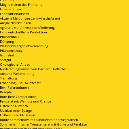
Möglichkeiten des Erinnerns
Unsere-Burgen
Landwirtschaftsamt
Aktuelle Meldungen Landwirtschaftsamt
Ausgleichsleistungen
Agrarstruktur / Investitionsförderung
Landwirtschaftliche Produktion
Pflanzenbau
Düngung
Wasserschutzgebietsverordnung
Pflanzenschutz
Grünalnd
Saatgut
Ökologischer Anbau
Niederschlagswasser von Dächern/Hofflächen
Aus und Weiterbildung
Tierhaltung
Ernährung / Hauswirtschaft
Beki-Referentinnen
Rezepte
Rote-Bete-Carpaccio(roh)
Feldsalat mit Walnuss und Orange
Ostereier-Aufstrich
Überbackener Spargel
Erdbeer-Schicht-Dessert
Bunte Sommerbowl mit Rindfleisch oder vegetarisch
Sommerlich frischer Tomatensalat mit Gurke und Fetakäse
Brombeermarmelade mit und ohne Kerne