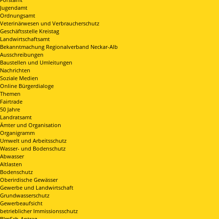
Jugendamt
Ordnungsamt
Veterinärwesen und Verbraucherschutz
Geschäftsstelle Kreistag
Landwirtschaftsamt
Bekanntmachung Regionalverband Neckar-Alb
Ausschreibungen
Baustellen und Umleitungen
Nachrichten
Soziale Medien
Online Bürgerdialoge
Themen
Fairtrade
50 Jahre
Landratsamt
Ämter und Organisation
Organigramm
Umwelt und Arbeitsschutz
Wasser- und Bodenschutz
Abwasser
Altlasten
Bodenschutz
Oberirdische Gewässer
Gewerbe und Landwirtschaft
Grundwasserschutz
Gewerbeaufsicht
betrieblicher Immissionsschutz
BImSch-Antrag