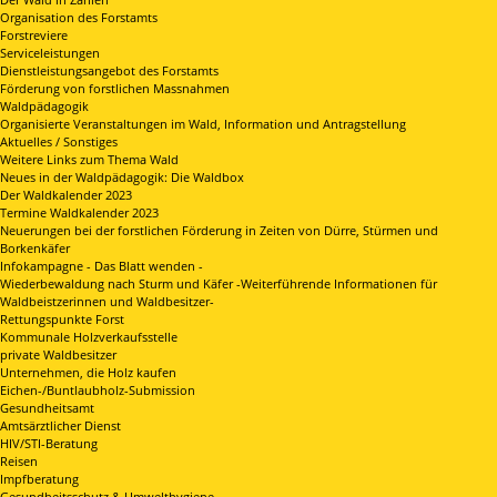
Organisation des Forstamts
Forstreviere
Serviceleistungen
Dienstleistungsangebot des Forstamts
Förderung von forstlichen Massnahmen
Waldpädagogik
Organisierte Veranstaltungen im Wald, Information und Antragstellung
Aktuelles / Sonstiges
Weitere Links zum Thema Wald
Neues in der Waldpädagogik: Die Waldbox
Der Waldkalender 2023
Termine Waldkalender 2023
Neuerungen bei der forstlichen Förderung in Zeiten von Dürre, Stürmen und
Borkenkäfer
Infokampagne - Das Blatt wenden -
Wiederbewaldung nach Sturm und Käfer -Weiterführende Informationen für
Waldbeistzerinnen und Waldbesitzer-
Rettungspunkte Forst
Kommunale Holzverkaufsstelle
private Waldbesitzer
Unternehmen, die Holz kaufen
Eichen-/Buntlaubholz-Submission
Gesundheitsamt
Amtsärztlicher Dienst
HIV/STI-Beratung
Reisen
Impfberatung
Gesundheitsschutz & Umwelthygiene