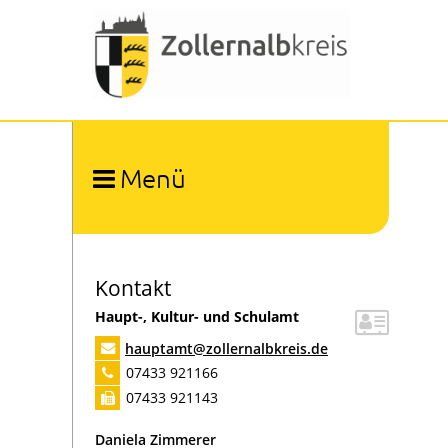
Menü
Ämter und Organisation
Organigramm
Umwelt und Arbeitsschutz
Abfallwirtschaft
Kontakt
Bauen und Naturschutz
Haupt-, Kultur- und Schulamt
Bevölkerungsschutz
hauptamt@zollernalbkreis.de
Bildung
07433 921166
Berufliche Schulen
07433 921143
Berufsinformationsveranstaltungen
Daniela
Regionales Übergangsmanagement
Zimmerer