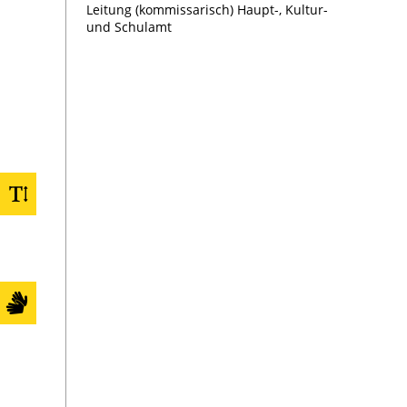
Leitung (kommissarisch) Haupt-, Kultur-
Projekte und Publikationen
und Schulamt
Sonderpädagogische Bildungs- und
Beratungszentren
Digitalisierung
Forstamt
Gesundheitsamt
Haupt-, Kultur- und Schulamt
Jugendamt
Kämmerei
Kreisimmobilien
Kommunalamt
Kreismedienzentrum
Kreisarchiv / Kultur
Landwirtschaftsamt
Ordnungsamt
Personalamt
Rechnungsprüfungsamt