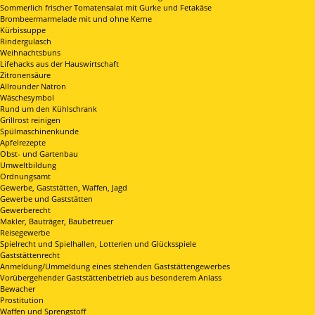
Sommerlich frischer Tomatensalat mit Gurke und Fetakäse
Brombeermarmelade mit und ohne Kerne
Kürbissuppe
Rindergulasch
Weihnachtsbuns
Lifehacks aus der Hauswirtschaft
Zitronensäure
Allrounder Natron
Wäschesymbol
Rund um den Kühlschrank
Grillrost reinigen
Spülmaschinenkunde
Apfelrezepte
Obst- und Gartenbau
Umweltbildung
Ordnungsamt
Gewerbe, Gaststätten, Waffen, Jagd
Gewerbe und Gaststätten
Gewerberecht
Makler, Bauträger, Baubetreuer
Reisegewerbe
Spielrecht und Spielhallen, Lotterien und Glücksspiele
Gaststättenrecht
Anmeldung/Ummeldung eines stehenden Gaststättengewerbes
Vorübergehender Gaststättenbetrieb aus besonderem Anlass
Bewacher
Prostitution
Waffen und Sprengstoff