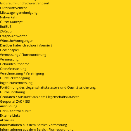
Großraum- und Schwertranpsort
Güterkraftverkehr
Mietwagengenehmigung
Nahverkehr
ÖPNV Konzept
RufBUS
ZAKadu
Fragen/Antworten
Wünsche/Anregungen
Darüber habe ich schon informiert
Gewinnspiel
Vermessung / Flurneuordnung
Vermessung
Gebäudeaufnahme
Grenzfeststellung
Verschmelzung / Vereinigung
Flurstückszerlegung
Ingenieurvermessung
Fortführung des Liegenschaftskatasters und Qualitätssicherung
Flurneuordnung
Geodaten / Auskunft aus dem Liegenschaftskataster
Geoportal ZAK / GIS
Ausbildung
GNSS-Kontrollpunkt
Externe Links
Aktuelles
Informationen aus dem Bereich Vermessung
Informationen aus dem Bereich Flurneuordnung