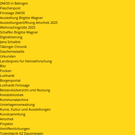
ZAK50 in Balingen
Flaschenpost
Finissage ZAK50
Ausstellung Brigitte Wagner
Ausstellungseröffnung Artothek 2025
Weihnachtsgrüße 2025
Schaffen Brigitte Wagner
Digitalisierung
Jana Schaible
Täbinger Chronik
Staufermedaille
Urkunden
Landespreis für Heimatforschung
Bitz
Pocken
Luithardt
Burgenportal
Luithardt Finissage
Bestandsübersicht und Nutzung
Kreisbibliothek
Kommunalarchive
Unterlagenverwaltung
Kunst, Kultur und Ausstellungen
Kunstsammlung
Artothek
Projekte
Veröffentlichungen
Todesfabrik KZ Dautmergen