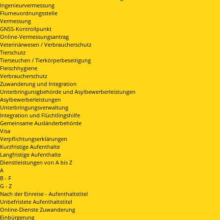
Ingenieurvermessung
Flurneuordnungsstelle
Vermessung
GNSS-Kontrollpunkt
Online-Vermessungsantrag
Veterinärwesen / Verbraucherschutz
Tierschutz
Tierseuchen / Tierkörperbeseitigung
Fleischhygiene
Verbraucherschutz
Zuwanderung und Integration
Unterbringunsgbehörde und Asylbewerberleistungen
Asylbewerberleistungen
Unterbringungsverwaltung
Integration und Flüchtlingshilfe
Gemeinsame Ausländerbehörde
Visa
Verpflichtungserklärungen
Kurzfristige Aufenthalte
Langfristige Aufenthalte
Dienstleistungen von A bis Z
A
B - F
G - Z
Nach der Einreise - Aufenthaltstitel
Unbefristete Aufenthaltstitel
Online-Dienste Zuwanderung
Einbürgerung