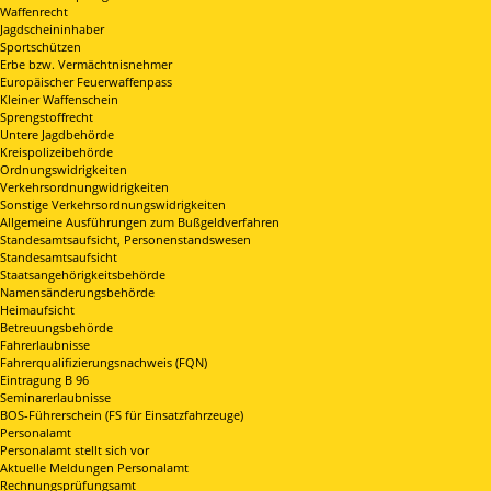
Waffenrecht
Jagdscheininhaber
Sportschützen
Erbe bzw. Vermächtnisnehmer
Europäischer Feuerwaffenpass
Kleiner Waffenschein
Sprengstoffrecht
Untere Jagdbehörde
Kreispolizeibehörde
Ordnungswidrigkeiten
Verkehrsordnungwidrigkeiten
Sonstige Verkehrsordnungswidrigkeiten
Allgemeine Ausführungen zum Bußgeldverfahren
Standesamtsaufsicht, Personenstandswesen
Standesamtsaufsicht
Staatsangehörigkeitsbehörde
Namensänderungsbehörde
Heimaufsicht
Betreuungsbehörde
Fahrerlaubnisse
Fahrerqualifizierungsnachweis (FQN)
Eintragung B 96
Seminarerlaubnisse
BOS-Führerschein (FS für Einsatzfahrzeuge)
Personalamt
Personalamt stellt sich vor
Aktuelle Meldungen Personalamt
Rechnungsprüfungsamt