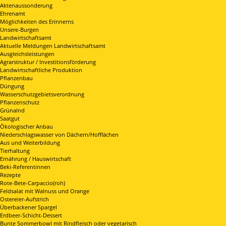
Aktenaussonderung
Ehrenamt
Möglichkeiten des Erinnerns
Unsere-Burgen
Landwirtschaftsamt
Aktuelle Meldungen Landwirtschaftsamt
Ausgleichsleistungen
Agrarstruktur / Investitionsförderung
Landwirtschaftliche Produktion
Pflanzenbau
Düngung
Wasserschutzgebietsverordnung
Pflanzenschutz
Grünalnd
Saatgut
Ökologischer Anbau
Niederschlagswasser von Dächern/Hofflächen
Aus und Weiterbildung
Tierhaltung
Ernährung / Hauswirtschaft
Beki-Referentinnen
Rezepte
Rote-Bete-Carpaccio(roh)
Feldsalat mit Walnuss und Orange
Ostereier-Aufstrich
Überbackener Spargel
Erdbeer-Schicht-Dessert
Bunte Sommerbowl mit Rindfleisch oder vegetarisch