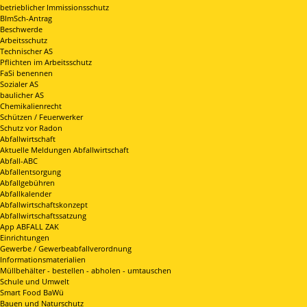
betrieblicher Immissionsschutz
BImSch-Antrag
Beschwerde
Arbeitsschutz
Technischer AS
Pflichten im Arbeitsschutz
FaSi benennen
Sozialer AS
baulicher AS
Chemikalienrecht
Schützen / Feuerwerker
Schutz vor Radon
Abfallwirtschaft
Aktuelle Meldungen Abfallwirtschaft
Abfall-ABC
Abfallentsorgung
Abfallgebühren
Abfallkalender
Abfallwirtschaftskonzept
Abfallwirtschaftssatzung
App ABFALL ZAK
Einrichtungen
Gewerbe / Gewerbeabfallverordnung
Informationsmaterialien
Müllbehälter - bestellen - abholen - umtauschen
Schule und Umwelt
Smart Food BaWü
Bauen und Naturschutz