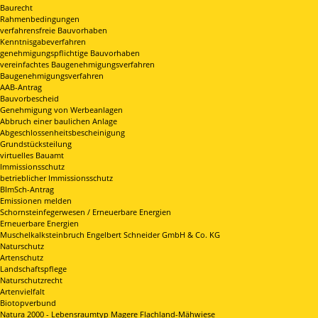
Baurecht
Rahmenbedingungen
verfahrensfreie Bauvorhaben
Kenntnisgabeverfahren
genehmigungspflichtige Bauvorhaben
vereinfachtes Baugenehmigungsverfahren
Baugenehmigungsverfahren
AAB-Antrag
Bauvorbescheid
Genehmigung von Werbeanlagen
Abbruch einer baulichen Anlage
Abgeschlossenheitsbescheinigung
Grundstücksteilung
virtuelles Bauamt
Immissionsschutz
betrieblicher Immissionsschutz
BImSch-Antrag
Emissionen melden
Schornsteinfegerwesen / Erneuerbare Energien
Erneuerbare Energien
Muschelkalksteinbruch Engelbert Schneider GmbH & Co. KG
Naturschutz
Artenschutz
Landschaftspflege
Naturschutzrecht
Artenvielfalt
Biotopverbund
Natura 2000 - Lebensraumtyp Magere Flachland-Mähwiese