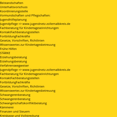
Beistandschaften
Unterhaltsvorschuss
Koordinierungsstelle
Vormundschaften und Pflegschaften:
Jugendhilfeplanung
Jugendpflege => www.jugendnetz-zollernalbkreis.de
Fachberatung für Kindertageseinrichtungen
KontaktFachberatungsstellen
FortbildungFachkräfte
Gesetze, Vorschriften, Richtlinien
Wissenswertes zur Kindertagesbetreuung
Frühe Hilfen
STÄRKE
Erziehungsberatung
Erziehungsberatung
Verfahrenswegweiser
Jugendpflege => www.jugendnetz-zollernalbkreis.de
Fachberatung für Kindertageseinrichtungen
KontaktFachberatungsstellen
FortbildungFachkräfte
Gesetze, Vorschriften, Richtlinien
Wissenswertes zur Kindertagesbetreuung
Schwangerenberatung
Schwangerenberatung
Schwangerschaftskonfliktberatung
Kämmerei
Finanzen und Steuern
Kreiskasse und Vollstreckung