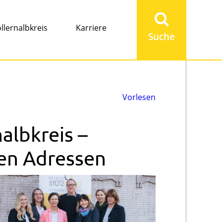
Suchbegriff
eingeben
llernalbkreis
Karriere
Vorlesen
albkreis –
en Adressen