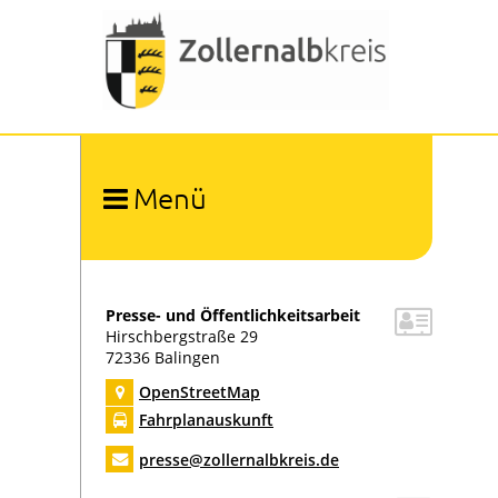
Menü
Ärztlicher Notdienst
Öffentliche Bekanntmachungen
Ausschreibungen
Presse- und Öffentlichkeitsarbeit
Hirschbergstraße 29
Baustellen und Umleitungen
72336
Balingen
Nachrichten
OpenStreetMap
Soziale Medien
Fahrplanauskunft
Online Bürgerdialoge
presse@zollernalbkreis.de