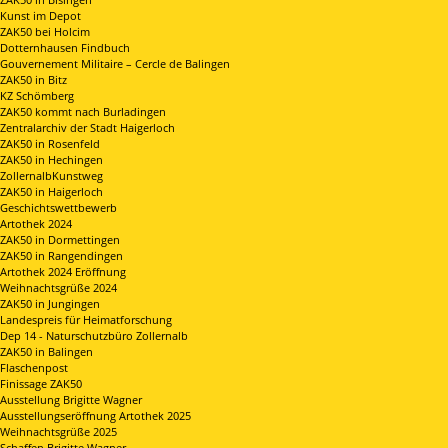
Kunst im Depot
ZAK50 bei Holcim
Dotternhausen Findbuch
Gouvernement Militaire – Cercle de Balingen
ZAK50 in Bitz
KZ Schömberg
ZAK50 kommt nach Burladingen
Zentralarchiv der Stadt Haigerloch
ZAK50 in Rosenfeld
ZAK50 in Hechingen
ZollernalbKunstweg
ZAK50 in Haigerloch
Geschichtswettbewerb
Artothek 2024
ZAK50 in Dormettingen
ZAK50 in Rangendingen
Artothek 2024 Eröffnung
Weihnachtsgrüße 2024
ZAK50 in Jungingen
Landespreis für Heimatforschung
Dep 14 - Naturschutzbüro Zollernalb
ZAK50 in Balingen
Flaschenpost
Finissage ZAK50
Ausstellung Brigitte Wagner
Ausstellungseröffnung Artothek 2025
Weihnachtsgrüße 2025
Schaffen Brigitte Wagner