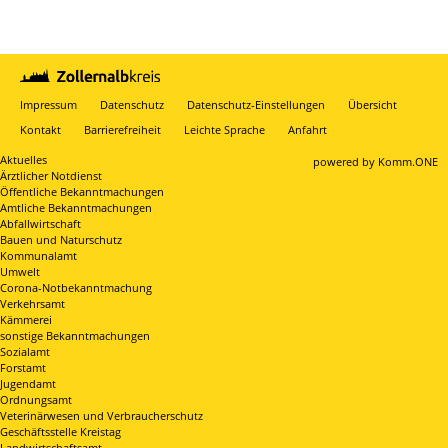
Impressum
Datenschutz
Datenschutz-Einstellungen
Übersicht
Kontakt
Barrierefreiheit
Leichte Sprache
Anfahrt
Aktuelles
p
owered by
Komm.ONE
Ärztlicher Notdienst
Öffentliche Bekanntmachungen
Amtliche Bekanntmachungen
Abfallwirtschaft
Bauen und Naturschutz
Kommunalamt
Umwelt
Corona-Notbekanntmachung
Verkehrsamt
Kämmerei
sonstige Bekanntmachungen
Sozialamt
Forstamt
Jugendamt
Ordnungsamt
Veterinärwesen und Verbraucherschutz
Geschäftsstelle Kreistag
Landwirtschaftsamt