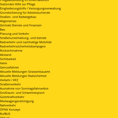
Stationäre Hilfe zur Pflege
Eingliederungshilfe / Versorgungsverwaltung
Grundsicherung für Arbeitssuchende
Straßen- und Radwegebau
Allgemeines
Zentrale Dienste und Finanzen
Bau
Planung und Verkehr
Straßenunterhaltung- und betrieb
Radverkehr und nachhaltige Mobilität
Radverkehrssicherheitskampagne
Rücksichtnahme
Abstand
Sichtbarkeit
Helm
Genussfahren
Aktuelle Meldungen Strassenbauamt
Aktuelle Meldungen Radsicherheit
Verkehr / KFZ
Straßenverkehr
Ausnahme von Sonntagsfahrverbot
Großraum- und Schwertranpsort
Güterkraftverkehr
Mietwagengenehmigung
Nahverkehr
ÖPNV Konzept
RufBUS
ZAKadu