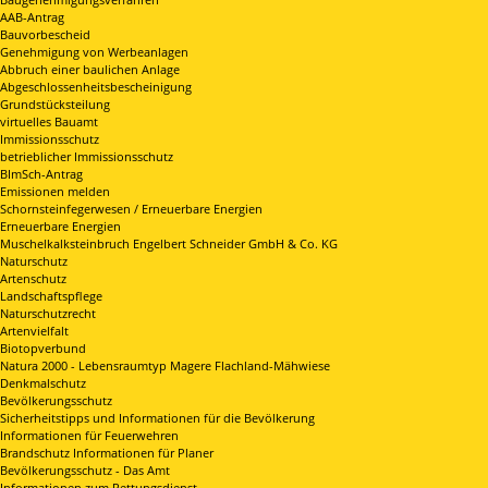
AAB-Antrag
Bauvorbescheid
Genehmigung von Werbeanlagen
Abbruch einer baulichen Anlage
Abgeschlossenheitsbescheinigung
Grundstücksteilung
virtuelles Bauamt
Immissionsschutz
betrieblicher Immissionsschutz
BImSch-Antrag
Emissionen melden
Schornsteinfegerwesen / Erneuerbare Energien
Erneuerbare Energien
Muschelkalksteinbruch Engelbert Schneider GmbH & Co. KG
Naturschutz
Artenschutz
Landschaftspflege
Naturschutzrecht
Artenvielfalt
Biotopverbund
Natura 2000 - Lebensraumtyp Magere Flachland-Mähwiese
Denkmalschutz
Bevölkerungsschutz
Sicherheitstipps und Informationen für die Bevölkerung
Informationen für Feuerwehren
Brandschutz Informationen für Planer
Bevölkerungsschutz - Das Amt
Informationen zum Rettungsdienst