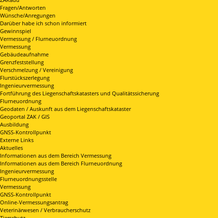
Fragen/Antworten
Wünsche/Anregungen
Darüber habe ich schon informiert
Gewinnspiel
Vermessung / Flurneuordnung
Vermessung
Gebäudeaufnahme
Grenzfeststellung
Verschmelzung / Vereinigung
Flurstückszerlegung
Ingenieurvermessung
Fortführung des Liegenschaftskatasters und Qualitätssicherung
Flurneuordnung
Geodaten / Auskunft aus dem Liegenschaftskataster
Geoportal ZAK / GIS
Ausbildung
GNSS-Kontrollpunkt
Externe Links
Aktuelles
Informationen aus dem Bereich Vermessung
Informationen aus dem Bereich Flurneuordnung
Ingenieurvermessung
Flurneuordnungsstelle
Vermessung
GNSS-Kontrollpunkt
Online-Vermessungsantrag
Veterinärwesen / Verbraucherschutz
Tierschutz