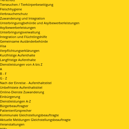
Tierseuchen / Tierkörperbeseitigung
Fleischhygiene
Verbraucherschutz
Zuwanderung und Integration
Unterbringunsgbehörde und Asylbewerberleistungen
Asylbewerberleistungen
Unterbringungsverwaltung
Integration und Flüchtlingshilfe
Gemeinsame Ausländerbehörde
Visa
Verpflichtungserklärungen
Kurzfristige Aufenthalte
Langfristige Aufenthalte
Dienstleistungen von A bis Z
A
B - F
G - Z
Nach der Einreise - Aufenthaltstitel
Unbefristete Aufenthaltstitel
Online-Dienste Zuwanderung
Einbürgerung
Dienstleistungen A-Z
Bürgerbeauftragter
Patientenfürsprecher
Kommunale Gleichstellungsbeauftragte
Aktuelle Meldungen Gleichstellungsbeauftragte
Veranstaltungen
Hilfe