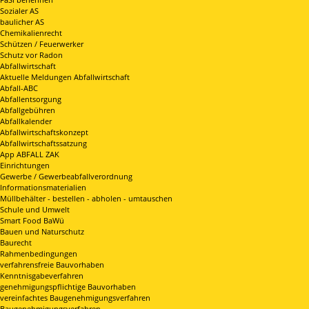
Sozialer AS
baulicher AS
Chemikalienrecht
Schützen / Feuerwerker
Schutz vor Radon
Abfallwirtschaft
Aktuelle Meldungen Abfallwirtschaft
Abfall-ABC
Abfallentsorgung
Abfallgebühren
Abfallkalender
Abfallwirtschaftskonzept
Abfallwirtschaftssatzung
App ABFALL ZAK
Einrichtungen
Gewerbe / Gewerbeabfallverordnung
Informationsmaterialien
Müllbehälter - bestellen - abholen - umtauschen
Schule und Umwelt
Smart Food BaWü
Bauen und Naturschutz
Baurecht
Rahmenbedingungen
verfahrensfreie Bauvorhaben
Kenntnisgabeverfahren
genehmigungspflichtige Bauvorhaben
vereinfachtes Baugenehmigungsverfahren
Baugenehmigungsverfahren