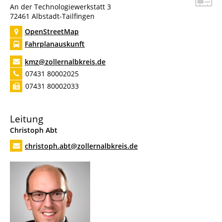
An der Technologiewerkstatt 3
72461
Albstadt-Tailfingen
OpenStreetMap
Fahrplanauskunft
kmz@zollernalbkreis.de
07431 80002025
07431 80002033
Leitung
Christoph
Abt
christoph.abt@zollernalbkreis.de