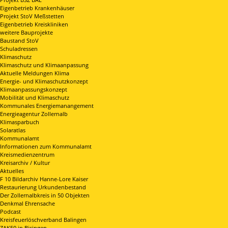
Eigenbetrieb Krankenhäuser
Projekt StoV Meßstetten
Eigenbetrieb Kreiskliniken
weitere Bauprojekte
Baustand StoV
Schuladressen
Klimaschutz
Klimaschutz und Klimaanpassung
Aktuelle Meldungen Klima
Energie- und Klimaschutzkonzept
Klimaanpassungskonzept
Mobilität und Klimaschutz
Kommunales Energiemanangement
Energieagentur Zollernalb
Klimasparbuch
Solaratlas
Kommunalamt
Informationen zum Kommunalamt
Kreismedienzentrum
Kreisarchiv / Kultur
Aktuelles
F 10 Bildarchiv Hanne-Lore Kaiser
Restaurierung Urkundenbestand
Der Zollernalbkreis in 50 Objekten
Denkmal Ehrensache
Podcast
Kreisfeuerlöschverband Balingen
ZAK50 in Bisingen