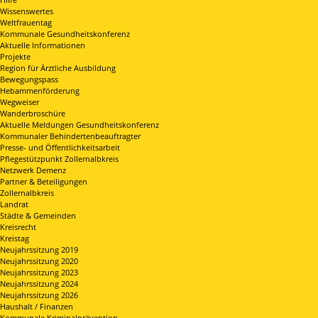
Wissenswertes
Weltfrauentag
Kommunale Gesundheitskonferenz
Aktuelle Informationen
Projekte
Region für Ärztliche Ausbildung
Bewegungspass
Hebammenförderung
Wegweiser
Wanderbroschüre
Aktuelle Meldungen Gesundheitskonferenz
Kommunaler Behindertenbeauftragter
Presse- und Öffentlichkeitsarbeit
Pflegestützpunkt Zollernalbkreis
Netzwerk Demenz
Partner & Beteiligungen
Zollernalbkreis
Landrat
Städte & Gemeinden
Kreisrecht
Kreistag
Neujahrssitzung 2019
Neujahrssitzung 2020
Neujahrssitzung 2023
Neujahrssitzung 2024
Neujahrssitzung 2026
Haushalt / Finanzen
Kommunale Kriminalprävention