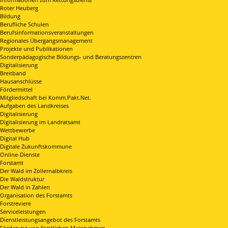
Roter Heuberg
Bildung
Berufliche Schulen
Berufsinformationsveranstaltungen
Regionales Übergangsmanagement
Projekte und Publikationen
Sonderpädagogische Bildungs- und Beratungszentren
Digitalisierung
Breitband
Hausanschlüsse
Fördermittel
Mitgliedschaft bei Komm.Pakt.Net.
Aufgaben des Landkreises
Digitalisierung
Digitalisierung im Landratsamt
Wettbewerbe
Digital Hub
Digitale Zukunftskommune
Online-Dienste
Forstamt
Der Wald im Zollernalbkreis
Die Waldstruktur
Der Wald in Zahlen
Organisation des Forstamts
Forstreviere
Serviceleistungen
Dienstleistungsangebot des Forstamts
Förderung von forstlichen Massnahmen