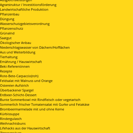
Agrarstruktur / Investitionsförderung
Landwirtschaftliche Produktion
Pflanzenbau
Düngung
Wasserschutzgebietsverordnung
Pflanzenschutz
Grünalnd
Saatgut
Ökologischer Anbau
Niederschlagswasser von Dächern/Hofflächen
Aus und Weiterbildung
Tierhaltung
Ernährung / Hauswirtschaft
Beki-Referentinnen
Rezepte
Rote-Bete-Carpaccio(roh)
Feldsalat mit Walnuss und Orange
Ostereier-Aufstrich
Überbackener Spargel
Erdbeer-Schicht-Dessert
Bunte Sommerbowl mit Rindfleisch oder vegetarisch
Sommerlich frischer Tomatensalat mit Gurke und Fetakäse
Brombeermarmelade mit und ohne Kerne
Kürbissuppe
Rindergulasch
Weihnachtsbuns
Lifehacks aus der Hauswirtschaft
Zitronensäure