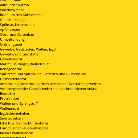
Allrounder Natron
Wäschesymbol
Rund um den Kühlschrank
Grillrost reinigen
Spülmaschinenkunde
Apfelrezepte
Obst- und Gartenbau
Umweltbildung
Ordnungsamt
Gewerbe, Gaststätten, Waffen, Jagd
Gewerbe und Gaststätten
Gewerberecht
Makler, Bauträger, Baubetreuer
Reisegewerbe
Spielrecht und Spielhallen, Lotterien und Glücksspiele
Gaststättenrecht
Anmeldung/Ummeldung eines stehenden Gaststättengewerbes
Vorübergehender Gaststättenbetrieb aus besonderem Anlass
Bewacher
Prostitution
Waffen und Sprengstoff
Waffenrecht
Jagdscheininhaber
Sportschützen
Erbe bzw. Vermächtnisnehmer
Europäischer Feuerwaffenpass
Kleiner Waffenschein
Sprengstoffrecht