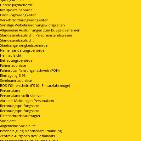
Untere Jagdbehörde
Kreispolizeibehörde
Ordnungswidrigkeiten
Verkehrsordnungwidrigkeiten
Sonstige Verkehrsordnungswidrigkeiten
Allgemeine Ausführungen zum Bußgeldverfahren
Standesamtsaufsicht, Personenstandswesen
Standesamtsaufsicht
Staatsangehörigkeitsbehörde
Namensänderungsbehörde
Heimaufsicht
Betreuungsbehörde
Fahrerlaubnisse
Fahrerqualifizierungsnachweis (FQN)
Eintragung B 96
Seminarerlaubnisse
BOS-Führerschein (FS für Einsatzfahrzeuge)
Personalamt
Personalamt stellt sich vor
Aktuelle Meldungen Personalamt
Rechnungsprüfungsamt
Rechnungsprüfungsamt
Datenschutzbeauftragter
Sozialamt
Allgemeine Sozialhilfe
Bescheinigung Mehrbedarf Ernährung
Zentrale Aufgaben des Sozialamts
Pflegeausbildung im Zollernalbkreis