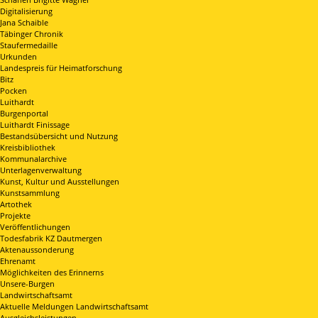
Digitalisierung
Jana Schaible
Täbinger Chronik
Staufermedaille
Urkunden
Landespreis für Heimatforschung
Bitz
Pocken
Luithardt
Burgenportal
Luithardt Finissage
Bestandsübersicht und Nutzung
Kreisbibliothek
Kommunalarchive
Unterlagenverwaltung
Kunst, Kultur und Ausstellungen
Kunstsammlung
Artothek
Projekte
Veröffentlichungen
Todesfabrik KZ Dautmergen
Aktenaussonderung
Ehrenamt
Möglichkeiten des Erinnerns
Unsere-Burgen
Landwirtschaftsamt
Aktuelle Meldungen Landwirtschaftsamt
Ausgleichsleistungen