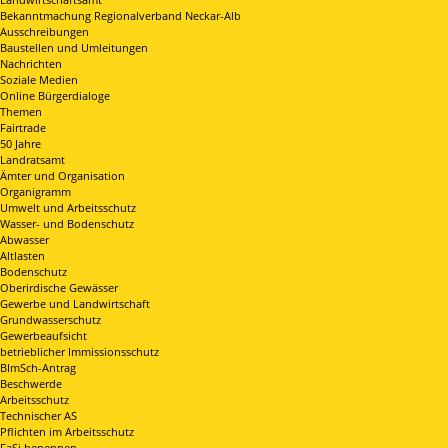
Bekanntmachung Regionalverband Neckar-Alb
Ausschreibungen
Baustellen und Umleitungen
Nachrichten
Soziale Medien
Online Bürgerdialoge
Themen
Fairtrade
50 Jahre
Landratsamt
Ämter und Organisation
Organigramm
Umwelt und Arbeitsschutz
Wasser- und Bodenschutz
Abwasser
Altlasten
Bodenschutz
Oberirdische Gewässer
Gewerbe und Landwirtschaft
Grundwasserschutz
Gewerbeaufsicht
betrieblicher Immissionsschutz
BImSch-Antrag
Beschwerde
Arbeitsschutz
Technischer AS
Pflichten im Arbeitsschutz
FaSi benennen