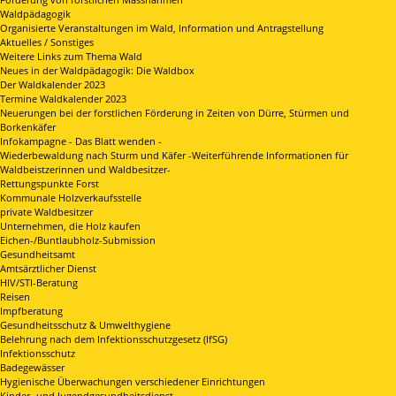
Waldpädagogik
Organisierte Veranstaltungen im Wald, Information und Antragstellung
Aktuelles / Sonstiges
Weitere Links zum Thema Wald
Neues in der Waldpädagogik: Die Waldbox
Der Waldkalender 2023
Termine Waldkalender 2023
Neuerungen bei der forstlichen Förderung in Zeiten von Dürre, Stürmen und
Borkenkäfer
Infokampagne - Das Blatt wenden -
Wiederbewaldung nach Sturm und Käfer -Weiterführende Informationen für
Waldbeistzerinnen und Waldbesitzer-
Rettungspunkte Forst
Kommunale Holzverkaufsstelle
private Waldbesitzer
Unternehmen, die Holz kaufen
Eichen-/Buntlaubholz-Submission
Gesundheitsamt
Amtsärztlicher Dienst
HIV/STI-Beratung
Reisen
Impfberatung
Gesundheitsschutz & Umwelthygiene
Belehrung nach dem Infektionsschutzgesetz (IfSG)
Infektionsschutz
Badegewässer
Hygienische Überwachungen verschiedener Einrichtungen
Kinder- und Jugendgesundheitsdienst