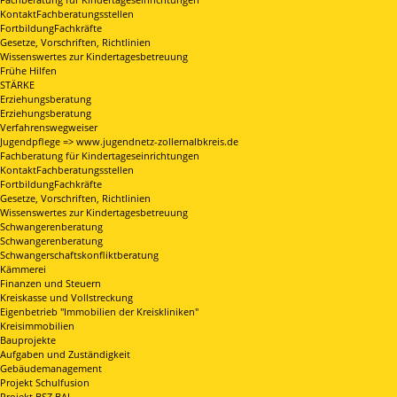
KontaktFachberatungsstellen
FortbildungFachkräfte
Gesetze, Vorschriften, Richtlinien
Wissenswertes zur Kindertagesbetreuung
Frühe Hilfen
STÄRKE
Erziehungsberatung
Erziehungsberatung
Verfahrenswegweiser
Jugendpflege => www.jugendnetz-zollernalbkreis.de
Fachberatung für Kindertageseinrichtungen
KontaktFachberatungsstellen
FortbildungFachkräfte
Gesetze, Vorschriften, Richtlinien
Wissenswertes zur Kindertagesbetreuung
Schwangerenberatung
Schwangerenberatung
Schwangerschaftskonfliktberatung
Kämmerei
Finanzen und Steuern
Kreiskasse und Vollstreckung
Eigenbetrieb "Immobilien der Kreiskliniken"
Kreisimmobilien
Bauprojekte
Aufgaben und Zuständigkeit
Gebäudemanagement
Projekt Schulfusion
Projekt BSZ BAL