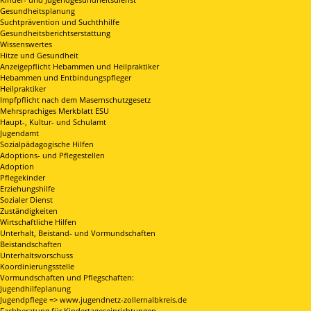
Gesundheitsplanung
Suchtprävention und Suchthhilfe
Gesundheitsberichtserstattung
Wissenswertes
Hitze und Gesundheit
Anzeigepflicht Hebammen und Heilpraktiker
Hebammen und Entbindungspfleger
Heilpraktiker
Impfpflicht nach dem Masernschutzgesetz
Mehrsprachiges Merkblatt ESU
Haupt-, Kultur- und Schulamt
Jugendamt
Sozialpädagogische Hilfen
Adoptions- und Pflegestellen
Adoption
Pflegekinder
Erziehungshilfe
Sozialer Dienst
Zuständigkeiten
Wirtschaftliche Hilfen
Unterhalt, Beistand- und Vormundschaften
Beistandschaften
Unterhaltsvorschuss
Koordinierungsstelle
Vormundschaften und Pflegschaften:
Jugendhilfeplanung
Jugendpflege => www.jugendnetz-zollernalbkreis.de
Fachberatung für Kindertageseinrichtungen