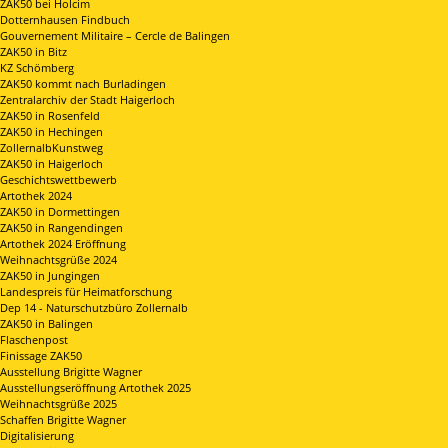
ZAK50 bei Holcim
Dotternhausen Findbuch
Gouvernement Militaire – Cercle de Balingen
ZAK50 in Bitz
KZ Schömberg
ZAK50 kommt nach Burladingen
Zentralarchiv der Stadt Haigerloch
ZAK50 in Rosenfeld
ZAK50 in Hechingen
ZollernalbKunstweg
ZAK50 in Haigerloch
Geschichtswettbewerb
Artothek 2024
ZAK50 in Dormettingen
ZAK50 in Rangendingen
Artothek 2024 Eröffnung
Weihnachtsgrüße 2024
ZAK50 in Jungingen
Landespreis für Heimatforschung
Dep 14 - Naturschutzbüro Zollernalb
ZAK50 in Balingen
Flaschenpost
Finissage ZAK50
Ausstellung Brigitte Wagner
Ausstellungseröffnung Artothek 2025
Weihnachtsgrüße 2025
Schaffen Brigitte Wagner
Digitalisierung