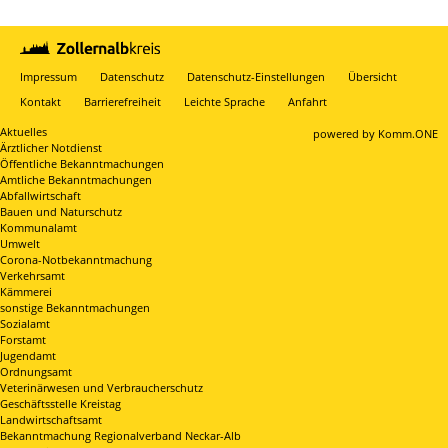
Impressum
Datenschutz
Datenschutz-Einstellungen
Übersicht
Kontakt
Barrierefreiheit
Leichte Sprache
Anfahrt
Aktuelles
p
owered by
Komm.ONE
Ärztlicher Notdienst
Öffentliche Bekanntmachungen
Amtliche Bekanntmachungen
Abfallwirtschaft
Bauen und Naturschutz
Kommunalamt
Umwelt
Corona-Notbekanntmachung
Verkehrsamt
Kämmerei
sonstige Bekanntmachungen
Sozialamt
Forstamt
Jugendamt
Ordnungsamt
Veterinärwesen und Verbraucherschutz
Geschäftsstelle Kreistag
Landwirtschaftsamt
Bekanntmachung Regionalverband Neckar-Alb