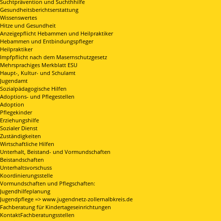
Suchtprävention und Suchthhilfe
Gesundheitsberichtserstattung
Wissenswertes
Hitze und Gesundheit
Anzeigepflicht Hebammen und Heilpraktiker
Hebammen und Entbindungspfleger
Heilpraktiker
Impfpflicht nach dem Masernschutzgesetz
Mehrsprachiges Merkblatt ESU
Haupt-, Kultur- und Schulamt
Jugendamt
Sozialpädagogische Hilfen
Adoptions- und Pflegestellen
Adoption
Pflegekinder
Erziehungshilfe
Sozialer Dienst
Zuständigkeiten
Wirtschaftliche Hilfen
Unterhalt, Beistand- und Vormundschaften
Beistandschaften
Unterhaltsvorschuss
Koordinierungsstelle
Vormundschaften und Pflegschaften:
Jugendhilfeplanung
Jugendpflege => www.jugendnetz-zollernalbkreis.de
Fachberatung für Kindertageseinrichtungen
KontaktFachberatungsstellen