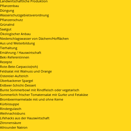
Landwirtschaftliche Produktion
Pflanzenbau
Düngung
Wasserschutzgebietsverordnung
Pflanzenschutz
Grünalnd
Saatgut
Ökologischer Anbau
Niederschlagswasser von Dächern/Hofflächen
Aus und Weiterbildung
Tierhaltung
Ernährung / Hauswirtschaft
Beki-Referentinnen
Rezepte
Rote-Bete-Carpaccio(roh)
Feldsalat mit Walnuss und Orange
Ostereier-Aufstrich
Überbackener Spargel
Erdbeer-Schicht-Dessert
Bunte Sommerbowl mit Rindfleisch oder vegetarisch
Sommerlich frischer Tomatensalat mit Gurke und Fetakäse
Brombeermarmelade mit und ohne Kerne
Kürbissuppe
Rindergulasch
Weihnachtsbuns
Lifehacks aus der Hauswirtschaft
Zitronensäure
Allrounder Natron