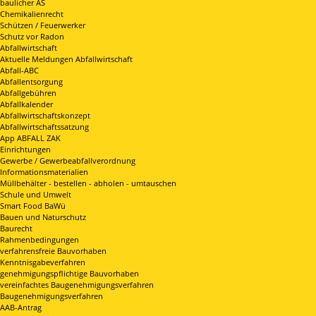
baulicher AS
Chemikalienrecht
Schützen / Feuerwerker
Schutz vor Radon
Abfallwirtschaft
Aktuelle Meldungen Abfallwirtschaft
Abfall-ABC
Abfallentsorgung
Abfallgebühren
Abfallkalender
Abfallwirtschaftskonzept
Abfallwirtschaftssatzung
App ABFALL ZAK
Einrichtungen
Gewerbe / Gewerbeabfallverordnung
Informationsmaterialien
Müllbehälter - bestellen - abholen - umtauschen
Schule und Umwelt
Smart Food BaWü
Bauen und Naturschutz
Baurecht
Rahmenbedingungen
verfahrensfreie Bauvorhaben
Kenntnisgabeverfahren
genehmigungspflichtige Bauvorhaben
vereinfachtes Baugenehmigungsverfahren
Baugenehmigungsverfahren
AAB-Antrag