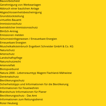
Bauvorbescheid
Genehmigung von Werbeanlagen
Abbruch einer baulichen Anlage
Abgeschlossenheitsbescheinigung
Grundstücksteilung
virtuelles Bauamt
Immissionsschutz
betrieblicher Immissionsschutz
BImSch-Antrag
Emissionen melden
Schornsteinfegerwesen / Erneuerbare Energien
Erneuerbare Energien
Muschelkalksteinbruch Engelbert Schneider GmbH & Co. KG
Naturschutz
Artenschutz
Landschaftspflege
Naturschutzrecht
Artenvielfalt
Biotopverbund
Natura 2000 - Lebensraumtyp Magere Flachland-Mähwiese
Denkmalschutz
Bevölkerungsschutz
Sicherheitstipps und Informationen für die Bevölkerung
Informationen für Feuerwehren
Brandschutz Informationen für Planer
Bevölkerungsschutz - Das Amt
Informationen zum Rettungsdienst
Roter Heuberg