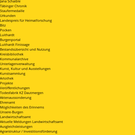
Jana Schaible
Täbinger Chronik
Staufermedaille
Urkunden
Landespreis für Heimatforschung
Bitz
Pocken
Luithardt
Burgenportal
Luithardt Finissage
Bestandsübersicht und Nutzung
Kreisbibliothek
Kommunalarchive
Unterlagenverwaltung
Kunst, Kultur und Ausstellungen
Kunstsammlung
Artothek
Projekte
Veröffentlichungen
Todesfabrik KZ Dautmergen
Aktenaussonderung
Ehrenamt
Möglichkeiten des Erinnerns
Unsere-Burgen
Landwirtschaftsamt
Aktuelle Meldungen Landwirtschaftsamt
Ausgleichsleistungen
Agrarstruktur / Investitionsförderung