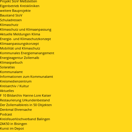
Projekt StoV Meßstetten
Eigenbetrieb Kreiskliniken
weitere Bauprojekte
Baustand StoV
Schuladressen
Klimaschutz
Klimaschutz und Klimaanpassung
Aktuelle Meldungen Klima
Energie- und Klimaschutzkonzept
Klimaanpassungskonzept
Mobilität und Klimaschutz
Kommunales Energiemanangement
Energieagentur Zollernalb
Klimasparbuch
Solaratlas
Kommunalamt
Informationen zum Kommunalamt
Kreismedienzentrum
Kreisarchiv / Kultur
Aktuelles
F 10 Bildarchiv Hanne-Lore Kaiser
Restaurierung Urkundenbestand
Der Zollernalbkreis in 50 Objekten
Denkmal Ehrensache
Podcast
Kreisfeuerlöschverband Balingen
ZAK50 in Bisingen
Kunst im Depot