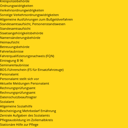
Kreispolizeibehörde
Ordnungswidrigkeiten
Verkehrsordnungwidrigkeiten
Sonstige Verkehrsordnungswidrigkeiten
Allgemeine Ausführungen zum Bußgeldverfahren
Standesamtsaufsicht, Personenstandswesen
Standesamtsaufsicht
Staatsangehörigkeitsbehörde
Namensänderungsbehörde
Heimaufsicht
Betreuungsbehörde
Fahrerlaubnisse
Fahrerqualifizierungsnachweis (FQN)
Eintragung B 96
Seminarerlaubnisse
BOS-Führerschein (FS für Einsatzfahrzeuge)
Personalamt
Personalamt stellt sich vor
Aktuelle Meldungen Personalamt
Rechnungsprüfungsamt
Rechnungsprüfungsamt
Datenschutzbeauftragter
Sozialamt
Allgemeine Sozialhilfe
Bescheinigung Mehrbedarf Ernährung
Zentrale Aufgaben des Sozialamts
Pflegeausbildung im Zollernalbkreis
Stationäre Hilfe zur Pflege