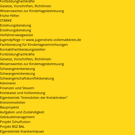
FortbildungFachkräfte
Gesetze, Vorschriften, Richtlinien
Wissenswertes zur Kindertagesbetreuung
Frühe Hilfen
STÄRKE
Erziehungsberatung
Erziehungsberatung
Verfahrenswegweiser
Jugendpflege => www.jugendnetz-zollernalbkreis.de
Fachberatung für Kindertageseinrichtungen
KontaktFachberatungsstellen
FortbildungFachkräfte
Gesetze, Vorschriften, Richtlinien
Wissenswertes zur Kindertagesbetreuung
Schwangerenberatung
Schwangerenberatung
Schwangerschaftskonfliktberatung
Kämmerei
Finanzen und Steuern
Kreiskasse und Vollstreckung
Eigenbetrieb "Immobilien der Kreiskliniken"
Kreisimmobilien
Bauprojekte
Aufgaben und Zuständigkeit
Gebäudemanagement
Projekt Schulfusion
Projekt BSZ BAL
Eigenbetrieb Krankenhäuser