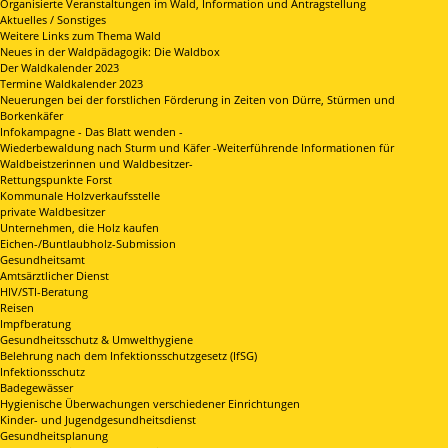
Organisierte Veranstaltungen im Wald, Information und Antragstellung
Aktuelles / Sonstiges
Weitere Links zum Thema Wald
Neues in der Waldpädagogik: Die Waldbox
Der Waldkalender 2023
Termine Waldkalender 2023
Neuerungen bei der forstlichen Förderung in Zeiten von Dürre, Stürmen und
Borkenkäfer
Infokampagne - Das Blatt wenden -
Wiederbewaldung nach Sturm und Käfer -Weiterführende Informationen für
Waldbeistzerinnen und Waldbesitzer-
Rettungspunkte Forst
Kommunale Holzverkaufsstelle
private Waldbesitzer
Unternehmen, die Holz kaufen
Eichen-/Buntlaubholz-Submission
Gesundheitsamt
Amtsärztlicher Dienst
HIV/STI-Beratung
Reisen
Impfberatung
Gesundheitsschutz & Umwelthygiene
Belehrung nach dem Infektionsschutzgesetz (IfSG)
Infektionsschutz
Badegewässer
Hygienische Überwachungen verschiedener Einrichtungen
Kinder- und Jugendgesundheitsdienst
Gesundheitsplanung