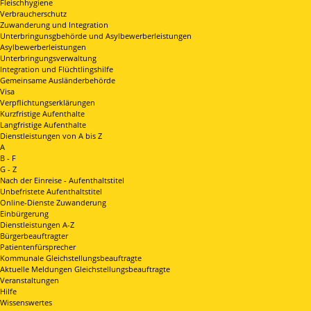
Fleischhygiene
Verbraucherschutz
Zuwanderung und Integration
Unterbringunsgbehörde und Asylbewerberleistungen
Asylbewerberleistungen
Unterbringungsverwaltung
Integration und Flüchtlingshilfe
Gemeinsame Ausländerbehörde
Visa
Verpflichtungserklärungen
Kurzfristige Aufenthalte
Langfristige Aufenthalte
Dienstleistungen von A bis Z
A
B - F
G - Z
Nach der Einreise - Aufenthaltstitel
Unbefristete Aufenthaltstitel
Online-Dienste Zuwanderung
Einbürgerung
Dienstleistungen A-Z
Bürgerbeauftragter
Patientenfürsprecher
Kommunale Gleichstellungsbeauftragte
Aktuelle Meldungen Gleichstellungsbeauftragte
Veranstaltungen
Hilfe
Wissenswertes