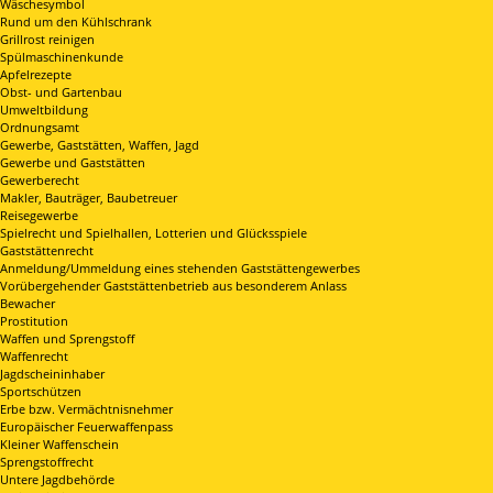
Wäschesymbol
Rund um den Kühlschrank
Grillrost reinigen
Spülmaschinenkunde
Apfelrezepte
Obst- und Gartenbau
Umweltbildung
Ordnungsamt
Gewerbe, Gaststätten, Waffen, Jagd
Gewerbe und Gaststätten
Gewerberecht
Makler, Bauträger, Baubetreuer
Reisegewerbe
Spielrecht und Spielhallen, Lotterien und Glücksspiele
Gaststättenrecht
Anmeldung/Ummeldung eines stehenden Gaststättengewerbes
Vorübergehender Gaststättenbetrieb aus besonderem Anlass
Bewacher
Prostitution
Waffen und Sprengstoff
Waffenrecht
Jagdscheininhaber
Sportschützen
Erbe bzw. Vermächtnisnehmer
Europäischer Feuerwaffenpass
Kleiner Waffenschein
Sprengstoffrecht
Untere Jagdbehörde