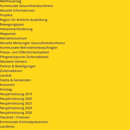
Weltfrauentag
Kommunale Gesundheitskonferenz
Aktuelle Informationen
Projekte
Region für Ärztliche Ausbildung
Bewegungspass
Hebammenförderung
Wegweiser
Wanderbroschüre
Aktuelle Meldungen Gesundheitskonferenz
Kommunaler Behindertenbeauftragter
Presse- und Öffentlichkeitsarbeit
Pflegestützpunkt Zollernalbkreis
Netzwerk Demenz
Partner & Beteiligungen
Zollernalbkreis
Landrat
Städte & Gemeinden
Kreisrecht
Kreistag
Neujahrssitzung 2019
Neujahrssitzung 2020
Neujahrssitzung 2023
Neujahrssitzung 2024
Neujahrssitzung 2026
Haushalt / Finanzen
Kommunale Kriminalprävention
Landkreis