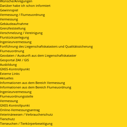
Wünsche/Anregungen
Darüber habe ich schon informiert
Gewinnspiel
Vermessung / Flurneuordnung
Vermessung
Gebäudeaufnahme
Grenzfeststellung
Verschmelzung / Vereinigung
Flurstückszerlegung
Ingenieurvermessung
Fortführung des Liegenschaftskatasters und Qualitätssicherung
Flurneuordnung
Geodaten / Auskunft aus dem Liegenschaftskataster
Geoportal ZAK / GIS
Ausbildung
GNSS-Kontrollpunkt
Externe Links
Aktuelles
Informationen aus dem Bereich Vermessung
Informationen aus dem Bereich Flurneuordnung
Ingenieurvermessung
Flurneuordnungsstelle
Vermessung
GNSS-Kontrollpunkt
Online-Vermessungsantrag
Veterinärwesen / Verbraucherschutz
Tierschutz
Tierseuchen / Tierkörperbeseitigung