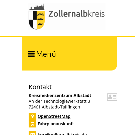
Menü
Ämter und Organisation
Organigramm
Umwelt und Arbeitsschutz
Abfallwirtschaft
Kontakt
Bauen und Naturschutz
Kreismedienzentrum Albstadt
Bevölkerungsschutz
An der Technologiewerkstatt 3
72461
Albstadt-Tailfingen
Bildung
Digitalisierung
OpenStreetMap
Forstamt
Fahrplanauskunft
Gesundheitsamt
kmz@zollernalbkreis.de