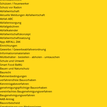
Schützen / Feuerwerker
Schutz vor Radon
Abfallwirtschaft
Aktuelle Meldungen Abfallwirtschaft
Abfall-ABC
Abfallentsorgung
Abfallgebühren
Abfallkalender
Abfallwirtschaftskonzept
Abfallwirtschaftssatzung
App ABFALL ZAK
Einrichtungen
Gewerbe / Gewerbeabfallverordnung
Informationsmaterialien
Müllbehälter - bestellen - abholen - umtauschen
Schule und Umwelt
Smart Food BaWü
Bauen und Naturschutz
Baurecht
Rahmenbedingungen
verfahrensfreie Bauvorhaben
Kenntnisgabeverfahren
genehmigungspflichtige Bauvorhaben
vereinfachtes Baugenehmigungsverfahren
Baugenehmigungsverfahren
AAB-Antrag
Bauvorbescheid
Genehmigung von Werbeanlagen