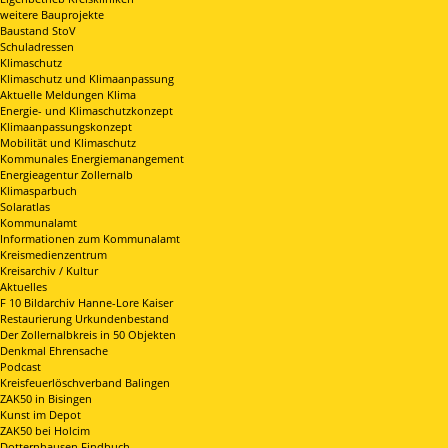
weitere Bauprojekte
Baustand StoV
Schuladressen
Klimaschutz
Klimaschutz und Klimaanpassung
Aktuelle Meldungen Klima
Energie- und Klimaschutzkonzept
Klimaanpassungskonzept
Mobilität und Klimaschutz
Kommunales Energiemanangement
Energieagentur Zollernalb
Klimasparbuch
Solaratlas
Kommunalamt
Informationen zum Kommunalamt
Kreismedienzentrum
Kreisarchiv / Kultur
Aktuelles
F 10 Bildarchiv Hanne-Lore Kaiser
Restaurierung Urkundenbestand
Der Zollernalbkreis in 50 Objekten
Denkmal Ehrensache
Podcast
Kreisfeuerlöschverband Balingen
ZAK50 in Bisingen
Kunst im Depot
ZAK50 bei Holcim
Dotternhausen Findbuch