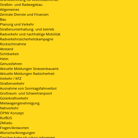
Straßen- und Radwegebau
Allgemeines
Zentrale Dienste und Finanzen
Bau
Planung und Verkehr
Straßenunterhaltung- und betrieb
Radverkehr und nachhaltige Mobilität
Radverkehrssicherheitskampagne
Rücksichtnahme
Abstand
Sichtbarkeit
Helm
Genussfahren
Aktuelle Meldungen Strassenbauamt
Aktuelle Meldungen Radsicherheit
Verkehr / KFZ
Straßenverkehr
Ausnahme von Sonntagsfahrverbot
Großraum- und Schwertranpsort
Güterkraftverkehr
Mietwagengenehmigung
Nahverkehr
ÖPNV Konzept
RufBUS
ZAKadu
Fragen/Antworten
Wünsche/Anregungen
Darüber habe ich schon informiert