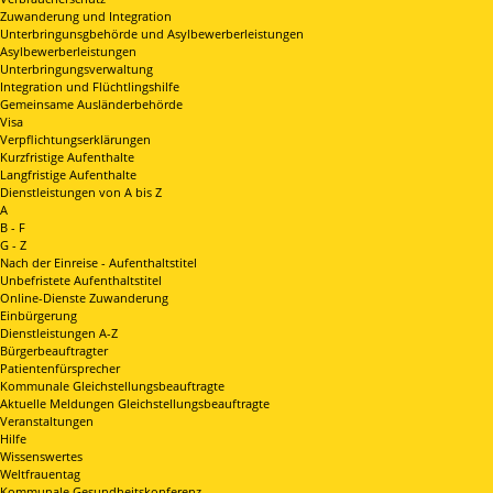
Zuwanderung und Integration
Unterbringunsgbehörde und Asylbewerberleistungen
Asylbewerberleistungen
Unterbringungsverwaltung
Integration und Flüchtlingshilfe
Gemeinsame Ausländerbehörde
Visa
Verpflichtungserklärungen
Kurzfristige Aufenthalte
Langfristige Aufenthalte
Dienstleistungen von A bis Z
A
B - F
G - Z
Nach der Einreise - Aufenthaltstitel
Unbefristete Aufenthaltstitel
Online-Dienste Zuwanderung
Einbürgerung
Dienstleistungen A-Z
Bürgerbeauftragter
Patientenfürsprecher
Kommunale Gleichstellungsbeauftragte
Aktuelle Meldungen Gleichstellungsbeauftragte
Veranstaltungen
Hilfe
Wissenswertes
Weltfrauentag
Kommunale Gesundheitskonferenz