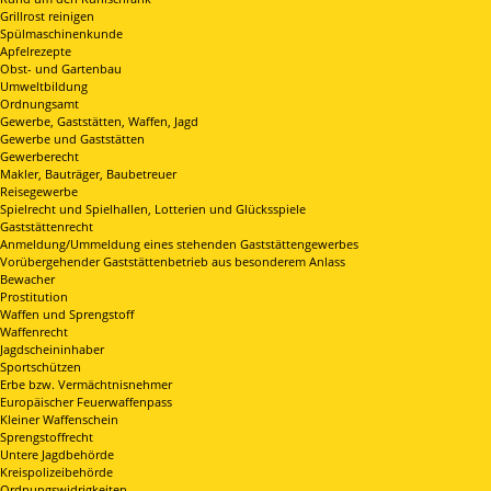
Grillrost reinigen
Spülmaschinenkunde
Apfelrezepte
Obst- und Gartenbau
Umweltbildung
Ordnungsamt
Gewerbe, Gaststätten, Waffen, Jagd
Gewerbe und Gaststätten
Gewerberecht
Makler, Bauträger, Baubetreuer
Reisegewerbe
Spielrecht und Spielhallen, Lotterien und Glücksspiele
Gaststättenrecht
Anmeldung/Ummeldung eines stehenden Gaststättengewerbes
Vorübergehender Gaststättenbetrieb aus besonderem Anlass
Bewacher
Prostitution
Waffen und Sprengstoff
Waffenrecht
Jagdscheininhaber
Sportschützen
Erbe bzw. Vermächtnisnehmer
Europäischer Feuerwaffenpass
Kleiner Waffenschein
Sprengstoffrecht
Untere Jagdbehörde
Kreispolizeibehörde
Ordnungswidrigkeiten