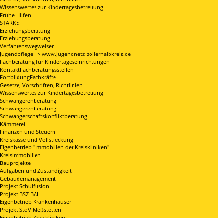
Wissenswertes zur Kindertagesbetreuung
Frühe Hilfen
STÄRKE
Erziehungsberatung
Erziehungsberatung
Verfahrenswegweiser
Jugendpflege => www.jugendnetz-zollernalbkreis.de
Fachberatung für Kindertageseinrichtungen
KontaktFachberatungsstellen
FortbildungFachkräfte
Gesetze, Vorschriften, Richtlinien
Wissenswertes zur Kindertagesbetreuung
Schwangerenberatung
Schwangerenberatung
Schwangerschaftskonfliktberatung
Kämmerei
Finanzen und Steuern
Kreiskasse und Vollstreckung
Eigenbetrieb "Immobilien der Kreiskliniken"
Kreisimmobilien
Bauprojekte
Aufgaben und Zuständigkeit
Gebäudemanagement
Projekt Schulfusion
Projekt BSZ BAL
Eigenbetrieb Krankenhäuser
Projekt StoV Meßstetten
Eigenbetrieb Kreiskliniken