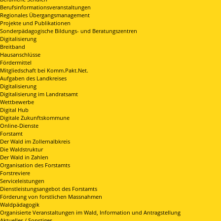
Berufsinformationsveranstaltungen
Regionales Übergangsmanagement
Projekte und Publikationen
Sonderpädagogische Bildungs- und Beratungszentren
Digitalisierung
Breitband
Hausanschlüsse
Fördermittel
Mitgliedschaft bei Komm.Pakt.Net.
Aufgaben des Landkreises
Digitalisierung
Digitalisierung im Landratsamt
Wettbewerbe
Digital Hub
Digitale Zukunftskommune
Online-Dienste
Forstamt
Der Wald im Zollernalbkreis
Die Waldstruktur
Der Wald in Zahlen
Organisation des Forstamts
Forstreviere
Serviceleistungen
Dienstleistungsangebot des Forstamts
Förderung von forstlichen Massnahmen
Waldpädagogik
Organisierte Veranstaltungen im Wald, Information und Antragstellung
Aktuelles / Sonstiges