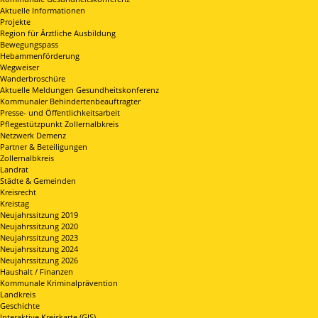
Aktuelle Informationen
Projekte
Region für Ärztliche Ausbildung
Bewegungspass
Hebammenförderung
Wegweiser
Wanderbroschüre
Aktuelle Meldungen Gesundheitskonferenz
Kommunaler Behindertenbeauftragter
Presse- und Öffentlichkeitsarbeit
Pflegestützpunkt Zollernalbkreis
Netzwerk Demenz
Partner & Beteiligungen
Zollernalbkreis
Landrat
Städte & Gemeinden
Kreisrecht
Kreistag
Neujahrssitzung 2019
Neujahrssitzung 2020
Neujahrssitzung 2023
Neujahrssitzung 2024
Neujahrssitzung 2026
Haushalt / Finanzen
Kommunale Kriminalprävention
Landkreis
Geschichte
Interaktive Kreiskarte (GIS)