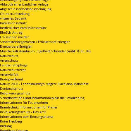
Abbruch einer baulichen Anlage
Abgeschlossenheitsbescheinigung
Grundstücksteilung
virtuelles Bauamt
Immissionsschutz
betrieblicher Immissionsschutz
BImSch-Antrag
Emissionen melden
Schornsteinfegerwesen / Erneuerbare Energien
Erneuerbare Energien
Muschelkalksteinbruch Engelbert Schneider GmbH & Co. KG
Naturschutz
Artenschutz
Landschaftspflege
Naturschutzrecht
Artenvielfalt
Biotopverbund
Natura 2000 - Lebensraumtyp Magere Flachland-Mähwiese
Denkmalschutz
Bevölkerungsschutz
Sicherheitstipps und Informationen für die Bevölkerung
Informationen für Feuerwehren
Brandschutz Informationen für Planer
Bevölkerungsschutz - Das Amt
Informationen zum Rettungsdienst
Roter Heuberg
Bildung
Berufliche Schulen