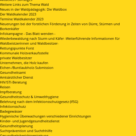
Weitere Links zum Thema Wald
Neues in der Waldpädagogik: Die Waldbox
Der Waldkalender 2023
Termine Waldkalender 2023
Neuerungen bei der forstlichen Förderung in Zeiten von Dürre, Stürmen und
Borkenkäfer
Infokampagne - Das Blatt wenden -
Wiederbewaldung nach Sturm und Käfer -Weiterführende Informationen für
Waldbeistzerinnen und Waldbesitzer-
Rettungspunkte Forst
Kommunale Holzverkaufsstelle
private Waldbesitzer
Unternehmen, die Holz kaufen
Eichen-/Buntlaubholz-Submission
Gesundheitsamt
Amtsärztlicher Dienst
HIV/STI-Beratung
Reisen
Impfberatung
Gesundheitsschutz & Umwelthygiene
Belehrung nach dem Infektionsschutzgesetz (IfSG)
Infektionsschutz
Badegewässer
Hygienische Überwachungen verschiedener Einrichtungen
Kinder- und Jugendgesundheitsdienst
Gesundheitsplanung
Suchtprävention und Suchthhilfe
Gesundheitsberichtserstattung