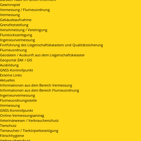
Gewinnspiel
Vermessung / Flurneuordnung
Vermessung
Gebäudeaufnahme
Grenzfeststellung
Verschmelzung / Vereinigung
Flurstückszerlegung
Ingenieurvermessung
Fortführung des Liegenschaftskatasters und Qualitätssicherung
Flurneuordnung
Geodaten / Auskunft aus dem Liegenschaftskataster
Geoportal ZAK / GIS
Ausbildung
GNSS-Kontrollpunkt
Externe Links
Aktuelles
Informationen aus dem Bereich Vermessung
Informationen aus dem Bereich Flurneuordnung
Ingenieurvermessung
Flurneuordnungsstelle
Vermessung
GNSS-Kontrollpunkt
Online-Vermessungsantrag
Veterinärwesen / Verbraucherschutz
Tierschutz
Tierseuchen / Tierkörperbeseitigung
Fleischhygiene
Verbraucherschutz