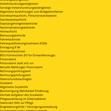
Verkehrsordnungwidrigkeiten
Sonstige Verkehrsordnungswidrigkeiten
Allgemeine Ausführungen zum Bußgeldverfahren
Standesamtsaufsicht, Personenstandswesen
Standesamtsaufsicht
Staatsangehörigkeitsbehörde
Namensänderungsbehörde
Heimaufsicht
Betreuungsbehörde
Fahrerlaubnisse
Fahrerqualifizierungsnachweis (FQN)
Eintragung B 96
Seminarerlaubnisse
BOS-Führerschein (FS für Einsatzfahrzeuge)
Personalamt
Personalamt stellt sich vor
Aktuelle Meldungen Personalamt
Rechnungsprüfungsamt
Rechnungsprüfungsamt
Datenschutzbeauftragter
Sozialamt
Allgemeine Sozialhilfe
Bescheinigung Mehrbedarf Ernährung
Zentrale Aufgaben des Sozialamts
Pflegeausbildung im Zollernalbkreis
Stationäre Hilfe zur Pflege
Eingliederungshilfe / Versorgungsverwaltung
Grundsicherung für Arbeitssuchende