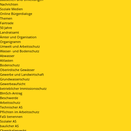
Nachrichten
Soziale Medien
Online Bürgerdialoge
Themen
Fairtrade
50 Jahre
Landratsamt
Ämter und Organisation
Organigramm
Umwelt und Arbeitsschutz
Wasser- und Bodenschutz
Abwasser
Altlasten
Bodenschutz
Oberirdische Gewässer
Gewerbe und Landwirtschaft
Grundwasserschutz
Gewerbeaufsicht
betrieblicher Immissionsschutz
BImSch-Antrag
Beschwerde
Arbeitsschutz
Technischer AS
Pflichten im Arbeitsschutz
FaSi benennen
Sozialer AS
baulicher AS
Chemikalienrecht