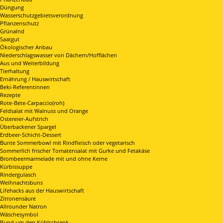
Düngung
Wasserschutzgebietsverordnung
Pflanzenschutz
Grünalnd
Saatgut
Ökologischer Anbau
Niederschlagswasser von Dächern/Hofflächen
Aus und Weiterbildung
Tierhaltung
Ernährung / Hauswirtschaft
Beki-Referentinnen
Rezepte
Rote-Bete-Carpaccio(roh)
Feldsalat mit Walnuss und Orange
Ostereier-Aufstrich
Überbackener Spargel
Erdbeer-Schicht-Dessert
Bunte Sommerbowl mit Rindfleisch oder vegetarisch
Sommerlich frischer Tomatensalat mit Gurke und Fetakäse
Brombeermarmelade mit und ohne Kerne
Kürbissuppe
Rindergulasch
Weihnachtsbuns
Lifehacks aus der Hauswirtschaft
Zitronensäure
Allrounder Natron
Wäschesymbol
Rund um den Kühlschrank