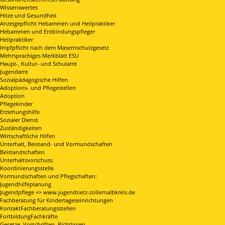
Wissenswertes
Hitze und Gesundheit
Anzeigepflicht Hebammen und Heilpraktiker
Hebammen und Entbindungspfleger
Heilpraktiker
Impfpflicht nach dem Masernschutzgesetz
Mehrsprachiges Merkblatt ESU
Haupt-, Kultur- und Schulamt
Jugendamt
Sozialpädagogische Hilfen
Adoptions- und Pflegestellen
Adoption
Pflegekinder
Erziehungshilfe
Sozialer Dienst
Zuständigkeiten
Wirtschaftliche Hilfen
Unterhalt, Beistand- und Vormundschaften
Beistandschaften
Unterhaltsvorschuss
Koordinierungsstelle
Vormundschaften und Pflegschaften:
Jugendhilfeplanung
Jugendpflege => www.jugendnetz-zollernalbkreis.de
Fachberatung für Kindertageseinrichtungen
KontaktFachberatungsstellen
FortbildungFachkräfte
Gesetze, Vorschriften, Richtlinien