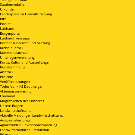
Staufermedaille
Urkunden
Landespreis für Heimatforschung
Bitz
Pocken
Luithardt
Burgenportal
Luithardt Finissage
Bestandsübersicht und Nutzung
Kreisbibliothek
Kommunalarchive
Unterlagenverwaltung
Kunst, Kultur und Ausstellungen
Kunstsammlung
Artothek
Projekte
Veröffentlichungen
Todesfabrik KZ Dautmergen
Aktenaussonderung
Ehrenamt
Möglichkeiten des Erinnerns
Unsere-Burgen
Landwirtschaftsamt
Aktuelle Meldungen Landwirtschaftsamt
Ausgleichsleistungen
Agrarstruktur / Investitionsförderung
Landwirtschaftliche Produktion
Pflanzenbau