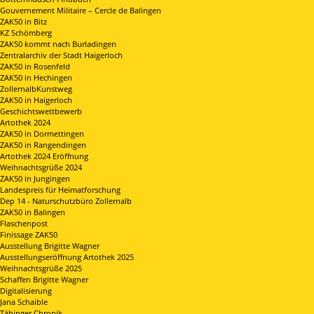
Gouvernement Militaire – Cercle de Balingen
ZAK50 in Bitz
KZ Schömberg
ZAK50 kommt nach Burladingen
Zentralarchiv der Stadt Haigerloch
ZAK50 in Rosenfeld
ZAK50 in Hechingen
ZollernalbKunstweg
ZAK50 in Haigerloch
Geschichtswettbewerb
Artothek 2024
ZAK50 in Dormettingen
ZAK50 in Rangendingen
Artothek 2024 Eröffnung
Weihnachtsgrüße 2024
ZAK50 in Jungingen
Landespreis für Heimatforschung
Dep 14 - Naturschutzbüro Zollernalb
ZAK50 in Balingen
Flaschenpost
Finissage ZAK50
Ausstellung Brigitte Wagner
Ausstellungseröffnung Artothek 2025
Weihnachtsgrüße 2025
Schaffen Brigitte Wagner
Digitalisierung
Jana Schaible
Täbinger Chronik