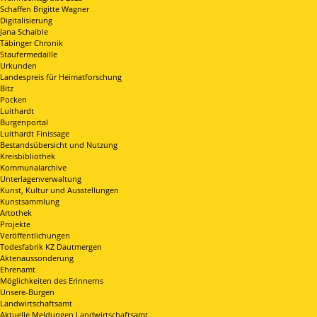
Schaffen Brigitte Wagner
Digitalisierung
Jana Schaible
Täbinger Chronik
Staufermedaille
Urkunden
Landespreis für Heimatforschung
Bitz
Pocken
Luithardt
Burgenportal
Luithardt Finissage
Bestandsübersicht und Nutzung
Kreisbibliothek
Kommunalarchive
Unterlagenverwaltung
Kunst, Kultur und Ausstellungen
Kunstsammlung
Artothek
Projekte
Veröffentlichungen
Todesfabrik KZ Dautmergen
Aktenaussonderung
Ehrenamt
Möglichkeiten des Erinnerns
Unsere-Burgen
Landwirtschaftsamt
Aktuelle Meldungen Landwirtschaftsamt