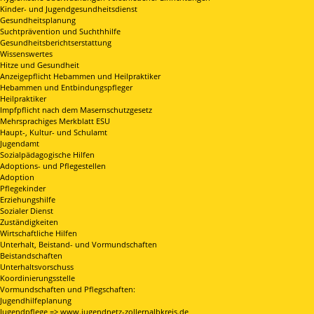
Kinder- und Jugendgesundheitsdienst
Gesundheitsplanung
Suchtprävention und Suchthhilfe
Gesundheitsberichtserstattung
Wissenswertes
Hitze und Gesundheit
Anzeigepflicht Hebammen und Heilpraktiker
Hebammen und Entbindungspfleger
Heilpraktiker
Impfpflicht nach dem Masernschutzgesetz
Mehrsprachiges Merkblatt ESU
Haupt-, Kultur- und Schulamt
Jugendamt
Sozialpädagogische Hilfen
Adoptions- und Pflegestellen
Adoption
Pflegekinder
Erziehungshilfe
Sozialer Dienst
Zuständigkeiten
Wirtschaftliche Hilfen
Unterhalt, Beistand- und Vormundschaften
Beistandschaften
Unterhaltsvorschuss
Koordinierungsstelle
Vormundschaften und Pflegschaften:
Jugendhilfeplanung
Jugendpflege => www.jugendnetz-zollernalbkreis.de