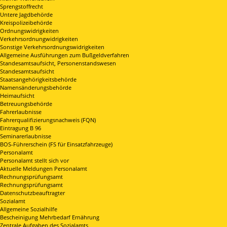
Sprengstoffrecht
Untere Jagdbehörde
Kreispolizeibehörde
Ordnungswidrigkeiten
Verkehrsordnungwidrigkeiten
Sonstige Verkehrsordnungswidrigkeiten
Allgemeine Ausführungen zum Bußgeldverfahren
Standesamtsaufsicht, Personenstandswesen
Standesamtsaufsicht
Staatsangehörigkeitsbehörde
Namensänderungsbehörde
Heimaufsicht
Betreuungsbehörde
Fahrerlaubnisse
Fahrerqualifizierungsnachweis (FQN)
Eintragung B 96
Seminarerlaubnisse
BOS-Führerschein (FS für Einsatzfahrzeuge)
Personalamt
Personalamt stellt sich vor
Aktuelle Meldungen Personalamt
Rechnungsprüfungsamt
Rechnungsprüfungsamt
Datenschutzbeauftragter
Sozialamt
Allgemeine Sozialhilfe
Bescheinigung Mehrbedarf Ernährung
Zentrale Aufgaben des Sozialamts