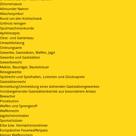
Zitronensäure
Allrounder Natron
Wäschesymbol
Rund um den Kühlschrank
Grillrost reinigen
Spülmaschinenkunde
Apfelrezepte
Obst- und Gartenbau
Umweltbildung
Ordnungsamt
Gewerbe, Gaststätten, Waffen, Jagd
Gewerbe und Gaststätten
Gewerberecht
Makler, Bauträger, Baubetreuer
Reisegewerbe
Spielrecht und Spielhallen, Lotterien und Glücksspiele
Gaststättenrecht
Anmeldung/Ummeldung eines stehenden Gaststättengewerbes
Vorübergehender Gaststättenbetrieb aus besonderem Anlass
Bewacher
Prostitution
Waffen und Sprengstoff
Waffenrecht
Jagdscheininhaber
Sportschützen
Erbe bzw. Vermächtnisnehmer
Europäischer Feuerwaffenpass
Kleiner Waffenschein