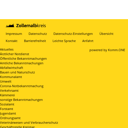
Impressum
Datenschutz
Datenschutz-Einstellungen
Übersicht
Kontakt
Barrierefreiheit
Leichte Sprache
Anfahrt
Aktuelles
p
owered by
Komm.ONE
Ärztlicher Notdienst
Öffentliche Bekanntmachungen
Amtliche Bekanntmachungen
Abfallwirtschaft
Bauen und Naturschutz
Kommunalamt
Umwelt
Corona-Notbekanntmachung
Verkehrsamt
Kämmerei
sonstige Bekanntmachungen
Sozialamt
Forstamt
Jugendamt
Ordnungsamt
Veterinärwesen und Verbraucherschutz
Geschäftsstelle Kreistag