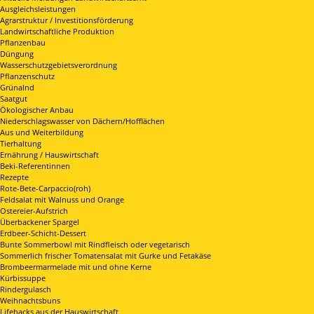
Ausgleichsleistungen
Agrarstruktur / Investitionsförderung
Landwirtschaftliche Produktion
Pflanzenbau
Düngung
Wasserschutzgebietsverordnung
Pflanzenschutz
Grünalnd
Saatgut
Ökologischer Anbau
Niederschlagswasser von Dächern/Hofflächen
Aus und Weiterbildung
Tierhaltung
Ernährung / Hauswirtschaft
Beki-Referentinnen
Rezepte
Rote-Bete-Carpaccio(roh)
Feldsalat mit Walnuss und Orange
Ostereier-Aufstrich
Überbackener Spargel
Erdbeer-Schicht-Dessert
Bunte Sommerbowl mit Rindfleisch oder vegetarisch
Sommerlich frischer Tomatensalat mit Gurke und Fetakäse
Brombeermarmelade mit und ohne Kerne
Kürbissuppe
Rindergulasch
Weihnachtsbuns
Lifehacks aus der Hauswirtschaft