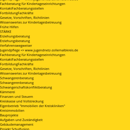
Fachberatung für Kindertageseinrichtungen
KontaktFachberatungsstellen
FortbildungFachkräfte
Gesetze, Vorschriften, Richtlinien
Wissenswertes zur Kindertagesbetreuung
Frühe Hilfen
STÄRKE
Erziehungsberatung
Erziehungsberatung
Verfahrenswegweiser
Jugendpflege => www.jugendnetz-zollernalbkreis.de
Fachberatung für Kindertageseinrichtungen
KontaktFachberatungsstellen
FortbildungFachkräfte
Gesetze, Vorschriften, Richtlinien
Wissenswertes zur Kindertagesbetreuung
Schwangerenberatung
Schwangerenberatung
Schwangerschaftskonfliktberatung
Kämmerei
Finanzen und Steuern
Kreiskasse und Vollstreckung
Eigenbetrieb "Immobilien der Kreiskliniken"
Kreisimmobilien
Bauprojekte
Aufgaben und Zuständigkeit
Gebäudemanagement
Projekt Schulfusion