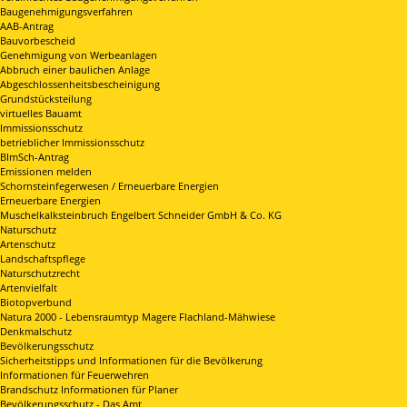
Baugenehmigungsverfahren
AAB-Antrag
Bauvorbescheid
Genehmigung von Werbeanlagen
Abbruch einer baulichen Anlage
Abgeschlossenheitsbescheinigung
Grundstücksteilung
virtuelles Bauamt
Immissionsschutz
betrieblicher Immissionsschutz
BImSch-Antrag
Emissionen melden
Schornsteinfegerwesen / Erneuerbare Energien
Erneuerbare Energien
Muschelkalksteinbruch Engelbert Schneider GmbH & Co. KG
Naturschutz
Artenschutz
Landschaftspflege
Naturschutzrecht
Artenvielfalt
Biotopverbund
Natura 2000 - Lebensraumtyp Magere Flachland-Mähwiese
Denkmalschutz
Bevölkerungsschutz
Sicherheitstipps und Informationen für die Bevölkerung
Informationen für Feuerwehren
Brandschutz Informationen für Planer
Bevölkerungsschutz - Das Amt