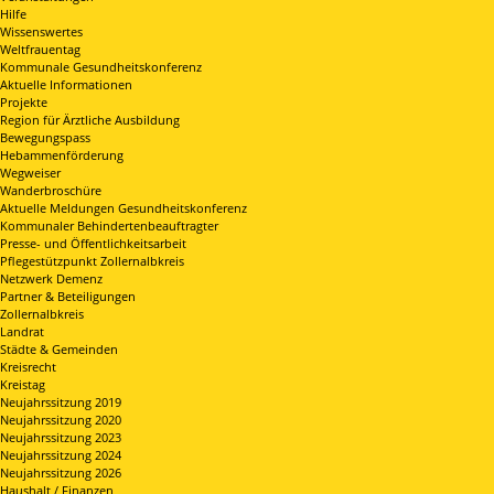
Hilfe
Wissenswertes
Weltfrauentag
Kommunale Gesundheitskonferenz
Aktuelle Informationen
Projekte
Region für Ärztliche Ausbildung
Bewegungspass
Hebammenförderung
Wegweiser
Wanderbroschüre
Aktuelle Meldungen Gesundheitskonferenz
Kommunaler Behindertenbeauftragter
Presse- und Öffentlichkeitsarbeit
Pflegestützpunkt Zollernalbkreis
Netzwerk Demenz
Partner & Beteiligungen
Zollernalbkreis
Landrat
Städte & Gemeinden
Kreisrecht
Kreistag
Neujahrssitzung 2019
Neujahrssitzung 2020
Neujahrssitzung 2023
Neujahrssitzung 2024
Neujahrssitzung 2026
Haushalt / Finanzen