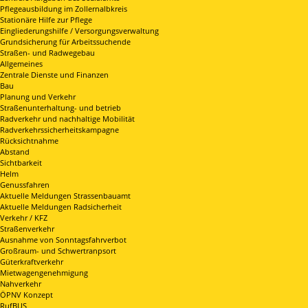
Pflegeausbildung im Zollernalbkreis
Stationäre Hilfe zur Pflege
Eingliederungshilfe / Versorgungsverwaltung
Grundsicherung für Arbeitssuchende
Straßen- und Radwegebau
Allgemeines
Zentrale Dienste und Finanzen
Bau
Planung und Verkehr
Straßenunterhaltung- und betrieb
Radverkehr und nachhaltige Mobilität
Radverkehrssicherheitskampagne
Rücksichtnahme
Abstand
Sichtbarkeit
Helm
Genussfahren
Aktuelle Meldungen Strassenbauamt
Aktuelle Meldungen Radsicherheit
Verkehr / KFZ
Straßenverkehr
Ausnahme von Sonntagsfahrverbot
Großraum- und Schwertranpsort
Güterkraftverkehr
Mietwagengenehmigung
Nahverkehr
ÖPNV Konzept
RufBUS