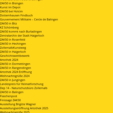
ZAK50 in Bisingen
Kunst im Depot
ZAK50 bei Holcim
Dotternhausen Findbuch
Gouvernement Militaire – Cercle de Balingen
ZAK50 in Bitz
KZ Schömberg
ZAK50 kommt nach Burladingen
Zentralarchiv der Stadt Haigerloch
ZAK50 in Rosenfeld
ZAK50 in Hechingen
ZollernalbKunstweg
ZAK50 in Haigerloch
Geschichtswettbewerb
Artothek 2024
ZAK50 in Dormettingen
ZAK50 in Rangendingen
Artothek 2024 Eröffnung
Weihnachtsgrüße 2024
ZAK50 in Jungingen
Landespreis für Heimatforschung
Dep 14 - Naturschutzbüro Zollernalb
ZAK50 in Balingen
Flaschenpost
Finissage ZAK50
Ausstellung Brigitte Wagner
Ausstellungseröffnung Artothek 2025
Weihnachtsgrüße 2025