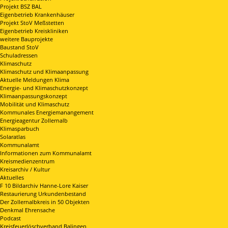
Projekt BSZ BAL
Eigenbetrieb Krankenhäuser
Projekt StoV Meßstetten
Eigenbetrieb Kreiskliniken
weitere Bauprojekte
Baustand StoV
Schuladressen
Klimaschutz
Klimaschutz und Klimaanpassung
Aktuelle Meldungen Klima
Energie- und Klimaschutzkonzept
Klimaanpassungskonzept
Mobilität und Klimaschutz
Kommunales Energiemanangement
Energieagentur Zollernalb
Klimasparbuch
Solaratlas
Kommunalamt
Informationen zum Kommunalamt
Kreismedienzentrum
Kreisarchiv / Kultur
Aktuelles
F 10 Bildarchiv Hanne-Lore Kaiser
Restaurierung Urkundenbestand
Der Zollernalbkreis in 50 Objekten
Denkmal Ehrensache
Podcast
Kreisfeuerlöschverband Balingen