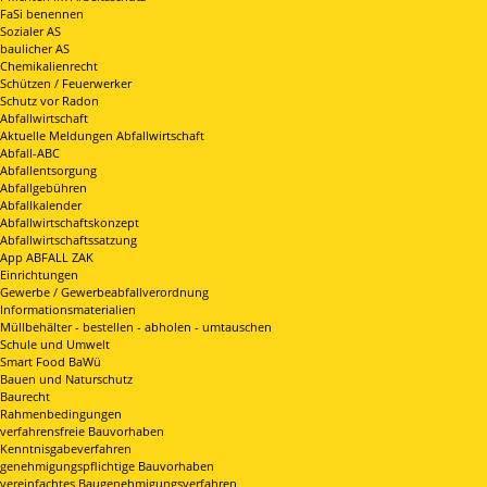
FaSi benennen
Sozialer AS
baulicher AS
Chemikalienrecht
Schützen / Feuerwerker
Schutz vor Radon
Abfallwirtschaft
Aktuelle Meldungen Abfallwirtschaft
Abfall-ABC
Abfallentsorgung
Abfallgebühren
Abfallkalender
Abfallwirtschaftskonzept
Abfallwirtschaftssatzung
App ABFALL ZAK
Einrichtungen
Gewerbe / Gewerbeabfallverordnung
Informationsmaterialien
Müllbehälter - bestellen - abholen - umtauschen
Schule und Umwelt
Smart Food BaWü
Bauen und Naturschutz
Baurecht
Rahmenbedingungen
verfahrensfreie Bauvorhaben
Kenntnisgabeverfahren
genehmigungspflichtige Bauvorhaben
vereinfachtes Baugenehmigungsverfahren