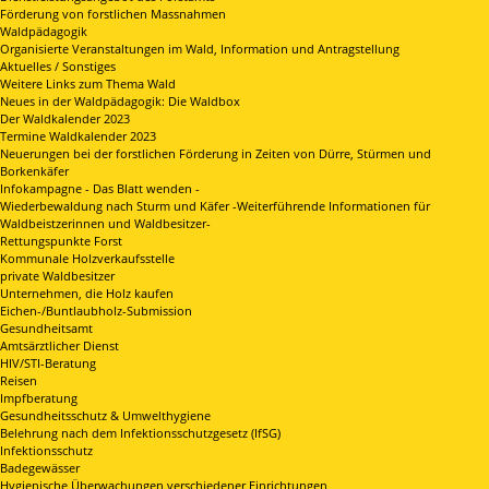
Förderung von forstlichen Massnahmen
Waldpädagogik
Organisierte Veranstaltungen im Wald, Information und Antragstellung
Aktuelles / Sonstiges
Weitere Links zum Thema Wald
Neues in der Waldpädagogik: Die Waldbox
Der Waldkalender 2023
Termine Waldkalender 2023
Neuerungen bei der forstlichen Förderung in Zeiten von Dürre, Stürmen und
Borkenkäfer
Infokampagne - Das Blatt wenden -
Wiederbewaldung nach Sturm und Käfer -Weiterführende Informationen für
Waldbeistzerinnen und Waldbesitzer-
Rettungspunkte Forst
Kommunale Holzverkaufsstelle
private Waldbesitzer
Unternehmen, die Holz kaufen
Eichen-/Buntlaubholz-Submission
Gesundheitsamt
Amtsärztlicher Dienst
HIV/STI-Beratung
Reisen
Impfberatung
Gesundheitsschutz & Umwelthygiene
Belehrung nach dem Infektionsschutzgesetz (IfSG)
Infektionsschutz
Badegewässer
Hygienische Überwachungen verschiedener Einrichtungen