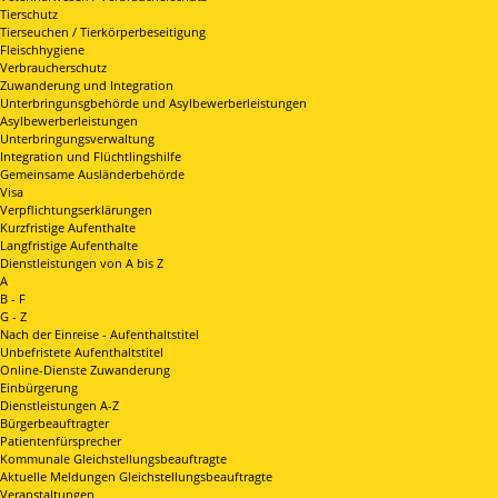
Tierschutz
Tierseuchen / Tierkörperbeseitigung
Fleischhygiene
Verbraucherschutz
Zuwanderung und Integration
Unterbringunsgbehörde und Asylbewerberleistungen
Asylbewerberleistungen
Unterbringungsverwaltung
Integration und Flüchtlingshilfe
Gemeinsame Ausländerbehörde
Visa
Verpflichtungserklärungen
Kurzfristige Aufenthalte
Langfristige Aufenthalte
Dienstleistungen von A bis Z
A
B - F
G - Z
Nach der Einreise - Aufenthaltstitel
Unbefristete Aufenthaltstitel
Online-Dienste Zuwanderung
Einbürgerung
Dienstleistungen A-Z
Bürgerbeauftragter
Patientenfürsprecher
Kommunale Gleichstellungsbeauftragte
Aktuelle Meldungen Gleichstellungsbeauftragte
Veranstaltungen