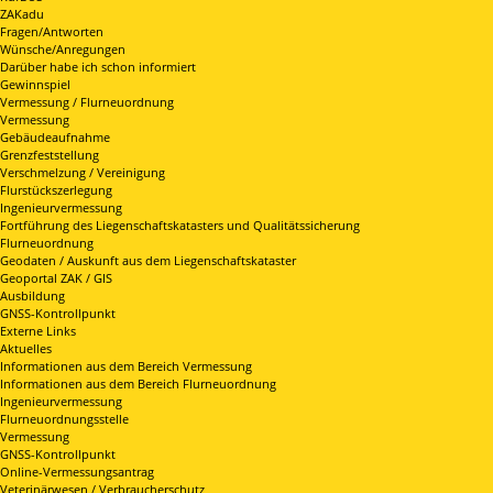
ZAKadu
Fragen/Antworten
Wünsche/Anregungen
Darüber habe ich schon informiert
Gewinnspiel
Vermessung / Flurneuordnung
Vermessung
Gebäudeaufnahme
Grenzfeststellung
Verschmelzung / Vereinigung
Flurstückszerlegung
Ingenieurvermessung
Fortführung des Liegenschaftskatasters und Qualitätssicherung
Flurneuordnung
Geodaten / Auskunft aus dem Liegenschaftskataster
Geoportal ZAK / GIS
Ausbildung
GNSS-Kontrollpunkt
Externe Links
Aktuelles
Informationen aus dem Bereich Vermessung
Informationen aus dem Bereich Flurneuordnung
Ingenieurvermessung
Flurneuordnungsstelle
Vermessung
GNSS-Kontrollpunkt
Online-Vermessungsantrag
Veterinärwesen / Verbraucherschutz