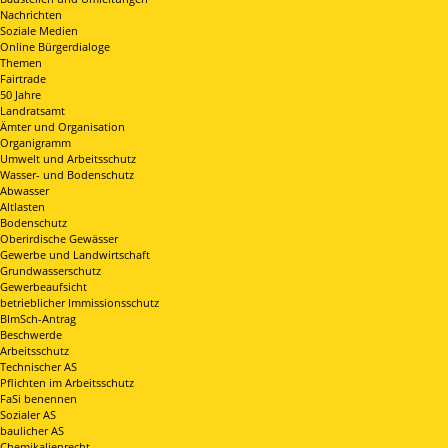
Nachrichten
Soziale Medien
Online Bürgerdialoge
Themen
Fairtrade
50 Jahre
Landratsamt
Ämter und Organisation
Organigramm
Umwelt und Arbeitsschutz
Wasser- und Bodenschutz
Abwasser
Altlasten
Bodenschutz
Oberirdische Gewässer
Gewerbe und Landwirtschaft
Grundwasserschutz
Gewerbeaufsicht
betrieblicher Immissionsschutz
BImSch-Antrag
Beschwerde
Arbeitsschutz
Technischer AS
Pflichten im Arbeitsschutz
FaSi benennen
Sozialer AS
baulicher AS
Chemikalienrecht