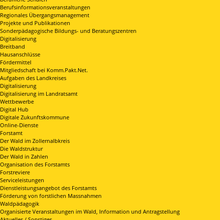
Berufsinformationsveranstaltungen
Regionales Übergangsmanagement
Projekte und Publikationen
Sonderpädagogische Bildungs- und Beratungszentren
Digitalisierung
Breitband
Hausanschlüsse
Fördermittel
Mitgliedschaft bei Komm.Pakt.Net.
Aufgaben des Landkreises
Digitalisierung
Digitalisierung im Landratsamt
Wettbewerbe
Digital Hub
Digitale Zukunftskommune
Online-Dienste
Forstamt
Der Wald im Zollernalbkreis
Die Waldstruktur
Der Wald in Zahlen
Organisation des Forstamts
Forstreviere
Serviceleistungen
Dienstleistungsangebot des Forstamts
Förderung von forstlichen Massnahmen
Waldpädagogik
Organisierte Veranstaltungen im Wald, Information und Antragstellung
Aktuelles / Sonstiges