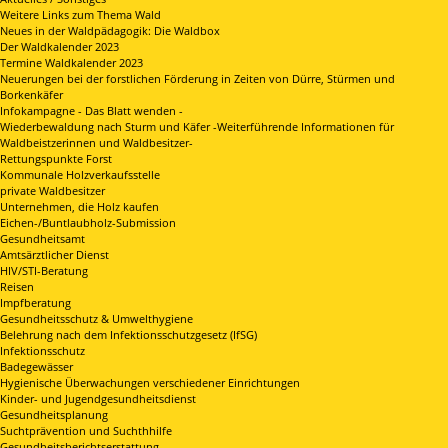
Weitere Links zum Thema Wald
Neues in der Waldpädagogik: Die Waldbox
Der Waldkalender 2023
Termine Waldkalender 2023
Neuerungen bei der forstlichen Förderung in Zeiten von Dürre, Stürmen und
Borkenkäfer
Infokampagne - Das Blatt wenden -
Wiederbewaldung nach Sturm und Käfer -Weiterführende Informationen für
Waldbeistzerinnen und Waldbesitzer-
Rettungspunkte Forst
Kommunale Holzverkaufsstelle
private Waldbesitzer
Unternehmen, die Holz kaufen
Eichen-/Buntlaubholz-Submission
Gesundheitsamt
Amtsärztlicher Dienst
HIV/STI-Beratung
Reisen
Impfberatung
Gesundheitsschutz & Umwelthygiene
Belehrung nach dem Infektionsschutzgesetz (IfSG)
Infektionsschutz
Badegewässer
Hygienische Überwachungen verschiedener Einrichtungen
Kinder- und Jugendgesundheitsdienst
Gesundheitsplanung
Suchtprävention und Suchthhilfe
Gesundheitsberichtserstattung