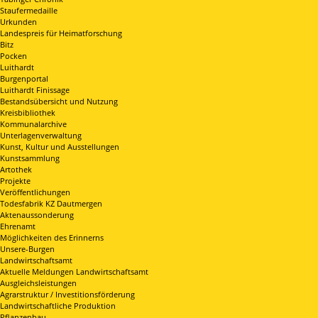
Staufermedaille
Urkunden
Landespreis für Heimatforschung
Bitz
Pocken
Luithardt
Burgenportal
Luithardt Finissage
Bestandsübersicht und Nutzung
Kreisbibliothek
Kommunalarchive
Unterlagenverwaltung
Kunst, Kultur und Ausstellungen
Kunstsammlung
Artothek
Projekte
Veröffentlichungen
Todesfabrik KZ Dautmergen
Aktenaussonderung
Ehrenamt
Möglichkeiten des Erinnerns
Unsere-Burgen
Landwirtschaftsamt
Aktuelle Meldungen Landwirtschaftsamt
Ausgleichsleistungen
Agrarstruktur / Investitionsförderung
Landwirtschaftliche Produktion
Pflanzenbau