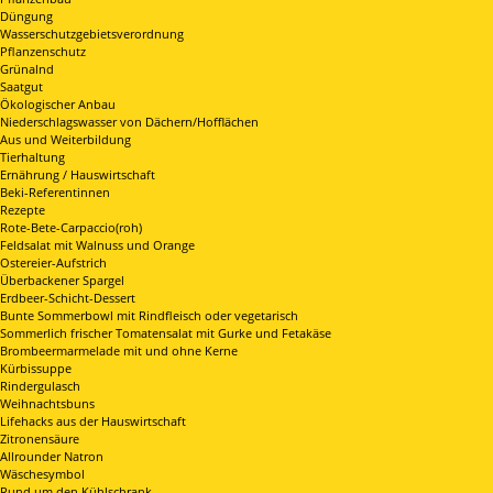
Düngung
Wasserschutzgebietsverordnung
Pflanzenschutz
Grünalnd
Saatgut
Ökologischer Anbau
Niederschlagswasser von Dächern/Hofflächen
Aus und Weiterbildung
Tierhaltung
Ernährung / Hauswirtschaft
Beki-Referentinnen
Rezepte
Rote-Bete-Carpaccio(roh)
Feldsalat mit Walnuss und Orange
Ostereier-Aufstrich
Überbackener Spargel
Erdbeer-Schicht-Dessert
Bunte Sommerbowl mit Rindfleisch oder vegetarisch
Sommerlich frischer Tomatensalat mit Gurke und Fetakäse
Brombeermarmelade mit und ohne Kerne
Kürbissuppe
Rindergulasch
Weihnachtsbuns
Lifehacks aus der Hauswirtschaft
Zitronensäure
Allrounder Natron
Wäschesymbol
Rund um den Kühlschrank