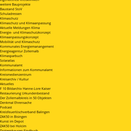
weitere Bauprojekte
Baustand StoV
Schuladressen
Klimaschutz
Klimaschutz und Klimaanpassung
Aktuelle Meldungen Klima
Energie- und Klimaschutzkonzept
Klimaanpassungskonzept
Mobilität und Klimaschutz
Kommunales Energiemanangement
Energieagentur Zollernalb
Klimasparbuch
Solaratlas
Kommunalamt
Informationen zum Kommunalamt
Kreismedienzentrum
Kreisarchiv / Kultur
Aktuelles
F 10 Bildarchiv Hanne-Lore Kaiser
Restaurierung Urkundenbestand
Der Zollernalbkreis in 50 Objekten
Denkmal Ehrensache
Podcast
Kreisfeuerlöschverband Balingen
ZAK50 in Bisingen
Kunst im Depot
ZAK50 bei Holcim
Dotternhausen Findbuch