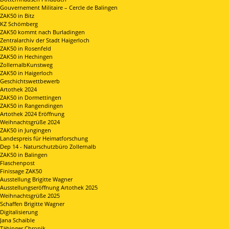
Gouvernement Militaire – Cercle de Balingen
ZAK50 in Bitz
KZ Schömberg
ZAK50 kommt nach Burladingen
Zentralarchiv der Stadt Haigerloch
ZAK50 in Rosenfeld
ZAK50 in Hechingen
ZollernalbKunstweg
ZAK50 in Haigerloch
Geschichtswettbewerb
Artothek 2024
ZAK50 in Dormettingen
ZAK50 in Rangendingen
Artothek 2024 Eröffnung
Weihnachtsgrüße 2024
ZAK50 in Jungingen
Landespreis für Heimatforschung
Dep 14 - Naturschutzbüro Zollernalb
ZAK50 in Balingen
Flaschenpost
Finissage ZAK50
Ausstellung Brigitte Wagner
Ausstellungseröffnung Artothek 2025
Weihnachtsgrüße 2025
Schaffen Brigitte Wagner
Digitalisierung
Jana Schaible
Täbinger Chronik