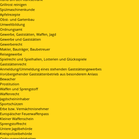
Grillrost reinigen
Spülmaschinenkunde
Apfelrezepte
Obst- und Gartenbau
Umweltbildung
Ordnungsamt
Gewerbe, Gaststätten, Waffen, Jagd
Gewerbe und Gaststätten
Gewerberecht
Makler, Bauträger, Baubetreuer
Reisegewerbe
Spielrecht und Spielhallen, Lotterien und Glücksspiele
Gaststättenrecht
Anmeldung/Ummeldung eines stehenden Gaststättengewerbes
Vorübergehender Gaststättenbetrieb aus besonderem Anlass
Bewacher
Prostitution
Waffen und Sprengstoff
Waffenrecht
Jagdscheininhaber
Sportschützen
Erbe bzw. Vermächtnisnehmer
Europäischer Feuerwaffenpass
Kleiner Waffenschein
Sprengstoffrecht
Untere Jagdbehörde
Kreispolizeibehörde
Ordnungswidrigkeiten