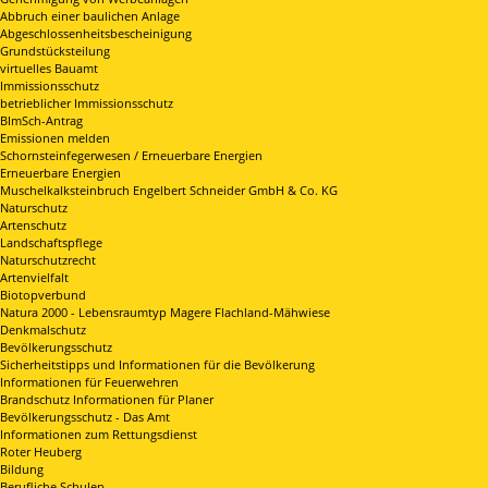
Abbruch einer baulichen Anlage
Abgeschlossenheitsbescheinigung
Grundstücksteilung
virtuelles Bauamt
Immissionsschutz
betrieblicher Immissionsschutz
BImSch-Antrag
Emissionen melden
Schornsteinfegerwesen / Erneuerbare Energien
Erneuerbare Energien
Muschelkalksteinbruch Engelbert Schneider GmbH & Co. KG
Naturschutz
Artenschutz
Landschaftspflege
Naturschutzrecht
Artenvielfalt
Biotopverbund
Natura 2000 - Lebensraumtyp Magere Flachland-Mähwiese
Denkmalschutz
Bevölkerungsschutz
Sicherheitstipps und Informationen für die Bevölkerung
Informationen für Feuerwehren
Brandschutz Informationen für Planer
Bevölkerungsschutz - Das Amt
Informationen zum Rettungsdienst
Roter Heuberg
Bildung
Berufliche Schulen