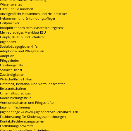
Wissenswertes
Hitze und Gesundheit
Anzeigepflicht Hebammen und Heilpraktiker
Hebammen und Entbindungspfleger
Heilpraktiker
Impfpflicht nach dem Masernschutzgesetz
Mehrsprachiges Merkblatt ESU
Haupt-, Kultur- und Schulamt
Jugendamt
Sozialpädagogische Hilfen
Adoptions- und Pflegestellen
Adoption
Pflegekinder
Erziehungshilfe
Sozialer Dienst
Zuständigkeiten
Wirtschaftliche Hilfen
Unterhalt, Beistand- und Vormundschaften
Beistandschaften
Unterhaltsvorschuss
Koordinierungsstelle
Vormundschaften und Pflegschaften:
Jugendhilfeplanung
Jugendpflege => www.jugendnetz-zollernalbkreis.de
Fachberatung für Kindertageseinrichtungen
KontaktFachberatungsstellen
FortbildungFachkräfte
Gesetze, Vorschriften, Richtlinien