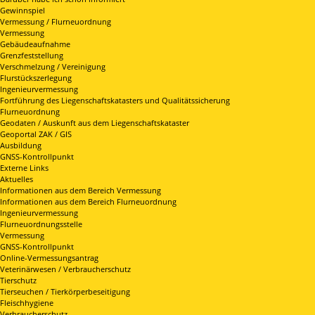
Gewinnspiel
Vermessung / Flurneuordnung
Vermessung
Gebäudeaufnahme
Grenzfeststellung
Verschmelzung / Vereinigung
Flurstückszerlegung
Ingenieurvermessung
Fortführung des Liegenschaftskatasters und Qualitätssicherung
Flurneuordnung
Geodaten / Auskunft aus dem Liegenschaftskataster
Geoportal ZAK / GIS
Ausbildung
GNSS-Kontrollpunkt
Externe Links
Aktuelles
Informationen aus dem Bereich Vermessung
Informationen aus dem Bereich Flurneuordnung
Ingenieurvermessung
Flurneuordnungsstelle
Vermessung
GNSS-Kontrollpunkt
Online-Vermessungsantrag
Veterinärwesen / Verbraucherschutz
Tierschutz
Tierseuchen / Tierkörperbeseitigung
Fleischhygiene
Verbraucherschutz