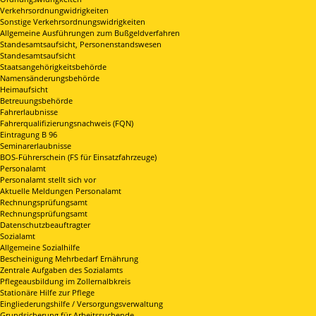
Verkehrsordnungwidrigkeiten
Sonstige Verkehrsordnungswidrigkeiten
Allgemeine Ausführungen zum Bußgeldverfahren
Standesamtsaufsicht, Personenstandswesen
Standesamtsaufsicht
Staatsangehörigkeitsbehörde
Namensänderungsbehörde
Heimaufsicht
Betreuungsbehörde
Fahrerlaubnisse
Fahrerqualifizierungsnachweis (FQN)
Eintragung B 96
Seminarerlaubnisse
BOS-Führerschein (FS für Einsatzfahrzeuge)
Personalamt
Personalamt stellt sich vor
Aktuelle Meldungen Personalamt
Rechnungsprüfungsamt
Rechnungsprüfungsamt
Datenschutzbeauftragter
Sozialamt
Allgemeine Sozialhilfe
Bescheinigung Mehrbedarf Ernährung
Zentrale Aufgaben des Sozialamts
Pflegeausbildung im Zollernalbkreis
Stationäre Hilfe zur Pflege
Eingliederungshilfe / Versorgungsverwaltung
Grundsicherung für Arbeitssuchende