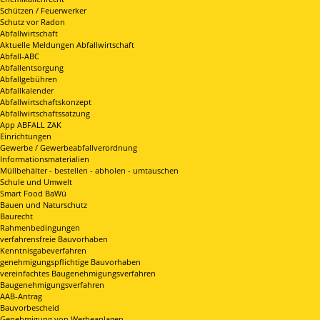
Schützen / Feuerwerker
Schutz vor Radon
Abfallwirtschaft
Aktuelle Meldungen Abfallwirtschaft
Abfall-ABC
Abfallentsorgung
Abfallgebühren
Abfallkalender
Abfallwirtschaftskonzept
Abfallwirtschaftssatzung
App ABFALL ZAK
Einrichtungen
Gewerbe / Gewerbeabfallverordnung
Informationsmaterialien
Müllbehälter - bestellen - abholen - umtauschen
Schule und Umwelt
Smart Food BaWü
Bauen und Naturschutz
Baurecht
Rahmenbedingungen
verfahrensfreie Bauvorhaben
Kenntnisgabeverfahren
genehmigungspflichtige Bauvorhaben
vereinfachtes Baugenehmigungsverfahren
Baugenehmigungsverfahren
AAB-Antrag
Bauvorbescheid
Genehmigung von Werbeanlagen