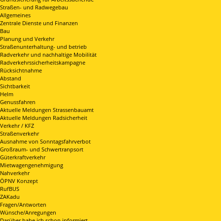
Straßen- und Radwegebau
Allgemeines
Zentrale Dienste und Finanzen
Bau
Planung und Verkehr
Straßenunterhaltung- und betrieb
Radverkehr und nachhaltige Mobilität
Radverkehrssicherheitskampagne
Rücksichtnahme
Abstand
Sichtbarkeit
Helm
Genussfahren
Aktuelle Meldungen Strassenbauamt
Aktuelle Meldungen Radsicherheit
Verkehr / KFZ
Straßenverkehr
Ausnahme von Sonntagsfahrverbot
Großraum- und Schwertranpsort
Güterkraftverkehr
Mietwagengenehmigung
Nahverkehr
ÖPNV Konzept
RufBUS
ZAKadu
Fragen/Antworten
Wünsche/Anregungen
Darüber habe ich schon informiert