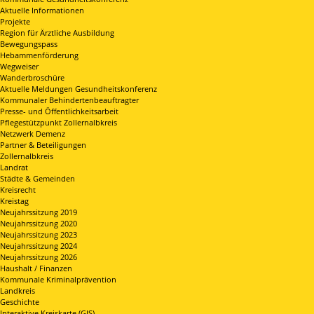
Aktuelle Informationen
Projekte
Region für Ärztliche Ausbildung
Bewegungspass
Hebammenförderung
Wegweiser
Wanderbroschüre
Aktuelle Meldungen Gesundheitskonferenz
Kommunaler Behindertenbeauftragter
Presse- und Öffentlichkeitsarbeit
Pflegestützpunkt Zollernalbkreis
Netzwerk Demenz
Partner & Beteiligungen
Zollernalbkreis
Landrat
Städte & Gemeinden
Kreisrecht
Kreistag
Neujahrssitzung 2019
Neujahrssitzung 2020
Neujahrssitzung 2023
Neujahrssitzung 2024
Neujahrssitzung 2026
Haushalt / Finanzen
Kommunale Kriminalprävention
Landkreis
Geschichte
Interaktive Kreiskarte (GIS)