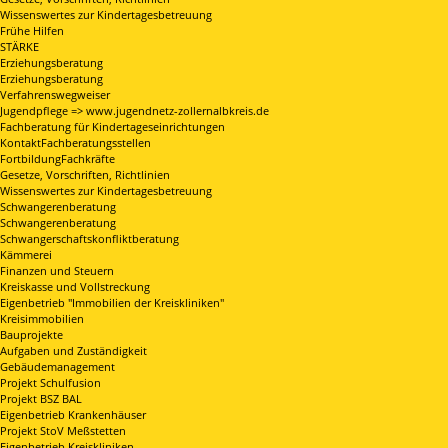
Wissenswertes zur Kindertagesbetreuung
Frühe Hilfen
STÄRKE
Erziehungsberatung
Erziehungsberatung
Verfahrenswegweiser
Jugendpflege => www.jugendnetz-zollernalbkreis.de
Fachberatung für Kindertageseinrichtungen
KontaktFachberatungsstellen
FortbildungFachkräfte
Gesetze, Vorschriften, Richtlinien
Wissenswertes zur Kindertagesbetreuung
Schwangerenberatung
Schwangerenberatung
Schwangerschaftskonfliktberatung
Kämmerei
Finanzen und Steuern
Kreiskasse und Vollstreckung
Eigenbetrieb "Immobilien der Kreiskliniken"
Kreisimmobilien
Bauprojekte
Aufgaben und Zuständigkeit
Gebäudemanagement
Projekt Schulfusion
Projekt BSZ BAL
Eigenbetrieb Krankenhäuser
Projekt StoV Meßstetten
Eigenbetrieb Kreiskliniken