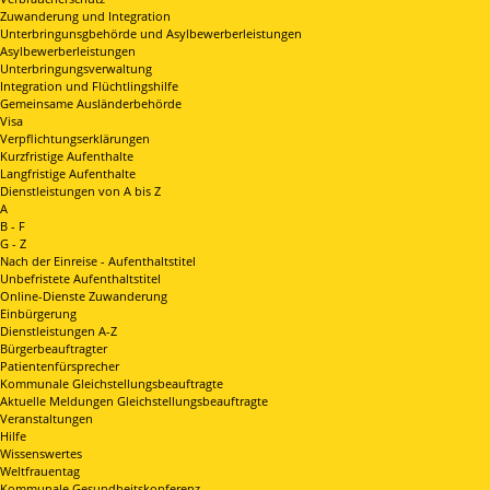
Zuwanderung und Integration
Unterbringunsgbehörde und Asylbewerberleistungen
Asylbewerberleistungen
Unterbringungsverwaltung
Integration und Flüchtlingshilfe
Gemeinsame Ausländerbehörde
Visa
Verpflichtungserklärungen
Kurzfristige Aufenthalte
Langfristige Aufenthalte
Dienstleistungen von A bis Z
A
B - F
G - Z
Nach der Einreise - Aufenthaltstitel
Unbefristete Aufenthaltstitel
Online-Dienste Zuwanderung
Einbürgerung
Dienstleistungen A-Z
Bürgerbeauftragter
Patientenfürsprecher
Kommunale Gleichstellungsbeauftragte
Aktuelle Meldungen Gleichstellungsbeauftragte
Veranstaltungen
Hilfe
Wissenswertes
Weltfrauentag
Kommunale Gesundheitskonferenz