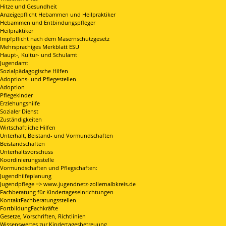
Hitze und Gesundheit
Anzeigepflicht Hebammen und Heilpraktiker
Hebammen und Entbindungspfleger
Heilpraktiker
Impfpflicht nach dem Masernschutzgesetz
Mehrsprachiges Merkblatt ESU
Haupt-, Kultur- und Schulamt
Jugendamt
Sozialpädagogische Hilfen
Adoptions- und Pflegestellen
Adoption
Pflegekinder
Erziehungshilfe
Sozialer Dienst
Zuständigkeiten
Wirtschaftliche Hilfen
Unterhalt, Beistand- und Vormundschaften
Beistandschaften
Unterhaltsvorschuss
Koordinierungsstelle
Vormundschaften und Pflegschaften:
Jugendhilfeplanung
Jugendpflege => www.jugendnetz-zollernalbkreis.de
Fachberatung für Kindertageseinrichtungen
KontaktFachberatungsstellen
FortbildungFachkräfte
Gesetze, Vorschriften, Richtlinien
Wissenswertes zur Kindertagesbetreuung