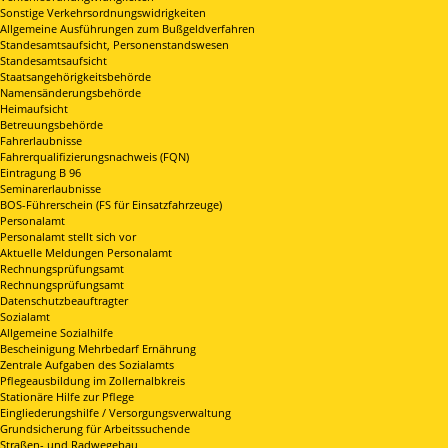
Sonstige Verkehrsordnungswidrigkeiten
Allgemeine Ausführungen zum Bußgeldverfahren
Standesamtsaufsicht, Personenstandswesen
Standesamtsaufsicht
Staatsangehörigkeitsbehörde
Namensänderungsbehörde
Heimaufsicht
Betreuungsbehörde
Fahrerlaubnisse
Fahrerqualifizierungsnachweis (FQN)
Eintragung B 96
Seminarerlaubnisse
BOS-Führerschein (FS für Einsatzfahrzeuge)
Personalamt
Personalamt stellt sich vor
Aktuelle Meldungen Personalamt
Rechnungsprüfungsamt
Rechnungsprüfungsamt
Datenschutzbeauftragter
Sozialamt
Allgemeine Sozialhilfe
Bescheinigung Mehrbedarf Ernährung
Zentrale Aufgaben des Sozialamts
Pflegeausbildung im Zollernalbkreis
Stationäre Hilfe zur Pflege
Eingliederungshilfe / Versorgungsverwaltung
Grundsicherung für Arbeitssuchende
Straßen- und Radwegebau