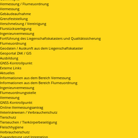
Vermessung / Flurneuordnung
Vermessung
Gebäudeaufnahme
Grenzfeststellung
Verschmelzung / Vereinigung
Flurstückszerlegung
Ingenieurvermessung
Fortführung des Liegenschaftskatasters und Qualitätssicherung
Flurneuordnung
Geodaten / Auskunft aus dem Liegenschaftskataster
Geoportal ZAK / GIS
Ausbildung
GNSS-Kontrollpunkt
Externe Links
Aktuelles
Informationen aus dem Bereich Vermessung
Informationen aus dem Bereich Flurneuordnung
Ingenieurvermessung
Flurneuordnungsstelle
Vermessung
GNSS-Kontrollpunkt
Online-Vermessungsantrag
Veterinärwesen / Verbraucherschutz
Tierschutz
Tierseuchen / Tierkörperbeseitigung
Fleischhygiene
Verbraucherschutz
Zuwanderung und Integration