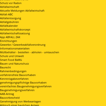
Schutz vor Radon
Abfallwirtschaft
Aktuelle Meldungen Abfallwirtschaft
Abfall-ABC
Abfallentsorgung
Abfallgebühren
Abfallkalender
Abfallwirtschaftskonzept
Abfallwirtschaftssatzung
App ABFALL ZAK
Einrichtungen
Gewerbe / Gewerbeabfallverordnung
Informationsmaterialien
Müllbehälter - bestellen - abholen - umtauschen
Schule und Umwelt
Smart Food BaWü
Bauen und Naturschutz
Baurecht
Rahmenbedingungen
verfahrensfreie Bauvorhaben
Kenntnisgabeverfahren
genehmigungspflichtige Bauvorhaben
vereinfachtes Baugenehmigungsverfahren
Baugenehmigungsverfahren
AAB-Antrag
Bauvorbescheid
Genehmigung von Werbeanlagen
Abbruch einer baulichen Anlage