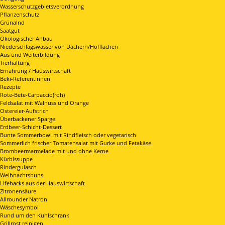
Wasserschutzgebietsverordnung
Pflanzenschutz
Grünalnd
Saatgut
Ökologischer Anbau
Niederschlagswasser von Dächern/Hofflächen
Aus und Weiterbildung
Tierhaltung
Ernährung / Hauswirtschaft
Beki-Referentinnen
Rezepte
Rote-Bete-Carpaccio(roh)
Feldsalat mit Walnuss und Orange
Ostereier-Aufstrich
Überbackener Spargel
Erdbeer-Schicht-Dessert
Bunte Sommerbowl mit Rindfleisch oder vegetarisch
Sommerlich frischer Tomatensalat mit Gurke und Fetakäse
Brombeermarmelade mit und ohne Kerne
Kürbissuppe
Rindergulasch
Weihnachtsbuns
Lifehacks aus der Hauswirtschaft
Zitronensäure
Allrounder Natron
Wäschesymbol
Rund um den Kühlschrank
Grillrost reinigen