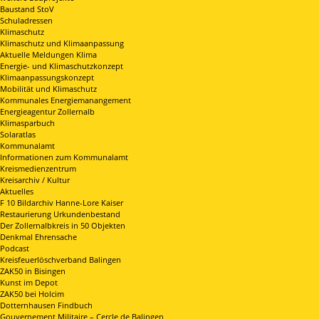
Baustand StoV
Schuladressen
Klimaschutz
Klimaschutz und Klimaanpassung
Aktuelle Meldungen Klima
Energie- und Klimaschutzkonzept
Klimaanpassungskonzept
Mobilität und Klimaschutz
Kommunales Energiemanangement
Energieagentur Zollernalb
Klimasparbuch
Solaratlas
Kommunalamt
Informationen zum Kommunalamt
Kreismedienzentrum
Kreisarchiv / Kultur
Aktuelles
F 10 Bildarchiv Hanne-Lore Kaiser
Restaurierung Urkundenbestand
Der Zollernalbkreis in 50 Objekten
Denkmal Ehrensache
Podcast
Kreisfeuerlöschverband Balingen
ZAK50 in Bisingen
Kunst im Depot
ZAK50 bei Holcim
Dotternhausen Findbuch
Gouvernement Militaire – Cercle de Balingen