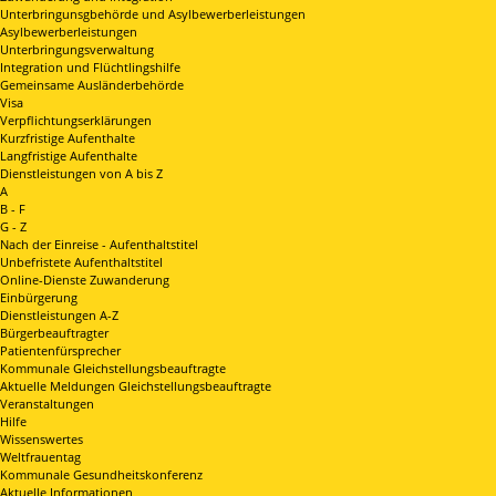
Unterbringunsgbehörde und Asylbewerberleistungen
Asylbewerberleistungen
Unterbringungsverwaltung
Integration und Flüchtlingshilfe
Gemeinsame Ausländerbehörde
Visa
Verpflichtungserklärungen
Kurzfristige Aufenthalte
Langfristige Aufenthalte
Dienstleistungen von A bis Z
A
B - F
G - Z
Nach der Einreise - Aufenthaltstitel
Unbefristete Aufenthaltstitel
Online-Dienste Zuwanderung
Einbürgerung
Dienstleistungen A-Z
Bürgerbeauftragter
Patientenfürsprecher
Kommunale Gleichstellungsbeauftragte
Aktuelle Meldungen Gleichstellungsbeauftragte
Veranstaltungen
Hilfe
Wissenswertes
Weltfrauentag
Kommunale Gesundheitskonferenz
Aktuelle Informationen