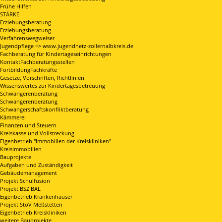
Frühe Hilfen
STÄRKE
Erziehungsberatung
Erziehungsberatung
Verfahrenswegweiser
Jugendpflege => www.jugendnetz-zollernalbkreis.de
Fachberatung für Kindertageseinrichtungen
KontaktFachberatungsstellen
FortbildungFachkräfte
Gesetze, Vorschriften, Richtlinien
Wissenswertes zur Kindertagesbetreuung
Schwangerenberatung
Schwangerenberatung
Schwangerschaftskonfliktberatung
Kämmerei
Finanzen und Steuern
Kreiskasse und Vollstreckung
Eigenbetrieb "Immobilien der Kreiskliniken"
Kreisimmobilien
Bauprojekte
Aufgaben und Zuständigkeit
Gebäudemanagement
Projekt Schulfusion
Projekt BSZ BAL
Eigenbetrieb Krankenhäuser
Projekt StoV Meßstetten
Eigenbetrieb Kreiskliniken
weitere Bauprojekte