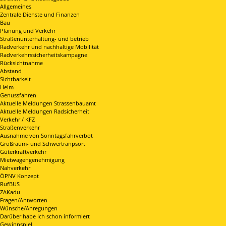
Allgemeines
Zentrale Dienste und Finanzen
Bau
Planung und Verkehr
Straßenunterhaltung- und betrieb
Radverkehr und nachhaltige Mobilität
Radverkehrssicherheitskampagne
Rücksichtnahme
Abstand
Sichtbarkeit
Helm
Genussfahren
Aktuelle Meldungen Strassenbauamt
Aktuelle Meldungen Radsicherheit
Verkehr / KFZ
Straßenverkehr
Ausnahme von Sonntagsfahrverbot
Großraum- und Schwertranpsort
Güterkraftverkehr
Mietwagengenehmigung
Nahverkehr
ÖPNV Konzept
RufBUS
ZAKadu
Fragen/Antworten
Wünsche/Anregungen
Darüber habe ich schon informiert
Gewinnspiel