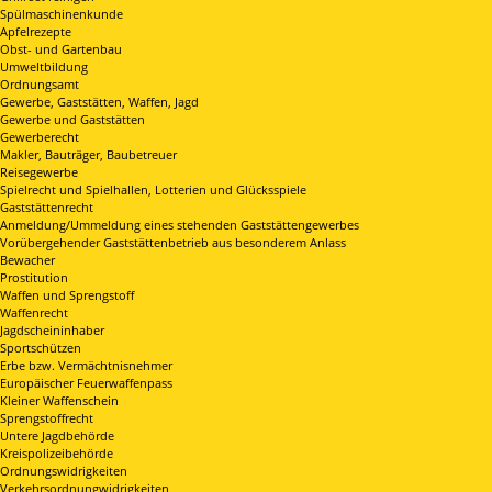
Spülmaschinenkunde
Apfelrezepte
Obst- und Gartenbau
Umweltbildung
Ordnungsamt
Gewerbe, Gaststätten, Waffen, Jagd
Gewerbe und Gaststätten
Gewerberecht
Makler, Bauträger, Baubetreuer
Reisegewerbe
Spielrecht und Spielhallen, Lotterien und Glücksspiele
Gaststättenrecht
Anmeldung/Ummeldung eines stehenden Gaststättengewerbes
Vorübergehender Gaststättenbetrieb aus besonderem Anlass
Bewacher
Prostitution
Waffen und Sprengstoff
Waffenrecht
Jagdscheininhaber
Sportschützen
Erbe bzw. Vermächtnisnehmer
Europäischer Feuerwaffenpass
Kleiner Waffenschein
Sprengstoffrecht
Untere Jagdbehörde
Kreispolizeibehörde
Ordnungswidrigkeiten
Verkehrsordnungwidrigkeiten