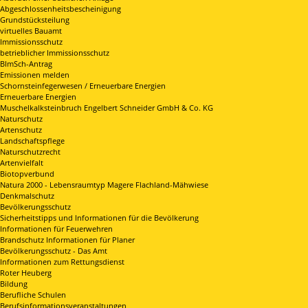
Abgeschlossenheitsbescheinigung
Grundstücksteilung
virtuelles Bauamt
Immissionsschutz
betrieblicher Immissionsschutz
BImSch-Antrag
Emissionen melden
Schornsteinfegerwesen / Erneuerbare Energien
Erneuerbare Energien
Muschelkalksteinbruch Engelbert Schneider GmbH & Co. KG
Naturschutz
Artenschutz
Landschaftspflege
Naturschutzrecht
Artenvielfalt
Biotopverbund
Natura 2000 - Lebensraumtyp Magere Flachland-Mähwiese
Denkmalschutz
Bevölkerungsschutz
Sicherheitstipps und Informationen für die Bevölkerung
Informationen für Feuerwehren
Brandschutz Informationen für Planer
Bevölkerungsschutz - Das Amt
Informationen zum Rettungsdienst
Roter Heuberg
Bildung
Berufliche Schulen
Berufsinformationsveranstaltungen