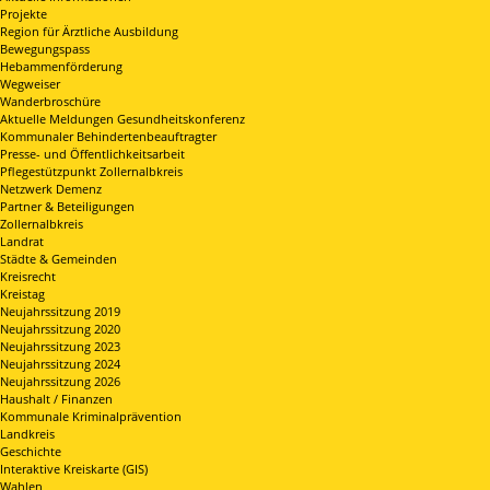
Projekte
Region für Ärztliche Ausbildung
Bewegungspass
Hebammenförderung
Wegweiser
Wanderbroschüre
Aktuelle Meldungen Gesundheitskonferenz
Kommunaler Behindertenbeauftragter
Presse- und Öffentlichkeitsarbeit
Pflegestützpunkt Zollernalbkreis
Netzwerk Demenz
Partner & Beteiligungen
Zollernalbkreis
Landrat
Städte & Gemeinden
Kreisrecht
Kreistag
Neujahrssitzung 2019
Neujahrssitzung 2020
Neujahrssitzung 2023
Neujahrssitzung 2024
Neujahrssitzung 2026
Haushalt / Finanzen
Kommunale Kriminalprävention
Landkreis
Geschichte
Interaktive Kreiskarte (GIS)
Wahlen