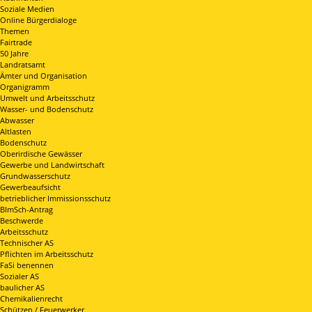
Soziale Medien
Online Bürgerdialoge
Themen
Fairtrade
50 Jahre
Landratsamt
Ämter und Organisation
Organigramm
Umwelt und Arbeitsschutz
Wasser- und Bodenschutz
Abwasser
Altlasten
Bodenschutz
Oberirdische Gewässer
Gewerbe und Landwirtschaft
Grundwasserschutz
Gewerbeaufsicht
betrieblicher Immissionsschutz
BImSch-Antrag
Beschwerde
Arbeitsschutz
Technischer AS
Pflichten im Arbeitsschutz
FaSi benennen
Sozialer AS
baulicher AS
Chemikalienrecht
Schützen / Feuerwerker