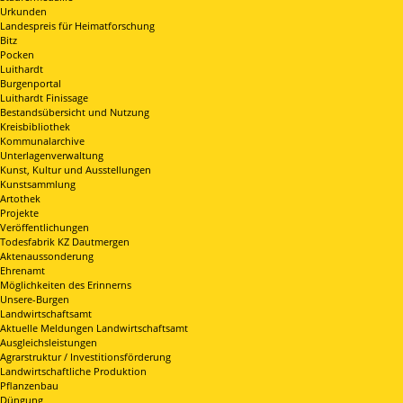
Urkunden
Landespreis für Heimatforschung
Bitz
Pocken
Luithardt
Burgenportal
Luithardt Finissage
Bestandsübersicht und Nutzung
Kreisbibliothek
Kommunalarchive
Unterlagenverwaltung
Kunst, Kultur und Ausstellungen
Kunstsammlung
Artothek
Projekte
Veröffentlichungen
Todesfabrik KZ Dautmergen
Aktenaussonderung
Ehrenamt
Möglichkeiten des Erinnerns
Unsere-Burgen
Landwirtschaftsamt
Aktuelle Meldungen Landwirtschaftsamt
Ausgleichsleistungen
Agrarstruktur / Investitionsförderung
Landwirtschaftliche Produktion
Pflanzenbau
Düngung