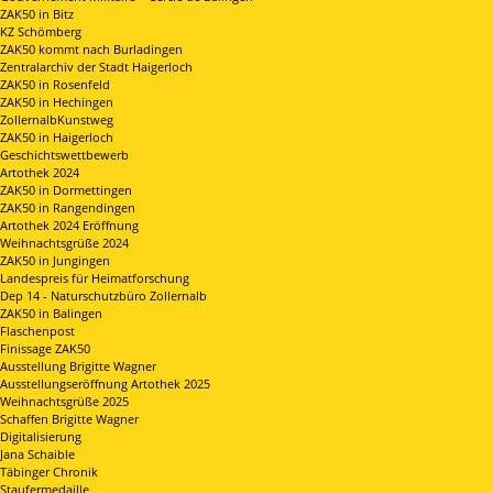
ZAK50 in Bitz
KZ Schömberg
ZAK50 kommt nach Burladingen
Zentralarchiv der Stadt Haigerloch
ZAK50 in Rosenfeld
ZAK50 in Hechingen
ZollernalbKunstweg
ZAK50 in Haigerloch
Geschichtswettbewerb
Artothek 2024
ZAK50 in Dormettingen
ZAK50 in Rangendingen
Artothek 2024 Eröffnung
Weihnachtsgrüße 2024
ZAK50 in Jungingen
Landespreis für Heimatforschung
Dep 14 - Naturschutzbüro Zollernalb
ZAK50 in Balingen
Flaschenpost
Finissage ZAK50
Ausstellung Brigitte Wagner
Ausstellungseröffnung Artothek 2025
Weihnachtsgrüße 2025
Schaffen Brigitte Wagner
Digitalisierung
Jana Schaible
Täbinger Chronik
Staufermedaille