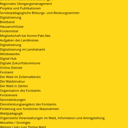
Regionales Übergangsmanagement
Projekte und Publikationen
Sonderpädagogische Bildungs- und Beratungszentren
Digitalisierung
Breitband
Hausanschlüsse
Fördermittel
Mitgliedschaft bei Komm.Pakt.Net.
Aufgaben des Landkreises
Digitalisierung
Digitalisierung im Landratsamt
Wettbewerbe
Digital Hub
Digitale Zukunftskommune
Online-Dienste
Forstamt
Der Wald im Zollernalbkreis
Die Waldstruktur
Der Wald in Zahlen
Organisation des Forstamts
Forstreviere
Serviceleistungen
Dienstleistungsangebot des Forstamts
Förderung von forstlichen Massnahmen
Waldpädagogik
Organisierte Veranstaltungen im Wald, Information und Antragstellung
Aktuelles / Sonstiges
Weitere Links zum Thema Wald