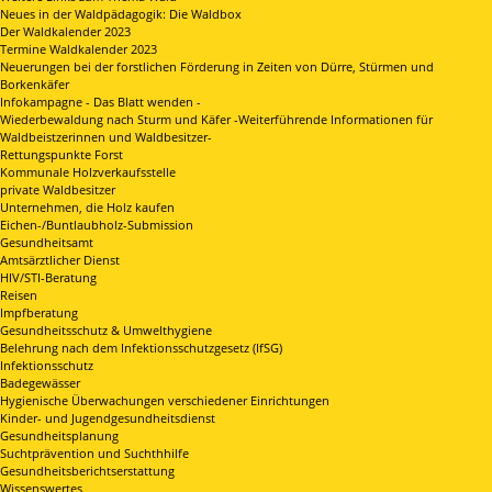
Neues in der Waldpädagogik: Die Waldbox
Der Waldkalender 2023
Termine Waldkalender 2023
Neuerungen bei der forstlichen Förderung in Zeiten von Dürre, Stürmen und
Borkenkäfer
Infokampagne - Das Blatt wenden -
Wiederbewaldung nach Sturm und Käfer -Weiterführende Informationen für
Waldbeistzerinnen und Waldbesitzer-
Rettungspunkte Forst
Kommunale Holzverkaufsstelle
private Waldbesitzer
Unternehmen, die Holz kaufen
Eichen-/Buntlaubholz-Submission
Gesundheitsamt
Amtsärztlicher Dienst
HIV/STI-Beratung
Reisen
Impfberatung
Gesundheitsschutz & Umwelthygiene
Belehrung nach dem Infektionsschutzgesetz (IfSG)
Infektionsschutz
Badegewässer
Hygienische Überwachungen verschiedener Einrichtungen
Kinder- und Jugendgesundheitsdienst
Gesundheitsplanung
Suchtprävention und Suchthhilfe
Gesundheitsberichtserstattung
Wissenswertes