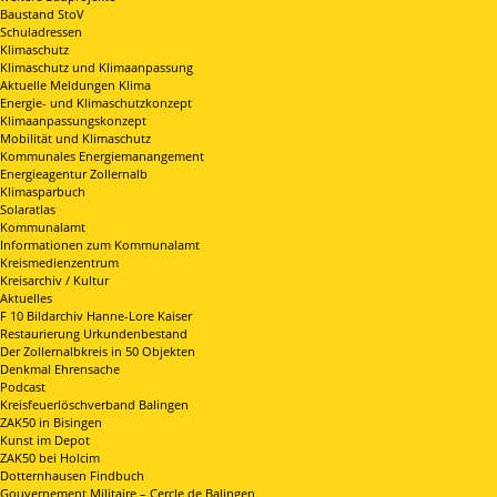
Baustand StoV
Schuladressen
Klimaschutz
Klimaschutz und Klimaanpassung
Aktuelle Meldungen Klima
Energie- und Klimaschutzkonzept
Klimaanpassungskonzept
Mobilität und Klimaschutz
Kommunales Energiemanangement
Energieagentur Zollernalb
Klimasparbuch
Solaratlas
Kommunalamt
Informationen zum Kommunalamt
Kreismedienzentrum
Kreisarchiv / Kultur
Aktuelles
F 10 Bildarchiv Hanne-Lore Kaiser
Restaurierung Urkundenbestand
Der Zollernalbkreis in 50 Objekten
Denkmal Ehrensache
Podcast
Kreisfeuerlöschverband Balingen
ZAK50 in Bisingen
Kunst im Depot
ZAK50 bei Holcim
Dotternhausen Findbuch
Gouvernement Militaire – Cercle de Balingen