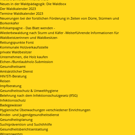
Neues in der Waldpädagogik: Die Waldbox
Der Waldkalender 2023
Termine Waldkalender 2023
Neuerungen bei der forstlichen Förderung in Zeiten von Dürre, Stürmen und
Borkenkäfer
Infokampagne - Das Blatt wenden -
Wiederbewaldung nach Sturm und Käfer -Weiterführende Informationen für
Waldbeistzerinnen und Waldbesitzer-
Rettungspunkte Forst
Kommunale Holzverkaufsstelle
private Waldbesitzer
Unternehmen, die Holz kaufen
Eichen-/Buntlaubholz-Submission
Gesundheitsamt
Amtsärztlicher Dienst
HIV/STI-Beratung
Reisen
Impfberatung
Gesundheitsschutz & Umwelthygiene
Belehrung nach dem Infektionsschutzgesetz (IfSG)
Infektionsschutz
Badegewässer
Hygienische Überwachungen verschiedener Einrichtungen
Kinder- und Jugendgesundheitsdienst
Gesundheitsplanung
Suchtprävention und Suchthhilfe
Gesundheitsberichtserstattung
Wissenswertes