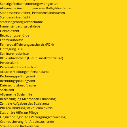
Sonstige Verkehrsordnungswidrigkeiten
Allgemeine Ausführungen zum Bußgeldverfahren
Standesamtsaufsicht, Personenstandswesen
Standesamtsaufsicht
Staatsangehörigkeitsbehörde
Namensänderungsbehörde
Heimaufsicht
Betreuungsbehörde
Fahrerlaubnisse
Fahrerqualifizierungsnachweis (FQN)
Eintragung B 96
Seminarerlaubnisse
BOS-Führerschein (FS für Einsatzfahrzeuge)
Personalamt
Personalamt stellt sich vor
Aktuelle Meldungen Personalamt
Rechnungsprüfungsamt
Rechnungsprüfungsamt
Datenschutzbeauftragter
Sozialamt
Allgemeine Sozialhilfe
Bescheinigung Mehrbedarf Ernährung
Zentrale Aufgaben des Sozialamts
Pflegeausbildung im Zollernalbkreis
Stationäre Hilfe zur Pflege
Eingliederungshilfe / Versorgungsverwaltung
Grundsicherung für Arbeitssuchende
Straßen- und Radwegebau