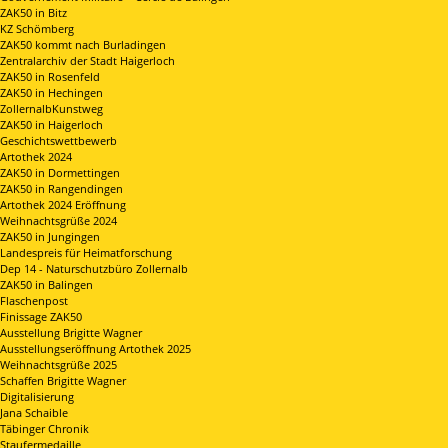
ZAK50 in Bitz
KZ Schömberg
ZAK50 kommt nach Burladingen
Zentralarchiv der Stadt Haigerloch
ZAK50 in Rosenfeld
ZAK50 in Hechingen
ZollernalbKunstweg
ZAK50 in Haigerloch
Geschichtswettbewerb
Artothek 2024
ZAK50 in Dormettingen
ZAK50 in Rangendingen
Artothek 2024 Eröffnung
Weihnachtsgrüße 2024
ZAK50 in Jungingen
Landespreis für Heimatforschung
Dep 14 - Naturschutzbüro Zollernalb
ZAK50 in Balingen
Flaschenpost
Finissage ZAK50
Ausstellung Brigitte Wagner
Ausstellungseröffnung Artothek 2025
Weihnachtsgrüße 2025
Schaffen Brigitte Wagner
Digitalisierung
Jana Schaible
Täbinger Chronik
Staufermedaille