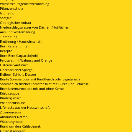
Wasserschutzgebietsverordnung
Pflanzenschutz
Grünalnd
Saatgut
Ökologischer Anbau
Niederschlagswasser von Dächern/Hofflächen
Aus und Weiterbildung
Tierhaltung
Ernährung / Hauswirtschaft
Beki-Referentinnen
Rezepte
Rote-Bete-Carpaccio(roh)
Feldsalat mit Walnuss und Orange
Ostereier-Aufstrich
Überbackener Spargel
Erdbeer-Schicht-Dessert
Bunte Sommerbowl mit Rindfleisch oder vegetarisch
Sommerlich frischer Tomatensalat mit Gurke und Fetakäse
Brombeermarmelade mit und ohne Kerne
Kürbissuppe
Rindergulasch
Weihnachtsbuns
Lifehacks aus der Hauswirtschaft
Zitronensäure
Allrounder Natron
Wäschesymbol
Rund um den Kühlschrank
Grillrost reinigen