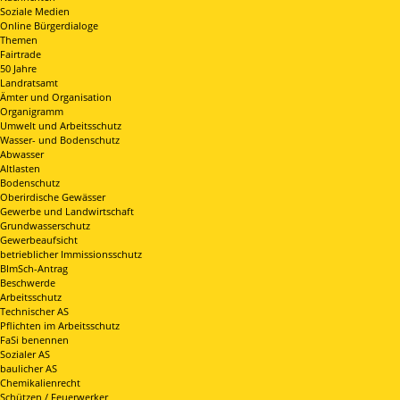
Soziale Medien
Online Bürgerdialoge
Themen
Fairtrade
50 Jahre
Landratsamt
Ämter und Organisation
Organigramm
Umwelt und Arbeitsschutz
Wasser- und Bodenschutz
Abwasser
Altlasten
Bodenschutz
Oberirdische Gewässer
Gewerbe und Landwirtschaft
Grundwasserschutz
Gewerbeaufsicht
betrieblicher Immissionsschutz
BImSch-Antrag
Beschwerde
Arbeitsschutz
Technischer AS
Pflichten im Arbeitsschutz
FaSi benennen
Sozialer AS
baulicher AS
Chemikalienrecht
Schützen / Feuerwerker