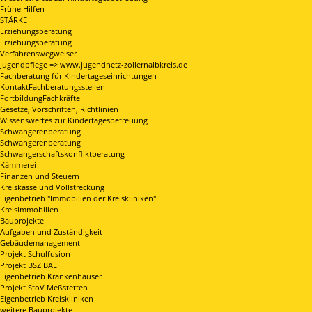
Frühe Hilfen
STÄRKE
Erziehungsberatung
Erziehungsberatung
Verfahrenswegweiser
Jugendpflege => www.jugendnetz-zollernalbkreis.de
Fachberatung für Kindertageseinrichtungen
KontaktFachberatungsstellen
FortbildungFachkräfte
Gesetze, Vorschriften, Richtlinien
Wissenswertes zur Kindertagesbetreuung
Schwangerenberatung
Schwangerenberatung
Schwangerschaftskonfliktberatung
Kämmerei
Finanzen und Steuern
Kreiskasse und Vollstreckung
Eigenbetrieb "Immobilien der Kreiskliniken"
Kreisimmobilien
Bauprojekte
Aufgaben und Zuständigkeit
Gebäudemanagement
Projekt Schulfusion
Projekt BSZ BAL
Eigenbetrieb Krankenhäuser
Projekt StoV Meßstetten
Eigenbetrieb Kreiskliniken
weitere Bauprojekte