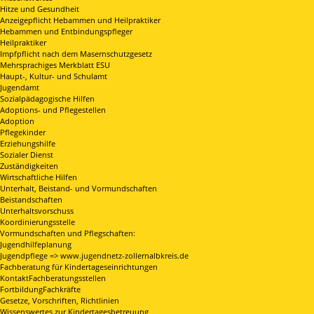
Hitze und Gesundheit
Anzeigepflicht Hebammen und Heilpraktiker
Hebammen und Entbindungspfleger
Heilpraktiker
Impfpflicht nach dem Masernschutzgesetz
Mehrsprachiges Merkblatt ESU
Haupt-, Kultur- und Schulamt
Jugendamt
Sozialpädagogische Hilfen
Adoptions- und Pflegestellen
Adoption
Pflegekinder
Erziehungshilfe
Sozialer Dienst
Zuständigkeiten
Wirtschaftliche Hilfen
Unterhalt, Beistand- und Vormundschaften
Beistandschaften
Unterhaltsvorschuss
Koordinierungsstelle
Vormundschaften und Pflegschaften:
Jugendhilfeplanung
Jugendpflege => www.jugendnetz-zollernalbkreis.de
Fachberatung für Kindertageseinrichtungen
KontaktFachberatungsstellen
FortbildungFachkräfte
Gesetze, Vorschriften, Richtlinien
Wissenswertes zur Kindertagesbetreuung