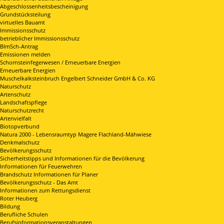
Abgeschlossenheitsbescheinigung
Grundstücksteilung
virtuelles Bauamt
Immissionsschutz
betrieblicher Immissionsschutz
BImSch-Antrag
Emissionen melden
Schornsteinfegerwesen / Erneuerbare Energien
Erneuerbare Energien
Muschelkalksteinbruch Engelbert Schneider GmbH & Co. KG
Naturschutz
Artenschutz
Landschaftspflege
Naturschutzrecht
Artenvielfalt
Biotopverbund
Natura 2000 - Lebensraumtyp Magere Flachland-Mähwiese
Denkmalschutz
Bevölkerungsschutz
Sicherheitstipps und Informationen für die Bevölkerung
Informationen für Feuerwehren
Brandschutz Informationen für Planer
Bevölkerungsschutz - Das Amt
Informationen zum Rettungsdienst
Roter Heuberg
Bildung
Berufliche Schulen
Berufsinformationsveranstaltungen