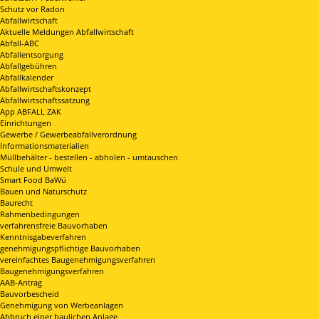
Schutz vor Radon
Abfallwirtschaft
Aktuelle Meldungen Abfallwirtschaft
Abfall-ABC
Abfallentsorgung
Abfallgebühren
Abfallkalender
Abfallwirtschaftskonzept
Abfallwirtschaftssatzung
App ABFALL ZAK
Einrichtungen
Gewerbe / Gewerbeabfallverordnung
Informationsmaterialien
Müllbehälter - bestellen - abholen - umtauschen
Schule und Umwelt
Smart Food BaWü
Bauen und Naturschutz
Baurecht
Rahmenbedingungen
verfahrensfreie Bauvorhaben
Kenntnisgabeverfahren
genehmigungspflichtige Bauvorhaben
vereinfachtes Baugenehmigungsverfahren
Baugenehmigungsverfahren
AAB-Antrag
Bauvorbescheid
Genehmigung von Werbeanlagen
Abbruch einer baulichen Anlage