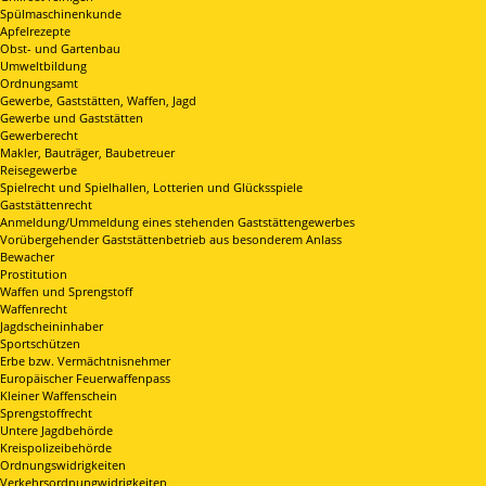
Spülmaschinenkunde
Apfelrezepte
Obst- und Gartenbau
Umweltbildung
Ordnungsamt
Gewerbe, Gaststätten, Waffen, Jagd
Gewerbe und Gaststätten
Gewerberecht
Makler, Bauträger, Baubetreuer
Reisegewerbe
Spielrecht und Spielhallen, Lotterien und Glücksspiele
Gaststättenrecht
Anmeldung/Ummeldung eines stehenden Gaststättengewerbes
Vorübergehender Gaststättenbetrieb aus besonderem Anlass
Bewacher
Prostitution
Waffen und Sprengstoff
Waffenrecht
Jagdscheininhaber
Sportschützen
Erbe bzw. Vermächtnisnehmer
Europäischer Feuerwaffenpass
Kleiner Waffenschein
Sprengstoffrecht
Untere Jagdbehörde
Kreispolizeibehörde
Ordnungswidrigkeiten
Verkehrsordnungwidrigkeiten