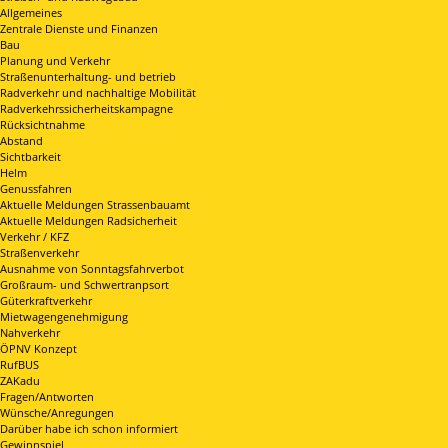
Allgemeines
Zentrale Dienste und Finanzen
Bau
Planung und Verkehr
Straßenunterhaltung- und betrieb
Radverkehr und nachhaltige Mobilität
Radverkehrssicherheitskampagne
Rücksichtnahme
Abstand
Sichtbarkeit
Helm
Genussfahren
Aktuelle Meldungen Strassenbauamt
Aktuelle Meldungen Radsicherheit
Verkehr / KFZ
Straßenverkehr
Ausnahme von Sonntagsfahrverbot
Großraum- und Schwertranpsort
Güterkraftverkehr
Mietwagengenehmigung
Nahverkehr
ÖPNV Konzept
RufBUS
ZAKadu
Fragen/Antworten
Wünsche/Anregungen
Darüber habe ich schon informiert
Gewinnspiel