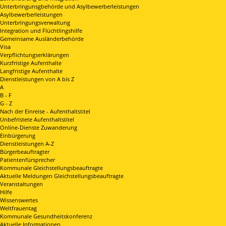
Unterbringunsgbehörde und Asylbewerberleistungen
Asylbewerberleistungen
Unterbringungsverwaltung
Integration und Flüchtlingshilfe
Gemeinsame Ausländerbehörde
Visa
Verpflichtungserklärungen
Kurzfristige Aufenthalte
Langfristige Aufenthalte
Dienstleistungen von A bis Z
A
B - F
G - Z
Nach der Einreise - Aufenthaltstitel
Unbefristete Aufenthaltstitel
Online-Dienste Zuwanderung
Einbürgerung
Dienstleistungen A-Z
Bürgerbeauftragter
Patientenfürsprecher
Kommunale Gleichstellungsbeauftragte
Aktuelle Meldungen Gleichstellungsbeauftragte
Veranstaltungen
Hilfe
Wissenswertes
Weltfrauentag
Kommunale Gesundheitskonferenz
Aktuelle Informationen