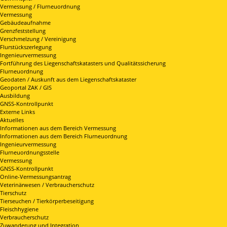
Vermessung / Flurneuordnung
Vermessung
Gebäudeaufnahme
Grenzfeststellung
Verschmelzung / Vereinigung
Flurstückszerlegung
Ingenieurvermessung
Fortführung des Liegenschaftskatasters und Qualitätssicherung
Flurneuordnung
Geodaten / Auskunft aus dem Liegenschaftskataster
Geoportal ZAK / GIS
Ausbildung
GNSS-Kontrollpunkt
Externe Links
Aktuelles
Informationen aus dem Bereich Vermessung
Informationen aus dem Bereich Flurneuordnung
Ingenieurvermessung
Flurneuordnungsstelle
Vermessung
GNSS-Kontrollpunkt
Online-Vermessungsantrag
Veterinärwesen / Verbraucherschutz
Tierschutz
Tierseuchen / Tierkörperbeseitigung
Fleischhygiene
Verbraucherschutz
Zuwanderung und Integration