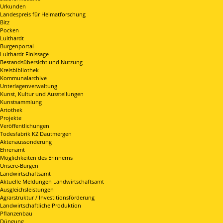
Urkunden
Landespreis für Heimatforschung
Bitz
Pocken
Luithardt
Burgenportal
Luithardt Finissage
Bestandsübersicht und Nutzung
Kreisbibliothek
Kommunalarchive
Unterlagenverwaltung
Kunst, Kultur und Ausstellungen
Kunstsammlung
Artothek
Projekte
Veröffentlichungen
Todesfabrik KZ Dautmergen
Aktenaussonderung
Ehrenamt
Möglichkeiten des Erinnerns
Unsere-Burgen
Landwirtschaftsamt
Aktuelle Meldungen Landwirtschaftsamt
Ausgleichsleistungen
Agrarstruktur / Investitionsförderung
Landwirtschaftliche Produktion
Pflanzenbau
Düngung