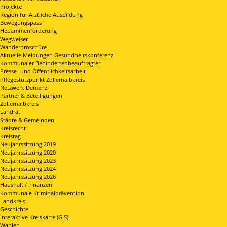
Projekte
Region für Ärztliche Ausbildung
Bewegungspass
Hebammenförderung
Wegweiser
Wanderbroschüre
Aktuelle Meldungen Gesundheitskonferenz
Kommunaler Behindertenbeauftragter
Presse- und Öffentlichkeitsarbeit
Pflegestützpunkt Zollernalbkreis
Netzwerk Demenz
Partner & Beteiligungen
Zollernalbkreis
Landrat
Städte & Gemeinden
Kreisrecht
Kreistag
Neujahrssitzung 2019
Neujahrssitzung 2020
Neujahrssitzung 2023
Neujahrssitzung 2024
Neujahrssitzung 2026
Haushalt / Finanzen
Kommunale Kriminalprävention
Landkreis
Geschichte
Interaktive Kreiskarte (GIS)
Wahlen