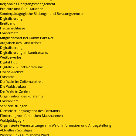
Regionales Übergangsmanagement
Projekte und Publikationen
Sonderpädagogische Bildungs- und Beratungszentren
Digitalisierung
Breitband
Hausanschlüsse
Fördermittel
Mitgliedschaft bei Komm.Pakt.Net.
Aufgaben des Landkreises
Digitalisierung
Digitalisierung im Landratsamt
Wettbewerbe
Digital Hub
Digitale Zukunftskommune
Online-Dienste
Forstamt
Der Wald im Zollernalbkreis
Die Waldstruktur
Der Wald in Zahlen
Organisation des Forstamts
Forstreviere
Serviceleistungen
Dienstleistungsangebot des Forstamts
Förderung von forstlichen Massnahmen
Waldpädagogik
Organisierte Veranstaltungen im Wald, Information und Antragstellung
Aktuelles / Sonstiges
Weitere Links zum Thema Wald