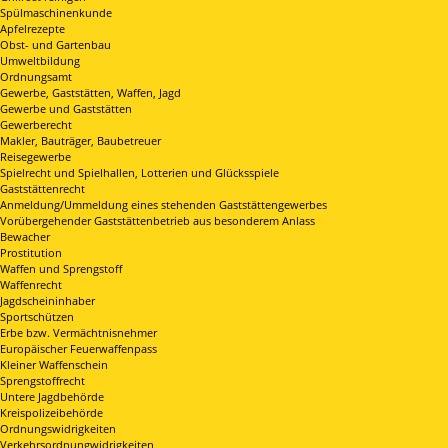
Spülmaschinenkunde
Apfelrezepte
Obst- und Gartenbau
Umweltbildung
Ordnungsamt
Gewerbe, Gaststätten, Waffen, Jagd
Gewerbe und Gaststätten
Gewerberecht
Makler, Bauträger, Baubetreuer
Reisegewerbe
Spielrecht und Spielhallen, Lotterien und Glücksspiele
Gaststättenrecht
Anmeldung/Ummeldung eines stehenden Gaststättengewerbes
Vorübergehender Gaststättenbetrieb aus besonderem Anlass
Bewacher
Prostitution
Waffen und Sprengstoff
Waffenrecht
Jagdscheininhaber
Sportschützen
Erbe bzw. Vermächtnisnehmer
Europäischer Feuerwaffenpass
Kleiner Waffenschein
Sprengstoffrecht
Untere Jagdbehörde
Kreispolizeibehörde
Ordnungswidrigkeiten
Verkehrsordnungwidrigkeiten