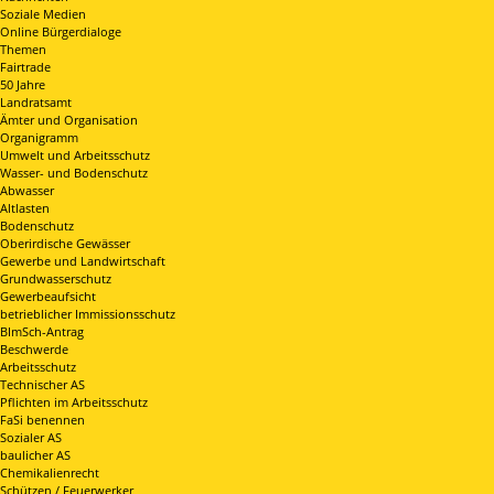
Soziale Medien
Online Bürgerdialoge
Themen
Fairtrade
50 Jahre
Landratsamt
Ämter und Organisation
Organigramm
Umwelt und Arbeitsschutz
Wasser- und Bodenschutz
Abwasser
Altlasten
Bodenschutz
Oberirdische Gewässer
Gewerbe und Landwirtschaft
Grundwasserschutz
Gewerbeaufsicht
betrieblicher Immissionsschutz
BImSch-Antrag
Beschwerde
Arbeitsschutz
Technischer AS
Pflichten im Arbeitsschutz
FaSi benennen
Sozialer AS
baulicher AS
Chemikalienrecht
Schützen / Feuerwerker