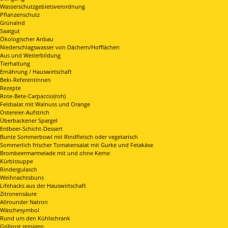
Wasserschutzgebietsverordnung
Pflanzenschutz
Grünalnd
Saatgut
Ökologischer Anbau
Niederschlagswasser von Dächern/Hofflächen
Aus und Weiterbildung
Tierhaltung
Ernährung / Hauswirtschaft
Beki-Referentinnen
Rezepte
Rote-Bete-Carpaccio(roh)
Feldsalat mit Walnuss und Orange
Ostereier-Aufstrich
Überbackener Spargel
Erdbeer-Schicht-Dessert
Bunte Sommerbowl mit Rindfleisch oder vegetarisch
Sommerlich frischer Tomatensalat mit Gurke und Fetakäse
Brombeermarmelade mit und ohne Kerne
Kürbissuppe
Rindergulasch
Weihnachtsbuns
Lifehacks aus der Hauswirtschaft
Zitronensäure
Allrounder Natron
Wäschesymbol
Rund um den Kühlschrank
Grillrost reinigen