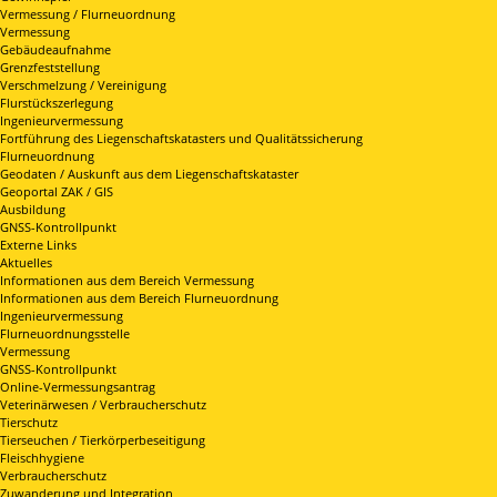
Vermessung / Flurneuordnung
Vermessung
Gebäudeaufnahme
Grenzfeststellung
Verschmelzung / Vereinigung
Flurstückszerlegung
Ingenieurvermessung
Fortführung des Liegenschaftskatasters und Qualitätssicherung
Flurneuordnung
Geodaten / Auskunft aus dem Liegenschaftskataster
Geoportal ZAK / GIS
Ausbildung
GNSS-Kontrollpunkt
Externe Links
Aktuelles
Informationen aus dem Bereich Vermessung
Informationen aus dem Bereich Flurneuordnung
Ingenieurvermessung
Flurneuordnungsstelle
Vermessung
GNSS-Kontrollpunkt
Online-Vermessungsantrag
Veterinärwesen / Verbraucherschutz
Tierschutz
Tierseuchen / Tierkörperbeseitigung
Fleischhygiene
Verbraucherschutz
Zuwanderung und Integration