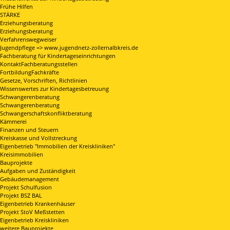
Frühe Hilfen
STÄRKE
Erziehungsberatung
Erziehungsberatung
Verfahrenswegweiser
Jugendpflege => www.jugendnetz-zollernalbkreis.de
Fachberatung für Kindertageseinrichtungen
KontaktFachberatungsstellen
FortbildungFachkräfte
Gesetze, Vorschriften, Richtlinien
Wissenswertes zur Kindertagesbetreuung
Schwangerenberatung
Schwangerenberatung
Schwangerschaftskonfliktberatung
Kämmerei
Finanzen und Steuern
Kreiskasse und Vollstreckung
Eigenbetrieb "Immobilien der Kreiskliniken"
Kreisimmobilien
Bauprojekte
Aufgaben und Zuständigkeit
Gebäudemanagement
Projekt Schulfusion
Projekt BSZ BAL
Eigenbetrieb Krankenhäuser
Projekt StoV Meßstetten
Eigenbetrieb Kreiskliniken
weitere Bauprojekte