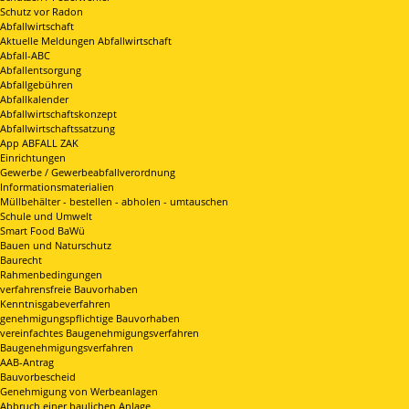
Schutz vor Radon
Abfallwirtschaft
Aktuelle Meldungen Abfallwirtschaft
Abfall-ABC
Abfallentsorgung
Abfallgebühren
Abfallkalender
Abfallwirtschaftskonzept
Abfallwirtschaftssatzung
App ABFALL ZAK
Einrichtungen
Gewerbe / Gewerbeabfallverordnung
Informationsmaterialien
Müllbehälter - bestellen - abholen - umtauschen
Schule und Umwelt
Smart Food BaWü
Bauen und Naturschutz
Baurecht
Rahmenbedingungen
verfahrensfreie Bauvorhaben
Kenntnisgabeverfahren
genehmigungspflichtige Bauvorhaben
vereinfachtes Baugenehmigungsverfahren
Baugenehmigungsverfahren
AAB-Antrag
Bauvorbescheid
Genehmigung von Werbeanlagen
Abbruch einer baulichen Anlage