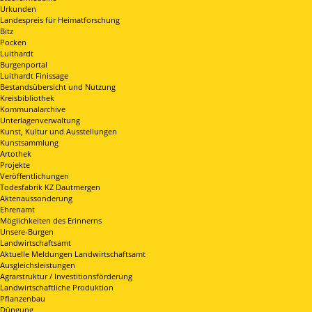
Urkunden
Landespreis für Heimatforschung
Bitz
Pocken
Luithardt
Burgenportal
Luithardt Finissage
Bestandsübersicht und Nutzung
Kreisbibliothek
Kommunalarchive
Unterlagenverwaltung
Kunst, Kultur und Ausstellungen
Kunstsammlung
Artothek
Projekte
Veröffentlichungen
Todesfabrik KZ Dautmergen
Aktenaussonderung
Ehrenamt
Möglichkeiten des Erinnerns
Unsere-Burgen
Landwirtschaftsamt
Aktuelle Meldungen Landwirtschaftsamt
Ausgleichsleistungen
Agrarstruktur / Investitionsförderung
Landwirtschaftliche Produktion
Pflanzenbau
Düngung