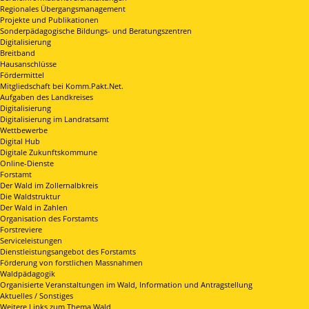
Regionales Übergangsmanagement
Projekte und Publikationen
Sonderpädagogische Bildungs- und Beratungszentren
Digitalisierung
Breitband
Hausanschlüsse
Fördermittel
Mitgliedschaft bei Komm.Pakt.Net.
Aufgaben des Landkreises
Digitalisierung
Digitalisierung im Landratsamt
Wettbewerbe
Digital Hub
Digitale Zukunftskommune
Online-Dienste
Forstamt
Der Wald im Zollernalbkreis
Die Waldstruktur
Der Wald in Zahlen
Organisation des Forstamts
Forstreviere
Serviceleistungen
Dienstleistungsangebot des Forstamts
Förderung von forstlichen Massnahmen
Waldpädagogik
Organisierte Veranstaltungen im Wald, Information und Antragstellung
Aktuelles / Sonstiges
Weitere Links zum Thema Wald