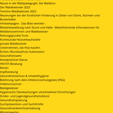
Neues in der Waldpädagogik: Die Waldbox
Der Waldkalender 2023
Termine Waldkalender 2023
Neuerungen bei der forstlichen Förderung in Zeiten von Dürre, Stürmen und
Borkenkäfer
Infokampagne - Das Blatt wenden -
Wiederbewaldung nach Sturm und Käfer -Weiterführende Informationen für
Waldbeistzerinnen und Waldbesitzer-
Rettungspunkte Forst
Kommunale Holzverkaufsstelle
private Waldbesitzer
Unternehmen, die Holz kaufen
Eichen-/Buntlaubholz-Submission
Gesundheitsamt
Amtsärztlicher Dienst
HIV/STI-Beratung
Reisen
Impfberatung
Gesundheitsschutz & Umwelthygiene
Belehrung nach dem Infektionsschutzgesetz (IfSG)
Infektionsschutz
Badegewässer
Hygienische Überwachungen verschiedener Einrichtungen
Kinder- und Jugendgesundheitsdienst
Gesundheitsplanung
Suchtprävention und Suchthhilfe
Gesundheitsberichtserstattung
Wissenswertes