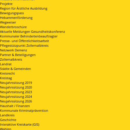
Projekte
Region für Ärztliche Ausbildung
Bewegungspass
Hebammenförderung
Wegweiser
Wanderbroschüre
Aktuelle Meldungen Gesundheitskonferenz
Kommunaler Behindertenbeauftragter
Presse- und Öffentlichkeitsarbeit
Pflegestützpunkt Zollernalbkreis
Netzwerk Demenz
Partner & Beteiligungen
Zollernalbkreis
Landrat
Städte & Gemeinden
Kreisrecht
Kreistag
Neujahrssitzung 2019
Neujahrssitzung 2020
Neujahrssitzung 2023
Neujahrssitzung 2024
Neujahrssitzung 2026
Haushalt / Finanzen
Kommunale Kriminalprävention
Landkreis
Geschichte
Interaktive Kreiskarte (GIS)
Wahlen