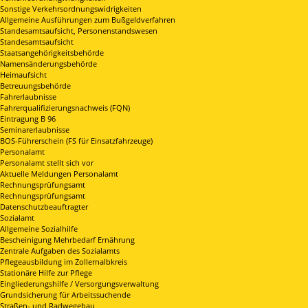
Sonstige Verkehrsordnungswidrigkeiten
Allgemeine Ausführungen zum Bußgeldverfahren
Standesamtsaufsicht, Personenstandswesen
Standesamtsaufsicht
Staatsangehörigkeitsbehörde
Namensänderungsbehörde
Heimaufsicht
Betreuungsbehörde
Fahrerlaubnisse
Fahrerqualifizierungsnachweis (FQN)
Eintragung B 96
Seminarerlaubnisse
BOS-Führerschein (FS für Einsatzfahrzeuge)
Personalamt
Personalamt stellt sich vor
Aktuelle Meldungen Personalamt
Rechnungsprüfungsamt
Rechnungsprüfungsamt
Datenschutzbeauftragter
Sozialamt
Allgemeine Sozialhilfe
Bescheinigung Mehrbedarf Ernährung
Zentrale Aufgaben des Sozialamts
Pflegeausbildung im Zollernalbkreis
Stationäre Hilfe zur Pflege
Eingliederungshilfe / Versorgungsverwaltung
Grundsicherung für Arbeitssuchende
Straßen- und Radwegebau