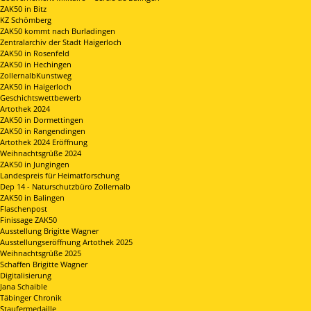
ZAK50 in Bitz
KZ Schömberg
ZAK50 kommt nach Burladingen
Zentralarchiv der Stadt Haigerloch
ZAK50 in Rosenfeld
ZAK50 in Hechingen
ZollernalbKunstweg
ZAK50 in Haigerloch
Geschichtswettbewerb
Artothek 2024
ZAK50 in Dormettingen
ZAK50 in Rangendingen
Artothek 2024 Eröffnung
Weihnachtsgrüße 2024
ZAK50 in Jungingen
Landespreis für Heimatforschung
Dep 14 - Naturschutzbüro Zollernalb
ZAK50 in Balingen
Flaschenpost
Finissage ZAK50
Ausstellung Brigitte Wagner
Ausstellungseröffnung Artothek 2025
Weihnachtsgrüße 2025
Schaffen Brigitte Wagner
Digitalisierung
Jana Schaible
Täbinger Chronik
Staufermedaille