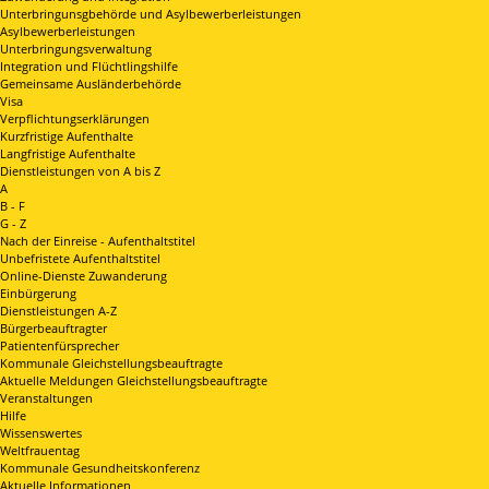
Unterbringunsgbehörde und Asylbewerberleistungen
Asylbewerberleistungen
Unterbringungsverwaltung
Integration und Flüchtlingshilfe
Gemeinsame Ausländerbehörde
Visa
Verpflichtungserklärungen
Kurzfristige Aufenthalte
Langfristige Aufenthalte
Dienstleistungen von A bis Z
A
B - F
G - Z
Nach der Einreise - Aufenthaltstitel
Unbefristete Aufenthaltstitel
Online-Dienste Zuwanderung
Einbürgerung
Dienstleistungen A-Z
Bürgerbeauftragter
Patientenfürsprecher
Kommunale Gleichstellungsbeauftragte
Aktuelle Meldungen Gleichstellungsbeauftragte
Veranstaltungen
Hilfe
Wissenswertes
Weltfrauentag
Kommunale Gesundheitskonferenz
Aktuelle Informationen