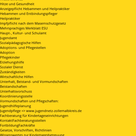
Hitze und Gesundheit
Anzeigepflicht Hebammen und Heilpraktiker
Hebammen und Entbindungspfleger
Heilpraktiker
Impfpflicht nach dem Masernschutzgesetz
Mehrsprachiges Merkblatt ESU
Haupt-, Kultur- und Schulamt
Jugendamt
Sozialpädagogische Hilfen
Adoptions- und Pflegestellen
Adoption
Pflegekinder
Erziehungshilfe
Sozialer Dienst
Zuständigkeiten
Wirtschaftliche Hilfen
Unterhalt, Beistand- und Vormundschaften
Beistandschaften
Unterhaltsvorschuss
Koordinierungsstelle
Vormundschaften und Pflegschaften:
Jugendhilfeplanung
Jugendpflege => www.jugendnetz-zollernalbkreis.de
Fachberatung für Kindertageseinrichtungen
KontaktFachberatungsstellen
FortbildungFachkräfte
Gesetze, Vorschriften, Richtlinien
Wissenswertes zur Kindertagesbetreuung