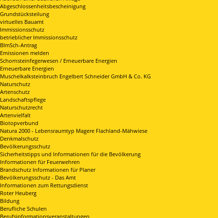
Abgeschlossenheitsbescheinigung
Grundstücksteilung
virtuelles Bauamt
Immissionsschutz
betrieblicher Immissionsschutz
BImSch-Antrag
Emissionen melden
Schornsteinfegerwesen / Erneuerbare Energien
Erneuerbare Energien
Muschelkalksteinbruch Engelbert Schneider GmbH & Co. KG
Naturschutz
Artenschutz
Landschaftspflege
Naturschutzrecht
Artenvielfalt
Biotopverbund
Natura 2000 - Lebensraumtyp Magere Flachland-Mähwiese
Denkmalschutz
Bevölkerungsschutz
Sicherheitstipps und Informationen für die Bevölkerung
Informationen für Feuerwehren
Brandschutz Informationen für Planer
Bevölkerungsschutz - Das Amt
Informationen zum Rettungsdienst
Roter Heuberg
Bildung
Berufliche Schulen
Berufsinformationsveranstaltungen