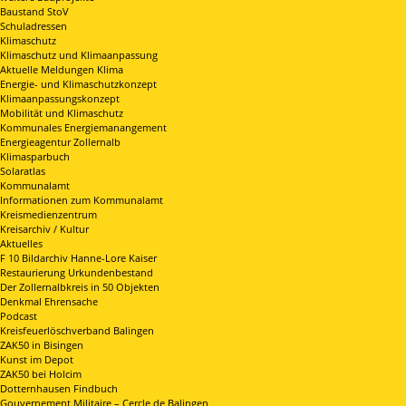
Baustand StoV
Schuladressen
Klimaschutz
Klimaschutz und Klimaanpassung
Aktuelle Meldungen Klima
Energie- und Klimaschutzkonzept
Klimaanpassungskonzept
Mobilität und Klimaschutz
Kommunales Energiemanangement
Energieagentur Zollernalb
Klimasparbuch
Solaratlas
Kommunalamt
Informationen zum Kommunalamt
Kreismedienzentrum
Kreisarchiv / Kultur
Aktuelles
F 10 Bildarchiv Hanne-Lore Kaiser
Restaurierung Urkundenbestand
Der Zollernalbkreis in 50 Objekten
Denkmal Ehrensache
Podcast
Kreisfeuerlöschverband Balingen
ZAK50 in Bisingen
Kunst im Depot
ZAK50 bei Holcim
Dotternhausen Findbuch
Gouvernement Militaire – Cercle de Balingen