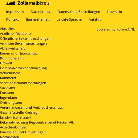
Impressum
Datenschutz
Datenschutz-Einstellungen
Übersicht
Kontakt
Barrierefreiheit
Leichte Sprache
Anfahrt
Aktuelles
p
owered by
Komm.ONE
Ärztlicher Notdienst
Öffentliche Bekanntmachungen
Amtliche Bekanntmachungen
Abfallwirtschaft
Bauen und Naturschutz
Kommunalamt
Umwelt
Corona-Notbekanntmachung
Verkehrsamt
Kämmerei
sonstige Bekanntmachungen
Sozialamt
Forstamt
Jugendamt
Ordnungsamt
Veterinärwesen und Verbraucherschutz
Geschäftsstelle Kreistag
Landwirtschaftsamt
Bekanntmachung Regionalverband Neckar-Alb
Ausschreibungen
Baustellen und Umleitungen
Nachrichten