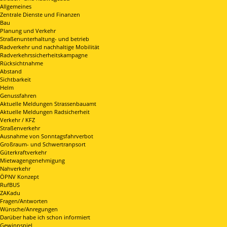
Allgemeines
Zentrale Dienste und Finanzen
Bau
Planung und Verkehr
Straßenunterhaltung- und betrieb
Radverkehr und nachhaltige Mobilität
Radverkehrssicherheitskampagne
Rücksichtnahme
Abstand
Sichtbarkeit
Helm
Genussfahren
Aktuelle Meldungen Strassenbauamt
Aktuelle Meldungen Radsicherheit
Verkehr / KFZ
Straßenverkehr
Ausnahme von Sonntagsfahrverbot
Großraum- und Schwertranpsort
Güterkraftverkehr
Mietwagengenehmigung
Nahverkehr
ÖPNV Konzept
RufBUS
ZAKadu
Fragen/Antworten
Wünsche/Anregungen
Darüber habe ich schon informiert
Gewinnspiel