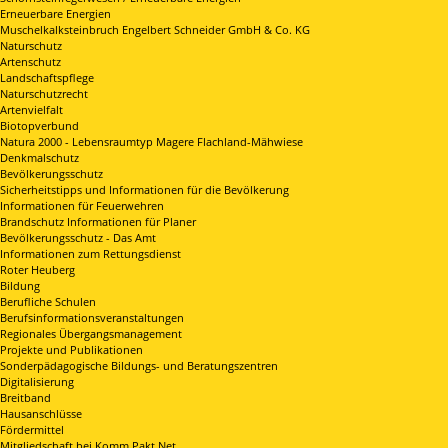
Erneuerbare Energien
Muschelkalksteinbruch Engelbert Schneider GmbH & Co. KG
Naturschutz
Artenschutz
Landschaftspflege
Naturschutzrecht
Artenvielfalt
Biotopverbund
Natura 2000 - Lebensraumtyp Magere Flachland-Mähwiese
Denkmalschutz
Bevölkerungsschutz
Sicherheitstipps und Informationen für die Bevölkerung
Informationen für Feuerwehren
Brandschutz Informationen für Planer
Bevölkerungsschutz - Das Amt
Informationen zum Rettungsdienst
Roter Heuberg
Bildung
Berufliche Schulen
Berufsinformationsveranstaltungen
Regionales Übergangsmanagement
Projekte und Publikationen
Sonderpädagogische Bildungs- und Beratungszentren
Digitalisierung
Breitband
Hausanschlüsse
Fördermittel
Mitgliedschaft bei Komm.Pakt.Net.