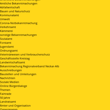
Amtliche Bekanntmachungen
Abfallwirtschaft
Bauen und Naturschutz
Kommunalamt
Umwelt
Corona-Notbekanntmachung
Verkehrsamt
Kämmerei
sonstige Bekanntmachungen
Sozialamt
Forstamt
Jugendamt
Ordnungsamt
Veterinärwesen und Verbraucherschutz
Geschäftsstelle Kreistag
Landwirtschaftsamt
Bekanntmachung Regionalverband Neckar-Alb
Ausschreibungen
Baustellen und Umleitungen
Nachrichten
Soziale Medien
Online Bürgerdialoge
Themen
Fairtrade
50 Jahre
Landratsamt
Ämter und Organisation
Organigramm