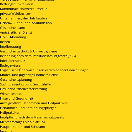
Rettungspunkte Forst
Kommunale Holzverkaufsstelle
private Waldbesitzer
Unternehmen, die Holz kaufen
Eichen-/Buntlaubholz-Submission
Gesundheitsamt
Amtsärztlicher Dienst
HIV/STI-Beratung
Reisen
Impfberatung
Gesundheitsschutz & Umwelthygiene
Belehrung nach dem Infektionsschutzgesetz (IfSG)
Infektionsschutz
Badegewässer
Hygienische Überwachungen verschiedener Einrichtungen
Kinder- und Jugendgesundheitsdienst
Gesundheitsplanung
Suchtprävention und Suchthhilfe
Gesundheitsberichtserstattung
Wissenswertes
Hitze und Gesundheit
Anzeigepflicht Hebammen und Heilpraktiker
Hebammen und Entbindungspfleger
Heilpraktiker
Impfpflicht nach dem Masernschutzgesetz
Mehrsprachiges Merkblatt ESU
Haupt-, Kultur- und Schulamt
Jugendamt