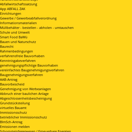
Abfallwirtschaftssatzung
App ABFALL ZAK
Einrichtungen
Gewerbe / Gewerbeabfallverordnung
Informationsmaterialien
Müllbehälter - bestellen - abholen - umtauschen
Schule und Umwelt
Smart Food BaWü
Bauen und Naturschutz
Baurecht
Rahmenbedingungen
verfahrensfreie Bauvorhaben
Kenntnisgabeverfahren
genehmigungspflichtige Bauvorhaben
vereinfachtes Baugenehmigungsverfahren
Baugenehmigungsverfahren
AAB-Antrag
Bauvorbescheid
Genehmigung von Werbeanlagen
Abbruch einer baulichen Anlage
Abgeschlossenheitsbescheinigung
Grundstücksteilung
virtuelles Bauamt
Immissionsschutz
betrieblicher Immissionsschutz
BImSch-Antrag
Emissionen melden
Schornsteinfegerwesen / Erneuerbare Energien