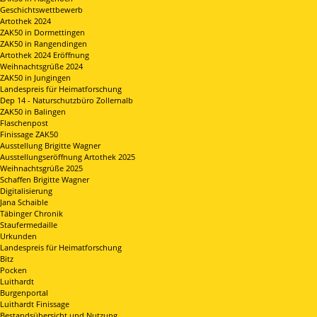
Geschichtswettbewerb
Artothek 2024
ZAK50 in Dormettingen
ZAK50 in Rangendingen
Artothek 2024 Eröffnung
Weihnachtsgrüße 2024
ZAK50 in Jungingen
Landespreis für Heimatforschung
Dep 14 - Naturschutzbüro Zollernalb
ZAK50 in Balingen
Flaschenpost
Finissage ZAK50
Ausstellung Brigitte Wagner
Ausstellungseröffnung Artothek 2025
Weihnachtsgrüße 2025
Schaffen Brigitte Wagner
Digitalisierung
Jana Schaible
Täbinger Chronik
Staufermedaille
Urkunden
Landespreis für Heimatforschung
Bitz
Pocken
Luithardt
Burgenportal
Luithardt Finissage
Bestandsübersicht und Nutzung