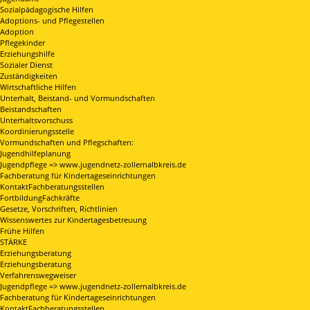
Sozialpädagogische Hilfen
Adoptions- und Pflegestellen
Adoption
Pflegekinder
Erziehungshilfe
Sozialer Dienst
Zuständigkeiten
Wirtschaftliche Hilfen
Unterhalt, Beistand- und Vormundschaften
Beistandschaften
Unterhaltsvorschuss
Koordinierungsstelle
Vormundschaften und Pflegschaften:
Jugendhilfeplanung
Jugendpflege => www.jugendnetz-zollernalbkreis.de
Fachberatung für Kindertageseinrichtungen
KontaktFachberatungsstellen
FortbildungFachkräfte
Gesetze, Vorschriften, Richtlinien
Wissenswertes zur Kindertagesbetreuung
Frühe Hilfen
STÄRKE
Erziehungsberatung
Erziehungsberatung
Verfahrenswegweiser
Jugendpflege => www.jugendnetz-zollernalbkreis.de
Fachberatung für Kindertageseinrichtungen
KontaktFachberatungsstellen