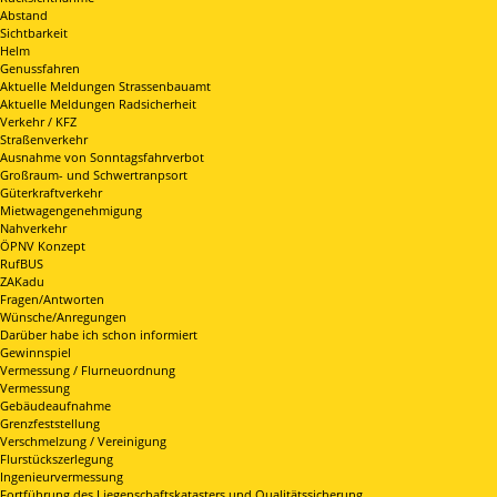
Abstand
Sichtbarkeit
Helm
Genussfahren
Aktuelle Meldungen Strassenbauamt
Aktuelle Meldungen Radsicherheit
Verkehr / KFZ
Straßenverkehr
Ausnahme von Sonntagsfahrverbot
Großraum- und Schwertranpsort
Güterkraftverkehr
Mietwagengenehmigung
Nahverkehr
ÖPNV Konzept
RufBUS
ZAKadu
Fragen/Antworten
Wünsche/Anregungen
Darüber habe ich schon informiert
Gewinnspiel
Vermessung / Flurneuordnung
Vermessung
Gebäudeaufnahme
Grenzfeststellung
Verschmelzung / Vereinigung
Flurstückszerlegung
Ingenieurvermessung
Fortführung des Liegenschaftskatasters und Qualitätssicherung