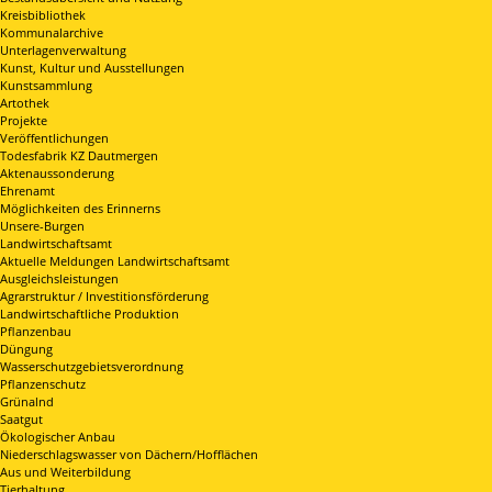
Kreisbibliothek
Kommunalarchive
Unterlagenverwaltung
Kunst, Kultur und Ausstellungen
Kunstsammlung
Artothek
Projekte
Veröffentlichungen
Todesfabrik KZ Dautmergen
Aktenaussonderung
Ehrenamt
Möglichkeiten des Erinnerns
Unsere-Burgen
Landwirtschaftsamt
Aktuelle Meldungen Landwirtschaftsamt
Ausgleichsleistungen
Agrarstruktur / Investitionsförderung
Landwirtschaftliche Produktion
Pflanzenbau
Düngung
Wasserschutzgebietsverordnung
Pflanzenschutz
Grünalnd
Saatgut
Ökologischer Anbau
Niederschlagswasser von Dächern/Hofflächen
Aus und Weiterbildung
Tierhaltung