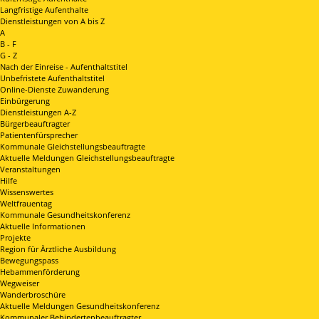
Langfristige Aufenthalte
Dienstleistungen von A bis Z
A
B - F
G - Z
Nach der Einreise - Aufenthaltstitel
Unbefristete Aufenthaltstitel
Online-Dienste Zuwanderung
Einbürgerung
Dienstleistungen A-Z
Bürgerbeauftragter
Patientenfürsprecher
Kommunale Gleichstellungsbeauftragte
Aktuelle Meldungen Gleichstellungsbeauftragte
Veranstaltungen
Hilfe
Wissenswertes
Weltfrauentag
Kommunale Gesundheitskonferenz
Aktuelle Informationen
Projekte
Region für Ärztliche Ausbildung
Bewegungspass
Hebammenförderung
Wegweiser
Wanderbroschüre
Aktuelle Meldungen Gesundheitskonferenz
Kommunaler Behindertenbeauftragter