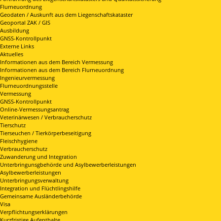
Flurneuordnung
Geodaten / Auskunft aus dem Liegenschaftskataster
Geoportal ZAK / GIS
Ausbildung
GNSS-Kontrollpunkt
Externe Links
Aktuelles
Informationen aus dem Bereich Vermessung
Informationen aus dem Bereich Flurneuordnung
Ingenieurvermessung
Flurneuordnungsstelle
Vermessung
GNSS-Kontrollpunkt
Online-Vermessungsantrag
Veterinärwesen / Verbraucherschutz
Tierschutz
Tierseuchen / Tierkörperbeseitigung
Fleischhygiene
Verbraucherschutz
Zuwanderung und Integration
Unterbringunsgbehörde und Asylbewerberleistungen
Asylbewerberleistungen
Unterbringungsverwaltung
Integration und Flüchtlingshilfe
Gemeinsame Ausländerbehörde
Visa
Verpflichtungserklärungen
Kurzfristige Aufenthalte