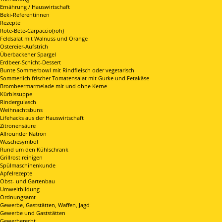
Ernährung / Hauswirtschaft
Beki-Referentinnen
Rezepte
Rote-Bete-Carpaccio(roh)
Feldsalat mit Walnuss und Orange
Ostereier-Aufstrich
Überbackener Spargel
Erdbeer-Schicht-Dessert
Bunte Sommerbowl mit Rindfleisch oder vegetarisch
Sommerlich frischer Tomatensalat mit Gurke und Fetakäse
Brombeermarmelade mit und ohne Kerne
Kürbissuppe
Rindergulasch
Weihnachtsbuns
Lifehacks aus der Hauswirtschaft
Zitronensäure
Allrounder Natron
Wäschesymbol
Rund um den Kühlschrank
Grillrost reinigen
Spülmaschinenkunde
Apfelrezepte
Obst- und Gartenbau
Umweltbildung
Ordnungsamt
Gewerbe, Gaststätten, Waffen, Jagd
Gewerbe und Gaststätten
Gewerberecht