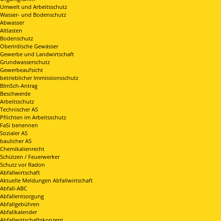
Umwelt und Arbeitsschutz
Wasser- und Bodenschutz
Abwasser
Altlasten
Bodenschutz
Oberirdische Gewässer
Gewerbe und Landwirtschaft
Grundwasserschutz
Gewerbeaufsicht
betrieblicher Immissionsschutz
BImSch-Antrag
Beschwerde
Arbeitsschutz
Technischer AS
Pflichten im Arbeitsschutz
FaSi benennen
Sozialer AS
baulicher AS
Chemikalienrecht
Schützen / Feuerwerker
Schutz vor Radon
Abfallwirtschaft
Aktuelle Meldungen Abfallwirtschaft
Abfall-ABC
Abfallentsorgung
Abfallgebühren
Abfallkalender
Abfallwirtschaftskonzept