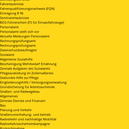
Fahrerlaubnisse
Fahrerqualifizierungsnachweis (FQN)
Eintragung B 96
Seminarerlaubnisse
BOS-Führerschein (FS für Einsatzfahrzeuge)
Personalamt
Personalamt stellt sich vor
Aktuelle Meldungen Personalamt
Rechnungsprüfungsamt
Rechnungsprüfungsamt
Datenschutzbeauftragter
Sozialamt
Allgemeine Sozialhilfe
Bescheinigung Mehrbedarf Ernährung
Zentrale Aufgaben des Sozialamts
Pflegeausbildung im Zollernalbkreis
Stationäre Hilfe zur Pflege
Eingliederungshilfe / Versorgungsverwaltung
Grundsicherung für Arbeitssuchende
Straßen- und Radwegebau
Allgemeines
Zentrale Dienste und Finanzen
Bau
Planung und Verkehr
Straßenunterhaltung- und betrieb
Radverkehr und nachhaltige Mobilität
Radverkehrssicherheitskampagne
Rücksichtnahme