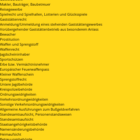
Makler, Bauträger, Baubetreuer
Reisegewerbe
Spielrecht und Spielhallen, Lotterien und Glücksspiele
Gaststättenrecht
Anmeldung/Ummeldung eines stehenden Gaststättengewerbes
Vorübergehender Gaststättenbetrieb aus besonderem Anlass
Bewacher
Prostitution
Waffen und Sprengstoff
Waffenrecht
Jagdscheininhaber
Sportschützen
Erbe bzw. Vermächtnisnehmer
Europäischer Feuerwaffenpass
Kleiner Waffenschein
Sprengstoffrecht
Untere Jagdbehörde
Kreispolizeibehörde
Ordnungswidrigkeiten
Verkehrsordnungwidrigkeiten
Sonstige Verkehrsordnungswidrigkeiten
Allgemeine Ausführungen zum Bußgeldverfahren
Standesamtsaufsicht, Personenstandswesen
Standesamtsaufsicht
Staatsangehörigkeitsbehörde
Namensänderungsbehörde
Heimaufsicht
Betreuungsbehörde