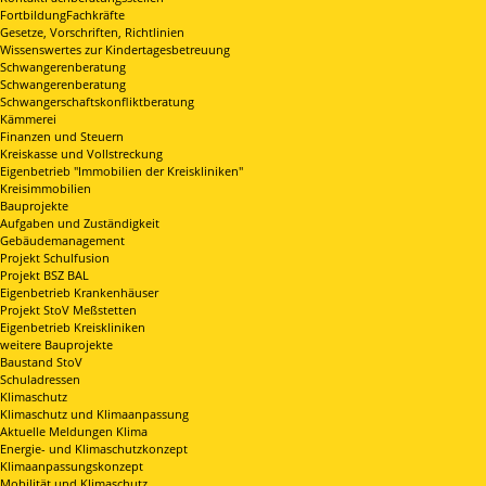
FortbildungFachkräfte
Gesetze, Vorschriften, Richtlinien
Wissenswertes zur Kindertagesbetreuung
Schwangerenberatung
Schwangerenberatung
Schwangerschaftskonfliktberatung
Kämmerei
Finanzen und Steuern
Kreiskasse und Vollstreckung
Eigenbetrieb "Immobilien der Kreiskliniken"
Kreisimmobilien
Bauprojekte
Aufgaben und Zuständigkeit
Gebäudemanagement
Projekt Schulfusion
Projekt BSZ BAL
Eigenbetrieb Krankenhäuser
Projekt StoV Meßstetten
Eigenbetrieb Kreiskliniken
weitere Bauprojekte
Baustand StoV
Schuladressen
Klimaschutz
Klimaschutz und Klimaanpassung
Aktuelle Meldungen Klima
Energie- und Klimaschutzkonzept
Klimaanpassungskonzept
Mobilität und Klimaschutz