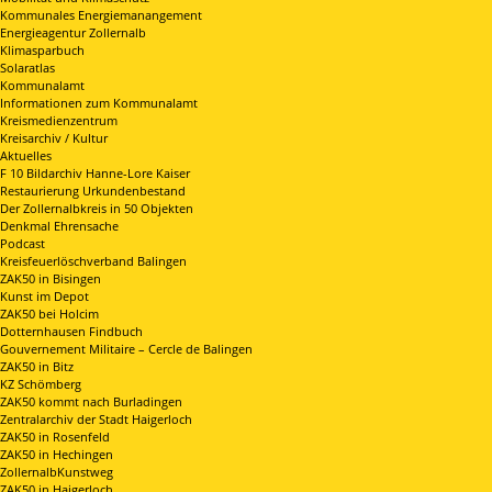
Kommunales Energiemanangement
Energieagentur Zollernalb
Klimasparbuch
Solaratlas
Kommunalamt
Informationen zum Kommunalamt
Kreismedienzentrum
Kreisarchiv / Kultur
Aktuelles
F 10 Bildarchiv Hanne-Lore Kaiser
Restaurierung Urkundenbestand
Der Zollernalbkreis in 50 Objekten
Denkmal Ehrensache
Podcast
Kreisfeuerlöschverband Balingen
ZAK50 in Bisingen
Kunst im Depot
ZAK50 bei Holcim
Dotternhausen Findbuch
Gouvernement Militaire – Cercle de Balingen
ZAK50 in Bitz
KZ Schömberg
ZAK50 kommt nach Burladingen
Zentralarchiv der Stadt Haigerloch
ZAK50 in Rosenfeld
ZAK50 in Hechingen
ZollernalbKunstweg
ZAK50 in Haigerloch