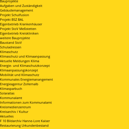
Bauprojekte
Aufgaben und Zuständigkeit
Gebäudemanagement
Projekt Schulfusion
Projekt BSZ BAL
Eigenbetrieb Krankenhäuser
Projekt StoV Meßstetten
Eigenbetrieb Kreiskliniken
weitere Bauprojekte
Baustand StoV
Schuladressen
Klimaschutz
Klimaschutz und Klimaanpassung
Aktuelle Meldungen Klima
Energie- und Klimaschutzkonzept
Klimaanpassungskonzept
Mobilität und Klimaschutz
Kommunales Energiemanangement
Energieagentur Zollernalb
Klimasparbuch
Solaratlas
Kommunalamt
Informationen zum Kommunalamt
Kreismedienzentrum
Kreisarchiv / Kultur
Aktuelles
F 10 Bildarchiv Hanne-Lore Kaiser
Restaurierung Urkundenbestand