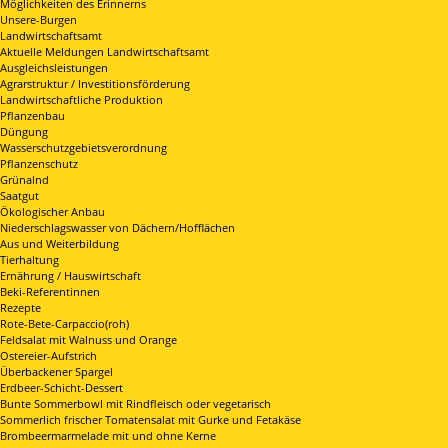
Möglichkeiten des Erinnerns
Unsere-Burgen
Landwirtschaftsamt
Aktuelle Meldungen Landwirtschaftsamt
Ausgleichsleistungen
Agrarstruktur / Investitionsförderung
Landwirtschaftliche Produktion
Pflanzenbau
Düngung
Wasserschutzgebietsverordnung
Pflanzenschutz
Grünalnd
Saatgut
Ökologischer Anbau
Niederschlagswasser von Dächern/Hofflächen
Aus und Weiterbildung
Tierhaltung
Ernährung / Hauswirtschaft
Beki-Referentinnen
Rezepte
Rote-Bete-Carpaccio(roh)
Feldsalat mit Walnuss und Orange
Ostereier-Aufstrich
Überbackener Spargel
Erdbeer-Schicht-Dessert
Bunte Sommerbowl mit Rindfleisch oder vegetarisch
Sommerlich frischer Tomatensalat mit Gurke und Fetakäse
Brombeermarmelade mit und ohne Kerne