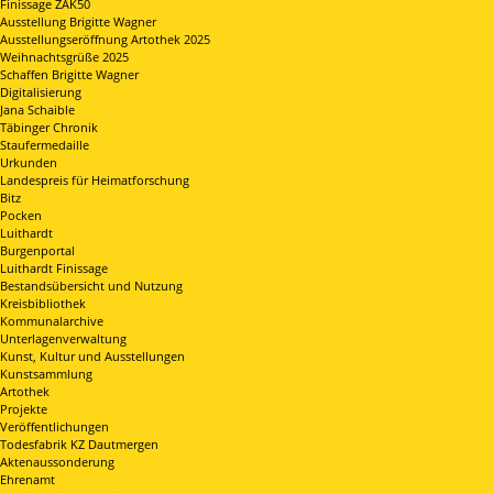
Finissage ZAK50
Ausstellung Brigitte Wagner
Ausstellungseröffnung Artothek 2025
Weihnachtsgrüße 2025
Schaffen Brigitte Wagner
Digitalisierung
Jana Schaible
Täbinger Chronik
Staufermedaille
Urkunden
Landespreis für Heimatforschung
Bitz
Pocken
Luithardt
Burgenportal
Luithardt Finissage
Bestandsübersicht und Nutzung
Kreisbibliothek
Kommunalarchive
Unterlagenverwaltung
Kunst, Kultur und Ausstellungen
Kunstsammlung
Artothek
Projekte
Veröffentlichungen
Todesfabrik KZ Dautmergen
Aktenaussonderung
Ehrenamt