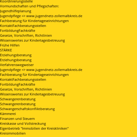
Koordinierungsstelle
Vormundschaften und Pflegschaften:
Jugendhilfeplanung
Jugendpflege => www.jugendnetz-zollernalbkreis.de
Fachberatung für Kindertageseinrichtungen
KontaktFachberatungsstellen
FortbildungFachkräfte
Gesetze, Vorschriften, Richtlinien
Wissenswertes zur Kindertagesbetreuung
Frühe Hilfen
STÄRKE
Erziehungsberatung
Erziehungsberatung
Verfahrenswegweiser
Jugendpflege => www.jugendnetz-zollernalbkreis.de
Fachberatung für Kindertageseinrichtungen
KontaktFachberatungsstellen
FortbildungFachkräfte
Gesetze, Vorschriften, Richtlinien
Wissenswertes zur Kindertagesbetreuung
Schwangerenberatung
Schwangerenberatung
Schwangerschaftskonfliktberatung
Kämmerei
Finanzen und Steuern
Kreiskasse und Vollstreckung
Eigenbetrieb "Immobilien der Kreiskliniken"
Kreisimmobilien