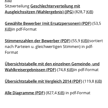
KiB
)
Sitzverteilung
Geschlechterverteilung mit
Ausgleichssitzen (Wahlergebnis)
(JPG)
(828,7
KiB
)
Gewählte Bewerber (mit Ersatzpersonen)
(PDF)
(53,5
KiB
)
in pdf-Format
Stimmenzahlen der Bewerber
(PDF)
(55,9
KiB
)
(sortiert
nach Parteien u. gleichwertigen Stimmen) in pdf-
Format
Übersichtstabelle mit den einzelnen Gemeinde- und
Wahlkreisergebnissen
(PDF)
(74,8
KiB
)
in pdf-Format
Übersichtstabelle mit Vergleich 2014
(PDF)
(119,8
KiB
)
Alle Diagramme
(PDF)
(827,4
KiB
)
in pdf-Format