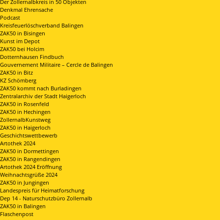
Der Zollernalbkreis in 50 Objekten
Denkmal Ehrensache
Podcast
Kreisfeuerlöschverband Balingen
ZAK50 in Bisingen
Kunst im Depot
ZAK50 bei Holcim
Dotternhausen Findbuch
Gouvernement Militaire – Cercle de Balingen
ZAK50 in Bitz
KZ Schömberg
ZAK50 kommt nach Burladingen
Zentralarchiv der Stadt Haigerloch
ZAK50 in Rosenfeld
ZAK50 in Hechingen
ZollernalbKunstweg
ZAK50 in Haigerloch
Geschichtswettbewerb
Artothek 2024
ZAK50 in Dormettingen
ZAK50 in Rangendingen
Artothek 2024 Eröffnung
Weihnachtsgrüße 2024
ZAK50 in Jungingen
Landespreis für Heimatforschung
Dep 14 - Naturschutzbüro Zollernalb
ZAK50 in Balingen
Flaschenpost