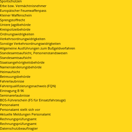
Sportschützen
Erbe bzw. Vermächtnisnehmer
Europäischer Feuerwaffenpass
Kleiner Waffenschein
Sprengstoffrecht
Untere Jagdbehörde
Kreispolizeibehörde
Ordnungswidrigkeiten
Verkehrsordnungwidrigkeiten
Sonstige Verkehrsordnungswidrigkeiten
Allgemeine Ausführungen zum Bußgeldverfahren
Standesamtsaufsicht, Personenstandswesen
Standesamtsaufsicht
Staatsangehörigkeitsbehörde
Namensänderungsbehörde
Heimaufsicht
Betreuungsbehörde
Fahrerlaubnisse
Fahrerqualifizierungsnachweis (FQN)
Eintragung B 96
Seminarerlaubnisse
BOS-Führerschein (FS für Einsatzfahrzeuge)
Personalamt
Personalamt stellt sich vor
Aktuelle Meldungen Personalamt
Rechnungsprüfungsamt
Rechnungsprüfungsamt
Datenschutzbeauftragter