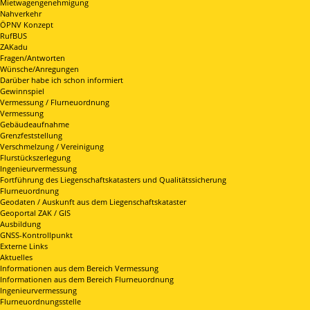
Mietwagengenehmigung
Nahverkehr
ÖPNV Konzept
RufBUS
ZAKadu
Fragen/Antworten
Wünsche/Anregungen
Darüber habe ich schon informiert
Gewinnspiel
Vermessung / Flurneuordnung
Vermessung
Gebäudeaufnahme
Grenzfeststellung
Verschmelzung / Vereinigung
Flurstückszerlegung
Ingenieurvermessung
Fortführung des Liegenschaftskatasters und Qualitätssicherung
Flurneuordnung
Geodaten / Auskunft aus dem Liegenschaftskataster
Geoportal ZAK / GIS
Ausbildung
GNSS-Kontrollpunkt
Externe Links
Aktuelles
Informationen aus dem Bereich Vermessung
Informationen aus dem Bereich Flurneuordnung
Ingenieurvermessung
Flurneuordnungsstelle