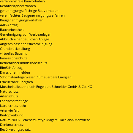
verfahrensfreie Bauvorhaben
Kenntnisgabeverfahren
genehmigungspflichtige Bauvorhaben
vereinfachtes Baugenehmigungsverfahren
Baugenehmigungsverfahren
AAB-Antrag
Bauvorbescheid
Genehmigung von Werbeanlagen
Abbruch einer baulichen Anlage
Abgeschlossenheitsbescheinigung
Grundstücksteilung
virtuelles Bauamt
Immissionsschutz
betrieblicher Immissionsschutz
BImSch-Antrag
Emissionen melden
Schornsteinfegerwesen / Erneuerbare Energien
Erneuerbare Energien
Muschelkalksteinbruch Engelbert Schneider GmbH & Co. KG
Naturschutz
Artenschutz
Landschaftspflege
Naturschutzrecht
Artenvielfalt
Biotopverbund
Natura 2000 - Lebensraumtyp Magere Flachland-Mähwiese
Denkmalschutz
Bevölkerungsschutz