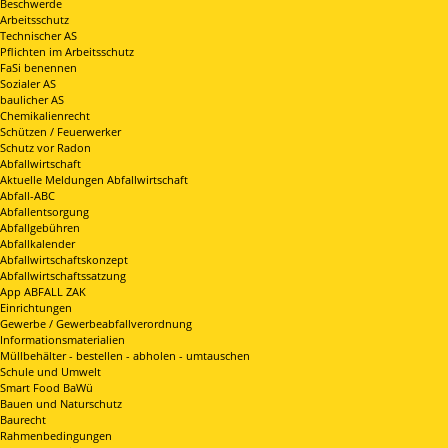
Beschwerde
Arbeitsschutz
Technischer AS
Pflichten im Arbeitsschutz
FaSi benennen
Sozialer AS
baulicher AS
Chemikalienrecht
Schützen / Feuerwerker
Schutz vor Radon
Abfallwirtschaft
Aktuelle Meldungen Abfallwirtschaft
Abfall-ABC
Abfallentsorgung
Abfallgebühren
Abfallkalender
Abfallwirtschaftskonzept
Abfallwirtschaftssatzung
App ABFALL ZAK
Einrichtungen
Gewerbe / Gewerbeabfallverordnung
Informationsmaterialien
Müllbehälter - bestellen - abholen - umtauschen
Schule und Umwelt
Smart Food BaWü
Bauen und Naturschutz
Baurecht
Rahmenbedingungen