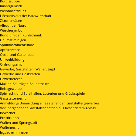
Kürbissuppe
Rindergulasch
Weihnachtsbuns
Lifehacks aus der Hauswirtschaft
Zitronensäure
Allrounder Natron
Wäschesymbol
Rund um den Kühlschrank
Grillrost reinigen
Spülmaschinenkunde
Apfelrezepte
Obst- und Gartenbau
Umweltbildung
Ordnungsamt
Gewerbe, Gaststätten, Waffen, Jagd
Gewerbe und Gaststätten
Gewerberecht
Makler, Bauträger, Baubetreuer
Reisegewerbe
Spielrecht und Spielhallen, Lotterien und Glücksspiele
Gaststättenrecht
Anmeldung/Ummeldung eines stehenden Gaststättengewerbes
Vorübergehender Gaststättenbetrieb aus besonderem Anlass
Bewacher
Prostitution
Waffen und Sprengstoff
Waffenrecht
Jagdscheininhaber