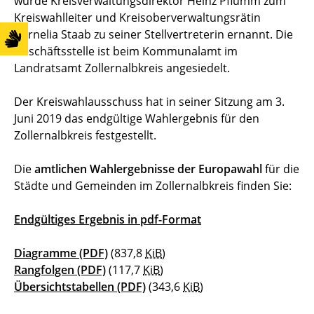
wurde Kreisverwaltungsdirektor Heinz Pflumm zum
Kreiswahlleiter und Kreisoberverwaltungsrätin
Cornelia Staab zu seiner Stellvertreterin ernannt. Die
Geschäftsstelle ist beim Kommunalamt im
Landratsamt Zollernalbkreis angesiedelt.
Der Kreiswahlausschuss hat in seiner Sitzung am 3.
Juni 2019 das endgültige Wahlergebnis für den
Zollernalbkreis festgestellt.
Die
amtlichen Wahlergebnisse der Europawahl
für die
Städte und Gemeinden im Zollernalbkreis finden Sie:
Endgültiges Ergebnis in pdf-Format
Diagramme
(PDF)
(837,8
KiB
)
Rangfolgen
(PDF)
(117,7
KiB
)
Übersichtstabellen
(PDF)
(343,6
KiB
)