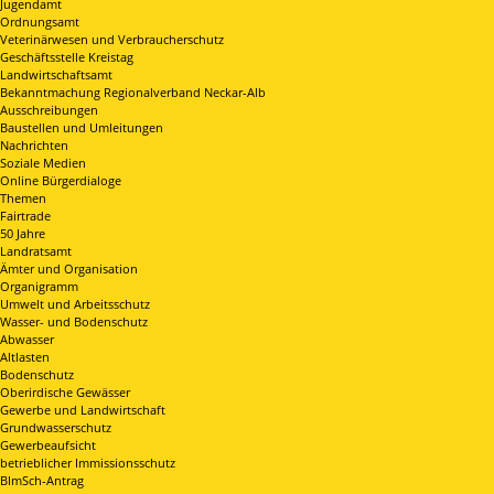
Jugendamt
Ordnungsamt
Veterinärwesen und Verbraucherschutz
Geschäftsstelle Kreistag
Landwirtschaftsamt
Bekanntmachung Regionalverband Neckar-Alb
Ausschreibungen
Baustellen und Umleitungen
Nachrichten
Soziale Medien
Online Bürgerdialoge
Themen
Fairtrade
50 Jahre
Landratsamt
Ämter und Organisation
Organigramm
Umwelt und Arbeitsschutz
Wasser- und Bodenschutz
Abwasser
Altlasten
Bodenschutz
Oberirdische Gewässer
Gewerbe und Landwirtschaft
Grundwasserschutz
Gewerbeaufsicht
betrieblicher Immissionsschutz
BImSch-Antrag