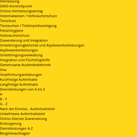
Vermessung
GNSS-Kontrollpunkt
Online-Vermessungsantrag
Veterinärwesen / Verbraucherschutz
Tierschutz
Tierseuchen / Tierkörperbeseitigung
Fleischhygiene
Verbraucherschutz
Zuwanderung und Integration
Unterbringunsgbehörde und Asylbewerberleistungen
Asylbewerberleistungen
Unterbringungsverwaltung
Integration und Flüchtlingshilfe
Gemeinsame Ausländerbehörde
Visa
Verpflichtungserklärungen
Kurzfristige Aufenthalte
Langfristige Aufenthalte
Dienstleistungen von A bis Z
A
B - F
G - Z
Nach der Einreise - Aufenthaltstitel
Unbefristete Aufenthaltstitel
Online-Dienste Zuwanderung
Einbürgerung
Dienstleistungen A-Z
Bürgerbeauftragter