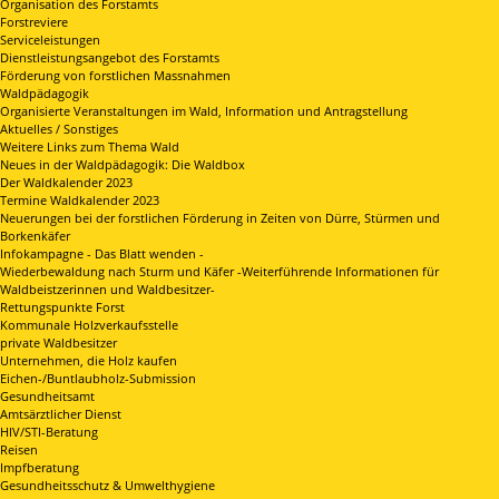
Organisation des Forstamts
Forstreviere
Serviceleistungen
Dienstleistungsangebot des Forstamts
Förderung von forstlichen Massnahmen
Waldpädagogik
Organisierte Veranstaltungen im Wald, Information und Antragstellung
Aktuelles / Sonstiges
Weitere Links zum Thema Wald
Neues in der Waldpädagogik: Die Waldbox
Der Waldkalender 2023
Termine Waldkalender 2023
Neuerungen bei der forstlichen Förderung in Zeiten von Dürre, Stürmen und
Borkenkäfer
Infokampagne - Das Blatt wenden -
Wiederbewaldung nach Sturm und Käfer -Weiterführende Informationen für
Waldbeistzerinnen und Waldbesitzer-
Rettungspunkte Forst
Kommunale Holzverkaufsstelle
private Waldbesitzer
Unternehmen, die Holz kaufen
Eichen-/Buntlaubholz-Submission
Gesundheitsamt
Amtsärztlicher Dienst
HIV/STI-Beratung
Reisen
Impfberatung
Gesundheitsschutz & Umwelthygiene