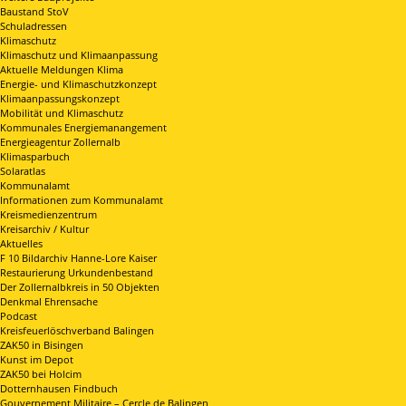
Baustand StoV
Schuladressen
Klimaschutz
Klimaschutz und Klimaanpassung
Aktuelle Meldungen Klima
Energie- und Klimaschutzkonzept
Klimaanpassungskonzept
Mobilität und Klimaschutz
Kommunales Energiemanangement
Energieagentur Zollernalb
Klimasparbuch
Solaratlas
Kommunalamt
Informationen zum Kommunalamt
Kreismedienzentrum
Kreisarchiv / Kultur
Aktuelles
F 10 Bildarchiv Hanne-Lore Kaiser
Restaurierung Urkundenbestand
Der Zollernalbkreis in 50 Objekten
Denkmal Ehrensache
Podcast
Kreisfeuerlöschverband Balingen
ZAK50 in Bisingen
Kunst im Depot
ZAK50 bei Holcim
Dotternhausen Findbuch
Gouvernement Militaire – Cercle de Balingen