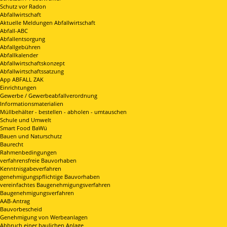
Schutz vor Radon
Abfallwirtschaft
Aktuelle Meldungen Abfallwirtschaft
Abfall-ABC
Abfallentsorgung
Abfallgebühren
Abfallkalender
Abfallwirtschaftskonzept
Abfallwirtschaftssatzung
App ABFALL ZAK
Einrichtungen
Gewerbe / Gewerbeabfallverordnung
Informationsmaterialien
Müllbehälter - bestellen - abholen - umtauschen
Schule und Umwelt
Smart Food BaWü
Bauen und Naturschutz
Baurecht
Rahmenbedingungen
verfahrensfreie Bauvorhaben
Kenntnisgabeverfahren
genehmigungspflichtige Bauvorhaben
vereinfachtes Baugenehmigungsverfahren
Baugenehmigungsverfahren
AAB-Antrag
Bauvorbescheid
Genehmigung von Werbeanlagen
Abbruch einer baulichen Anlage