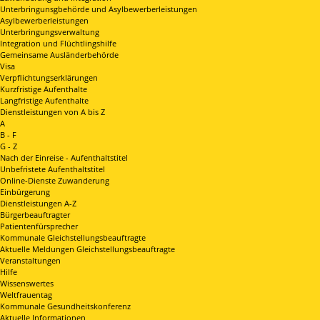
Unterbringunsgbehörde und Asylbewerberleistungen
Asylbewerberleistungen
Unterbringungsverwaltung
Integration und Flüchtlingshilfe
Gemeinsame Ausländerbehörde
Visa
Verpflichtungserklärungen
Kurzfristige Aufenthalte
Langfristige Aufenthalte
Dienstleistungen von A bis Z
A
B - F
G - Z
Nach der Einreise - Aufenthaltstitel
Unbefristete Aufenthaltstitel
Online-Dienste Zuwanderung
Einbürgerung
Dienstleistungen A-Z
Bürgerbeauftragter
Patientenfürsprecher
Kommunale Gleichstellungsbeauftragte
Aktuelle Meldungen Gleichstellungsbeauftragte
Veranstaltungen
Hilfe
Wissenswertes
Weltfrauentag
Kommunale Gesundheitskonferenz
Aktuelle Informationen