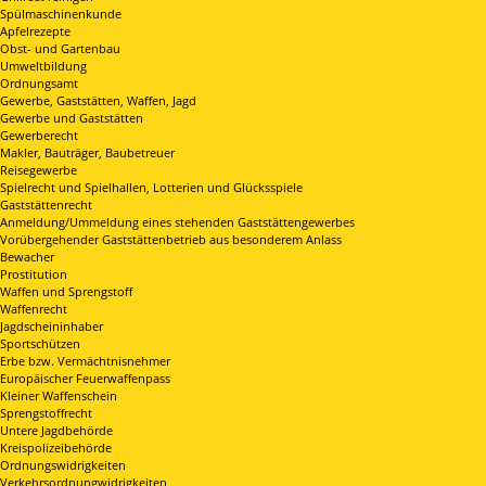
Spülmaschinenkunde
Apfelrezepte
Obst- und Gartenbau
Umweltbildung
Ordnungsamt
Gewerbe, Gaststätten, Waffen, Jagd
Gewerbe und Gaststätten
Gewerberecht
Makler, Bauträger, Baubetreuer
Reisegewerbe
Spielrecht und Spielhallen, Lotterien und Glücksspiele
Gaststättenrecht
Anmeldung/Ummeldung eines stehenden Gaststättengewerbes
Vorübergehender Gaststättenbetrieb aus besonderem Anlass
Bewacher
Prostitution
Waffen und Sprengstoff
Waffenrecht
Jagdscheininhaber
Sportschützen
Erbe bzw. Vermächtnisnehmer
Europäischer Feuerwaffenpass
Kleiner Waffenschein
Sprengstoffrecht
Untere Jagdbehörde
Kreispolizeibehörde
Ordnungswidrigkeiten
Verkehrsordnungwidrigkeiten