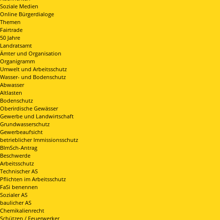
Soziale Medien
Online Bürgerdialoge
Themen
Fairtrade
50 Jahre
Landratsamt
Ämter und Organisation
Organigramm
Umwelt und Arbeitsschutz
Wasser- und Bodenschutz
Abwasser
Altlasten
Bodenschutz
Oberirdische Gewässer
Gewerbe und Landwirtschaft
Grundwasserschutz
Gewerbeaufsicht
betrieblicher Immissionsschutz
BImSch-Antrag
Beschwerde
Arbeitsschutz
Technischer AS
Pflichten im Arbeitsschutz
FaSi benennen
Sozialer AS
baulicher AS
Chemikalienrecht
Schützen / Feuerwerker