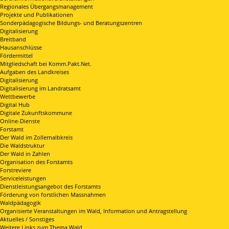
Regionales Übergangsmanagement
Projekte und Publikationen
Sonderpädagogische Bildungs- und Beratungszentren
Digitalisierung
Breitband
Hausanschlüsse
Fördermittel
Mitgliedschaft bei Komm.Pakt.Net.
Aufgaben des Landkreises
Digitalisierung
Digitalisierung im Landratsamt
Wettbewerbe
Digital Hub
Digitale Zukunftskommune
Online-Dienste
Forstamt
Der Wald im Zollernalbkreis
Die Waldstruktur
Der Wald in Zahlen
Organisation des Forstamts
Forstreviere
Serviceleistungen
Dienstleistungsangebot des Forstamts
Förderung von forstlichen Massnahmen
Waldpädagogik
Organisierte Veranstaltungen im Wald, Information und Antragstellung
Aktuelles / Sonstiges
Weitere Links zum Thema Wald