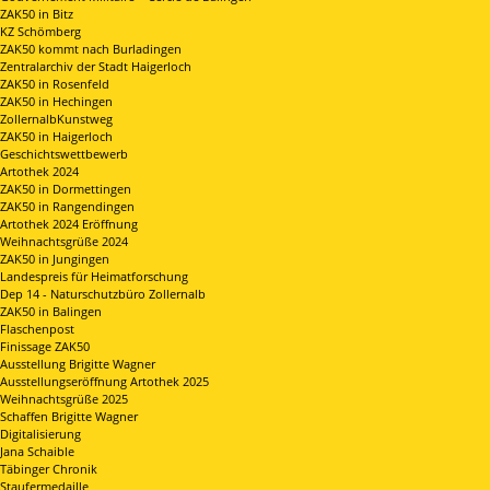
ZAK50 in Bitz
KZ Schömberg
ZAK50 kommt nach Burladingen
Zentralarchiv der Stadt Haigerloch
ZAK50 in Rosenfeld
ZAK50 in Hechingen
ZollernalbKunstweg
ZAK50 in Haigerloch
Geschichtswettbewerb
Artothek 2024
ZAK50 in Dormettingen
ZAK50 in Rangendingen
Artothek 2024 Eröffnung
Weihnachtsgrüße 2024
ZAK50 in Jungingen
Landespreis für Heimatforschung
Dep 14 - Naturschutzbüro Zollernalb
ZAK50 in Balingen
Flaschenpost
Finissage ZAK50
Ausstellung Brigitte Wagner
Ausstellungseröffnung Artothek 2025
Weihnachtsgrüße 2025
Schaffen Brigitte Wagner
Digitalisierung
Jana Schaible
Täbinger Chronik
Staufermedaille