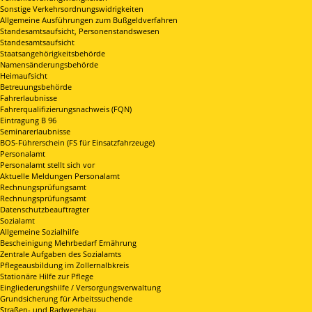
Sonstige Verkehrsordnungswidrigkeiten
Allgemeine Ausführungen zum Bußgeldverfahren
Standesamtsaufsicht, Personenstandswesen
Standesamtsaufsicht
Staatsangehörigkeitsbehörde
Namensänderungsbehörde
Heimaufsicht
Betreuungsbehörde
Fahrerlaubnisse
Fahrerqualifizierungsnachweis (FQN)
Eintragung B 96
Seminarerlaubnisse
BOS-Führerschein (FS für Einsatzfahrzeuge)
Personalamt
Personalamt stellt sich vor
Aktuelle Meldungen Personalamt
Rechnungsprüfungsamt
Rechnungsprüfungsamt
Datenschutzbeauftragter
Sozialamt
Allgemeine Sozialhilfe
Bescheinigung Mehrbedarf Ernährung
Zentrale Aufgaben des Sozialamts
Pflegeausbildung im Zollernalbkreis
Stationäre Hilfe zur Pflege
Eingliederungshilfe / Versorgungsverwaltung
Grundsicherung für Arbeitssuchende
Straßen- und Radwegebau