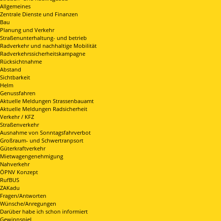
Allgemeines
Zentrale Dienste und Finanzen
Bau
Planung und Verkehr
Straßenunterhaltung- und betrieb
Radverkehr und nachhaltige Mobilität
Radverkehrssicherheitskampagne
Rücksichtnahme
Abstand
Sichtbarkeit
Helm
Genussfahren
Aktuelle Meldungen Strassenbauamt
Aktuelle Meldungen Radsicherheit
Verkehr / KFZ
Straßenverkehr
Ausnahme von Sonntagsfahrverbot
Großraum- und Schwertranpsort
Güterkraftverkehr
Mietwagengenehmigung
Nahverkehr
ÖPNV Konzept
RufBUS
ZAKadu
Fragen/Antworten
Wünsche/Anregungen
Darüber habe ich schon informiert
Gewinnspiel