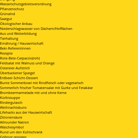
Wasserschutzgebietsverordnung
Pflanzenschutz
Grünalnd
Saatgut
Ökologischer Anbau
Niederschlagswasser von Dächern/Hofflächen
Aus und Weiterbildung
Tierhaltung
Ernährung / Hauswirtschaft
Beki-Referentinnen
Rezepte
Rote-Bete-Carpaccio(roh)
Feldsalat mit Walnuss und Orange
Ostereier-Aufstrich
Überbackener Spargel
Erdbeer-Schicht-Dessert
Bunte Sommerbowl mit Rindfleisch oder vegetarisch
Sommerlich frischer Tomatensalat mit Gurke und Fetakäse
Brombeermarmelade mit und ohne Kerne
Kürbissuppe
Rindergulasch
Weihnachtsbuns
Lifehacks aus der Hauswirtschaft
Zitronensäure
Allrounder Natron
Wäschesymbol
Rund um den Kühlschrank
Grillrost reinigen