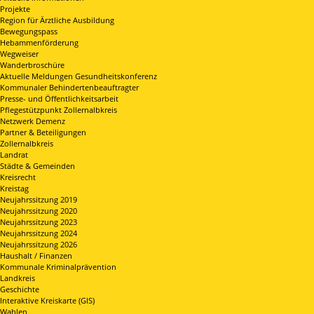
Projekte
Region für Ärztliche Ausbildung
Bewegungspass
Hebammenförderung
Wegweiser
Wanderbroschüre
Aktuelle Meldungen Gesundheitskonferenz
Kommunaler Behindertenbeauftragter
Presse- und Öffentlichkeitsarbeit
Pflegestützpunkt Zollernalbkreis
Netzwerk Demenz
Partner & Beteiligungen
Zollernalbkreis
Landrat
Städte & Gemeinden
Kreisrecht
Kreistag
Neujahrssitzung 2019
Neujahrssitzung 2020
Neujahrssitzung 2023
Neujahrssitzung 2024
Neujahrssitzung 2026
Haushalt / Finanzen
Kommunale Kriminalprävention
Landkreis
Geschichte
Interaktive Kreiskarte (GIS)
Wahlen