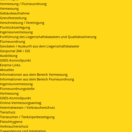
Vermessung / Flurneuordnung
Vermessung
Gebäudeaufnahme
Grenzfeststellung
Verschmelzung / Vereinigung
Flurstückszerlegung
Ingenieurvermessung
Fortführung des Liegenschaftskatasters und Qualitätssicherung
Flurneuordnung
Geodaten / Auskunft aus dem Liegenschaftskataster
Geoportal ZAK / GIS
Ausbildung
GNSS-Kontrollpunkt
Externe Links
Aktuelles
Informationen aus dem Bereich Vermessung
Informationen aus dem Bereich Flurneuordnung
Ingenieurvermessung
Flurneuordnungsstelle
Vermessung
GNSS-Kontrollpunkt
Online-Vermessungsantrag
Veterinärwesen / Verbraucherschutz
Tierschutz
Tierseuchen / Tierkörperbeseitigung
Fleischhygiene
Verbraucherschutz
Zuwanderung und Integration