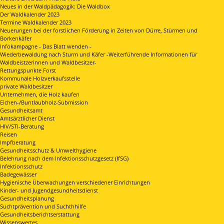
Neues in der Waldpädagogik: Die Waldbox
Der Waldkalender 2023
Termine Waldkalender 2023
Neuerungen bei der forstlichen Förderung in Zeiten von Dürre, Stürmen und
Borkenkäfer
Infokampagne - Das Blatt wenden -
Wiederbewaldung nach Sturm und Käfer -Weiterführende Informationen für
Waldbeistzerinnen und Waldbesitzer-
Rettungspunkte Forst
Kommunale Holzverkaufsstelle
private Waldbesitzer
Unternehmen, die Holz kaufen
Eichen-/Buntlaubholz-Submission
Gesundheitsamt
Amtsärztlicher Dienst
HIV/STI-Beratung
Reisen
Impfberatung
Gesundheitsschutz & Umwelthygiene
Belehrung nach dem Infektionsschutzgesetz (IfSG)
Infektionsschutz
Badegewässer
Hygienische Überwachungen verschiedener Einrichtungen
Kinder- und Jugendgesundheitsdienst
Gesundheitsplanung
Suchtprävention und Suchthhilfe
Gesundheitsberichtserstattung
Wissenswertes