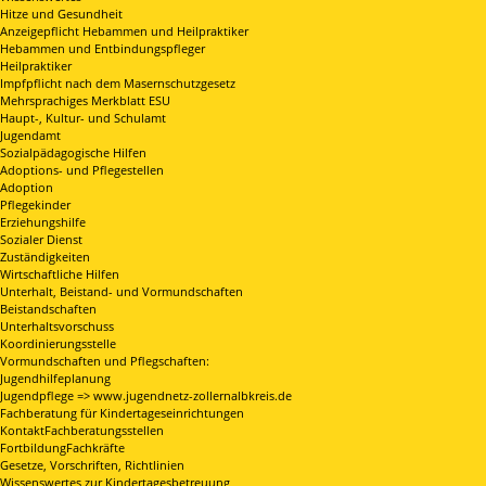
Hitze und Gesundheit
Anzeigepflicht Hebammen und Heilpraktiker
Hebammen und Entbindungspfleger
Heilpraktiker
Impfpflicht nach dem Masernschutzgesetz
Mehrsprachiges Merkblatt ESU
Haupt-, Kultur- und Schulamt
Jugendamt
Sozialpädagogische Hilfen
Adoptions- und Pflegestellen
Adoption
Pflegekinder
Erziehungshilfe
Sozialer Dienst
Zuständigkeiten
Wirtschaftliche Hilfen
Unterhalt, Beistand- und Vormundschaften
Beistandschaften
Unterhaltsvorschuss
Koordinierungsstelle
Vormundschaften und Pflegschaften:
Jugendhilfeplanung
Jugendpflege => www.jugendnetz-zollernalbkreis.de
Fachberatung für Kindertageseinrichtungen
KontaktFachberatungsstellen
FortbildungFachkräfte
Gesetze, Vorschriften, Richtlinien
Wissenswertes zur Kindertagesbetreuung