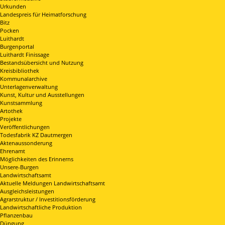
Urkunden
Landespreis für Heimatforschung
Bitz
Pocken
Luithardt
Burgenportal
Luithardt Finissage
Bestandsübersicht und Nutzung
Kreisbibliothek
Kommunalarchive
Unterlagenverwaltung
Kunst, Kultur und Ausstellungen
Kunstsammlung
Artothek
Projekte
Veröffentlichungen
Todesfabrik KZ Dautmergen
Aktenaussonderung
Ehrenamt
Möglichkeiten des Erinnerns
Unsere-Burgen
Landwirtschaftsamt
Aktuelle Meldungen Landwirtschaftsamt
Ausgleichsleistungen
Agrarstruktur / Investitionsförderung
Landwirtschaftliche Produktion
Pflanzenbau
Düngung