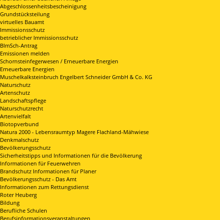
Abgeschlossenheitsbescheinigung
Grundstücksteilung
virtuelles Bauamt
Immissionsschutz
betrieblicher Immissionsschutz
BImSch-Antrag
Emissionen melden
Schornsteinfegerwesen / Erneuerbare Energien
Erneuerbare Energien
Muschelkalksteinbruch Engelbert Schneider GmbH & Co. KG
Naturschutz
Artenschutz
Landschaftspflege
Naturschutzrecht
Artenvielfalt
Biotopverbund
Natura 2000 - Lebensraumtyp Magere Flachland-Mähwiese
Denkmalschutz
Bevölkerungsschutz
Sicherheitstipps und Informationen für die Bevölkerung
Informationen für Feuerwehren
Brandschutz Informationen für Planer
Bevölkerungsschutz - Das Amt
Informationen zum Rettungsdienst
Roter Heuberg
Bildung
Berufliche Schulen
Berufsinformationsveranstaltungen