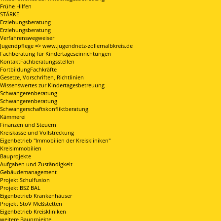
Frühe Hilfen
STÄRKE
Erziehungsberatung
Erziehungsberatung
Verfahrenswegweiser
Jugendpflege => www.jugendnetz-zollernalbkreis.de
Fachberatung für Kindertageseinrichtungen
KontaktFachberatungsstellen
FortbildungFachkräfte
Gesetze, Vorschriften, Richtlinien
Wissenswertes zur Kindertagesbetreuung
Schwangerenberatung
Schwangerenberatung
Schwangerschaftskonfliktberatung
Kämmerei
Finanzen und Steuern
Kreiskasse und Vollstreckung
Eigenbetrieb "Immobilien der Kreiskliniken"
Kreisimmobilien
Bauprojekte
Aufgaben und Zuständigkeit
Gebäudemanagement
Projekt Schulfusion
Projekt BSZ BAL
Eigenbetrieb Krankenhäuser
Projekt StoV Meßstetten
Eigenbetrieb Kreiskliniken
weitere Bauprojekte