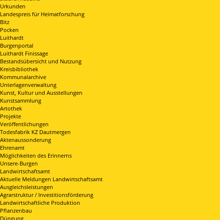
Urkunden
Landespreis für Heimatforschung
Bitz
Pocken
Luithardt
Burgenportal
Luithardt Finissage
Bestandsübersicht und Nutzung
Kreisbibliothek
Kommunalarchive
Unterlagenverwaltung
Kunst, Kultur und Ausstellungen
Kunstsammlung
Artothek
Projekte
Veröffentlichungen
Todesfabrik KZ Dautmergen
Aktenaussonderung
Ehrenamt
Möglichkeiten des Erinnerns
Unsere-Burgen
Landwirtschaftsamt
Aktuelle Meldungen Landwirtschaftsamt
Ausgleichsleistungen
Agrarstruktur / Investitionsförderung
Landwirtschaftliche Produktion
Pflanzenbau
Düngung