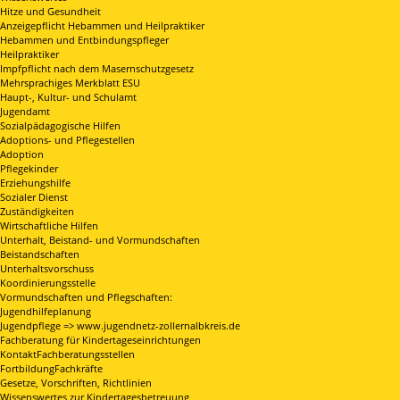
Hitze und Gesundheit
Anzeigepflicht Hebammen und Heilpraktiker
Hebammen und Entbindungspfleger
Heilpraktiker
Impfpflicht nach dem Masernschutzgesetz
Mehrsprachiges Merkblatt ESU
Haupt-, Kultur- und Schulamt
Jugendamt
Sozialpädagogische Hilfen
Adoptions- und Pflegestellen
Adoption
Pflegekinder
Erziehungshilfe
Sozialer Dienst
Zuständigkeiten
Wirtschaftliche Hilfen
Unterhalt, Beistand- und Vormundschaften
Beistandschaften
Unterhaltsvorschuss
Koordinierungsstelle
Vormundschaften und Pflegschaften:
Jugendhilfeplanung
Jugendpflege => www.jugendnetz-zollernalbkreis.de
Fachberatung für Kindertageseinrichtungen
KontaktFachberatungsstellen
FortbildungFachkräfte
Gesetze, Vorschriften, Richtlinien
Wissenswertes zur Kindertagesbetreuung