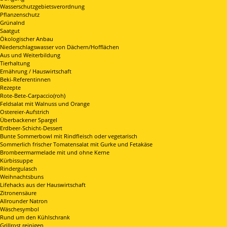
Wasserschutzgebietsverordnung
Pflanzenschutz
Grünalnd
Saatgut
Ökologischer Anbau
Niederschlagswasser von Dächern/Hofflächen
Aus und Weiterbildung
Tierhaltung
Ernährung / Hauswirtschaft
Beki-Referentinnen
Rezepte
Rote-Bete-Carpaccio(roh)
Feldsalat mit Walnuss und Orange
Ostereier-Aufstrich
Überbackener Spargel
Erdbeer-Schicht-Dessert
Bunte Sommerbowl mit Rindfleisch oder vegetarisch
Sommerlich frischer Tomatensalat mit Gurke und Fetakäse
Brombeermarmelade mit und ohne Kerne
Kürbissuppe
Rindergulasch
Weihnachtsbuns
Lifehacks aus der Hauswirtschaft
Zitronensäure
Allrounder Natron
Wäschesymbol
Rund um den Kühlschrank
Grillrost reinigen