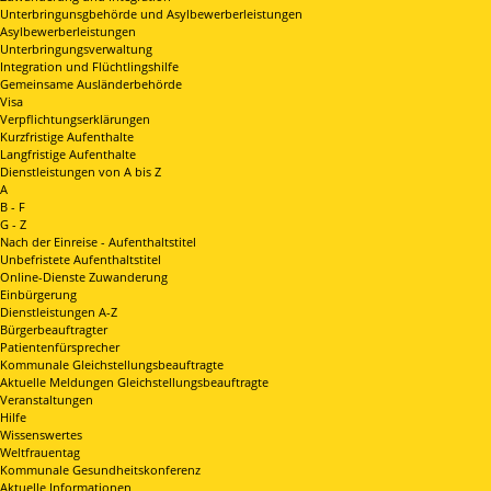
Unterbringunsgbehörde und Asylbewerberleistungen
Asylbewerberleistungen
Unterbringungsverwaltung
Integration und Flüchtlingshilfe
Gemeinsame Ausländerbehörde
Visa
Verpflichtungserklärungen
Kurzfristige Aufenthalte
Langfristige Aufenthalte
Dienstleistungen von A bis Z
A
B - F
G - Z
Nach der Einreise - Aufenthaltstitel
Unbefristete Aufenthaltstitel
Online-Dienste Zuwanderung
Einbürgerung
Dienstleistungen A-Z
Bürgerbeauftragter
Patientenfürsprecher
Kommunale Gleichstellungsbeauftragte
Aktuelle Meldungen Gleichstellungsbeauftragte
Veranstaltungen
Hilfe
Wissenswertes
Weltfrauentag
Kommunale Gesundheitskonferenz
Aktuelle Informationen