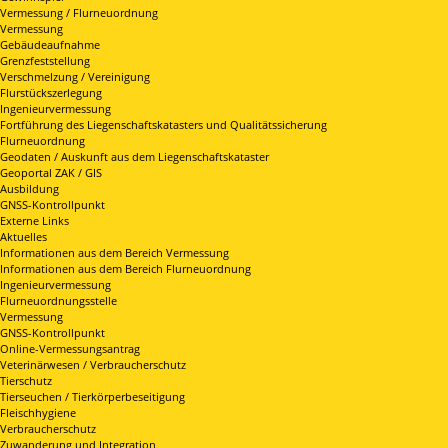
Vermessung / Flurneuordnung
Vermessung
Gebäudeaufnahme
Grenzfeststellung
Verschmelzung / Vereinigung
Flurstückszerlegung
Ingenieurvermessung
Fortführung des Liegenschaftskatasters und Qualitätssicherung
Flurneuordnung
Geodaten / Auskunft aus dem Liegenschaftskataster
Geoportal ZAK / GIS
Ausbildung
GNSS-Kontrollpunkt
Externe Links
Aktuelles
Informationen aus dem Bereich Vermessung
Informationen aus dem Bereich Flurneuordnung
Ingenieurvermessung
Flurneuordnungsstelle
Vermessung
GNSS-Kontrollpunkt
Online-Vermessungsantrag
Veterinärwesen / Verbraucherschutz
Tierschutz
Tierseuchen / Tierkörperbeseitigung
Fleischhygiene
Verbraucherschutz
Zuwanderung und Integration