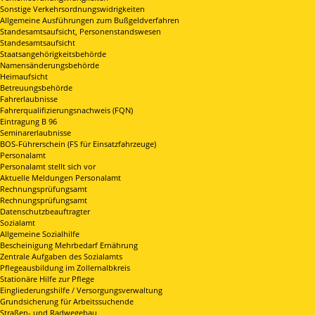
Sonstige Verkehrsordnungswidrigkeiten
Allgemeine Ausführungen zum Bußgeldverfahren
Standesamtsaufsicht, Personenstandswesen
Standesamtsaufsicht
Staatsangehörigkeitsbehörde
Namensänderungsbehörde
Heimaufsicht
Betreuungsbehörde
Fahrerlaubnisse
Fahrerqualifizierungsnachweis (FQN)
Eintragung B 96
Seminarerlaubnisse
BOS-Führerschein (FS für Einsatzfahrzeuge)
Personalamt
Personalamt stellt sich vor
Aktuelle Meldungen Personalamt
Rechnungsprüfungsamt
Rechnungsprüfungsamt
Datenschutzbeauftragter
Sozialamt
Allgemeine Sozialhilfe
Bescheinigung Mehrbedarf Ernährung
Zentrale Aufgaben des Sozialamts
Pflegeausbildung im Zollernalbkreis
Stationäre Hilfe zur Pflege
Eingliederungshilfe / Versorgungsverwaltung
Grundsicherung für Arbeitssuchende
Straßen- und Radwegebau