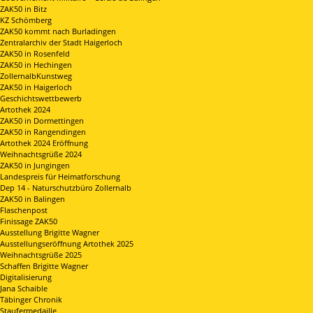
ZAK50 in Bitz
KZ Schömberg
ZAK50 kommt nach Burladingen
Zentralarchiv der Stadt Haigerloch
ZAK50 in Rosenfeld
ZAK50 in Hechingen
ZollernalbKunstweg
ZAK50 in Haigerloch
Geschichtswettbewerb
Artothek 2024
ZAK50 in Dormettingen
ZAK50 in Rangendingen
Artothek 2024 Eröffnung
Weihnachtsgrüße 2024
ZAK50 in Jungingen
Landespreis für Heimatforschung
Dep 14 - Naturschutzbüro Zollernalb
ZAK50 in Balingen
Flaschenpost
Finissage ZAK50
Ausstellung Brigitte Wagner
Ausstellungseröffnung Artothek 2025
Weihnachtsgrüße 2025
Schaffen Brigitte Wagner
Digitalisierung
Jana Schaible
Täbinger Chronik
Staufermedaille