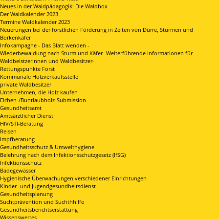
Neues in der Waldpädagogik: Die Waldbox
Der Waldkalender 2023
Termine Waldkalender 2023
Neuerungen bei der forstlichen Förderung in Zeiten von Dürre, Stürmen und
Borkenkäfer
Infokampagne - Das Blatt wenden -
Wiederbewaldung nach Sturm und Käfer -Weiterführende Informationen für
Waldbeistzerinnen und Waldbesitzer-
Rettungspunkte Forst
Kommunale Holzverkaufsstelle
private Waldbesitzer
Unternehmen, die Holz kaufen
Eichen-/Buntlaubholz-Submission
Gesundheitsamt
Amtsärztlicher Dienst
HIV/STI-Beratung
Reisen
Impfberatung
Gesundheitsschutz & Umwelthygiene
Belehrung nach dem Infektionsschutzgesetz (IfSG)
Infektionsschutz
Badegewässer
Hygienische Überwachungen verschiedener Einrichtungen
Kinder- und Jugendgesundheitsdienst
Gesundheitsplanung
Suchtprävention und Suchthhilfe
Gesundheitsberichtserstattung
Wissenswertes