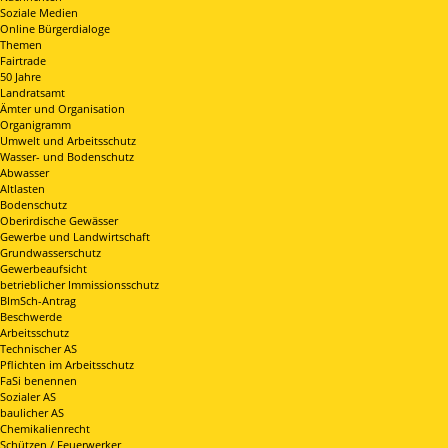
Soziale Medien
Online Bürgerdialoge
Themen
Fairtrade
50 Jahre
Landratsamt
Ämter und Organisation
Organigramm
Umwelt und Arbeitsschutz
Wasser- und Bodenschutz
Abwasser
Altlasten
Bodenschutz
Oberirdische Gewässer
Gewerbe und Landwirtschaft
Grundwasserschutz
Gewerbeaufsicht
betrieblicher Immissionsschutz
BImSch-Antrag
Beschwerde
Arbeitsschutz
Technischer AS
Pflichten im Arbeitsschutz
FaSi benennen
Sozialer AS
baulicher AS
Chemikalienrecht
Schützen / Feuerwerker