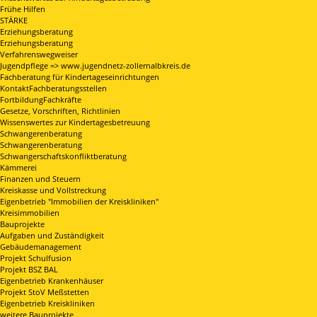
Frühe Hilfen
STÄRKE
Erziehungsberatung
Erziehungsberatung
Verfahrenswegweiser
Jugendpflege => www.jugendnetz-zollernalbkreis.de
Fachberatung für Kindertageseinrichtungen
KontaktFachberatungsstellen
FortbildungFachkräfte
Gesetze, Vorschriften, Richtlinien
Wissenswertes zur Kindertagesbetreuung
Schwangerenberatung
Schwangerenberatung
Schwangerschaftskonfliktberatung
Kämmerei
Finanzen und Steuern
Kreiskasse und Vollstreckung
Eigenbetrieb "Immobilien der Kreiskliniken"
Kreisimmobilien
Bauprojekte
Aufgaben und Zuständigkeit
Gebäudemanagement
Projekt Schulfusion
Projekt BSZ BAL
Eigenbetrieb Krankenhäuser
Projekt StoV Meßstetten
Eigenbetrieb Kreiskliniken
weitere Bauprojekte