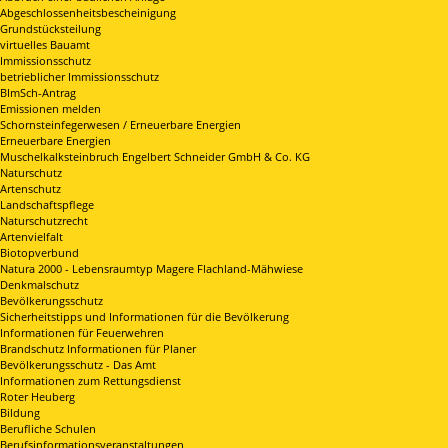
Abgeschlossenheitsbescheinigung
Grundstücksteilung
virtuelles Bauamt
Immissionsschutz
betrieblicher Immissionsschutz
BImSch-Antrag
Emissionen melden
Schornsteinfegerwesen / Erneuerbare Energien
Erneuerbare Energien
Muschelkalksteinbruch Engelbert Schneider GmbH & Co. KG
Naturschutz
Artenschutz
Landschaftspflege
Naturschutzrecht
Artenvielfalt
Biotopverbund
Natura 2000 - Lebensraumtyp Magere Flachland-Mähwiese
Denkmalschutz
Bevölkerungsschutz
Sicherheitstipps und Informationen für die Bevölkerung
Informationen für Feuerwehren
Brandschutz Informationen für Planer
Bevölkerungsschutz - Das Amt
Informationen zum Rettungsdienst
Roter Heuberg
Bildung
Berufliche Schulen
Berufsinformationsveranstaltungen