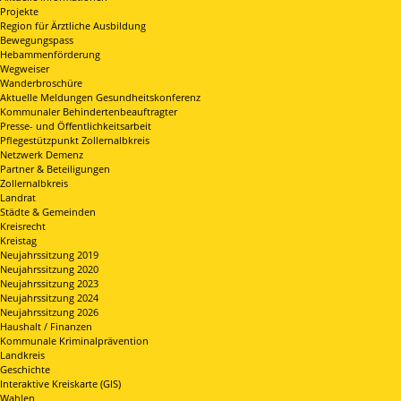
Projekte
Region für Ärztliche Ausbildung
Bewegungspass
Hebammenförderung
Wegweiser
Wanderbroschüre
Aktuelle Meldungen Gesundheitskonferenz
Kommunaler Behindertenbeauftragter
Presse- und Öffentlichkeitsarbeit
Pflegestützpunkt Zollernalbkreis
Netzwerk Demenz
Partner & Beteiligungen
Zollernalbkreis
Landrat
Städte & Gemeinden
Kreisrecht
Kreistag
Neujahrssitzung 2019
Neujahrssitzung 2020
Neujahrssitzung 2023
Neujahrssitzung 2024
Neujahrssitzung 2026
Haushalt / Finanzen
Kommunale Kriminalprävention
Landkreis
Geschichte
Interaktive Kreiskarte (GIS)
Wahlen