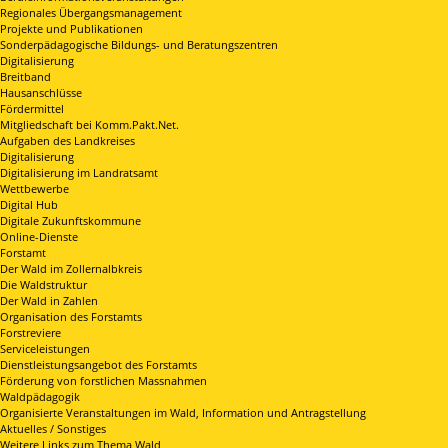
Regionales Übergangsmanagement
Projekte und Publikationen
Sonderpädagogische Bildungs- und Beratungszentren
Digitalisierung
Breitband
Hausanschlüsse
Fördermittel
Mitgliedschaft bei Komm.Pakt.Net.
Aufgaben des Landkreises
Digitalisierung
Digitalisierung im Landratsamt
Wettbewerbe
Digital Hub
Digitale Zukunftskommune
Online-Dienste
Forstamt
Der Wald im Zollernalbkreis
Die Waldstruktur
Der Wald in Zahlen
Organisation des Forstamts
Forstreviere
Serviceleistungen
Dienstleistungsangebot des Forstamts
Förderung von forstlichen Massnahmen
Waldpädagogik
Organisierte Veranstaltungen im Wald, Information und Antragstellung
Aktuelles / Sonstiges
Weitere Links zum Thema Wald