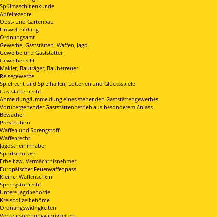
Spülmaschinenkunde
Apfelrezepte
Obst- und Gartenbau
Umweltbildung
Ordnungsamt
Gewerbe, Gaststätten, Waffen, Jagd
Gewerbe und Gaststätten
Gewerberecht
Makler, Bauträger, Baubetreuer
Reisegewerbe
Spielrecht und Spielhallen, Lotterien und Glücksspiele
Gaststättenrecht
Anmeldung/Ummeldung eines stehenden Gaststättengewerbes
Vorübergehender Gaststättenbetrieb aus besonderem Anlass
Bewacher
Prostitution
Waffen und Sprengstoff
Waffenrecht
Jagdscheininhaber
Sportschützen
Erbe bzw. Vermächtnisnehmer
Europäischer Feuerwaffenpass
Kleiner Waffenschein
Sprengstoffrecht
Untere Jagdbehörde
Kreispolizeibehörde
Ordnungswidrigkeiten
Verkehrsordnungwidrigkeiten