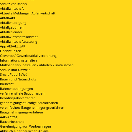
Schutz vor Radon
Abfallwirtschaft
Aktuelle Meldungen Abfallwirtschaft
Abfall-ABC
Abfallentsorgung
Abfallgebühren
Abfallkalender
Abfallwirtschaftskonzept
Abfallwirtschaftssatzung
App ABFALL ZAK
Einrichtungen
Gewerbe / Gewerbeabfallverordnung
Informationsmaterialien
Müllbehälter - bestellen - abholen - umtauschen
Schule und Umwelt
Smart Food BaWü
Bauen und Naturschutz
Baurecht
Rahmenbedingungen
verfahrensfreie Bauvorhaben
Kenntnisgabeverfahren
genehmigungspflichtige Bauvorhaben
vereinfachtes Baugenehmigungsverfahren
Baugenehmigungsverfahren
AAB-Antrag
Bauvorbescheid
Genehmigung von Werbeanlagen
Abbruch einer baulichen Anlage