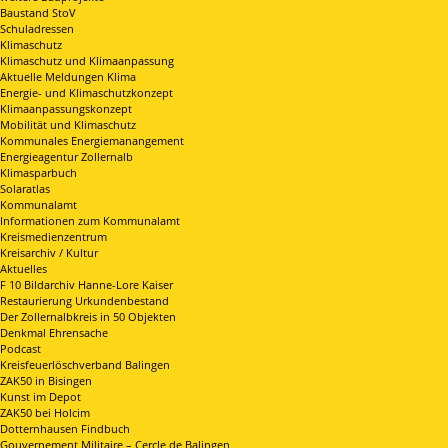
Baustand StoV
Schuladressen
Klimaschutz
Klimaschutz und Klimaanpassung
Aktuelle Meldungen Klima
Energie- und Klimaschutzkonzept
Klimaanpassungskonzept
Mobilität und Klimaschutz
Kommunales Energiemanangement
Energieagentur Zollernalb
Klimasparbuch
Solaratlas
Kommunalamt
Informationen zum Kommunalamt
Kreismedienzentrum
Kreisarchiv / Kultur
Aktuelles
F 10 Bildarchiv Hanne-Lore Kaiser
Restaurierung Urkundenbestand
Der Zollernalbkreis in 50 Objekten
Denkmal Ehrensache
Podcast
Kreisfeuerlöschverband Balingen
ZAK50 in Bisingen
Kunst im Depot
ZAK50 bei Holcim
Dotternhausen Findbuch
Gouvernement Militaire – Cercle de Balingen