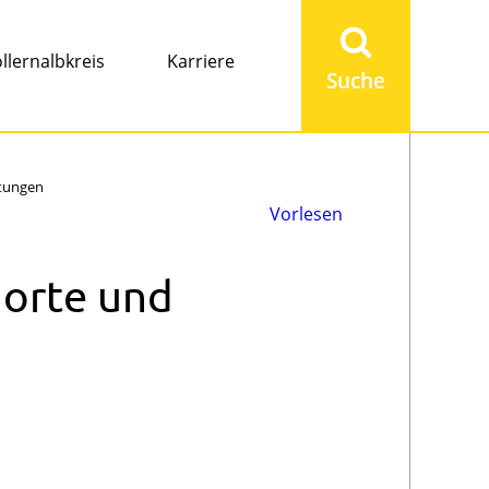
Suchbegriff
eingeben
llernalbkreis
Karriere
htungen
Vorlesen
dorte und