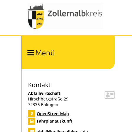
Menü
Ämter und Organisation
Organigramm
Umwelt und Arbeitsschutz
Abfallwirtschaft
Kontakt
Aktuelle Meldungen Abfallwirtschaft
Abfallwirtschaft
Abfall-ABC
Hirschbergstraße 29
72336
Balingen
Abfallentsorgung
OpenStreetMap
Abfallgebühren
Fahrplanauskunft
Abfallkalender
abfall@zollernalbkreis.de