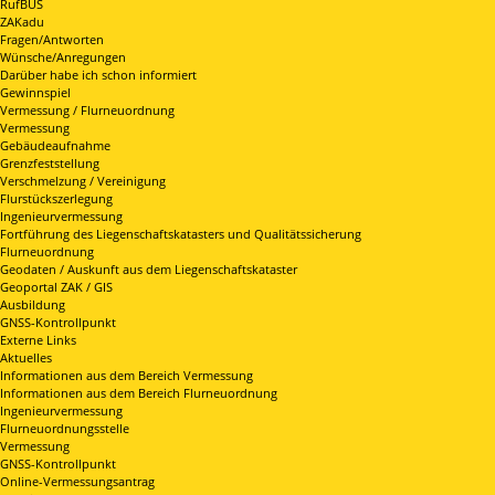
RufBUS
ZAKadu
Fragen/Antworten
Wünsche/Anregungen
Darüber habe ich schon informiert
Gewinnspiel
Vermessung / Flurneuordnung
Vermessung
Gebäudeaufnahme
Grenzfeststellung
Verschmelzung / Vereinigung
Flurstückszerlegung
Ingenieurvermessung
Fortführung des Liegenschaftskatasters und Qualitätssicherung
Flurneuordnung
Geodaten / Auskunft aus dem Liegenschaftskataster
Geoportal ZAK / GIS
Ausbildung
GNSS-Kontrollpunkt
Externe Links
Aktuelles
Informationen aus dem Bereich Vermessung
Informationen aus dem Bereich Flurneuordnung
Ingenieurvermessung
Flurneuordnungsstelle
Vermessung
GNSS-Kontrollpunkt
Online-Vermessungsantrag