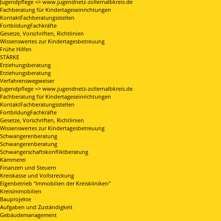
Jugendpflege => www.jugendnetz-zollernalbkreis.de
Fachberatung für Kindertageseinrichtungen
KontaktFachberatungsstellen
FortbildungFachkräfte
Gesetze, Vorschriften, Richtlinien
Wissenswertes zur Kindertagesbetreuung
Frühe Hilfen
STÄRKE
Erziehungsberatung
Erziehungsberatung
Verfahrenswegweiser
Jugendpflege => www.jugendnetz-zollernalbkreis.de
Fachberatung für Kindertageseinrichtungen
KontaktFachberatungsstellen
FortbildungFachkräfte
Gesetze, Vorschriften, Richtlinien
Wissenswertes zur Kindertagesbetreuung
Schwangerenberatung
Schwangerenberatung
Schwangerschaftskonfliktberatung
Kämmerei
Finanzen und Steuern
Kreiskasse und Vollstreckung
Eigenbetrieb "Immobilien der Kreiskliniken"
Kreisimmobilien
Bauprojekte
Aufgaben und Zuständigkeit
Gebäudemanagement