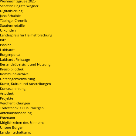
Weihnachtsgrüße 2025
Schaffen Brigitte Wagner
Digitalisierung
Jana Schaible
Täbinger Chronik
Staufermedaille
Urkunden
Landespreis für Heimatforschung
Bitz
Pocken
Luithardt
Burgenportal
Luithardt Finissage
Bestandsübersicht und Nutzung
Kreisbibliothek
Kommunalarchive
Unterlagenverwaltung
Kunst, Kultur und Ausstellungen
Kunstsammlung
Artothek
Projekte
Veröffentlichungen
Todesfabrik KZ Dautmergen
Aktenaussonderung
Ehrenamt
Möglichkeiten des Erinnerns
Unsere-Burgen
Landwirtschaftsamt