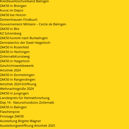
Kreisfeuerlöschverband Balingen
ZAK50 in Bisingen
Kunst im Depot
ZAK50 bei Holcim
Dotternhausen Findbuch
Gouvernement Militaire – Cercle de Balingen
ZAK50 in Bitz
KZ Schömberg
ZAK50 kommt nach Burladingen
Zentralarchiv der Stadt Haigerloch
ZAK50 in Rosenfeld
ZAK50 in Hechingen
ZollernalbKunstweg
ZAK50 in Haigerloch
Geschichtswettbewerb
Artothek 2024
ZAK50 in Dormettingen
ZAK50 in Rangendingen
Artothek 2024 Eröffnung
Weihnachtsgrüße 2024
ZAK50 in Jungingen
Landespreis für Heimatforschung
Dep 14 - Naturschutzbüro Zollernalb
ZAK50 in Balingen
Flaschenpost
Finissage ZAK50
Ausstellung Brigitte Wagner
Ausstellungseröffnung Artothek 2025