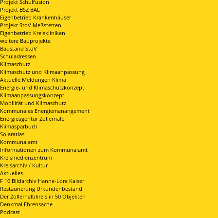
Projekt Schulfusion
Projekt BSZ BAL
Eigenbetrieb Krankenhäuser
Projekt StoV Meßstetten
Eigenbetrieb Kreiskliniken
weitere Bauprojekte
Baustand StoV
Schuladressen
Klimaschutz
Klimaschutz und Klimaanpassung
Aktuelle Meldungen Klima
Energie- und Klimaschutzkonzept
Klimaanpassungskonzept
Mobilität und Klimaschutz
Kommunales Energiemanangement
Energieagentur Zollernalb
Klimasparbuch
Solaratlas
Kommunalamt
Informationen zum Kommunalamt
Kreismedienzentrum
Kreisarchiv / Kultur
Aktuelles
F 10 Bildarchiv Hanne-Lore Kaiser
Restaurierung Urkundenbestand
Der Zollernalbkreis in 50 Objekten
Denkmal Ehrensache
Podcast