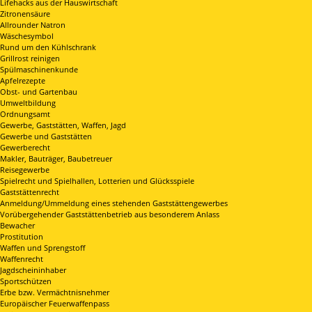
Lifehacks aus der Hauswirtschaft
Zitronensäure
Allrounder Natron
Wäschesymbol
Rund um den Kühlschrank
Grillrost reinigen
Spülmaschinenkunde
Apfelrezepte
Obst- und Gartenbau
Umweltbildung
Ordnungsamt
Gewerbe, Gaststätten, Waffen, Jagd
Gewerbe und Gaststätten
Gewerberecht
Makler, Bauträger, Baubetreuer
Reisegewerbe
Spielrecht und Spielhallen, Lotterien und Glücksspiele
Gaststättenrecht
Anmeldung/Ummeldung eines stehenden Gaststättengewerbes
Vorübergehender Gaststättenbetrieb aus besonderem Anlass
Bewacher
Prostitution
Waffen und Sprengstoff
Waffenrecht
Jagdscheininhaber
Sportschützen
Erbe bzw. Vermächtnisnehmer
Europäischer Feuerwaffenpass