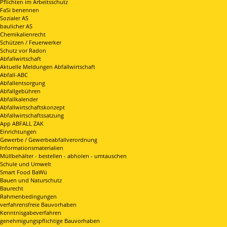
Pflichten im Arbeitsschutz
FaSi benennen
Sozialer AS
baulicher AS
Chemikalienrecht
Schützen / Feuerwerker
Schutz vor Radon
Abfallwirtschaft
Aktuelle Meldungen Abfallwirtschaft
Abfall-ABC
Abfallentsorgung
Abfallgebühren
Abfallkalender
Abfallwirtschaftskonzept
Abfallwirtschaftssatzung
App ABFALL ZAK
Einrichtungen
Gewerbe / Gewerbeabfallverordnung
Informationsmaterialien
Müllbehälter - bestellen - abholen - umtauschen
Schule und Umwelt
Smart Food BaWü
Bauen und Naturschutz
Baurecht
Rahmenbedingungen
verfahrensfreie Bauvorhaben
Kenntnisgabeverfahren
genehmigungspflichtige Bauvorhaben