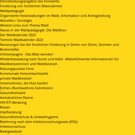
Dienstleistungsangebot des Forstamts
Förderung von forstlichen Massnahmen
Waldpädagogik
Organisierte Veranstaltungen im Wald, Information und Antragstellung
Aktuelles / Sonstiges
Weitere Links zum Thema Wald
Neues in der Waldpädagogik: Die Waldbox
Der Waldkalender 2023
Termine Waldkalender 2023
Neuerungen bei der forstlichen Förderung in Zeiten von Dürre, Stürmen und
Borkenkäfer
Infokampagne - Das Blatt wenden -
Wiederbewaldung nach Sturm und Käfer -Weiterführende Informationen für
Waldbeistzerinnen und Waldbesitzer-
Rettungspunkte Forst
Kommunale Holzverkaufsstelle
private Waldbesitzer
Unternehmen, die Holz kaufen
Eichen-/Buntlaubholz-Submission
Gesundheitsamt
Amtsärztlicher Dienst
HIV/STI-Beratung
Reisen
Impfberatung
Gesundheitsschutz & Umwelthygiene
Belehrung nach dem Infektionsschutzgesetz (IfSG)
Infektionsschutz
Badegewässer