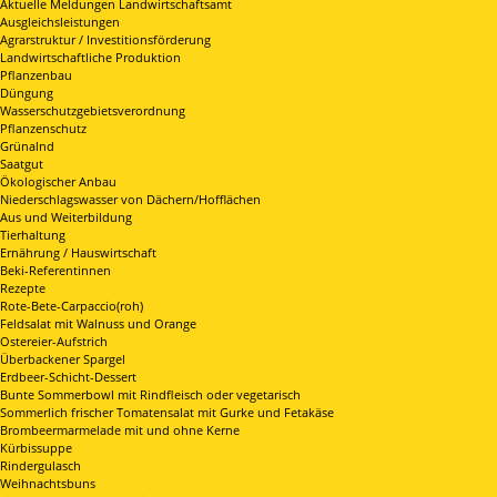
Aktuelle Meldungen Landwirtschaftsamt
Ausgleichsleistungen
Agrarstruktur / Investitionsförderung
Landwirtschaftliche Produktion
Pflanzenbau
Düngung
Wasserschutzgebietsverordnung
Pflanzenschutz
Grünalnd
Saatgut
Ökologischer Anbau
Niederschlagswasser von Dächern/Hofflächen
Aus und Weiterbildung
Tierhaltung
Ernährung / Hauswirtschaft
Beki-Referentinnen
Rezepte
Rote-Bete-Carpaccio(roh)
Feldsalat mit Walnuss und Orange
Ostereier-Aufstrich
Überbackener Spargel
Erdbeer-Schicht-Dessert
Bunte Sommerbowl mit Rindfleisch oder vegetarisch
Sommerlich frischer Tomatensalat mit Gurke und Fetakäse
Brombeermarmelade mit und ohne Kerne
Kürbissuppe
Rindergulasch
Weihnachtsbuns