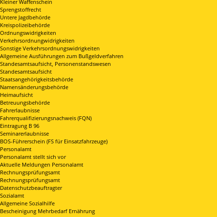
Kleiner Waffenschein
Sprengstoffrecht
Untere Jagdbehörde
Kreispolizeibehörde
Ordnungswidrigkeiten
Verkehrsordnungwidrigkeiten
Sonstige Verkehrsordnungswidrigkeiten
Allgemeine Ausführungen zum Bußgeldverfahren
Standesamtsaufsicht, Personenstandswesen
Standesamtsaufsicht
Staatsangehörigkeitsbehörde
Namensänderungsbehörde
Heimaufsicht
Betreuungsbehörde
Fahrerlaubnisse
Fahrerqualifizierungsnachweis (FQN)
Eintragung B 96
Seminarerlaubnisse
BOS-Führerschein (FS für Einsatzfahrzeuge)
Personalamt
Personalamt stellt sich vor
Aktuelle Meldungen Personalamt
Rechnungsprüfungsamt
Rechnungsprüfungsamt
Datenschutzbeauftragter
Sozialamt
Allgemeine Sozialhilfe
Bescheinigung Mehrbedarf Ernährung