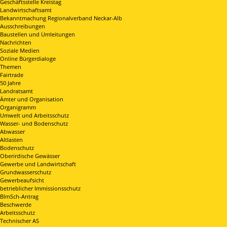
Geschäftsstelle Kreistag
Landwirtschaftsamt
Bekanntmachung Regionalverband Neckar-Alb
Ausschreibungen
Baustellen und Umleitungen
Nachrichten
Soziale Medien
Online Bürgerdialoge
Themen
Fairtrade
50 Jahre
Landratsamt
Ämter und Organisation
Organigramm
Umwelt und Arbeitsschutz
Wasser- und Bodenschutz
Abwasser
Altlasten
Bodenschutz
Oberirdische Gewässer
Gewerbe und Landwirtschaft
Grundwasserschutz
Gewerbeaufsicht
betrieblicher Immissionsschutz
BImSch-Antrag
Beschwerde
Arbeitsschutz
Technischer AS