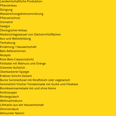
Landwirtschaftliche Produktion
Pflanzenbau
Düngung
Wasserschutzgebietsverordnung
Pflanzenschutz
Grünalnd
Saatgut
Ökologischer Anbau
Niederschlagswasser von Dächern/Hofflächen
Aus und Weiterbildung
Tierhaltung
Ernährung / Hauswirtschaft
Beki-Referentinnen
Rezepte
Rote-Bete-Carpaccio(roh)
Feldsalat mit Walnuss und Orange
Ostereier-Aufstrich
Überbackener Spargel
Erdbeer-Schicht-Dessert
Bunte Sommerbowl mit Rindfleisch oder vegetarisch
Sommerlich frischer Tomatensalat mit Gurke und Fetakäse
Brombeermarmelade mit und ohne Kerne
Kürbissuppe
Rindergulasch
Weihnachtsbuns
Lifehacks aus der Hauswirtschaft
Zitronensäure
Allrounder Natron