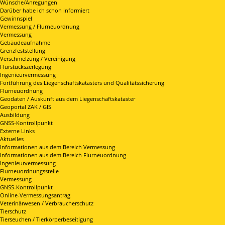
Wünsche/Anregungen
Darüber habe ich schon informiert
Gewinnspiel
Vermessung / Flurneuordnung
Vermessung
Gebäudeaufnahme
Grenzfeststellung
Verschmelzung / Vereinigung
Flurstückszerlegung
Ingenieurvermessung
Fortführung des Liegenschaftskatasters und Qualitätssicherung
Flurneuordnung
Geodaten / Auskunft aus dem Liegenschaftskataster
Geoportal ZAK / GIS
Ausbildung
GNSS-Kontrollpunkt
Externe Links
Aktuelles
Informationen aus dem Bereich Vermessung
Informationen aus dem Bereich Flurneuordnung
Ingenieurvermessung
Flurneuordnungsstelle
Vermessung
GNSS-Kontrollpunkt
Online-Vermessungsantrag
Veterinärwesen / Verbraucherschutz
Tierschutz
Tierseuchen / Tierkörperbeseitigung