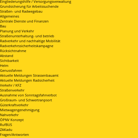
Eingliederungshilfe / Versorgungsverwaltung
Grundsicherung für Arbeitssuchende
Straßen- und Radwegebau
Allgemeines
Zentrale Dienste und Finanzen
Bau
Planung und Verkehr
Straßenunterhaltung- und betrieb
Radverkehr und nachhaltige Mobilität
Radverkehrssicherheitskampagne
Rücksichtnahme
Abstand
Sichtbarkeit
Helm
Genussfahren
Aktuelle Meldungen Strassenbauamt
Aktuelle Meldungen Radsicherheit
Verkehr / KFZ
Straßenverkehr
Ausnahme von Sonntagsfahrverbot
Großraum- und Schwertranpsort
Güterkraftverkehr
Mietwagengenehmigung
Nahverkehr
ÖPNV Konzept
RufBUS
ZAKadu
Fragen/Antworten