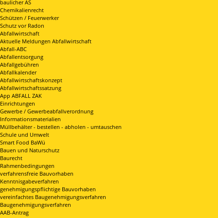
baulicher AS
Chemikalienrecht
Schützen / Feuerwerker
Schutz vor Radon
Abfallwirtschaft
Aktuelle Meldungen Abfallwirtschaft
Abfall-ABC
Abfallentsorgung
Abfallgebühren
Abfallkalender
Abfallwirtschaftskonzept
Abfallwirtschaftssatzung
App ABFALL ZAK
Einrichtungen
Gewerbe / Gewerbeabfallverordnung
Informationsmaterialien
Müllbehälter - bestellen - abholen - umtauschen
Schule und Umwelt
Smart Food BaWü
Bauen und Naturschutz
Baurecht
Rahmenbedingungen
verfahrensfreie Bauvorhaben
Kenntnisgabeverfahren
genehmigungspflichtige Bauvorhaben
vereinfachtes Baugenehmigungsverfahren
Baugenehmigungsverfahren
AAB-Antrag