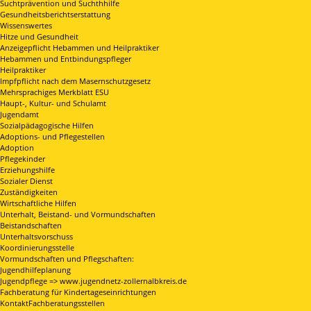
Suchtprävention und Suchthhilfe
Gesundheitsberichtserstattung
Wissenswertes
Hitze und Gesundheit
Anzeigepflicht Hebammen und Heilpraktiker
Hebammen und Entbindungspfleger
Heilpraktiker
Impfpflicht nach dem Masernschutzgesetz
Mehrsprachiges Merkblatt ESU
Haupt-, Kultur- und Schulamt
Jugendamt
Sozialpädagogische Hilfen
Adoptions- und Pflegestellen
Adoption
Pflegekinder
Erziehungshilfe
Sozialer Dienst
Zuständigkeiten
Wirtschaftliche Hilfen
Unterhalt, Beistand- und Vormundschaften
Beistandschaften
Unterhaltsvorschuss
Koordinierungsstelle
Vormundschaften und Pflegschaften:
Jugendhilfeplanung
Jugendpflege => www.jugendnetz-zollernalbkreis.de
Fachberatung für Kindertageseinrichtungen
KontaktFachberatungsstellen