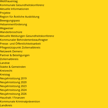
Weltfrauentag
Kommunale Gesundheitskonferenz
Aktuelle Informationen
Projekte
Region für Ärztliche Ausbildung
Bewegungspass
Hebammenförderung
Wegweiser
Wanderbroschüre
Aktuelle Meldungen Gesundheitskonferenz
Kommunaler Behindertenbeauftragter
Presse- und Öffentlichkeitsarbeit
Pflegestützpunkt Zollernalbkreis
Netzwerk Demenz
Partner & Beteiligungen
Zollernalbkreis
Landrat
Städte & Gemeinden
Kreisrecht
Kreistag
Neujahrssitzung 2019
Neujahrssitzung 2020
Neujahrssitzung 2023
Neujahrssitzung 2024
Neujahrssitzung 2026
Haushalt / Finanzen
Kommunale Kriminalprävention
Landkreis