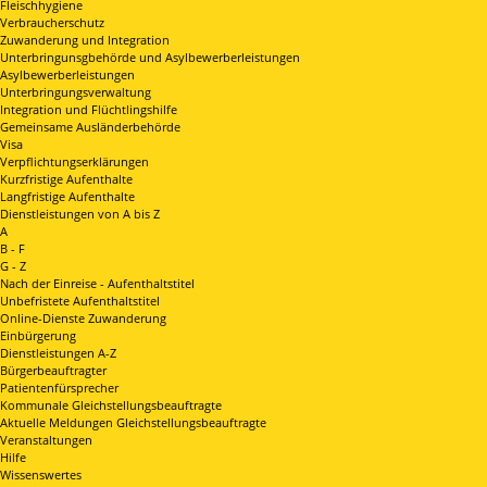
Fleischhygiene
Verbraucherschutz
Zuwanderung und Integration
Unterbringunsgbehörde und Asylbewerberleistungen
Asylbewerberleistungen
Unterbringungsverwaltung
Integration und Flüchtlingshilfe
Gemeinsame Ausländerbehörde
Visa
Verpflichtungserklärungen
Kurzfristige Aufenthalte
Langfristige Aufenthalte
Dienstleistungen von A bis Z
A
B - F
G - Z
Nach der Einreise - Aufenthaltstitel
Unbefristete Aufenthaltstitel
Online-Dienste Zuwanderung
Einbürgerung
Dienstleistungen A-Z
Bürgerbeauftragter
Patientenfürsprecher
Kommunale Gleichstellungsbeauftragte
Aktuelle Meldungen Gleichstellungsbeauftragte
Veranstaltungen
Hilfe
Wissenswertes