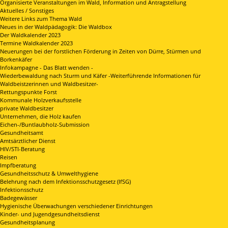
Organisierte Veranstaltungen im Wald, Information und Antragstellung
Aktuelles / Sonstiges
Weitere Links zum Thema Wald
Neues in der Waldpädagogik: Die Waldbox
Der Waldkalender 2023
Termine Waldkalender 2023
Neuerungen bei der forstlichen Förderung in Zeiten von Dürre, Stürmen und
Borkenkäfer
Infokampagne - Das Blatt wenden -
Wiederbewaldung nach Sturm und Käfer -Weiterführende Informationen für
Waldbeistzerinnen und Waldbesitzer-
Rettungspunkte Forst
Kommunale Holzverkaufsstelle
private Waldbesitzer
Unternehmen, die Holz kaufen
Eichen-/Buntlaubholz-Submission
Gesundheitsamt
Amtsärztlicher Dienst
HIV/STI-Beratung
Reisen
Impfberatung
Gesundheitsschutz & Umwelthygiene
Belehrung nach dem Infektionsschutzgesetz (IfSG)
Infektionsschutz
Badegewässer
Hygienische Überwachungen verschiedener Einrichtungen
Kinder- und Jugendgesundheitsdienst
Gesundheitsplanung