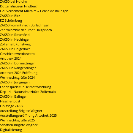
ZAK50 bei Holcim
Dotternhausen Findbuch
Gouvernement Militaire – Cercle de Balingen
ZAK50 in Bitz
KZ Schömberg
ZAK50 kommt nach Burladingen
Zentralarchiv der Stadt Haigerloch
ZAK50 in Rosenfeld
ZAK50 in Hechingen
ZollernalbKunstweg
ZAK50 in Haigerloch
Geschichtswettbewerb
Artothek 2024
ZAK50 in Dormettingen
ZAK50 in Rangendingen
Artothek 2024 Eröffnung
Weihnachtsgrüße 2024
ZAK50 in Jungingen
Landespreis für Heimatforschung
Dep 14 - Naturschutzbüro Zollernalb
ZAK50 in Balingen
Flaschenpost
Finissage ZAK50
Ausstellung Brigitte Wagner
Ausstellungseröffnung Artothek 2025
Weihnachtsgrüße 2025
Schaffen Brigitte Wagner
Digitalisierung