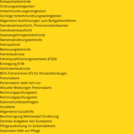
Kreispolizeibehörde
Ordnungswidrigkeiten
Verkehrsordnungwidrigkeiten
Sonstige Verkehrsordnungswidrigkeiten
Allgemeine Ausführungen zum Bußgeldverfahren
Standesamtsaufsicht, Personenstandswesen
Standesamtsaufsicht
Staatsangehörigkeitsbehörde
Namensänderungsbehörde
Heimaufsicht
Betreuungsbehörde
Fahrerlaubnisse
Fahrerqualifizierungsnachweis (FQN)
Eintragung B 96
Seminarerlaubnisse
BOS-Führerschein (FS für Einsatzfahrzeuge)
Personalamt
Personalamt stellt sich vor
Aktuelle Meldungen Personalamt
Rechnungsprüfungsamt
Rechnungsprüfungsamt
Datenschutzbeauftragter
Sozialamt
Allgemeine Sozialhilfe
Bescheinigung Mehrbedarf Ernährung
Zentrale Aufgaben des Sozialamts
Pflegeausbildung im Zollernalbkreis
Stationäre Hilfe zur Pflege