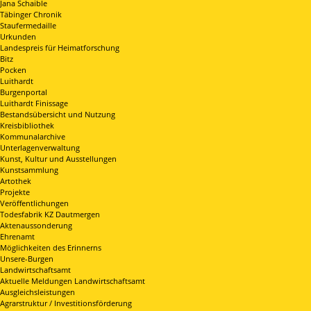
Jana Schaible
Täbinger Chronik
Staufermedaille
Urkunden
Landespreis für Heimatforschung
Bitz
Pocken
Luithardt
Burgenportal
Luithardt Finissage
Bestandsübersicht und Nutzung
Kreisbibliothek
Kommunalarchive
Unterlagenverwaltung
Kunst, Kultur und Ausstellungen
Kunstsammlung
Artothek
Projekte
Veröffentlichungen
Todesfabrik KZ Dautmergen
Aktenaussonderung
Ehrenamt
Möglichkeiten des Erinnerns
Unsere-Burgen
Landwirtschaftsamt
Aktuelle Meldungen Landwirtschaftsamt
Ausgleichsleistungen
Agrarstruktur / Investitionsförderung