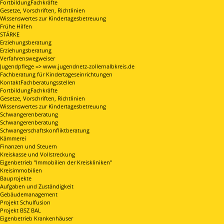
FortbildungFachkräfte
Gesetze, Vorschriften, Richtlinien
Wissenswertes zur Kindertagesbetreuung
Frühe Hilfen
STÄRKE
Erziehungsberatung
Erziehungsberatung
Verfahrenswegweiser
Jugendpflege => www.jugendnetz-zollernalbkreis.de
Fachberatung für Kindertageseinrichtungen
KontaktFachberatungsstellen
FortbildungFachkräfte
Gesetze, Vorschriften, Richtlinien
Wissenswertes zur Kindertagesbetreuung
Schwangerenberatung
Schwangerenberatung
Schwangerschaftskonfliktberatung
Kämmerei
Finanzen und Steuern
Kreiskasse und Vollstreckung
Eigenbetrieb "Immobilien der Kreiskliniken"
Kreisimmobilien
Bauprojekte
Aufgaben und Zuständigkeit
Gebäudemanagement
Projekt Schulfusion
Projekt BSZ BAL
Eigenbetrieb Krankenhäuser