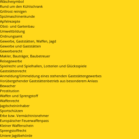
Wäschesymbol
Rund um den Kühlschrank
Grillrost reinigen
Spülmaschinenkunde
Apfelrezepte
Obst- und Gartenbau
Umweltbildung
Ordnungsamt
Gewerbe, Gaststätten, Waffen, Jagd
Gewerbe und Gaststätten
Gewerberecht
Makler, Bauträger, Baubetreuer
Reisegewerbe
Spielrecht und Spielhallen, Lotterien und Glücksspiele
Gaststättenrecht
Anmeldung/Ummeldung eines stehenden Gaststättengewerbes
Vorübergehender Gaststättenbetrieb aus besonderem Anlass
Bewacher
Prostitution
Waffen und Sprengstoff
Waffenrecht
Jagdscheininhaber
Sportschützen
Erbe bzw. Vermächtnisnehmer
Europäischer Feuerwaffenpass
Kleiner Waffenschein
Sprengstoffrecht
Untere Jagdbehörde