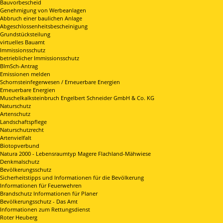
Bauvorbescheid
Genehmigung von Werbeanlagen
Abbruch einer baulichen Anlage
Abgeschlossenheitsbescheinigung
Grundstücksteilung
virtuelles Bauamt
Immissionsschutz
betrieblicher Immissionsschutz
BImSch-Antrag
Emissionen melden
Schornsteinfegerwesen / Erneuerbare Energien
Erneuerbare Energien
Muschelkalksteinbruch Engelbert Schneider GmbH & Co. KG
Naturschutz
Artenschutz
Landschaftspflege
Naturschutzrecht
Artenvielfalt
Biotopverbund
Natura 2000 - Lebensraumtyp Magere Flachland-Mähwiese
Denkmalschutz
Bevölkerungsschutz
Sicherheitstipps und Informationen für die Bevölkerung
Informationen für Feuerwehren
Brandschutz Informationen für Planer
Bevölkerungsschutz - Das Amt
Informationen zum Rettungsdienst
Roter Heuberg