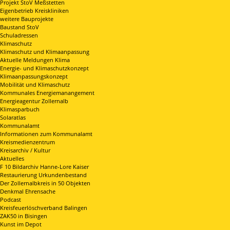
Projekt StoV Meßstetten
Eigenbetrieb Kreiskliniken
weitere Bauprojekte
Baustand StoV
Schuladressen
Klimaschutz
Klimaschutz und Klimaanpassung
Aktuelle Meldungen Klima
Energie- und Klimaschutzkonzept
Klimaanpassungskonzept
Mobilität und Klimaschutz
Kommunales Energiemanangement
Energieagentur Zollernalb
Klimasparbuch
Solaratlas
Kommunalamt
Informationen zum Kommunalamt
Kreismedienzentrum
Kreisarchiv / Kultur
Aktuelles
F 10 Bildarchiv Hanne-Lore Kaiser
Restaurierung Urkundenbestand
Der Zollernalbkreis in 50 Objekten
Denkmal Ehrensache
Podcast
Kreisfeuerlöschverband Balingen
ZAK50 in Bisingen
Kunst im Depot