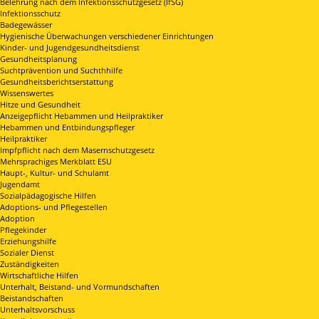
Belehrung nach dem Infektionsschutzgesetz (IfSG)
Infektionsschutz
Badegewässer
Hygienische Überwachungen verschiedener Einrichtungen
Kinder- und Jugendgesundheitsdienst
Gesundheitsplanung
Suchtprävention und Suchthhilfe
Gesundheitsberichtserstattung
Wissenswertes
Hitze und Gesundheit
Anzeigepflicht Hebammen und Heilpraktiker
Hebammen und Entbindungspfleger
Heilpraktiker
Impfpflicht nach dem Masernschutzgesetz
Mehrsprachiges Merkblatt ESU
Haupt-, Kultur- und Schulamt
Jugendamt
Sozialpädagogische Hilfen
Adoptions- und Pflegestellen
Adoption
Pflegekinder
Erziehungshilfe
Sozialer Dienst
Zuständigkeiten
Wirtschaftliche Hilfen
Unterhalt, Beistand- und Vormundschaften
Beistandschaften
Unterhaltsvorschuss