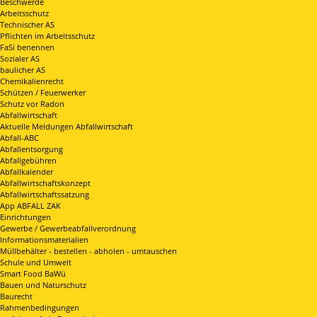
Beschwerde
Arbeitsschutz
Technischer AS
Pflichten im Arbeitsschutz
FaSi benennen
Sozialer AS
baulicher AS
Chemikalienrecht
Schützen / Feuerwerker
Schutz vor Radon
Abfallwirtschaft
Aktuelle Meldungen Abfallwirtschaft
Abfall-ABC
Abfallentsorgung
Abfallgebühren
Abfallkalender
Abfallwirtschaftskonzept
Abfallwirtschaftssatzung
App ABFALL ZAK
Einrichtungen
Gewerbe / Gewerbeabfallverordnung
Informationsmaterialien
Müllbehälter - bestellen - abholen - umtauschen
Schule und Umwelt
Smart Food BaWü
Bauen und Naturschutz
Baurecht
Rahmenbedingungen