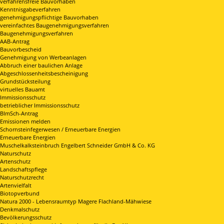
verfahrensfreie Bauvorhaben
Kenntnisgabeverfahren
genehmigungspflichtige Bauvorhaben
vereinfachtes Baugenehmigungsverfahren
Baugenehmigungsverfahren
AAB-Antrag
Bauvorbescheid
Genehmigung von Werbeanlagen
Abbruch einer baulichen Anlage
Abgeschlossenheitsbescheinigung
Grundstücksteilung
virtuelles Bauamt
Immissionsschutz
betrieblicher Immissionsschutz
BImSch-Antrag
Emissionen melden
Schornsteinfegerwesen / Erneuerbare Energien
Erneuerbare Energien
Muschelkalksteinbruch Engelbert Schneider GmbH & Co. KG
Naturschutz
Artenschutz
Landschaftspflege
Naturschutzrecht
Artenvielfalt
Biotopverbund
Natura 2000 - Lebensraumtyp Magere Flachland-Mähwiese
Denkmalschutz
Bevölkerungsschutz