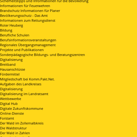
Sicherheitstipps und Informationen für die Bevölkerung
Informationen für Feuerwehren
Brandschutz Informationen für Planer
Bevölkerungsschutz - Das Amt
Informationen zum Rettungsdienst
Roter Heuberg
Bildung
Berufliche Schulen
Berufsinformationsveranstaltungen
Regionales Übergangsmanagement
Projekte und Publikationen
Sonderpädagogische Bildungs- und Beratungszentren
Digitalisierung
Breitband
Hausanschlüsse
Fördermittel
Mitgliedschaft bei Komm.Pakt.Net.
Aufgaben des Landkreises
Digitalisierung
Digitalisierung im Landratsamt
Wettbewerbe
Digital Hub
Digitale Zukunftskommune
Online-Dienste
Forstamt
Der Wald im Zollernalbkreis
Die Waldstruktur
Der Wald in Zahlen