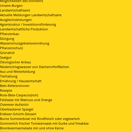
Möglichkeiten des Erinnerns
Unsere-Burgen
Landwirtschaftsamt
Aktuelle Meldungen Landwirtschaftsamt
Ausgleichsleistungen
Agrarstruktur / Investitionsförderung
Landwirtschaftliche Produktion
Pflanzenbau
Düngung
Wasserschutzgebietsverordnung
Pflanzenschutz
Grünalnd
Saatgut
Ökologischer Anbau
Niederschlagswasser von Dächern/Hofflächen
Aus und Weiterbildung
Tierhaltung
Ernährung / Hauswirtschaft
Beki-Referentinnen
Rezepte
Rote-Bete-Carpaccio(roh)
Feldsalat mit Walnuss und Orange
Ostereier-Aufstrich
Überbackener Spargel
Erdbeer-Schicht-Dessert
Bunte Sommerbowl mit Rindfleisch oder vegetarisch
Sommerlich frischer Tomatensalat mit Gurke und Fetakäse
Brombeermarmelade mit und ohne Kerne