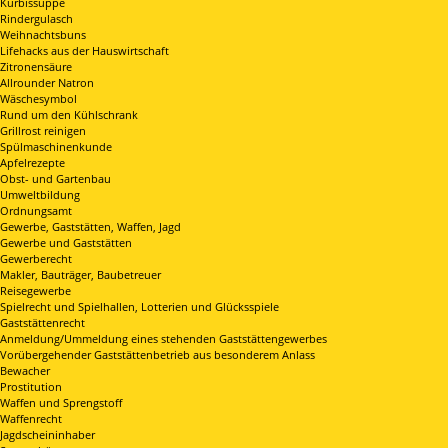
Kürbissuppe
Rindergulasch
Weihnachtsbuns
Lifehacks aus der Hauswirtschaft
Zitronensäure
Allrounder Natron
Wäschesymbol
Rund um den Kühlschrank
Grillrost reinigen
Spülmaschinenkunde
Apfelrezepte
Obst- und Gartenbau
Umweltbildung
Ordnungsamt
Gewerbe, Gaststätten, Waffen, Jagd
Gewerbe und Gaststätten
Gewerberecht
Makler, Bauträger, Baubetreuer
Reisegewerbe
Spielrecht und Spielhallen, Lotterien und Glücksspiele
Gaststättenrecht
Anmeldung/Ummeldung eines stehenden Gaststättengewerbes
Vorübergehender Gaststättenbetrieb aus besonderem Anlass
Bewacher
Prostitution
Waffen und Sprengstoff
Waffenrecht
Jagdscheininhaber