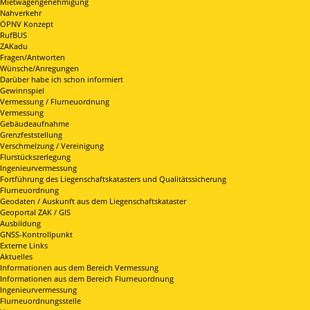
Mietwagengenehmigung
Nahverkehr
ÖPNV Konzept
RufBUS
ZAKadu
Fragen/Antworten
Wünsche/Anregungen
Darüber habe ich schon informiert
Gewinnspiel
Vermessung / Flurneuordnung
Vermessung
Gebäudeaufnahme
Grenzfeststellung
Verschmelzung / Vereinigung
Flurstückszerlegung
Ingenieurvermessung
Fortführung des Liegenschaftskatasters und Qualitätssicherung
Flurneuordnung
Geodaten / Auskunft aus dem Liegenschaftskataster
Geoportal ZAK / GIS
Ausbildung
GNSS-Kontrollpunkt
Externe Links
Aktuelles
Informationen aus dem Bereich Vermessung
Informationen aus dem Bereich Flurneuordnung
Ingenieurvermessung
Flurneuordnungsstelle