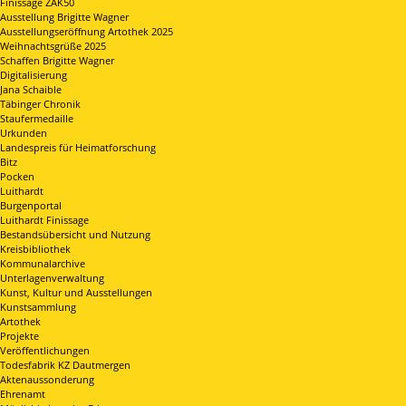
Finissage ZAK50
Ausstellung Brigitte Wagner
Ausstellungseröffnung Artothek 2025
Weihnachtsgrüße 2025
Schaffen Brigitte Wagner
Digitalisierung
Jana Schaible
Täbinger Chronik
Staufermedaille
Urkunden
Landespreis für Heimatforschung
Bitz
Pocken
Luithardt
Burgenportal
Luithardt Finissage
Bestandsübersicht und Nutzung
Kreisbibliothek
Kommunalarchive
Unterlagenverwaltung
Kunst, Kultur und Ausstellungen
Kunstsammlung
Artothek
Projekte
Veröffentlichungen
Todesfabrik KZ Dautmergen
Aktenaussonderung
Ehrenamt