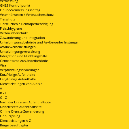
Vermessung
GNSS-Kontrollpunkt
Online-Vermessungsantrag
Veterinärwesen / Verbraucherschutz
Tierschutz
Tierseuchen / Tierkörperbeseitigung
Fleischhygiene
Verbraucherschutz
Zuwanderung und Integration
Unterbringunsgbehörde und Asylbewerberleistungen
Asylbewerberleistungen
Unterbringungsverwaltung
Integration und Flüchtlingshilfe
Gemeinsame Ausländerbehörde
Visa
Verpflichtungserklärungen
Kurzfristige Aufenthalte
Langfristige Aufenthalte
Dienstleistungen von A bis Z
A
B - F
G - Z
Nach der Einreise - Aufenthaltstitel
Unbefristete Aufenthaltstitel
Online-Dienste Zuwanderung
Einbürgerung
Dienstleistungen A-Z
Bürgerbeauftragter