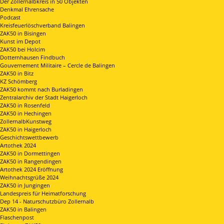
Der Zollernalbkreis in 50 Objekten
Denkmal Ehrensache
Podcast
Kreisfeuerlöschverband Balingen
ZAK50 in Bisingen
Kunst im Depot
ZAK50 bei Holcim
Dotternhausen Findbuch
Gouvernement Militaire – Cercle de Balingen
ZAK50 in Bitz
KZ Schömberg
ZAK50 kommt nach Burladingen
Zentralarchiv der Stadt Haigerloch
ZAK50 in Rosenfeld
ZAK50 in Hechingen
ZollernalbKunstweg
ZAK50 in Haigerloch
Geschichtswettbewerb
Artothek 2024
ZAK50 in Dormettingen
ZAK50 in Rangendingen
Artothek 2024 Eröffnung
Weihnachtsgrüße 2024
ZAK50 in Jungingen
Landespreis für Heimatforschung
Dep 14 - Naturschutzbüro Zollernalb
ZAK50 in Balingen
Flaschenpost