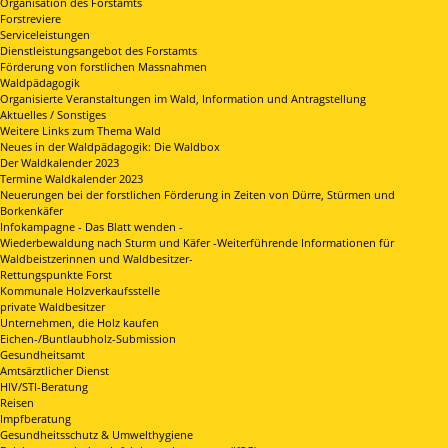
Organisation des Forstamts
Forstreviere
Serviceleistungen
Dienstleistungsangebot des Forstamts
Förderung von forstlichen Massnahmen
Waldpädagogik
Organisierte Veranstaltungen im Wald, Information und Antragstellung
Aktuelles / Sonstiges
Weitere Links zum Thema Wald
Neues in der Waldpädagogik: Die Waldbox
Der Waldkalender 2023
Termine Waldkalender 2023
Neuerungen bei der forstlichen Förderung in Zeiten von Dürre, Stürmen und
Borkenkäfer
Infokampagne - Das Blatt wenden -
Wiederbewaldung nach Sturm und Käfer -Weiterführende Informationen für
Waldbeistzerinnen und Waldbesitzer-
Rettungspunkte Forst
Kommunale Holzverkaufsstelle
private Waldbesitzer
Unternehmen, die Holz kaufen
Eichen-/Buntlaubholz-Submission
Gesundheitsamt
Amtsärztlicher Dienst
HIV/STI-Beratung
Reisen
Impfberatung
Gesundheitsschutz & Umwelthygiene