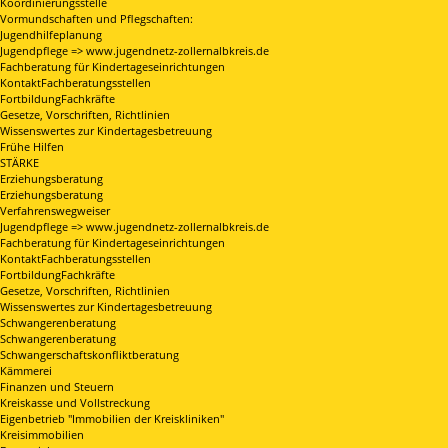
Koordinierungsstelle
Vormundschaften und Pflegschaften:
Jugendhilfeplanung
Jugendpflege => www.jugendnetz-zollernalbkreis.de
Fachberatung für Kindertageseinrichtungen
KontaktFachberatungsstellen
FortbildungFachkräfte
Gesetze, Vorschriften, Richtlinien
Wissenswertes zur Kindertagesbetreuung
Frühe Hilfen
STÄRKE
Erziehungsberatung
Erziehungsberatung
Verfahrenswegweiser
Jugendpflege => www.jugendnetz-zollernalbkreis.de
Fachberatung für Kindertageseinrichtungen
KontaktFachberatungsstellen
FortbildungFachkräfte
Gesetze, Vorschriften, Richtlinien
Wissenswertes zur Kindertagesbetreuung
Schwangerenberatung
Schwangerenberatung
Schwangerschaftskonfliktberatung
Kämmerei
Finanzen und Steuern
Kreiskasse und Vollstreckung
Eigenbetrieb "Immobilien der Kreiskliniken"
Kreisimmobilien