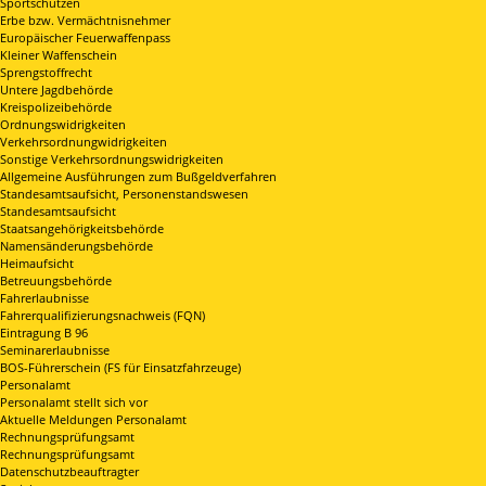
Sportschützen
Erbe bzw. Vermächtnisnehmer
Europäischer Feuerwaffenpass
Kleiner Waffenschein
Sprengstoffrecht
Untere Jagdbehörde
Kreispolizeibehörde
Ordnungswidrigkeiten
Verkehrsordnungwidrigkeiten
Sonstige Verkehrsordnungswidrigkeiten
Allgemeine Ausführungen zum Bußgeldverfahren
Standesamtsaufsicht, Personenstandswesen
Standesamtsaufsicht
Staatsangehörigkeitsbehörde
Namensänderungsbehörde
Heimaufsicht
Betreuungsbehörde
Fahrerlaubnisse
Fahrerqualifizierungsnachweis (FQN)
Eintragung B 96
Seminarerlaubnisse
BOS-Führerschein (FS für Einsatzfahrzeuge)
Personalamt
Personalamt stellt sich vor
Aktuelle Meldungen Personalamt
Rechnungsprüfungsamt
Rechnungsprüfungsamt
Datenschutzbeauftragter