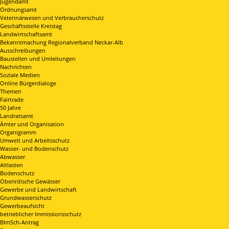
Jugendamt
Ordnungsamt
Veterinärwesen und Verbraucherschutz
Geschäftsstelle Kreistag
Landwirtschaftsamt
Bekanntmachung Regionalverband Neckar-Alb
Ausschreibungen
Baustellen und Umleitungen
Nachrichten
Soziale Medien
Online Bürgerdialoge
Themen
Fairtrade
50 Jahre
Landratsamt
Ämter und Organisation
Organigramm
Umwelt und Arbeitsschutz
Wasser- und Bodenschutz
Abwasser
Altlasten
Bodenschutz
Oberirdische Gewässer
Gewerbe und Landwirtschaft
Grundwasserschutz
Gewerbeaufsicht
betrieblicher Immissionsschutz
BImSch-Antrag