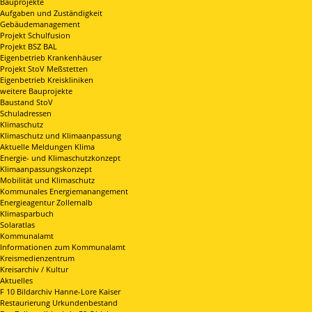
Bauprojekte
Aufgaben und Zuständigkeit
Gebäudemanagement
Projekt Schulfusion
Projekt BSZ BAL
Eigenbetrieb Krankenhäuser
Projekt StoV Meßstetten
Eigenbetrieb Kreiskliniken
weitere Bauprojekte
Baustand StoV
Schuladressen
Klimaschutz
Klimaschutz und Klimaanpassung
Aktuelle Meldungen Klima
Energie- und Klimaschutzkonzept
Klimaanpassungskonzept
Mobilität und Klimaschutz
Kommunales Energiemanangement
Energieagentur Zollernalb
Klimasparbuch
Solaratlas
Kommunalamt
Informationen zum Kommunalamt
Kreismedienzentrum
Kreisarchiv / Kultur
Aktuelles
F 10 Bildarchiv Hanne-Lore Kaiser
Restaurierung Urkundenbestand