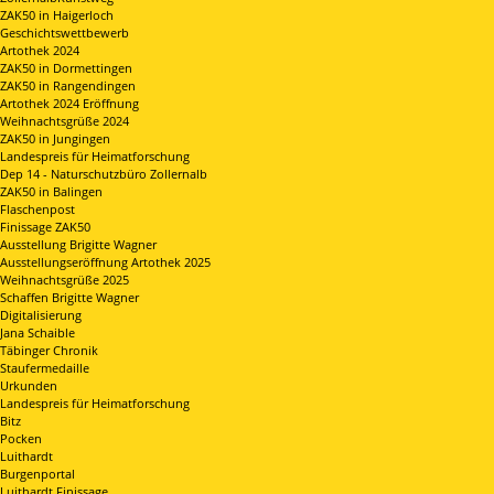
ZAK50 in Haigerloch
Geschichtswettbewerb
Artothek 2024
ZAK50 in Dormettingen
ZAK50 in Rangendingen
Artothek 2024 Eröffnung
Weihnachtsgrüße 2024
ZAK50 in Jungingen
Landespreis für Heimatforschung
Dep 14 - Naturschutzbüro Zollernalb
ZAK50 in Balingen
Flaschenpost
Finissage ZAK50
Ausstellung Brigitte Wagner
Ausstellungseröffnung Artothek 2025
Weihnachtsgrüße 2025
Schaffen Brigitte Wagner
Digitalisierung
Jana Schaible
Täbinger Chronik
Staufermedaille
Urkunden
Landespreis für Heimatforschung
Bitz
Pocken
Luithardt
Burgenportal
Luithardt Finissage