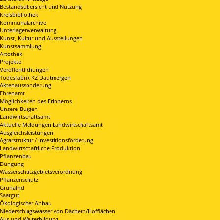
Bestandsübersicht und Nutzung
Kreisbibliothek
Kommunalarchive
Unterlagenverwaltung
Kunst, Kultur und Ausstellungen
Kunstsammlung
Artothek
Projekte
Veröffentlichungen
Todesfabrik KZ Dautmergen
Aktenaussonderung
Ehrenamt
Möglichkeiten des Erinnerns
Unsere-Burgen
Landwirtschaftsamt
Aktuelle Meldungen Landwirtschaftsamt
Ausgleichsleistungen
Agrarstruktur / Investitionsförderung
Landwirtschaftliche Produktion
Pflanzenbau
Düngung
Wasserschutzgebietsverordnung
Pflanzenschutz
Grünalnd
Saatgut
Ökologischer Anbau
Niederschlagswasser von Dächern/Hofflächen
Aus und Weiterbildung