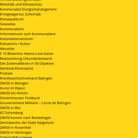
Mobilität und Klimaschutz
Kommunales Energiemanangement
Energieagentur Zollernalb
Klimasparbuch
Solaratlas
Kommunalamt
Informationen zum Kommunalamt
Kreismedienzentrum
Kreisarchiv / Kultur
Aktuelles
F 10 Bildarchiv Hanne-Lore Kaiser
Restaurierung Urkundenbestand
Der Zollernalbkreis in 50 Objekten
Denkmal Ehrensache
Podcast
Kreisfeuerlöschverband Balingen
ZAK50 in Bisingen
Kunst im Depot
ZAK50 bei Holcim
Dotternhausen Findbuch
Gouvernement Militaire – Cercle de Balingen
ZAK50 in Bitz
KZ Schömberg
ZAK50 kommt nach Burladingen
Zentralarchiv der Stadt Haigerloch
ZAK50 in Rosenfeld
ZAK50 in Hechingen
ZollernalbKunstweg