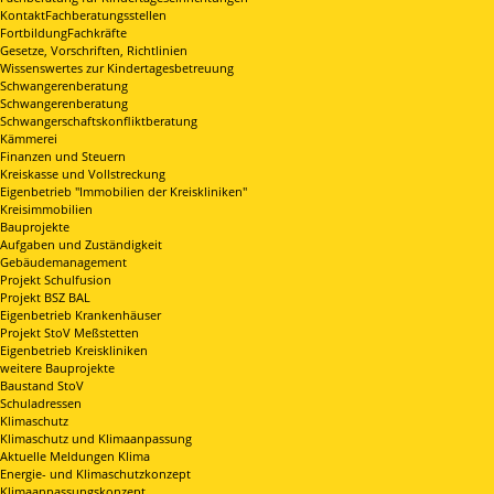
KontaktFachberatungsstellen
FortbildungFachkräfte
Gesetze, Vorschriften, Richtlinien
Wissenswertes zur Kindertagesbetreuung
Schwangerenberatung
Schwangerenberatung
Schwangerschaftskonfliktberatung
Kämmerei
Finanzen und Steuern
Kreiskasse und Vollstreckung
Eigenbetrieb "Immobilien der Kreiskliniken"
Kreisimmobilien
Bauprojekte
Aufgaben und Zuständigkeit
Gebäudemanagement
Projekt Schulfusion
Projekt BSZ BAL
Eigenbetrieb Krankenhäuser
Projekt StoV Meßstetten
Eigenbetrieb Kreiskliniken
weitere Bauprojekte
Baustand StoV
Schuladressen
Klimaschutz
Klimaschutz und Klimaanpassung
Aktuelle Meldungen Klima
Energie- und Klimaschutzkonzept
Klimaanpassungskonzept