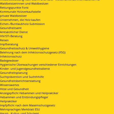
Waldbeistzerinnen und Waldbesitzer-
Rettungspunkte Forst
Kommunale Holzverkaufsstelle
private Waldbesitzer
Unternehmen, die Holz kaufen
Eichen-/Buntlaubholz-Submission
Gesundheitsamt
Amtsärztlicher Dienst
HIV/STI-Beratung
Reisen
Impfberatung
Gesundheitsschutz & Umwelthygiene
Belehrung nach dem Infektionsschutzgesetz (IfSG)
Infektionsschutz
Badegewässer
Hygienische Überwachungen verschiedener Einrichtungen
Kinder- und Jugendgesundheitsdienst
Gesundheitsplanung
Suchtprävention und Suchthhilfe
Gesundheitsberichtserstattung
Wissenswertes
Hitze und Gesundheit
Anzeigepflicht Hebammen und Heilpraktiker
Hebammen und Entbindungspfleger
Heilpraktiker
Impfpflicht nach dem Masernschutzgesetz
Mehrsprachiges Merkblatt ESU
Haupt-, Kultur- und Schulamt