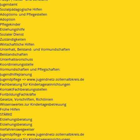
Jugendamt
Sozialpädagogische Hilfen
Adoptions- und Pflegestellen
Adoption
Pflegekinder
Erziehungshilfe
Sozialer Dienst
Zuständigkeiten
Wirtschaftliche Hilfen
Unterhalt, Beistand- und Vormundschaften
Beistandschaften
Unterhaltsvorschuss
Koordinierungsstelle
Vormundschaften und Pflegschaften:
Jugendhilfeplanung
Jugendpflege => www.jugendnetz-zollernalbkreis.de
Fachberatung für Kindertageseinrichtungen
KontaktFachberatungsstellen
FortbildungFachkräfte
Gesetze, Vorschriften, Richtlinien
Wissenswertes zur Kindertagesbetreuung
Frühe Hilfen
STÄRKE
Erziehungsberatung
Erziehungsberatung
Verfahrenswegweiser
Jugendpflege => www.jugendnetz-zollernalbkreis.de
Fachberatung für Kindertageseinrichtungen