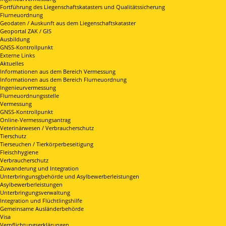
Fortführung des Liegenschaftskatasters und Qualitätssicherung
Flurneuordnung
Geodaten / Auskunft aus dem Liegenschaftskataster
Geoportal ZAK / GIS
Ausbildung
GNSS-Kontrollpunkt
Externe Links
Aktuelles
Informationen aus dem Bereich Vermessung
Informationen aus dem Bereich Flurneuordnung
Ingenieurvermessung
Flurneuordnungsstelle
Vermessung
GNSS-Kontrollpunkt
Online-Vermessungsantrag
Veterinärwesen / Verbraucherschutz
Tierschutz
Tierseuchen / Tierkörperbeseitigung
Fleischhygiene
Verbraucherschutz
Zuwanderung und Integration
Unterbringunsgbehörde und Asylbewerberleistungen
Asylbewerberleistungen
Unterbringungsverwaltung
Integration und Flüchtlingshilfe
Gemeinsame Ausländerbehörde
Visa
Verpflichtungserklärungen