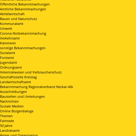
Öffentliche Bekanntmachungen
Amtliche Bekanntmachungen
Abfallwirtschaft
Bauen und Naturschutz
Kommunalamt
Umwelt
Corona-Notbekanntmachung
Verkehrsamt
Kämmerei
sonstige Bekanntmachungen
Sozialamt
Forstamt
Jugendamt
Ordnungsamt
Veterinärwesen und Verbraucherschutz
Geschäftsstelle Kreistag
Landwirtschaftsamt
Bekanntmachung Regionalverband Neckar-Alb
Ausschreibungen
Baustellen und Umleitungen
Nachrichten
Soziale Medien
Online Bürgerdialoge
Themen
Fairtrade
50 Jahre
Landratsamt
Ämter und Organisation