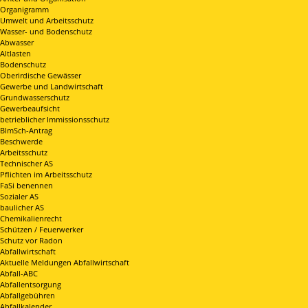
Organigramm
Umwelt und Arbeitsschutz
Wasser- und Bodenschutz
Abwasser
Altlasten
Bodenschutz
Oberirdische Gewässer
Gewerbe und Landwirtschaft
Grundwasserschutz
Gewerbeaufsicht
betrieblicher Immissionsschutz
BImSch-Antrag
Beschwerde
Arbeitsschutz
Technischer AS
Pflichten im Arbeitsschutz
FaSi benennen
Sozialer AS
baulicher AS
Chemikalienrecht
Schützen / Feuerwerker
Schutz vor Radon
Abfallwirtschaft
Aktuelle Meldungen Abfallwirtschaft
Abfall-ABC
Abfallentsorgung
Abfallgebühren
Abfallkalender