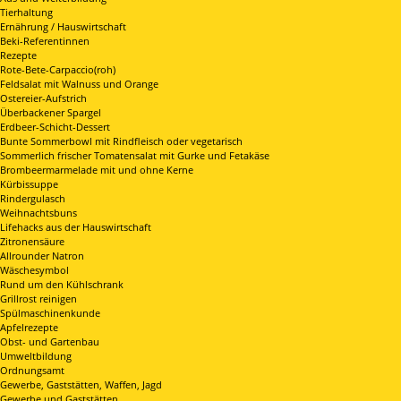
Tierhaltung
Ernährung / Hauswirtschaft
Beki-Referentinnen
Rezepte
Rote-Bete-Carpaccio(roh)
Feldsalat mit Walnuss und Orange
Ostereier-Aufstrich
Überbackener Spargel
Erdbeer-Schicht-Dessert
Bunte Sommerbowl mit Rindfleisch oder vegetarisch
Sommerlich frischer Tomatensalat mit Gurke und Fetakäse
Brombeermarmelade mit und ohne Kerne
Kürbissuppe
Rindergulasch
Weihnachtsbuns
Lifehacks aus der Hauswirtschaft
Zitronensäure
Allrounder Natron
Wäschesymbol
Rund um den Kühlschrank
Grillrost reinigen
Spülmaschinenkunde
Apfelrezepte
Obst- und Gartenbau
Umweltbildung
Ordnungsamt
Gewerbe, Gaststätten, Waffen, Jagd
Gewerbe und Gaststätten