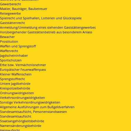
Gewerberecht
Makler, Bauträger, Baubetreuer
Reisegewerbe
Spielrecht und Spielhallen, Lotterien und Glücksspiele
Gaststättenrecht
Anmeldung/Ummeldung eines stehenden Gaststättengewerbes
Vorübergehender Gaststättenbetrieb aus besonderem Anlass
Bewacher
Prostitution
Waffen und Sprengstoff
Waffenrecht
Jagdscheininhaber
Sportschützen
Erbe bzw. Vermächtnisnehmer
Europäischer Feuerwaffenpass
Kleiner Waffenschein
Sprengstoffrecht
Untere Jagdbehörde
Kreispolizeibehörde
Ordnungswidrigkeiten
Verkehrsordnungwidrigkeiten
Sonstige Verkehrsordnungswidrigkeiten
Allgemeine Ausführungen zum Bußgeldverfahren
Standesamtsaufsicht, Personenstandswesen
Standesamtsaufsicht
Staatsangehörigkeitsbehörde
Namensänderungsbehörde
Heimaufsicht