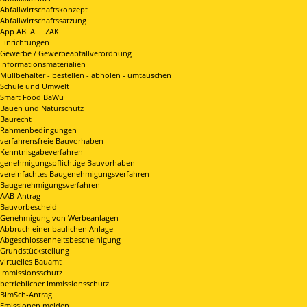
Abfallwirtschaftskonzept
Abfallwirtschaftssatzung
App ABFALL ZAK
Einrichtungen
Gewerbe / Gewerbeabfallverordnung
Informationsmaterialien
Müllbehälter - bestellen - abholen - umtauschen
Schule und Umwelt
Smart Food BaWü
Bauen und Naturschutz
Baurecht
Rahmenbedingungen
verfahrensfreie Bauvorhaben
Kenntnisgabeverfahren
genehmigungspflichtige Bauvorhaben
vereinfachtes Baugenehmigungsverfahren
Baugenehmigungsverfahren
AAB-Antrag
Bauvorbescheid
Genehmigung von Werbeanlagen
Abbruch einer baulichen Anlage
Abgeschlossenheitsbescheinigung
Grundstücksteilung
virtuelles Bauamt
Immissionsschutz
betrieblicher Immissionsschutz
BImSch-Antrag
Emissionen melden