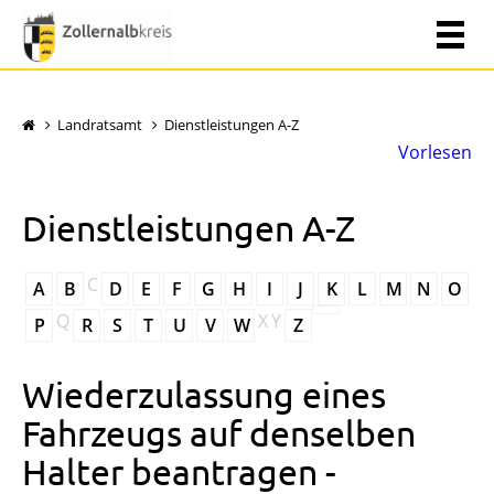
Landratsamt
Dienstleistungen A-Z
Vorlesen
Dienstleistungen A-Z
C
A
B
D
E
F
G
H
I
J
K
L
M
N
O
Q
X
Y
P
R
S
T
U
V
W
Z
Wiederzulassung eines
Fahrzeugs auf denselben
Halter beantragen -