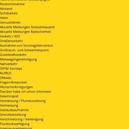
Rücksichtnahme
Abstand
Sichtbarkeit
Helm
Genussfahren
Aktuelle Meldungen Strassenbauamt
Aktuelle Meldungen Radsicherheit
Verkehr / KFZ
Straßenverkehr
Ausnahme von Sonntagsfahrverbot
Großraum- und Schwertranpsort
Güterkraftverkehr
Mietwagengenehmigung
Nahverkehr
ÖPNV Konzept
RufBUS
ZAKadu
Fragen/Antworten
Wünsche/Anregungen
Darüber habe ich schon informiert
Gewinnspiel
Vermessung / Flurneuordnung
Vermessung
Gebäudeaufnahme
Grenzfeststellung
Verschmelzung / Vereinigung
Flurstückszerlegung
Ingenieurvermessung