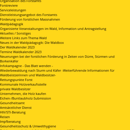
Organisation des Forstamts
Forstreviere
Serviceleistungen
Dienstleistungsangebot des Forstamts
Förderung von forstlichen Massnahmen
Waldpädagogik
Organisierte Veranstaltungen im Wald, Information und Antragstellung
Aktuelles / Sonstiges
Weitere Links zum Thema Wald
Neues in der Waldpädagogik: Die Waldbox
Der Waldkalender 2023
Termine Waldkalender 2023
Neuerungen bei der forstlichen Förderung in Zeiten von Dürre, Stürmen und
Borkenkäfer
Infokampagne - Das Blatt wenden -
Wiederbewaldung nach Sturm und Käfer -Weiterführende Informationen für
Waldbeistzerinnen und Waldbesitzer-
Rettungspunkte Forst
Kommunale Holzverkaufsstelle
private Waldbesitzer
Unternehmen, die Holz kaufen
Eichen-/Buntlaubholz-Submission
Gesundheitsamt
Amtsärztlicher Dienst
HIV/STI-Beratung
Reisen
Impfberatung
Gesundheitsschutz & Umwelthygiene