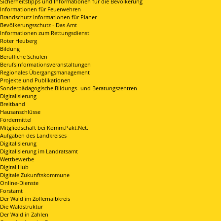
Sicherheitstipps und Informationen für die Bevölkerung
Informationen für Feuerwehren
Brandschutz Informationen für Planer
Bevölkerungsschutz - Das Amt
Informationen zum Rettungsdienst
Roter Heuberg
Bildung
Berufliche Schulen
Berufsinformationsveranstaltungen
Regionales Übergangsmanagement
Projekte und Publikationen
Sonderpädagogische Bildungs- und Beratungszentren
Digitalisierung
Breitband
Hausanschlüsse
Fördermittel
Mitgliedschaft bei Komm.Pakt.Net.
Aufgaben des Landkreises
Digitalisierung
Digitalisierung im Landratsamt
Wettbewerbe
Digital Hub
Digitale Zukunftskommune
Online-Dienste
Forstamt
Der Wald im Zollernalbkreis
Die Waldstruktur
Der Wald in Zahlen