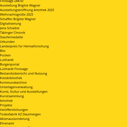
Finissage ZAK50
Ausstellung Brigitte Wagner
Ausstellungseröffnung Artothek 2025
Weihnachtsgrüße 2025
Schaffen Brigitte Wagner
Digitalisierung
Jana Schaible
Täbinger Chronik
Staufermedaille
Urkunden
Landespreis für Heimatforschung
Bitz
Pocken
Luithardt
Burgenportal
Luithardt Finissage
Bestandsübersicht und Nutzung
Kreisbibliothek
Kommunalarchive
Unterlagenverwaltung
Kunst, Kultur und Ausstellungen
Kunstsammlung
Artothek
Projekte
Veröffentlichungen
Todesfabrik KZ Dautmergen
Aktenaussonderung
Ehrenamt