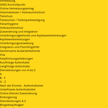
Vermessung
GNSS-Kontrollpunkt
Online-Vermessungsantrag
Veterinärwesen / Verbraucherschutz
Tierschutz
Tierseuchen / Tierkörperbeseitigung
Fleischhygiene
Verbraucherschutz
Zuwanderung und Integration
Unterbringunsgbehörde und Asylbewerberleistungen
Asylbewerberleistungen
Unterbringungsverwaltung
Integration und Flüchtlingshilfe
Gemeinsame Ausländerbehörde
Visa
Verpflichtungserklärungen
Kurzfristige Aufenthalte
Langfristige Aufenthalte
Dienstleistungen von A bis Z
A
B - F
G - Z
Nach der Einreise - Aufenthaltstitel
Unbefristete Aufenthaltstitel
Online-Dienste Zuwanderung
Einbürgerung
Dienstleistungen A-Z
Bürgerbeauftragter