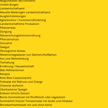
Möglichkeiten des Erinnerns
Unsere-Burgen
Landwirtschaftsamt
Aktuelle Meldungen Landwirtschaftsamt
Ausgleichsleistungen
Agrarstruktur / Investitionsförderung
Landwirtschaftliche Produktion
Pflanzenbau
Düngung
Wasserschutzgebietsverordnung
Pflanzenschutz
Grünalnd
Saatgut
Ökologischer Anbau
Niederschlagswasser von Dächern/Hofflächen
Aus und Weiterbildung
Tierhaltung
Ernährung / Hauswirtschaft
Beki-Referentinnen
Rezepte
Rote-Bete-Carpaccio(roh)
Feldsalat mit Walnuss und Orange
Ostereier-Aufstrich
Überbackener Spargel
Erdbeer-Schicht-Dessert
Bunte Sommerbowl mit Rindfleisch oder vegetarisch
Sommerlich frischer Tomatensalat mit Gurke und Fetakäse
Brombeermarmelade mit und ohne Kerne