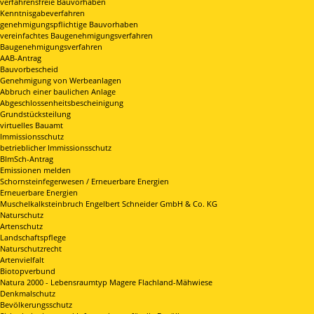
verfahrensfreie Bauvorhaben
Kenntnisgabeverfahren
genehmigungspflichtige Bauvorhaben
vereinfachtes Baugenehmigungsverfahren
Baugenehmigungsverfahren
AAB-Antrag
Bauvorbescheid
Genehmigung von Werbeanlagen
Abbruch einer baulichen Anlage
Abgeschlossenheitsbescheinigung
Grundstücksteilung
virtuelles Bauamt
Immissionsschutz
betrieblicher Immissionsschutz
BImSch-Antrag
Emissionen melden
Schornsteinfegerwesen / Erneuerbare Energien
Erneuerbare Energien
Muschelkalksteinbruch Engelbert Schneider GmbH & Co. KG
Naturschutz
Artenschutz
Landschaftspflege
Naturschutzrecht
Artenvielfalt
Biotopverbund
Natura 2000 - Lebensraumtyp Magere Flachland-Mähwiese
Denkmalschutz
Bevölkerungsschutz