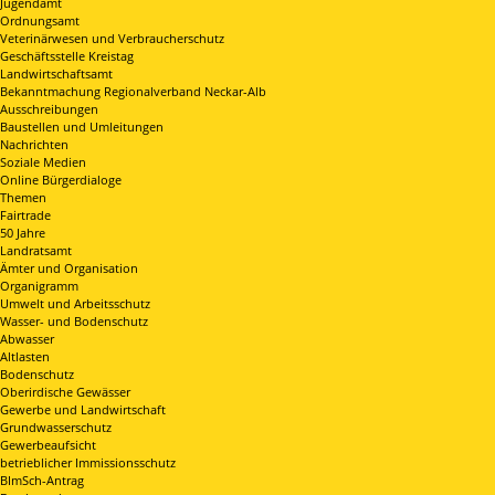
Jugendamt
Ordnungsamt
Veterinärwesen und Verbraucherschutz
Geschäftsstelle Kreistag
Landwirtschaftsamt
Bekanntmachung Regionalverband Neckar-Alb
Ausschreibungen
Baustellen und Umleitungen
Nachrichten
Soziale Medien
Online Bürgerdialoge
Themen
Fairtrade
50 Jahre
Landratsamt
Ämter und Organisation
Organigramm
Umwelt und Arbeitsschutz
Wasser- und Bodenschutz
Abwasser
Altlasten
Bodenschutz
Oberirdische Gewässer
Gewerbe und Landwirtschaft
Grundwasserschutz
Gewerbeaufsicht
betrieblicher Immissionsschutz
BImSch-Antrag