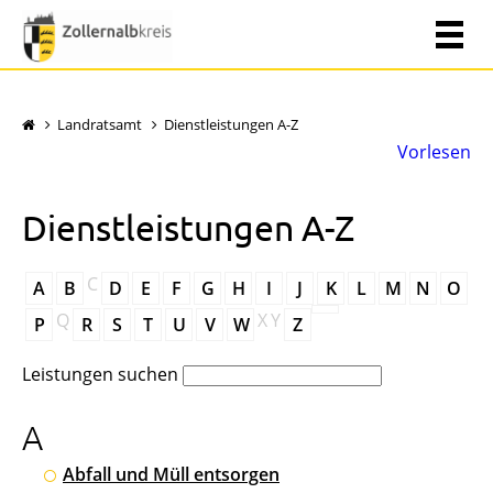
Landratsamt
Dienstleistungen A-Z
Vorlesen
Dienstleistungen A-Z
C
A
B
D
E
F
G
H
I
J
K
L
M
N
O
Q
X
Y
P
R
S
T
U
V
W
Z
Leistungen suchen
A
Abfall und Müll entsorgen