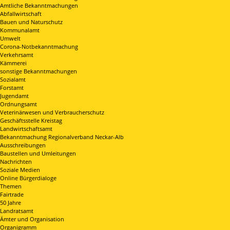
Amtliche Bekanntmachungen
Abfallwirtschaft
Bauen und Naturschutz
Kommunalamt
Umwelt
Corona-Notbekanntmachung
Verkehrsamt
Kämmerei
sonstige Bekanntmachungen
Sozialamt
Forstamt
Jugendamt
Ordnungsamt
Veterinärwesen und Verbraucherschutz
Geschäftsstelle Kreistag
Landwirtschaftsamt
Bekanntmachung Regionalverband Neckar-Alb
Ausschreibungen
Baustellen und Umleitungen
Nachrichten
Soziale Medien
Online Bürgerdialoge
Themen
Fairtrade
50 Jahre
Landratsamt
Ämter und Organisation
Organigramm