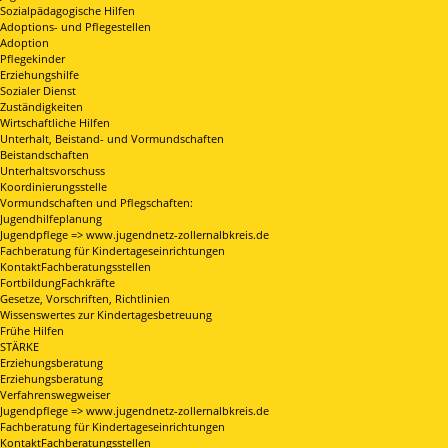
Sozialpädagogische Hilfen
Adoptions- und Pflegestellen
Adoption
Pflegekinder
Erziehungshilfe
Sozialer Dienst
Zuständigkeiten
Wirtschaftliche Hilfen
Unterhalt, Beistand- und Vormundschaften
Beistandschaften
Unterhaltsvorschuss
Koordinierungsstelle
Vormundschaften und Pflegschaften:
Jugendhilfeplanung
Jugendpflege => www.jugendnetz-zollernalbkreis.de
Fachberatung für Kindertageseinrichtungen
KontaktFachberatungsstellen
FortbildungFachkräfte
Gesetze, Vorschriften, Richtlinien
Wissenswertes zur Kindertagesbetreuung
Frühe Hilfen
STÄRKE
Erziehungsberatung
Erziehungsberatung
Verfahrenswegweiser
Jugendpflege => www.jugendnetz-zollernalbkreis.de
Fachberatung für Kindertageseinrichtungen
KontaktFachberatungsstellen