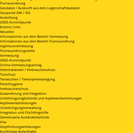
Flurneuordnung
Geodaten / Auskunft aus dem Liegenschaftskataster
Geoportal ZAK / GIS
Ausbildung
GNSS-Kontrollpunkt
Externe Links
Aktuelles
Informationen aus dem Bereich Vermessung
Informationen aus dem Bereich Flurneuordnung
Ingenieurvermessung
Flurneuordnungsstelle
Vermessung
GNSS-Kontrollpunkt
Online-Vermessungsantrag
Veterinärwesen / Verbraucherschutz
Tierschutz
Tierseuchen / Tierkörperbeseitigung
Fleischhygiene
Verbraucherschutz
Zuwanderung und Integration
Unterbringunsgbehörde und Asylbewerberleistungen
Asylbewerberleistungen
Unterbringungsverwaltung
Integration und Flüchtlingshilfe
Gemeinsame Ausländerbehörde
Visa
Verpflichtungserklärungen
Kurzfristige Aufenthalte