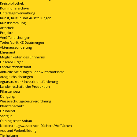
Kreisbibliothek
Kommunalarchive
Unterlagenverwaltung
Kunst, Kultur und Ausstellungen
Kunstsammlung
Artothek
Projekte
Veröffentlichungen
Todesfabrik KZ Dautmergen
Aktenaussonderung
Ehrenamt
Möglichkeiten des Erinnerns
Unsere-Burgen
Landwirtschaftsamt
Aktuelle Meldungen Landwirtschaftsamt
Ausgleichsleistungen
Agrarstruktur / Investitionsförderung
Landwirtschaftliche Produktion
Pflanzenbau
Düngung
Wasserschutzgebietsverordnung
Pflanzenschutz
Grünalnd
Saatgut
Ökologischer Anbau
Niederschlagswasser von Dächern/Hofflächen
Aus und Weiterbildung
Tierhaltung