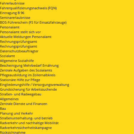
Fahrerlaubnisse
Fahrerqualifizierungsnachweis (FQN)
Eintragung B 96
Seminarerlaubnisse
BOS-Führerschein (FS für Einsatzfahrzeuge)
Personalamt
Personalamt stellt sich vor
Aktuelle Meldungen Personalamt
Rechnungsprüfungsamt
Rechnungsprüfungsamt
Datenschutzbeauftragter
Sozialamt
Allgemeine Sozialhilfe
Bescheinigung Mehrbedarf Ernährung
Zentrale Aufgaben des Sozialamts
Pflegeausbildung im Zollernalbkreis
Stationäre Hilfe zur Pflege
Eingliederungshilfe / Versorgungsverwaltung
Grundsicherung für Arbeitssuchende
Straßen- und Radwegebau
Allgemeines
Zentrale Dienste und Finanzen
Bau
Planung und Verkehr
Straßenunterhaltung- und betrieb
Radverkehr und nachhaltige Mobilität
Radverkehrssicherheitskampagne
Rücksichtnahme