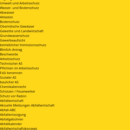
Umwelt und Arbeitsschutz
Wasser- und Bodenschutz
Abwasser
Altlasten
Bodenschutz
Oberirdische Gewässer
Gewerbe und Landwirtschaft
Grundwasserschutz
Gewerbeaufsicht
betrieblicher Immissionsschutz
BImSch-Antrag
Beschwerde
Arbeitsschutz
Technischer AS
Pflichten im Arbeitsschutz
FaSi benennen
Sozialer AS
baulicher AS
Chemikalienrecht
Schützen / Feuerwerker
Schutz vor Radon
Abfallwirtschaft
Aktuelle Meldungen Abfallwirtschaft
Abfall-ABC
Abfallentsorgung
Abfallgebühren
Abfallkalender
Abfallwirtschaftskonzept