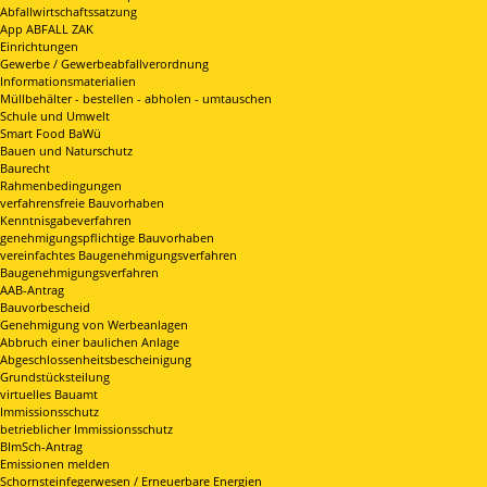
Abfallwirtschaftssatzung
App ABFALL ZAK
Einrichtungen
Gewerbe / Gewerbeabfallverordnung
Informationsmaterialien
Müllbehälter - bestellen - abholen - umtauschen
Schule und Umwelt
Smart Food BaWü
Bauen und Naturschutz
Baurecht
Rahmenbedingungen
verfahrensfreie Bauvorhaben
Kenntnisgabeverfahren
genehmigungspflichtige Bauvorhaben
vereinfachtes Baugenehmigungsverfahren
Baugenehmigungsverfahren
AAB-Antrag
Bauvorbescheid
Genehmigung von Werbeanlagen
Abbruch einer baulichen Anlage
Abgeschlossenheitsbescheinigung
Grundstücksteilung
virtuelles Bauamt
Immissionsschutz
betrieblicher Immissionsschutz
BImSch-Antrag
Emissionen melden
Schornsteinfegerwesen / Erneuerbare Energien