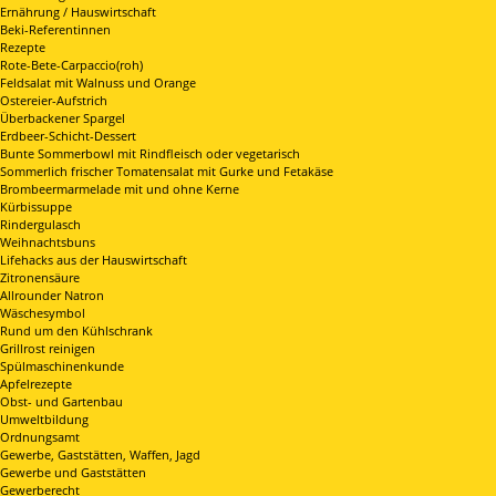
Ernährung / Hauswirtschaft
Beki-Referentinnen
Rezepte
Rote-Bete-Carpaccio(roh)
Feldsalat mit Walnuss und Orange
Ostereier-Aufstrich
Überbackener Spargel
Erdbeer-Schicht-Dessert
Bunte Sommerbowl mit Rindfleisch oder vegetarisch
Sommerlich frischer Tomatensalat mit Gurke und Fetakäse
Brombeermarmelade mit und ohne Kerne
Kürbissuppe
Rindergulasch
Weihnachtsbuns
Lifehacks aus der Hauswirtschaft
Zitronensäure
Allrounder Natron
Wäschesymbol
Rund um den Kühlschrank
Grillrost reinigen
Spülmaschinenkunde
Apfelrezepte
Obst- und Gartenbau
Umweltbildung
Ordnungsamt
Gewerbe, Gaststätten, Waffen, Jagd
Gewerbe und Gaststätten
Gewerberecht