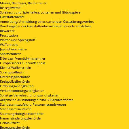
Makler, Bauträger, Baubetreuer
Reisegewerbe
Spielrecht und Spielhallen, Lotterien und Glücksspiele
Gaststättenrecht
Anmeldung/Ummeldung eines stehenden Gaststättengewerbes
Vorübergehender Gaststättenbetrieb aus besonderem Anlass
Bewacher
Prostitution
Waffen und Sprengstoff
Waffenrecht
Jagdscheininhaber
Sportschützen
Erbe bzw. Vermächtnisnehmer
Europäischer Feuerwaffenpass
Kleiner Waffenschein
Sprengstoffrecht
Untere Jagdbehörde
Kreispolizeibehörde
Ordnungswidrigkeiten
Verkehrsordnungwidrigkeiten
Sonstige Verkehrsordnungswidrigkeiten
Allgemeine Ausführungen zum Bußgeldverfahren
Standesamtsaufsicht, Personenstandswesen
Standesamtsaufsicht
Staatsangehörigkeitsbehörde
Namensänderungsbehörde
Heimaufsicht
Betreuungsbehörde