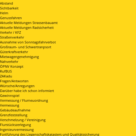
Abstand
Sichtbarkeit
Helm
Genussfahren
Aktuelle Meldungen Strassenbauamt
Aktuelle Meldungen Radsicherheit
Verkehr / KFZ
Straßenverkehr
Ausnahme von Sonntagsfahrverbot
Großraum- und Schwertranpsort
Güterkraftverkehr
Mietwagengenehmigung
Nahverkehr
ÖPNV Konzept
RufBUS
ZAKadu
Fragen/Antworten
Wünsche/Anregungen
Darüber habe ich schon informiert
Gewinnspiel
Vermessung / Flurneuordnung
Vermessung
Gebäudeaufnahme
Grenzfeststellung
Verschmelzung / Vereinigung
Flurstückszerlegung
Ingenieurvermessung
Fortführung des Liegenschaftskatasters und Qualitätssicherung