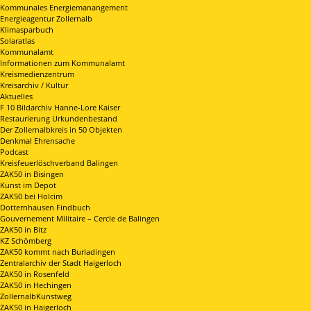
Kommunales Energiemanangement
Energieagentur Zollernalb
Klimasparbuch
Solaratlas
Kommunalamt
Informationen zum Kommunalamt
Kreismedienzentrum
Kreisarchiv / Kultur
Aktuelles
F 10 Bildarchiv Hanne-Lore Kaiser
Restaurierung Urkundenbestand
Der Zollernalbkreis in 50 Objekten
Denkmal Ehrensache
Podcast
Kreisfeuerlöschverband Balingen
ZAK50 in Bisingen
Kunst im Depot
ZAK50 bei Holcim
Dotternhausen Findbuch
Gouvernement Militaire – Cercle de Balingen
ZAK50 in Bitz
KZ Schömberg
ZAK50 kommt nach Burladingen
Zentralarchiv der Stadt Haigerloch
ZAK50 in Rosenfeld
ZAK50 in Hechingen
ZollernalbKunstweg
ZAK50 in Haigerloch