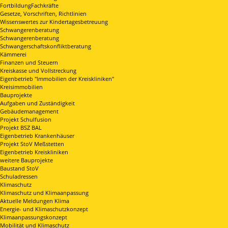
FortbildungFachkräfte
Gesetze, Vorschriften, Richtlinien
Wissenswertes zur Kindertagesbetreuung
Schwangerenberatung
Schwangerenberatung
Schwangerschaftskonfliktberatung
Kämmerei
Finanzen und Steuern
Kreiskasse und Vollstreckung
Eigenbetrieb "Immobilien der Kreiskliniken"
Kreisimmobilien
Bauprojekte
Aufgaben und Zuständigkeit
Gebäudemanagement
Projekt Schulfusion
Projekt BSZ BAL
Eigenbetrieb Krankenhäuser
Projekt StoV Meßstetten
Eigenbetrieb Kreiskliniken
weitere Bauprojekte
Baustand StoV
Schuladressen
Klimaschutz
Klimaschutz und Klimaanpassung
Aktuelle Meldungen Klima
Energie- und Klimaschutzkonzept
Klimaanpassungskonzept
Mobilität und Klimaschutz