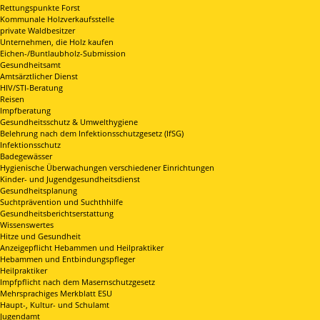
Rettungspunkte Forst
Kommunale Holzverkaufsstelle
private Waldbesitzer
Unternehmen, die Holz kaufen
Eichen-/Buntlaubholz-Submission
Gesundheitsamt
Amtsärztlicher Dienst
HIV/STI-Beratung
Reisen
Impfberatung
Gesundheitsschutz & Umwelthygiene
Belehrung nach dem Infektionsschutzgesetz (IfSG)
Infektionsschutz
Badegewässer
Hygienische Überwachungen verschiedener Einrichtungen
Kinder- und Jugendgesundheitsdienst
Gesundheitsplanung
Suchtprävention und Suchthhilfe
Gesundheitsberichtserstattung
Wissenswertes
Hitze und Gesundheit
Anzeigepflicht Hebammen und Heilpraktiker
Hebammen und Entbindungspfleger
Heilpraktiker
Impfpflicht nach dem Masernschutzgesetz
Mehrsprachiges Merkblatt ESU
Haupt-, Kultur- und Schulamt
Jugendamt