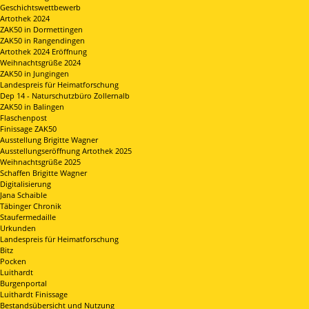
Geschichtswettbewerb
Artothek 2024
ZAK50 in Dormettingen
ZAK50 in Rangendingen
Artothek 2024 Eröffnung
Weihnachtsgrüße 2024
ZAK50 in Jungingen
Landespreis für Heimatforschung
Dep 14 - Naturschutzbüro Zollernalb
ZAK50 in Balingen
Flaschenpost
Finissage ZAK50
Ausstellung Brigitte Wagner
Ausstellungseröffnung Artothek 2025
Weihnachtsgrüße 2025
Schaffen Brigitte Wagner
Digitalisierung
Jana Schaible
Täbinger Chronik
Staufermedaille
Urkunden
Landespreis für Heimatforschung
Bitz
Pocken
Luithardt
Burgenportal
Luithardt Finissage
Bestandsübersicht und Nutzung