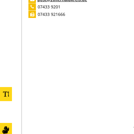
Haupt-, Kultur- und Schulamt
07433 9201
Jugendamt
07433 921666
Kämmerei
Kreisimmobilien
Kommunalamt
Kreismedienzentrum
Kreisarchiv / Kultur
Landwirtschaftsamt
Ordnungsamt
Personalamt
Rechnungsprüfungsamt
Sozialamt
Straßen- und Radwegebau
Verkehr / KFZ
Vermessung / Flurneuordnung
Veterinärwesen / Verbraucherschutz
Zuwanderung und Integration
Dienstleistungen A-Z