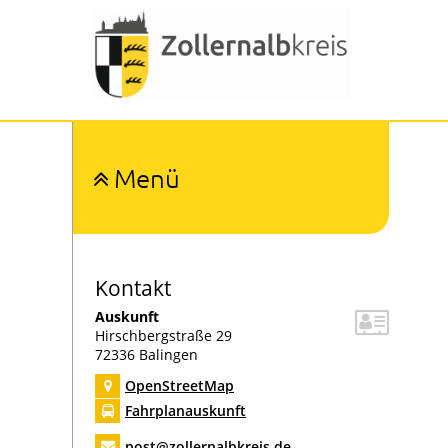
Menü
Ämter und Organisation
Organigramm
Umwelt und Arbeitsschutz
Abfallwirtschaft
Kontakt
Bauen und Naturschutz
Auskunft
Bevölkerungsschutz
Hirschbergstraße 29
72336
Balingen
Bildung
Digitalisierung
OpenStreetMap
Forstamt
Fahrplanauskunft
Gesundheitsamt
post@zollernalbkreis.de