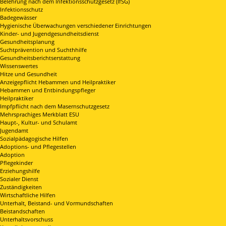
Belehrung nach dem Infektionsschutzgesetz (IfSG)
Infektionsschutz
Badegewässer
Hygienische Überwachungen verschiedener Einrichtungen
Kinder- und Jugendgesundheitsdienst
Gesundheitsplanung
Suchtprävention und Suchthhilfe
Gesundheitsberichtserstattung
Wissenswertes
Hitze und Gesundheit
Anzeigepflicht Hebammen und Heilpraktiker
Hebammen und Entbindungspfleger
Heilpraktiker
Impfpflicht nach dem Masernschutzgesetz
Mehrsprachiges Merkblatt ESU
Haupt-, Kultur- und Schulamt
Jugendamt
Sozialpädagogische Hilfen
Adoptions- und Pflegestellen
Adoption
Pflegekinder
Erziehungshilfe
Sozialer Dienst
Zuständigkeiten
Wirtschaftliche Hilfen
Unterhalt, Beistand- und Vormundschaften
Beistandschaften
Unterhaltsvorschuss