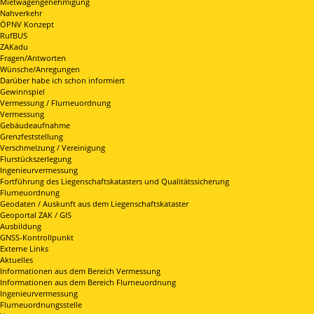
Mietwagengenehmigung
Nahverkehr
ÖPNV Konzept
RufBUS
ZAKadu
Fragen/Antworten
Wünsche/Anregungen
Darüber habe ich schon informiert
Gewinnspiel
Vermessung / Flurneuordnung
Vermessung
Gebäudeaufnahme
Grenzfeststellung
Verschmelzung / Vereinigung
Flurstückszerlegung
Ingenieurvermessung
Fortführung des Liegenschaftskatasters und Qualitätssicherung
Flurneuordnung
Geodaten / Auskunft aus dem Liegenschaftskataster
Geoportal ZAK / GIS
Ausbildung
GNSS-Kontrollpunkt
Externe Links
Aktuelles
Informationen aus dem Bereich Vermessung
Informationen aus dem Bereich Flurneuordnung
Ingenieurvermessung
Flurneuordnungsstelle