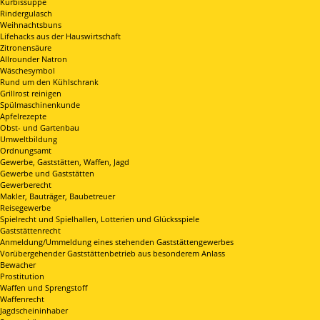
Kürbissuppe
Rindergulasch
Weihnachtsbuns
Lifehacks aus der Hauswirtschaft
Zitronensäure
Allrounder Natron
Wäschesymbol
Rund um den Kühlschrank
Grillrost reinigen
Spülmaschinenkunde
Apfelrezepte
Obst- und Gartenbau
Umweltbildung
Ordnungsamt
Gewerbe, Gaststätten, Waffen, Jagd
Gewerbe und Gaststätten
Gewerberecht
Makler, Bauträger, Baubetreuer
Reisegewerbe
Spielrecht und Spielhallen, Lotterien und Glücksspiele
Gaststättenrecht
Anmeldung/Ummeldung eines stehenden Gaststättengewerbes
Vorübergehender Gaststättenbetrieb aus besonderem Anlass
Bewacher
Prostitution
Waffen und Sprengstoff
Waffenrecht
Jagdscheininhaber