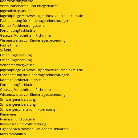
Koordinierungsstelle
Vormundschaften und Pflegschaften:
Jugendhilfeplanung
Jugendpflege => www.jugendnetz-zollernalbkreis.de
Fachberatung für Kindertageseinrichtungen
KontaktFachberatungsstellen
FortbildungFachkräfte
Gesetze, Vorschriften, Richtlinien
Wissenswertes zur Kindertagesbetreuung
Frühe Hilfen
STÄRKE
Erziehungsberatung
Erziehungsberatung
Verfahrenswegweiser
Jugendpflege => www.jugendnetz-zollernalbkreis.de
Fachberatung für Kindertageseinrichtungen
KontaktFachberatungsstellen
FortbildungFachkräfte
Gesetze, Vorschriften, Richtlinien
Wissenswertes zur Kindertagesbetreuung
Schwangerenberatung
Schwangerenberatung
Schwangerschaftskonfliktberatung
Kämmerei
Finanzen und Steuern
Kreiskasse und Vollstreckung
Eigenbetrieb "Immobilien der Kreiskliniken"
Kreisimmobilien