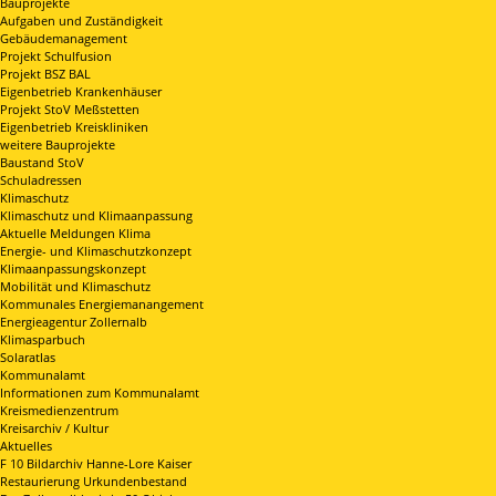
Bauprojekte
Aufgaben und Zuständigkeit
Gebäudemanagement
Projekt Schulfusion
Projekt BSZ BAL
Eigenbetrieb Krankenhäuser
Projekt StoV Meßstetten
Eigenbetrieb Kreiskliniken
weitere Bauprojekte
Baustand StoV
Schuladressen
Klimaschutz
Klimaschutz und Klimaanpassung
Aktuelle Meldungen Klima
Energie- und Klimaschutzkonzept
Klimaanpassungskonzept
Mobilität und Klimaschutz
Kommunales Energiemanangement
Energieagentur Zollernalb
Klimasparbuch
Solaratlas
Kommunalamt
Informationen zum Kommunalamt
Kreismedienzentrum
Kreisarchiv / Kultur
Aktuelles
F 10 Bildarchiv Hanne-Lore Kaiser
Restaurierung Urkundenbestand