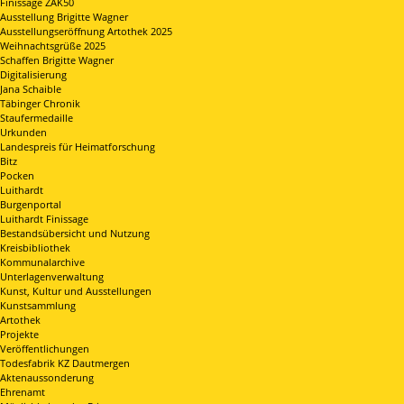
Finissage ZAK50
Ausstellung Brigitte Wagner
Ausstellungseröffnung Artothek 2025
Weihnachtsgrüße 2025
Schaffen Brigitte Wagner
Digitalisierung
Jana Schaible
Täbinger Chronik
Staufermedaille
Urkunden
Landespreis für Heimatforschung
Bitz
Pocken
Luithardt
Burgenportal
Luithardt Finissage
Bestandsübersicht und Nutzung
Kreisbibliothek
Kommunalarchive
Unterlagenverwaltung
Kunst, Kultur und Ausstellungen
Kunstsammlung
Artothek
Projekte
Veröffentlichungen
Todesfabrik KZ Dautmergen
Aktenaussonderung
Ehrenamt