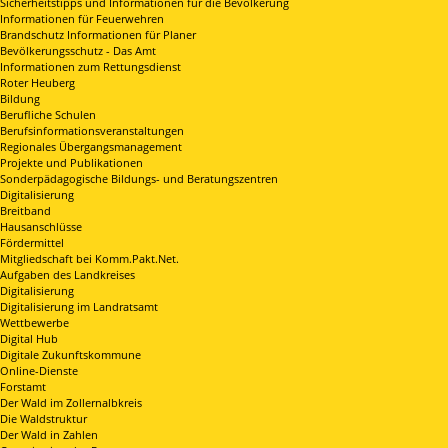
Sicherheitstipps und Informationen für die Bevölkerung
Informationen für Feuerwehren
Brandschutz Informationen für Planer
Bevölkerungsschutz - Das Amt
Informationen zum Rettungsdienst
Roter Heuberg
Bildung
Berufliche Schulen
Berufsinformationsveranstaltungen
Regionales Übergangsmanagement
Projekte und Publikationen
Sonderpädagogische Bildungs- und Beratungszentren
Digitalisierung
Breitband
Hausanschlüsse
Fördermittel
Mitgliedschaft bei Komm.Pakt.Net.
Aufgaben des Landkreises
Digitalisierung
Digitalisierung im Landratsamt
Wettbewerbe
Digital Hub
Digitale Zukunftskommune
Online-Dienste
Forstamt
Der Wald im Zollernalbkreis
Die Waldstruktur
Der Wald in Zahlen