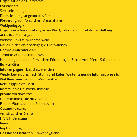
Organisation des Forstamts
Forstreviere
Serviceleistungen
Dienstleistungsangebot des Forstamts
Förderung von forstlichen Massnahmen
Waldpädagogik
Organisierte Veranstaltungen im Wald, Information und Antragstellung
Aktuelles / Sonstiges
Weitere Links zum Thema Wald
Neues in der Waldpädagogik: Die Waldbox
Der Waldkalender 2023
Termine Waldkalender 2023
Neuerungen bei der forstlichen Förderung in Zeiten von Dürre, Stürmen und
Borkenkäfer
Infokampagne - Das Blatt wenden -
Wiederbewaldung nach Sturm und Käfer -Weiterführende Informationen für
Waldbeistzerinnen und Waldbesitzer-
Rettungspunkte Forst
Kommunale Holzverkaufsstelle
private Waldbesitzer
Unternehmen, die Holz kaufen
Eichen-/Buntlaubholz-Submission
Gesundheitsamt
Amtsärztlicher Dienst
HIV/STI-Beratung
Reisen
Impfberatung
Gesundheitsschutz & Umwelthygiene