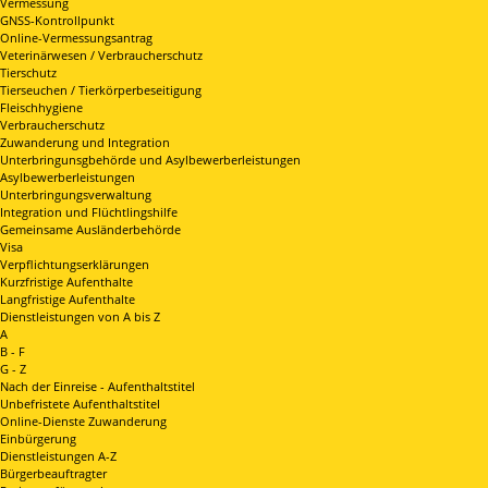
Vermessung
GNSS-Kontrollpunkt
Online-Vermessungsantrag
Veterinärwesen / Verbraucherschutz
Tierschutz
Tierseuchen / Tierkörperbeseitigung
Fleischhygiene
Verbraucherschutz
Zuwanderung und Integration
Unterbringunsgbehörde und Asylbewerberleistungen
Asylbewerberleistungen
Unterbringungsverwaltung
Integration und Flüchtlingshilfe
Gemeinsame Ausländerbehörde
Visa
Verpflichtungserklärungen
Kurzfristige Aufenthalte
Langfristige Aufenthalte
Dienstleistungen von A bis Z
A
B - F
G - Z
Nach der Einreise - Aufenthaltstitel
Unbefristete Aufenthaltstitel
Online-Dienste Zuwanderung
Einbürgerung
Dienstleistungen A-Z
Bürgerbeauftragter