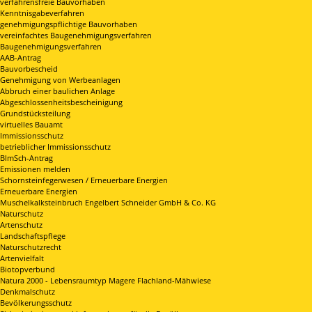
verfahrensfreie Bauvorhaben
Kenntnisgabeverfahren
genehmigungspflichtige Bauvorhaben
vereinfachtes Baugenehmigungsverfahren
Baugenehmigungsverfahren
AAB-Antrag
Bauvorbescheid
Genehmigung von Werbeanlagen
Abbruch einer baulichen Anlage
Abgeschlossenheitsbescheinigung
Grundstücksteilung
virtuelles Bauamt
Immissionsschutz
betrieblicher Immissionsschutz
BImSch-Antrag
Emissionen melden
Schornsteinfegerwesen / Erneuerbare Energien
Erneuerbare Energien
Muschelkalksteinbruch Engelbert Schneider GmbH & Co. KG
Naturschutz
Artenschutz
Landschaftspflege
Naturschutzrecht
Artenvielfalt
Biotopverbund
Natura 2000 - Lebensraumtyp Magere Flachland-Mähwiese
Denkmalschutz
Bevölkerungsschutz