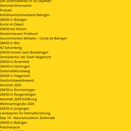
Der Zollernalbkreis in 50 Objekten
Denkmal Ehrensache
Podcast
Kreisfeuerlöschverband Balingen
ZAK50 in Bisingen
Kunst im Depot
ZAK50 bei Holcim
Dotternhausen Findbuch
Gouvernement Militaire – Cercle de Balingen
ZAK50 in Bitz
KZ Schömberg
ZAK50 kommt nach Burladingen
Zentralarchiv der Stadt Haigerloch
ZAK50 in Rosenfeld
ZAK50 in Hechingen
ZollernalbKunstweg
ZAK50 in Haigerloch
Geschichtswettbewerb
Artothek 2024
ZAK50 in Dormettingen
ZAK50 in Rangendingen
Artothek 2024 Eröffnung
Weihnachtsgrüße 2024
ZAK50 in Jungingen
Landespreis für Heimatforschung
Dep 14 - Naturschutzbüro Zollernalb
ZAK50 in Balingen
Flaschenpost