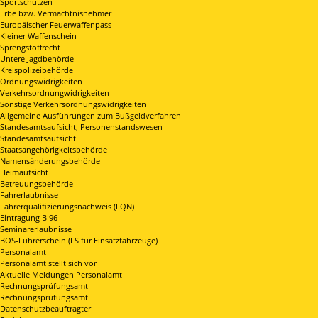
Sportschützen
Erbe bzw. Vermächtnisnehmer
Europäischer Feuerwaffenpass
Kleiner Waffenschein
Sprengstoffrecht
Untere Jagdbehörde
Kreispolizeibehörde
Ordnungswidrigkeiten
Verkehrsordnungwidrigkeiten
Sonstige Verkehrsordnungswidrigkeiten
Allgemeine Ausführungen zum Bußgeldverfahren
Standesamtsaufsicht, Personenstandswesen
Standesamtsaufsicht
Staatsangehörigkeitsbehörde
Namensänderungsbehörde
Heimaufsicht
Betreuungsbehörde
Fahrerlaubnisse
Fahrerqualifizierungsnachweis (FQN)
Eintragung B 96
Seminarerlaubnisse
BOS-Führerschein (FS für Einsatzfahrzeuge)
Personalamt
Personalamt stellt sich vor
Aktuelle Meldungen Personalamt
Rechnungsprüfungsamt
Rechnungsprüfungsamt
Datenschutzbeauftragter