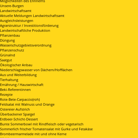
Möglichkeiten des Erinnerns
Unsere-Burgen
Landwirtschaftsamt
Aktuelle Meldungen Landwirtschaftsamt
Ausgleichsleistungen
Agrarstruktur / Investitionsförderung
Landwirtschaftliche Produktion
Pflanzenbau
Düngung
Wasserschutzgebietsverordnung
Pflanzenschutz
Grünalnd
Saatgut
Ökologischer Anbau
Niederschlagswasser von Dächern/Hofflächen
Aus und Weiterbildung
Tierhaltung
Ernährung / Hauswirtschaft
Beki-Referentinnen
Rezepte
Rote-Bete-Carpaccio(roh)
Feldsalat mit Walnuss und Orange
Ostereier-Aufstrich
Überbackener Spargel
Erdbeer-Schicht-Dessert
Bunte Sommerbowl mit Rindfleisch oder vegetarisch
Sommerlich frischer Tomatensalat mit Gurke und Fetakäse
Brombeermarmelade mit und ohne Kerne