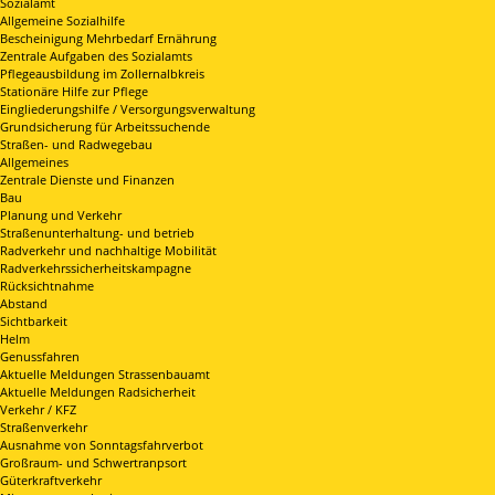
Sozialamt
Allgemeine Sozialhilfe
Bescheinigung Mehrbedarf Ernährung
Zentrale Aufgaben des Sozialamts
Pflegeausbildung im Zollernalbkreis
Stationäre Hilfe zur Pflege
Eingliederungshilfe / Versorgungsverwaltung
Grundsicherung für Arbeitssuchende
Straßen- und Radwegebau
Allgemeines
Zentrale Dienste und Finanzen
Bau
Planung und Verkehr
Straßenunterhaltung- und betrieb
Radverkehr und nachhaltige Mobilität
Radverkehrssicherheitskampagne
Rücksichtnahme
Abstand
Sichtbarkeit
Helm
Genussfahren
Aktuelle Meldungen Strassenbauamt
Aktuelle Meldungen Radsicherheit
Verkehr / KFZ
Straßenverkehr
Ausnahme von Sonntagsfahrverbot
Großraum- und Schwertranpsort
Güterkraftverkehr