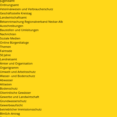
Jugendamt
Ordnungsamt
Veterinärwesen und Verbraucherschutz
Geschäftsstelle Kreistag
Landwirtschaftsamt
Bekanntmachung Regionalverband Neckar-Alb
Ausschreibungen
Baustellen und Umleitungen
Nachrichten
Soziale Medien
Online Bürgerdialoge
Themen
Fairtrade
50 Jahre
Landratsamt
Ämter und Organisation
Organigramm
Umwelt und Arbeitsschutz
Wasser- und Bodenschutz
Abwasser
Altlasten
Bodenschutz
Oberirdische Gewässer
Gewerbe und Landwirtschaft
Grundwasserschutz
Gewerbeaufsicht
betrieblicher Immissionsschutz
BImSch-Antrag