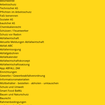
Beschwerde
Arbeitsschutz
Technischer AS
Pflichten im Arbeitsschutz
FaSi benennen
Sozialer AS
baulicher AS
Chemikalienrecht
Schützen / Feuerwerker
Schutz vor Radon
Abfallwirtschaft
Aktuelle Meldungen Abfallwirtschaft
Abfall-ABC
Abfallentsorgung
Abfallgebühren
Abfallkalender
Abfallwirtschaftskonzept
Abfallwirtschaftssatzung
App ABFALL ZAK
Einrichtungen
Gewerbe / Gewerbeabfallverordnung
Informationsmaterialien
Müllbehälter - bestellen - abholen - umtauschen
Schule und Umwelt
Smart Food BaWü
Bauen und Naturschutz
Baurecht
Rahmenbedingungen