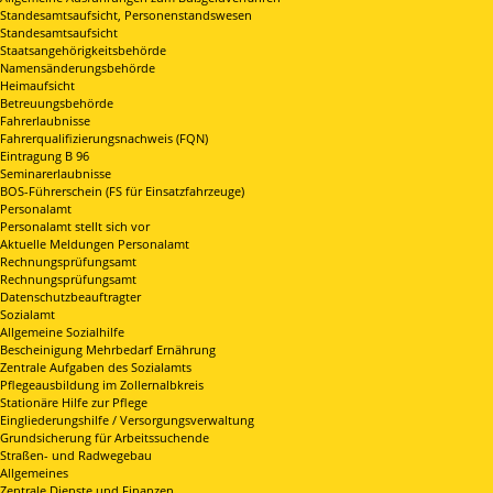
Standesamtsaufsicht, Personenstandswesen
Standesamtsaufsicht
Staatsangehörigkeitsbehörde
Namensänderungsbehörde
Heimaufsicht
Betreuungsbehörde
Fahrerlaubnisse
Fahrerqualifizierungsnachweis (FQN)
Eintragung B 96
Seminarerlaubnisse
BOS-Führerschein (FS für Einsatzfahrzeuge)
Personalamt
Personalamt stellt sich vor
Aktuelle Meldungen Personalamt
Rechnungsprüfungsamt
Rechnungsprüfungsamt
Datenschutzbeauftragter
Sozialamt
Allgemeine Sozialhilfe
Bescheinigung Mehrbedarf Ernährung
Zentrale Aufgaben des Sozialamts
Pflegeausbildung im Zollernalbkreis
Stationäre Hilfe zur Pflege
Eingliederungshilfe / Versorgungsverwaltung
Grundsicherung für Arbeitssuchende
Straßen- und Radwegebau
Allgemeines
Zentrale Dienste und Finanzen