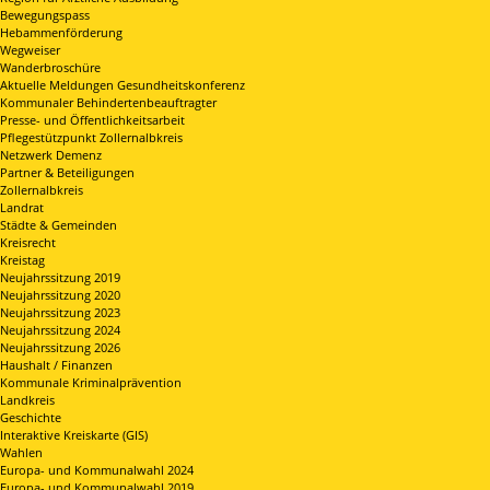
Bewegungspass
Hebammenförderung
Wegweiser
Wanderbroschüre
Aktuelle Meldungen Gesundheitskonferenz
Kommunaler Behindertenbeauftragter
Presse- und Öffentlichkeitsarbeit
Pflegestützpunkt Zollernalbkreis
Netzwerk Demenz
Partner & Beteiligungen
Zollernalbkreis
Landrat
Städte & Gemeinden
Kreisrecht
Kreistag
Neujahrssitzung 2019
Neujahrssitzung 2020
Neujahrssitzung 2023
Neujahrssitzung 2024
Neujahrssitzung 2026
Haushalt / Finanzen
Kommunale Kriminalprävention
Landkreis
Geschichte
Interaktive Kreiskarte (GIS)
Wahlen
Europa- und Kommunalwahl 2024
Europa- und Kommunalwahl 2019