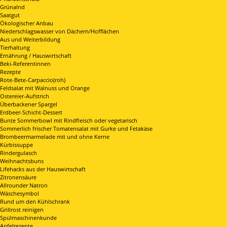
Grünalnd
Saatgut
Ökologischer Anbau
Niederschlagswasser von Dächern/Hofflächen
Aus und Weiterbildung
Tierhaltung
Ernährung / Hauswirtschaft
Beki-Referentinnen
Rezepte
Rote-Bete-Carpaccio(roh)
Feldsalat mit Walnuss und Orange
Ostereier-Aufstrich
Überbackener Spargel
Erdbeer-Schicht-Dessert
Bunte Sommerbowl mit Rindfleisch oder vegetarisch
Sommerlich frischer Tomatensalat mit Gurke und Fetakäse
Brombeermarmelade mit und ohne Kerne
Kürbissuppe
Rindergulasch
Weihnachtsbuns
Lifehacks aus der Hauswirtschaft
Zitronensäure
Allrounder Natron
Wäschesymbol
Rund um den Kühlschrank
Grillrost reinigen
Spülmaschinenkunde
Apfelrezepte