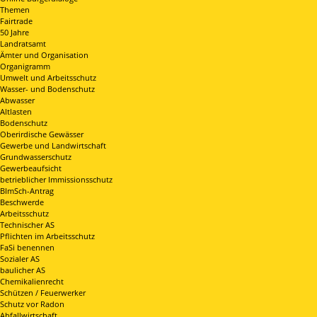
Themen
Fairtrade
50 Jahre
Landratsamt
Ämter und Organisation
Organigramm
Umwelt und Arbeitsschutz
Wasser- und Bodenschutz
Abwasser
Altlasten
Bodenschutz
Oberirdische Gewässer
Gewerbe und Landwirtschaft
Grundwasserschutz
Gewerbeaufsicht
betrieblicher Immissionsschutz
BImSch-Antrag
Beschwerde
Arbeitsschutz
Technischer AS
Pflichten im Arbeitsschutz
FaSi benennen
Sozialer AS
baulicher AS
Chemikalienrecht
Schützen / Feuerwerker
Schutz vor Radon
Abfallwirtschaft