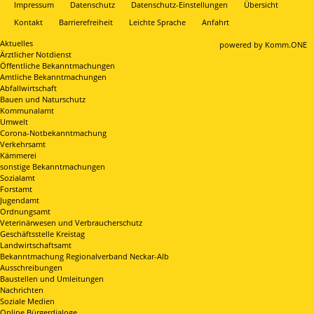
Impressum
Datenschutz
Datenschutz-Einstellungen
Übersicht
Kontakt
Barrierefreiheit
Leichte Sprache
Anfahrt
Aktuelles
p
owered by
Komm.ONE
Ärztlicher Notdienst
Öffentliche Bekanntmachungen
Amtliche Bekanntmachungen
Abfallwirtschaft
Bauen und Naturschutz
Kommunalamt
Umwelt
Corona-Notbekanntmachung
Verkehrsamt
Kämmerei
sonstige Bekanntmachungen
Sozialamt
Forstamt
Jugendamt
Ordnungsamt
Veterinärwesen und Verbraucherschutz
Geschäftsstelle Kreistag
Landwirtschaftsamt
Bekanntmachung Regionalverband Neckar-Alb
Ausschreibungen
Baustellen und Umleitungen
Nachrichten
Soziale Medien
Online Bürgerdialoge