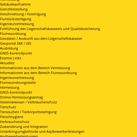
Gebäudeaufnahme
Grenzfeststellung
Verschmelzung / Vereinigung
Flurstückszerlegung
Ingenieurvermessung
Fortführung des Liegenschaftskatasters und Qualitätssicherung
Flurneuordnung
Geodaten / Auskunft aus dem Liegenschaftskataster
Geoportal ZAK / GIS
Ausbildung
GNSS-Kontrollpunkt
Externe Links
Aktuelles
Informationen aus dem Bereich Vermessung
Informationen aus dem Bereich Flurneuordnung
Ingenieurvermessung
Flurneuordnungsstelle
Vermessung
GNSS-Kontrollpunkt
Online-Vermessungsantrag
Veterinärwesen / Verbraucherschutz
Tierschutz
Tierseuchen / Tierkörperbeseitigung
Fleischhygiene
Verbraucherschutz
Zuwanderung und Integration
Unterbringunsgbehörde und Asylbewerberleistungen
Asylbewerberleistungen