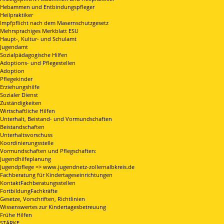
Hebammen und Entbindungspfleger
Heilpraktiker
Impfpflicht nach dem Masernschutzgesetz
Mehrsprachiges Merkblatt ESU
Haupt-, Kultur- und Schulamt
Jugendamt
Sozialpädagogische Hilfen
Adoptions- und Pflegestellen
Adoption
Pflegekinder
Erziehungshilfe
Sozialer Dienst
Zuständigkeiten
Wirtschaftliche Hilfen
Unterhalt, Beistand- und Vormundschaften
Beistandschaften
Unterhaltsvorschuss
Koordinierungsstelle
Vormundschaften und Pflegschaften:
Jugendhilfeplanung
Jugendpflege => www.jugendnetz-zollernalbkreis.de
Fachberatung für Kindertageseinrichtungen
KontaktFachberatungsstellen
FortbildungFachkräfte
Gesetze, Vorschriften, Richtlinien
Wissenswertes zur Kindertagesbetreuung
Frühe Hilfen
STÄRKE