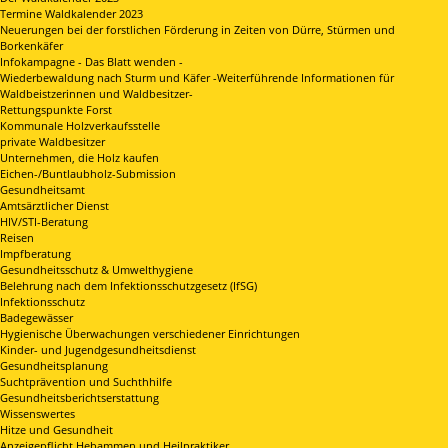
Termine Waldkalender 2023
Neuerungen bei der forstlichen Förderung in Zeiten von Dürre, Stürmen und
Borkenkäfer
Infokampagne - Das Blatt wenden -
Wiederbewaldung nach Sturm und Käfer -Weiterführende Informationen für
Waldbeistzerinnen und Waldbesitzer-
Rettungspunkte Forst
Kommunale Holzverkaufsstelle
private Waldbesitzer
Unternehmen, die Holz kaufen
Eichen-/Buntlaubholz-Submission
Gesundheitsamt
Amtsärztlicher Dienst
HIV/STI-Beratung
Reisen
Impfberatung
Gesundheitsschutz & Umwelthygiene
Belehrung nach dem Infektionsschutzgesetz (IfSG)
Infektionsschutz
Badegewässer
Hygienische Überwachungen verschiedener Einrichtungen
Kinder- und Jugendgesundheitsdienst
Gesundheitsplanung
Suchtprävention und Suchthhilfe
Gesundheitsberichtserstattung
Wissenswertes
Hitze und Gesundheit
Anzeigepflicht Hebammen und Heilpraktiker