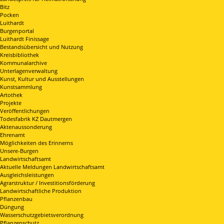
Bitz
Pocken
Luithardt
Burgenportal
Luithardt Finissage
Bestandsübersicht und Nutzung
Kreisbibliothek
Kommunalarchive
Unterlagenverwaltung
Kunst, Kultur und Ausstellungen
Kunstsammlung
Artothek
Projekte
Veröffentlichungen
Todesfabrik KZ Dautmergen
Aktenaussonderung
Ehrenamt
Möglichkeiten des Erinnerns
Unsere-Burgen
Landwirtschaftsamt
Aktuelle Meldungen Landwirtschaftsamt
Ausgleichsleistungen
Agrarstruktur / Investitionsförderung
Landwirtschaftliche Produktion
Pflanzenbau
Düngung
Wasserschutzgebietsverordnung
Pflanzenschutz