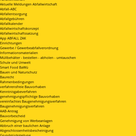
Aktuelle Meldungen Abfallwirtschaft
Abfall-ABC
Abfallentsorgung
Abfallgebühren
Abfallkalender
Abfallwirtschaftskonzept
Abfallwirtschaftssatzung
App ABFALL ZAK
Einrichtungen
Gewerbe / Gewerbeabfallverordnung
Informationsmaterialien
Müllbehälter - bestellen - abholen - umtauschen
Schule und Umwelt
Smart Food BaWü
Bauen und Naturschutz
Baurecht
Rahmenbedingungen
verfahrensfreie Bauvorhaben
Kenntnisgabeverfahren
genehmigungspflichtige Bauvorhaben
vereinfachtes Baugenehmigungsverfahren
Baugenehmigungsverfahren
AAB-Antrag
Bauvorbescheid
Genehmigung von Werbeanlagen
Abbruch einer baulichen Anlage
Abgeschlossenheitsbescheinigung
Grundstücksteilung