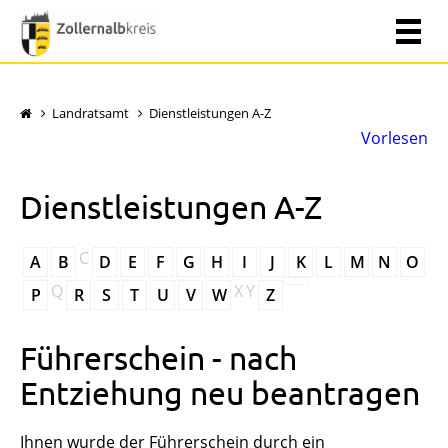
Landratsamt
Dienstleistungen A-Z
Vorlesen
Dienstleistungen A-Z
C
A
B
D
E
F
G
H
I
J
K
L
M
N
O
Q
X
Y
P
R
S
T
U
V
W
Z
Führerschein - nach
Entziehung neu beantragen
Ihnen wurde der Führerschein durch ein