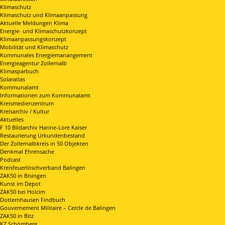
Klimaschutz
Klimaschutz und Klimaanpassung
Aktuelle Meldungen Klima
Energie- und Klimaschutzkonzept
Klimaanpassungskonzept
Mobilität und Klimaschutz
Kommunales Energiemanangement
Energieagentur Zollernalb
Klimasparbuch
Solaratlas
Kommunalamt
Informationen zum Kommunalamt
Kreismedienzentrum
Kreisarchiv / Kultur
Aktuelles
F 10 Bildarchiv Hanne-Lore Kaiser
Restaurierung Urkundenbestand
Der Zollernalbkreis in 50 Objekten
Denkmal Ehrensache
Podcast
Kreisfeuerlöschverband Balingen
ZAK50 in Bisingen
Kunst im Depot
ZAK50 bei Holcim
Dotternhausen Findbuch
Gouvernement Militaire – Cercle de Balingen
ZAK50 in Bitz
KZ Schömberg