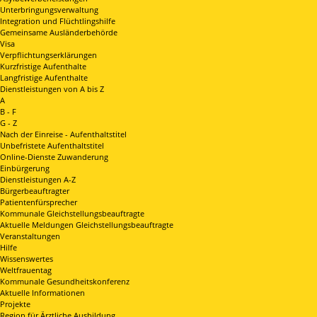
Unterbringungsverwaltung
Integration und Flüchtlingshilfe
Gemeinsame Ausländerbehörde
Visa
Verpflichtungserklärungen
Kurzfristige Aufenthalte
Langfristige Aufenthalte
Dienstleistungen von A bis Z
A
B - F
G - Z
Nach der Einreise - Aufenthaltstitel
Unbefristete Aufenthaltstitel
Online-Dienste Zuwanderung
Einbürgerung
Dienstleistungen A-Z
Bürgerbeauftragter
Patientenfürsprecher
Kommunale Gleichstellungsbeauftragte
Aktuelle Meldungen Gleichstellungsbeauftragte
Veranstaltungen
Hilfe
Wissenswertes
Weltfrauentag
Kommunale Gesundheitskonferenz
Aktuelle Informationen
Projekte
Region für Ärztliche Ausbildung