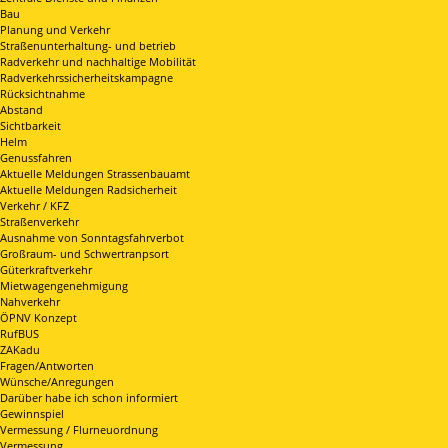
Bau
Planung und Verkehr
Straßenunterhaltung- und betrieb
Radverkehr und nachhaltige Mobilität
Radverkehrssicherheitskampagne
Rücksichtnahme
Abstand
Sichtbarkeit
Helm
Genussfahren
Aktuelle Meldungen Strassenbauamt
Aktuelle Meldungen Radsicherheit
Verkehr / KFZ
Straßenverkehr
Ausnahme von Sonntagsfahrverbot
Großraum- und Schwertranpsort
Güterkraftverkehr
Mietwagengenehmigung
Nahverkehr
ÖPNV Konzept
RufBUS
ZAKadu
Fragen/Antworten
Wünsche/Anregungen
Darüber habe ich schon informiert
Gewinnspiel
Vermessung / Flurneuordnung
Vermessung