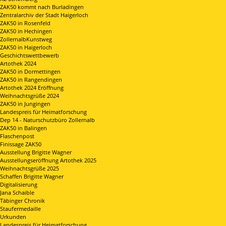
ZAK50 kommt nach Burladingen
Zentralarchiv der Stadt Haigerloch
ZAK50 in Rosenfeld
ZAK50 in Hechingen
ZollernalbKunstweg
ZAK50 in Haigerloch
Geschichtswettbewerb
Artothek 2024
ZAK50 in Dormettingen
ZAK50 in Rangendingen
Artothek 2024 Eröffnung
Weihnachtsgrüße 2024
ZAK50 in Jungingen
Landespreis für Heimatforschung
Dep 14 - Naturschutzbüro Zollernalb
ZAK50 in Balingen
Flaschenpost
Finissage ZAK50
Ausstellung Brigitte Wagner
Ausstellungseröffnung Artothek 2025
Weihnachtsgrüße 2025
Schaffen Brigitte Wagner
Digitalisierung
Jana Schaible
Täbinger Chronik
Staufermedaille
Urkunden
Landespreis für Heimatforschung