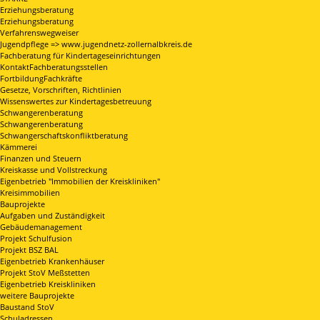
Erziehungsberatung
Erziehungsberatung
Verfahrenswegweiser
Jugendpflege => www.jugendnetz-zollernalbkreis.de
Fachberatung für Kindertageseinrichtungen
KontaktFachberatungsstellen
FortbildungFachkräfte
Gesetze, Vorschriften, Richtlinien
Wissenswertes zur Kindertagesbetreuung
Schwangerenberatung
Schwangerenberatung
Schwangerschaftskonfliktberatung
Kämmerei
Finanzen und Steuern
Kreiskasse und Vollstreckung
Eigenbetrieb "Immobilien der Kreiskliniken"
Kreisimmobilien
Bauprojekte
Aufgaben und Zuständigkeit
Gebäudemanagement
Projekt Schulfusion
Projekt BSZ BAL
Eigenbetrieb Krankenhäuser
Projekt StoV Meßstetten
Eigenbetrieb Kreiskliniken
weitere Bauprojekte
Baustand StoV
Schuladressen