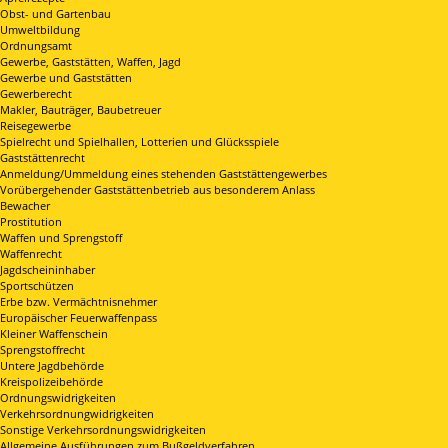
Obst- und Gartenbau
Umweltbildung
Ordnungsamt
Gewerbe, Gaststätten, Waffen, Jagd
Gewerbe und Gaststätten
Gewerberecht
Makler, Bauträger, Baubetreuer
Reisegewerbe
Spielrecht und Spielhallen, Lotterien und Glücksspiele
Gaststättenrecht
Anmeldung/Ummeldung eines stehenden Gaststättengewerbes
Vorübergehender Gaststättenbetrieb aus besonderem Anlass
Bewacher
Prostitution
Waffen und Sprengstoff
Waffenrecht
Jagdscheininhaber
Sportschützen
Erbe bzw. Vermächtnisnehmer
Europäischer Feuerwaffenpass
Kleiner Waffenschein
Sprengstoffrecht
Untere Jagdbehörde
Kreispolizeibehörde
Ordnungswidrigkeiten
Verkehrsordnungwidrigkeiten
Sonstige Verkehrsordnungswidrigkeiten
Allgemeine Ausführungen zum Bußgeldverfahren