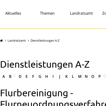
Aktuelles
Themen
Landratsamt
Zo
Landratsamt
Dienstleistungen A-Z
Dienstleistungen A-Z
C
Q
A
B
D
E
F
G
H
I
J
K
L
M
N
O
P
Flurbereinigung -
Flurneuordnungsverfahr