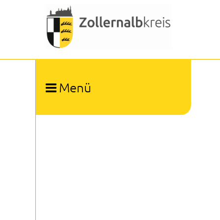
Menü
Ämter und Organisation
Dienstleistungen A-Z
Bürgerbeauftragter
Patientenfürsprecher
Kommunale Gleichstellungsbeauftragte
Kommunale Gesundheitskonferenz
Kommunaler Behindertenbeauftragter
Presse- und Öffentlichkeitsarbeit