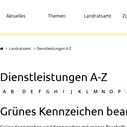
Aktuelles
Themen
Landratsamt
Zo
Landratsamt
Dienstleistungen A-Z
Dienstleistungen A-Z
C
Q
A
B
D
E
F
G
H
I
J
K
L
M
N
O
P
Grünes Kennzeichen bea