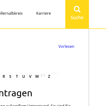
Suchbegriff
eingeben
llernalbkreis
Karriere
Vorlesen
X
Y
R
S
T
U
V
W
Z
ntragen