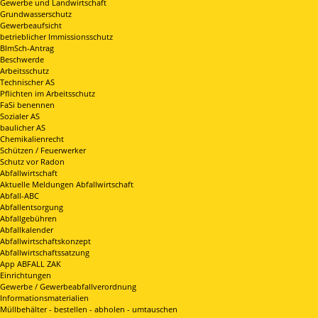
Gewerbe und Landwirtschaft
Grundwasserschutz
Gewerbeaufsicht
betrieblicher Immissionsschutz
BImSch-Antrag
Beschwerde
Arbeitsschutz
Technischer AS
Pflichten im Arbeitsschutz
FaSi benennen
Sozialer AS
baulicher AS
Chemikalienrecht
Schützen / Feuerwerker
Schutz vor Radon
Abfallwirtschaft
Aktuelle Meldungen Abfallwirtschaft
Abfall-ABC
Abfallentsorgung
Abfallgebühren
Abfallkalender
Abfallwirtschaftskonzept
Abfallwirtschaftssatzung
App ABFALL ZAK
Einrichtungen
Gewerbe / Gewerbeabfallverordnung
Informationsmaterialien
Müllbehälter - bestellen - abholen - umtauschen