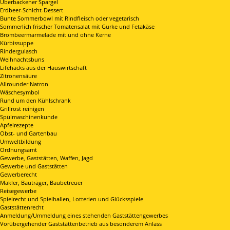
Überbackener Spargel
Erdbeer-Schicht-Dessert
Bunte Sommerbowl mit Rindfleisch oder vegetarisch
Sommerlich frischer Tomatensalat mit Gurke und Fetakäse
Brombeermarmelade mit und ohne Kerne
Kürbissuppe
Rindergulasch
Weihnachtsbuns
Lifehacks aus der Hauswirtschaft
Zitronensäure
Allrounder Natron
Wäschesymbol
Rund um den Kühlschrank
Grillrost reinigen
Spülmaschinenkunde
Apfelrezepte
Obst- und Gartenbau
Umweltbildung
Ordnungsamt
Gewerbe, Gaststätten, Waffen, Jagd
Gewerbe und Gaststätten
Gewerberecht
Makler, Bauträger, Baubetreuer
Reisegewerbe
Spielrecht und Spielhallen, Lotterien und Glücksspiele
Gaststättenrecht
Anmeldung/Ummeldung eines stehenden Gaststättengewerbes
Vorübergehender Gaststättenbetrieb aus besonderem Anlass