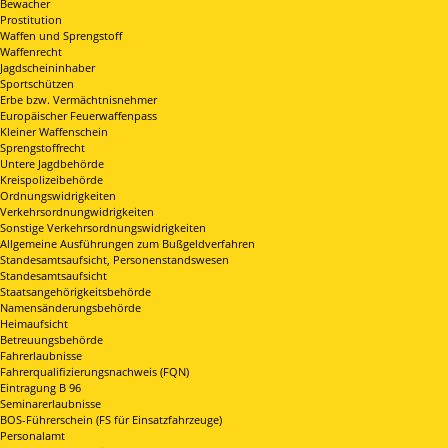
Bewacher
Prostitution
Waffen und Sprengstoff
Waffenrecht
Jagdscheininhaber
Sportschützen
Erbe bzw. Vermächtnisnehmer
Europäischer Feuerwaffenpass
Kleiner Waffenschein
Sprengstoffrecht
Untere Jagdbehörde
Kreispolizeibehörde
Ordnungswidrigkeiten
Verkehrsordnungwidrigkeiten
Sonstige Verkehrsordnungswidrigkeiten
Allgemeine Ausführungen zum Bußgeldverfahren
Standesamtsaufsicht, Personenstandswesen
Standesamtsaufsicht
Staatsangehörigkeitsbehörde
Namensänderungsbehörde
Heimaufsicht
Betreuungsbehörde
Fahrerlaubnisse
Fahrerqualifizierungsnachweis (FQN)
Eintragung B 96
Seminarerlaubnisse
BOS-Führerschein (FS für Einsatzfahrzeuge)
Personalamt