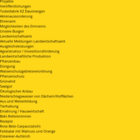
Projekte
Veröffentlichungen
Todesfabrik KZ Dautmergen
Aktenaussonderung
Ehrenamt
Möglichkeiten des Erinnerns
Unsere-Burgen
Landwirtschaftsamt
Aktuelle Meldungen Landwirtschaftsamt
Ausgleichsleistungen
Agrarstruktur / Investitionsförderung
Landwirtschaftliche Produktion
Pflanzenbau
Düngung
Wasserschutzgebietsverordnung
Pflanzenschutz
Grünalnd
Saatgut
Ökologischer Anbau
Niederschlagswasser von Dächern/Hofflächen
Aus und Weiterbildung
Tierhaltung
Ernährung / Hauswirtschaft
Beki-Referentinnen
Rezepte
Rote-Bete-Carpaccio(roh)
Feldsalat mit Walnuss und Orange
Ostereier-Aufstrich