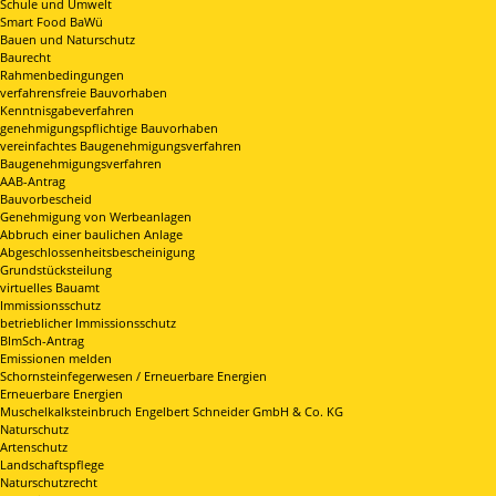
Schule und Umwelt
Smart Food BaWü
Bauen und Naturschutz
Baurecht
Rahmenbedingungen
verfahrensfreie Bauvorhaben
Kenntnisgabeverfahren
genehmigungspflichtige Bauvorhaben
vereinfachtes Baugenehmigungsverfahren
Baugenehmigungsverfahren
AAB-Antrag
Bauvorbescheid
Genehmigung von Werbeanlagen
Abbruch einer baulichen Anlage
Abgeschlossenheitsbescheinigung
Grundstücksteilung
virtuelles Bauamt
Immissionsschutz
betrieblicher Immissionsschutz
BImSch-Antrag
Emissionen melden
Schornsteinfegerwesen / Erneuerbare Energien
Erneuerbare Energien
Muschelkalksteinbruch Engelbert Schneider GmbH & Co. KG
Naturschutz
Artenschutz
Landschaftspflege
Naturschutzrecht