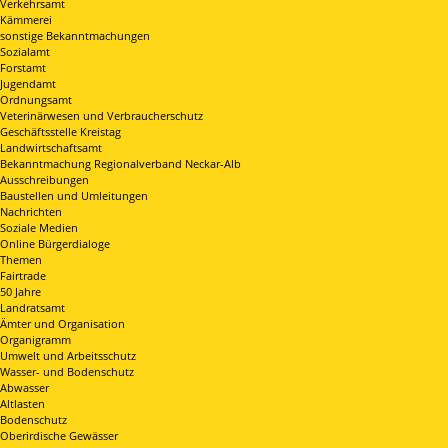
Verkehrsamt
Kämmerei
sonstige Bekanntmachungen
Sozialamt
Forstamt
Jugendamt
Ordnungsamt
Veterinärwesen und Verbraucherschutz
Geschäftsstelle Kreistag
Landwirtschaftsamt
Bekanntmachung Regionalverband Neckar-Alb
Ausschreibungen
Baustellen und Umleitungen
Nachrichten
Soziale Medien
Online Bürgerdialoge
Themen
Fairtrade
50 Jahre
Landratsamt
Ämter und Organisation
Organigramm
Umwelt und Arbeitsschutz
Wasser- und Bodenschutz
Abwasser
Altlasten
Bodenschutz
Oberirdische Gewässer