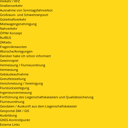
Verkehr / KFZ
Straßenverkehr
Ausnahme von Sonntagsfahrverbot
Großraum- und Schwertranpsort
Güterkraftverkehr
Mietwagengenehmigung
Nahverkehr
ÖPNV Konzept
RufBUS
ZAKadu
Fragen/Antworten
Wünsche/Anregungen
Darüber habe ich schon informiert
Gewinnspiel
Vermessung / Flurneuordnung
Vermessung
Gebäudeaufnahme
Grenzfeststellung
Verschmelzung / Vereinigung
Flurstückszerlegung
Ingenieurvermessung
Fortführung des Liegenschaftskatasters und Qualitätssicherung
Flurneuordnung
Geodaten / Auskunft aus dem Liegenschaftskataster
Geoportal ZAK / GIS
Ausbildung
GNSS-Kontrollpunkt
Externe Links