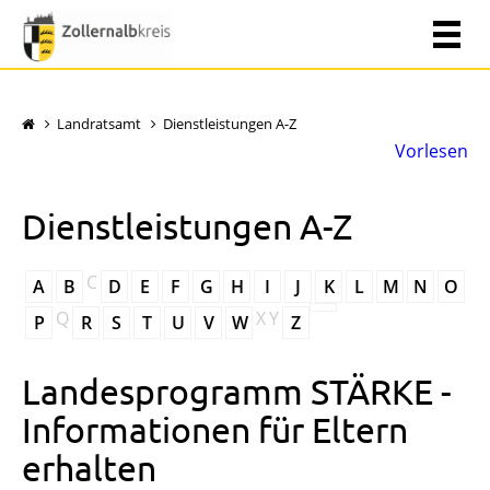
Landratsamt
Dienstleistungen A-Z
Vorlesen
Dienstleistungen A-Z
C
A
B
D
E
F
G
H
I
J
K
L
M
N
O
Q
X
Y
P
R
S
T
U
V
W
Z
Landesprogramm STÄRKE -
Informationen für Eltern
erhalten