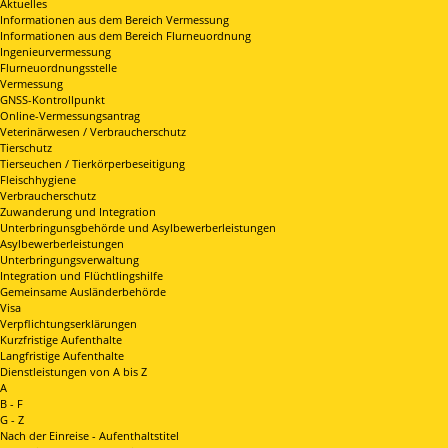
Aktuelles
Informationen aus dem Bereich Vermessung
Informationen aus dem Bereich Flurneuordnung
Ingenieurvermessung
Flurneuordnungsstelle
Vermessung
GNSS-Kontrollpunkt
Online-Vermessungsantrag
Veterinärwesen / Verbraucherschutz
Tierschutz
Tierseuchen / Tierkörperbeseitigung
Fleischhygiene
Verbraucherschutz
Zuwanderung und Integration
Unterbringunsgbehörde und Asylbewerberleistungen
Asylbewerberleistungen
Unterbringungsverwaltung
Integration und Flüchtlingshilfe
Gemeinsame Ausländerbehörde
Visa
Verpflichtungserklärungen
Kurzfristige Aufenthalte
Langfristige Aufenthalte
Dienstleistungen von A bis Z
A
B - F
G - Z
Nach der Einreise - Aufenthaltstitel