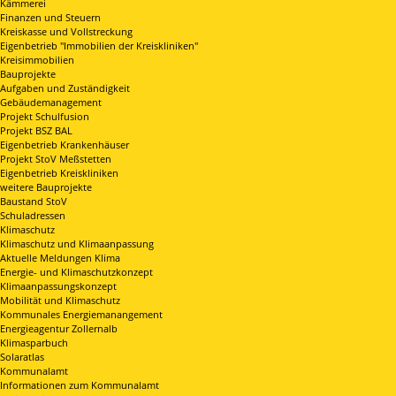
Kämmerei
Finanzen und Steuern
Kreiskasse und Vollstreckung
Eigenbetrieb "Immobilien der Kreiskliniken"
Kreisimmobilien
Bauprojekte
Aufgaben und Zuständigkeit
Gebäudemanagement
Projekt Schulfusion
Projekt BSZ BAL
Eigenbetrieb Krankenhäuser
Projekt StoV Meßstetten
Eigenbetrieb Kreiskliniken
weitere Bauprojekte
Baustand StoV
Schuladressen
Klimaschutz
Klimaschutz und Klimaanpassung
Aktuelle Meldungen Klima
Energie- und Klimaschutzkonzept
Klimaanpassungskonzept
Mobilität und Klimaschutz
Kommunales Energiemanangement
Energieagentur Zollernalb
Klimasparbuch
Solaratlas
Kommunalamt
Informationen zum Kommunalamt