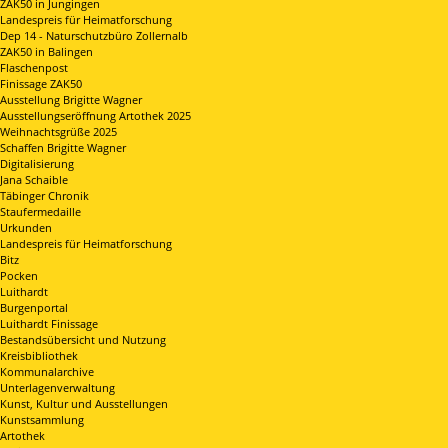
ZAK50 in Jungingen
Landespreis für Heimatforschung
Dep 14 - Naturschutzbüro Zollernalb
ZAK50 in Balingen
Flaschenpost
Finissage ZAK50
Ausstellung Brigitte Wagner
Ausstellungseröffnung Artothek 2025
Weihnachtsgrüße 2025
Schaffen Brigitte Wagner
Digitalisierung
Jana Schaible
Täbinger Chronik
Staufermedaille
Urkunden
Landespreis für Heimatforschung
Bitz
Pocken
Luithardt
Burgenportal
Luithardt Finissage
Bestandsübersicht und Nutzung
Kreisbibliothek
Kommunalarchive
Unterlagenverwaltung
Kunst, Kultur und Ausstellungen
Kunstsammlung
Artothek