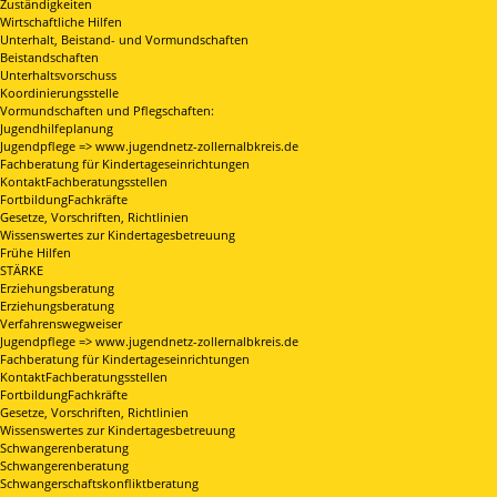
Zuständigkeiten
Wirtschaftliche Hilfen
Unterhalt, Beistand- und Vormundschaften
Beistandschaften
Unterhaltsvorschuss
Koordinierungsstelle
Vormundschaften und Pflegschaften:
Jugendhilfeplanung
Jugendpflege => www.jugendnetz-zollernalbkreis.de
Fachberatung für Kindertageseinrichtungen
KontaktFachberatungsstellen
FortbildungFachkräfte
Gesetze, Vorschriften, Richtlinien
Wissenswertes zur Kindertagesbetreuung
Frühe Hilfen
STÄRKE
Erziehungsberatung
Erziehungsberatung
Verfahrenswegweiser
Jugendpflege => www.jugendnetz-zollernalbkreis.de
Fachberatung für Kindertageseinrichtungen
KontaktFachberatungsstellen
FortbildungFachkräfte
Gesetze, Vorschriften, Richtlinien
Wissenswertes zur Kindertagesbetreuung
Schwangerenberatung
Schwangerenberatung
Schwangerschaftskonfliktberatung