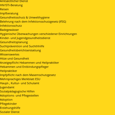
Amtsärztlicher Dienst
HIV/STI-Beratung
Reisen
Impfberatung
Gesundheitsschutz & Umwelthygiene
Belehrung nach dem Infektionsschutzgesetz (IfSG)
Infektionsschutz
Badegewässer
Hygienische Überwachungen verschiedener Einrichtungen
Kinder- und Jugendgesundheitsdienst
Gesundheitsplanung
Suchtprävention und Suchthhilfe
Gesundheitsberichtserstattung
Wissenswertes
Hitze und Gesundheit
Anzeigepflicht Hebammen und Heilpraktiker
Hebammen und Entbindungspfleger
Heilpraktiker
Impfpflicht nach dem Masernschutzgesetz
Mehrsprachiges Merkblatt ESU
Haupt-, Kultur- und Schulamt
Jugendamt
Sozialpädagogische Hilfen
Adoptions- und Pflegestellen
Adoption
Pflegekinder
Erziehungshilfe
Sozialer Dienst