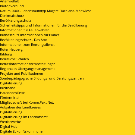
Artenvielfalt
Biotopverbund
Natura 2000 - Lebensraumtyp Magere Flachland-Mähwiese
Denkmalschutz
Bevölkerungsschutz
Sicherheitstipps und Informationen für die Bevölkerung
Informationen für Feuerwehren
Brandschutz Informationen für Planer
Bevölkerungsschutz - Das Amt
Informationen zum Rettungsdienst
Roter Heuberg
Bildung
Berufliche Schulen
Berufsinformationsveranstaltungen
Regionales Übergangsmanagement
Projekte und Publikationen
Sonderpädagogische Bildungs- und Beratungszentren
Digitalisierung
Breitband
Hausanschlüsse
Fördermittel
Mitgliedschaft bei Komm.Pakt.Net.
Aufgaben des Landkreises
Digitalisierung
Digitalisierung im Landratsamt
Wettbewerbe
Digital Hub
Digitale Zukunftskommune