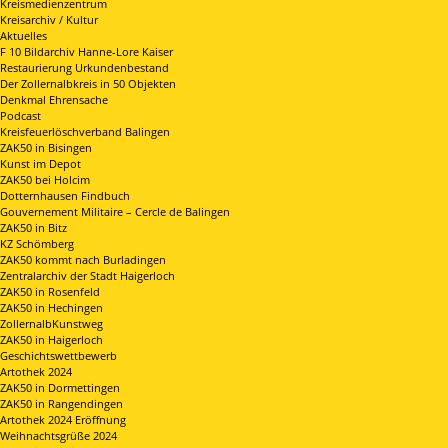
Kreismedienzentrum
Kreisarchiv / Kultur
Aktuelles
F 10 Bildarchiv Hanne-Lore Kaiser
Restaurierung Urkundenbestand
Der Zollernalbkreis in 50 Objekten
Denkmal Ehrensache
Podcast
Kreisfeuerlöschverband Balingen
ZAK50 in Bisingen
Kunst im Depot
ZAK50 bei Holcim
Dotternhausen Findbuch
Gouvernement Militaire – Cercle de Balingen
ZAK50 in Bitz
KZ Schömberg
ZAK50 kommt nach Burladingen
Zentralarchiv der Stadt Haigerloch
ZAK50 in Rosenfeld
ZAK50 in Hechingen
ZollernalbKunstweg
ZAK50 in Haigerloch
Geschichtswettbewerb
Artothek 2024
ZAK50 in Dormettingen
ZAK50 in Rangendingen
Artothek 2024 Eröffnung
Weihnachtsgrüße 2024