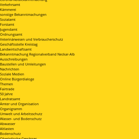
Verkehrsamt
Kämmerei
sonstige Bekanntmachungen
Sozialamt
Forstamt
Jugendamt
Ordnungsamt
Veterinärwesen und Verbraucherschutz
Geschäftsstelle Kreistag
Landwirtschaftsamt
Bekanntmachung Regionalverband Neckar-Alb
Ausschreibungen
Baustellen und Umleitungen
Nachrichten
Soziale Medien
Online Bürgerdialoge
Themen
Fairtrade
50 Jahre
Landratsamt
Ämter und Organisation
Organigramm
Umwelt und Arbeitsschutz
Wasser- und Bodenschutz
Abwasser
Altlasten
Bodenschutz
Oberirdische Gewässer