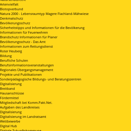
Artenvielfalt
Biotopverbund
Natura 2000 - Lebensraumtyp Magere Flachland-Mähwiese
Denkmalschutz
Bevölkerungsschutz
Sicherheitstipps und Informationen für die Bevölkerung
Informationen für Feuerwehren
Brandschutz Informationen für Planer
Bevölkerungsschutz - Das Amt
Informationen zum Rettungsdienst
Roter Heuberg
Bildung
Berufliche Schulen
Berufsinformationsveranstaltungen
Regionales Übergangsmanagement
Projekte und Publikationen
Sonderpädagogische Bildungs- und Beratungszentren
Digitalisierung
Breitband
Hausanschlüsse
Fördermittel
Mitgliedschaft bei Komm.Pakt.Net.
Aufgaben des Landkreises
Digitalisierung
Digitalisierung im Landratsamt
Wettbewerbe
Digital Hub
Digitale Zukunftskommune