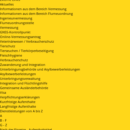
Aktuelles
Informationen aus dem Bereich Vermessung
Informationen aus dem Bereich Flurneuordnung
Ingenieurvermessung
Flurneuordnungsstelle
Vermessung
GNSS-Kontrollpunkt
Online-Vermessungsantrag
Veterinärwesen / Verbraucherschutz
Tierschutz
Tierseuchen / Tierkörperbeseitigung
Fleischhygiene
Verbraucherschutz
Zuwanderung und Integration
Unterbringunsgbehörde und Asylbewerberleistungen
Asylbewerberleistungen
Unterbringungsverwaltung
Integration und Flüchtlingshilfe
Gemeinsame Ausländerbehörde
Visa
Verpflichtungserklärungen
Kurzfristige Aufenthalte
Langfristige Aufenthalte
Dienstleistungen von A bis Z
A
B - F
G - Z
Nach der Einreise - Aufenthaltstitel