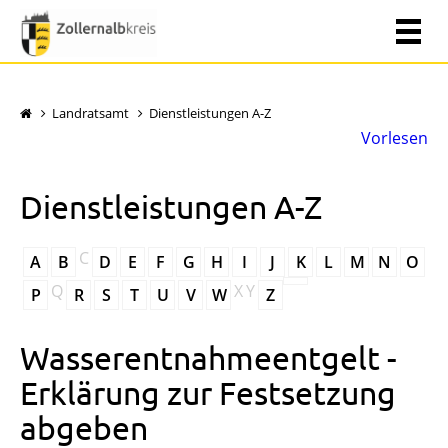
Landratsamt
Dienstleistungen A-Z
Vorlesen
Dienstleistungen A-Z
C
A
B
D
E
F
G
H
I
J
K
L
M
N
O
Q
X
Y
P
R
S
T
U
V
W
Z
Wasserentnahmeentgelt -
Erklärung zur Festsetzung
abgeben