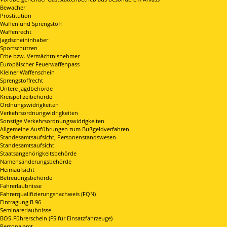
Bewacher
Prostitution
Waffen und Sprengstoff
Waffenrecht
Jagdscheininhaber
Sportschützen
Erbe bzw. Vermächtnisnehmer
Europäischer Feuerwaffenpass
Kleiner Waffenschein
Sprengstoffrecht
Untere Jagdbehörde
Kreispolizeibehörde
Ordnungswidrigkeiten
Verkehrsordnungwidrigkeiten
Sonstige Verkehrsordnungswidrigkeiten
Allgemeine Ausführungen zum Bußgeldverfahren
Standesamtsaufsicht, Personenstandswesen
Standesamtsaufsicht
Staatsangehörigkeitsbehörde
Namensänderungsbehörde
Heimaufsicht
Betreuungsbehörde
Fahrerlaubnisse
Fahrerqualifizierungsnachweis (FQN)
Eintragung B 96
Seminarerlaubnisse
BOS-Führerschein (FS für Einsatzfahrzeuge)
Personalamt