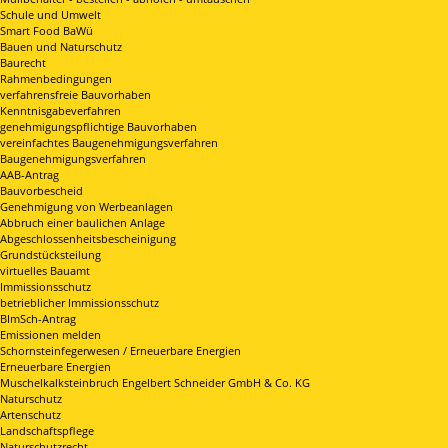
Schule und Umwelt
Smart Food BaWü
Bauen und Naturschutz
Baurecht
Rahmenbedingungen
verfahrensfreie Bauvorhaben
Kenntnisgabeverfahren
genehmigungspflichtige Bauvorhaben
vereinfachtes Baugenehmigungsverfahren
Baugenehmigungsverfahren
AAB-Antrag
Bauvorbescheid
Genehmigung von Werbeanlagen
Abbruch einer baulichen Anlage
Abgeschlossenheitsbescheinigung
Grundstücksteilung
virtuelles Bauamt
Immissionsschutz
betrieblicher Immissionsschutz
BImSch-Antrag
Emissionen melden
Schornsteinfegerwesen / Erneuerbare Energien
Erneuerbare Energien
Muschelkalksteinbruch Engelbert Schneider GmbH & Co. KG
Naturschutz
Artenschutz
Landschaftspflege
Naturschutzrecht