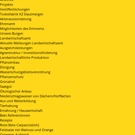
Projekte
Veröffentlichungen
Todesfabrik KZ Dautmergen
Aktenaussonderung
Ehrenamt
Möglichkeiten des Erinnerns
Unsere-Burgen
Landwirtschaftsamt
Aktuelle Meldungen Landwirtschaftsamt
Ausgleichsleistungen
Agrarstruktur / Investitionsförderung
Landwirtschaftliche Produktion
Pflanzenbau
Düngung
Wasserschutzgebietsverordnung
Pflanzenschutz
Grünalnd
Saatgut
Ökologischer Anbau
Niederschlagswasser von Dächern/Hofflächen
Aus und Weiterbildung
Tierhaltung
Ernährung / Hauswirtschaft
Beki-Referentinnen
Rezepte
Rote-Bete-Carpaccio(roh)
Feldsalat mit Walnuss und Orange
Ostereier-Aufstrich