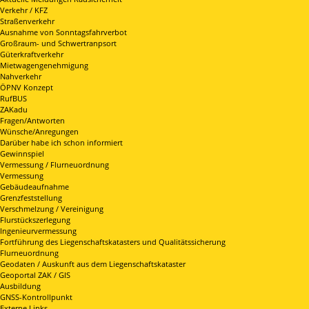
Verkehr / KFZ
Straßenverkehr
Ausnahme von Sonntagsfahrverbot
Großraum- und Schwertranpsort
Güterkraftverkehr
Mietwagengenehmigung
Nahverkehr
ÖPNV Konzept
RufBUS
ZAKadu
Fragen/Antworten
Wünsche/Anregungen
Darüber habe ich schon informiert
Gewinnspiel
Vermessung / Flurneuordnung
Vermessung
Gebäudeaufnahme
Grenzfeststellung
Verschmelzung / Vereinigung
Flurstückszerlegung
Ingenieurvermessung
Fortführung des Liegenschaftskatasters und Qualitätssicherung
Flurneuordnung
Geodaten / Auskunft aus dem Liegenschaftskataster
Geoportal ZAK / GIS
Ausbildung
GNSS-Kontrollpunkt
Externe Links