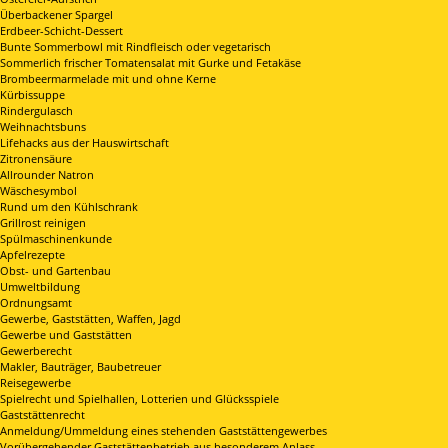
Überbackener Spargel
Erdbeer-Schicht-Dessert
Bunte Sommerbowl mit Rindfleisch oder vegetarisch
Sommerlich frischer Tomatensalat mit Gurke und Fetakäse
Brombeermarmelade mit und ohne Kerne
Kürbissuppe
Rindergulasch
Weihnachtsbuns
Lifehacks aus der Hauswirtschaft
Zitronensäure
Allrounder Natron
Wäschesymbol
Rund um den Kühlschrank
Grillrost reinigen
Spülmaschinenkunde
Apfelrezepte
Obst- und Gartenbau
Umweltbildung
Ordnungsamt
Gewerbe, Gaststätten, Waffen, Jagd
Gewerbe und Gaststätten
Gewerberecht
Makler, Bauträger, Baubetreuer
Reisegewerbe
Spielrecht und Spielhallen, Lotterien und Glücksspiele
Gaststättenrecht
Anmeldung/Ummeldung eines stehenden Gaststättengewerbes
Vorübergehender Gaststättenbetrieb aus besonderem Anlass