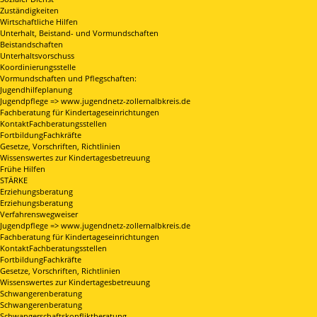
Zuständigkeiten
Wirtschaftliche Hilfen
Unterhalt, Beistand- und Vormundschaften
Beistandschaften
Unterhaltsvorschuss
Koordinierungsstelle
Vormundschaften und Pflegschaften:
Jugendhilfeplanung
Jugendpflege => www.jugendnetz-zollernalbkreis.de
Fachberatung für Kindertageseinrichtungen
KontaktFachberatungsstellen
FortbildungFachkräfte
Gesetze, Vorschriften, Richtlinien
Wissenswertes zur Kindertagesbetreuung
Frühe Hilfen
STÄRKE
Erziehungsberatung
Erziehungsberatung
Verfahrenswegweiser
Jugendpflege => www.jugendnetz-zollernalbkreis.de
Fachberatung für Kindertageseinrichtungen
KontaktFachberatungsstellen
FortbildungFachkräfte
Gesetze, Vorschriften, Richtlinien
Wissenswertes zur Kindertagesbetreuung
Schwangerenberatung
Schwangerenberatung
Schwangerschaftskonfliktberatung