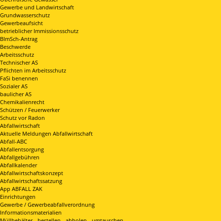
Gewerbe und Landwirtschaft
Grundwasserschutz
Gewerbeaufsicht
betrieblicher Immissionsschutz
BImSch-Antrag
Beschwerde
Arbeitsschutz
Technischer AS
Pflichten im Arbeitsschutz
FaSi benennen
Sozialer AS
baulicher AS
Chemikalienrecht
Schützen / Feuerwerker
Schutz vor Radon
Abfallwirtschaft
Aktuelle Meldungen Abfallwirtschaft
Abfall-ABC
Abfallentsorgung
Abfallgebühren
Abfallkalender
Abfallwirtschaftskonzept
Abfallwirtschaftssatzung
App ABFALL ZAK
Einrichtungen
Gewerbe / Gewerbeabfallverordnung
Informationsmaterialien
Müllbehälter - bestellen - abholen - umtauschen