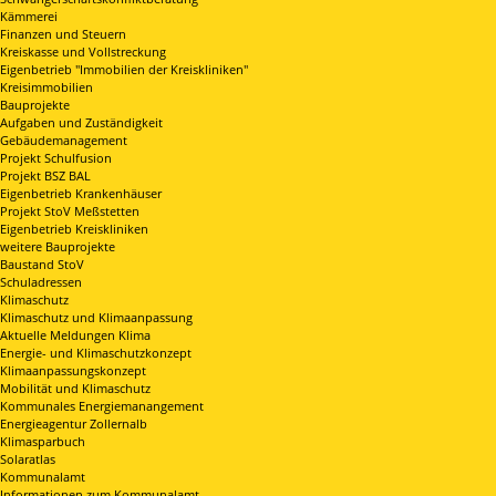
Kämmerei
Finanzen und Steuern
Kreiskasse und Vollstreckung
Eigenbetrieb "Immobilien der Kreiskliniken"
Kreisimmobilien
Bauprojekte
Aufgaben und Zuständigkeit
Gebäudemanagement
Projekt Schulfusion
Projekt BSZ BAL
Eigenbetrieb Krankenhäuser
Projekt StoV Meßstetten
Eigenbetrieb Kreiskliniken
weitere Bauprojekte
Baustand StoV
Schuladressen
Klimaschutz
Klimaschutz und Klimaanpassung
Aktuelle Meldungen Klima
Energie- und Klimaschutzkonzept
Klimaanpassungskonzept
Mobilität und Klimaschutz
Kommunales Energiemanangement
Energieagentur Zollernalb
Klimasparbuch
Solaratlas
Kommunalamt
Informationen zum Kommunalamt