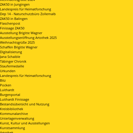
ZAK50 in Jungingen
Landespreis für Heimatforschung
Dep 14 - Naturschutzbüro Zollernalb
ZAK50 in Balingen
Flaschenpost
Finissage ZAK50
Ausstellung Brigitte Wagner
Ausstellungseröffnung Artothek 2025
Weihnachtsgrüße 2025
Schaffen Brigitte Wagner
Digitalisierung
Jana Schaible
Täbinger Chronik
Staufermedaille
Urkunden
Landespreis für Heimatforschung
Bitz
Pocken
Luithardt
Burgenportal
Luithardt Finissage
Bestandsübersicht und Nutzung
Kreisbibliothek
Kommunalarchive
Unterlagenverwaltung
Kunst, Kultur und Ausstellungen
Kunstsammlung
Artothek