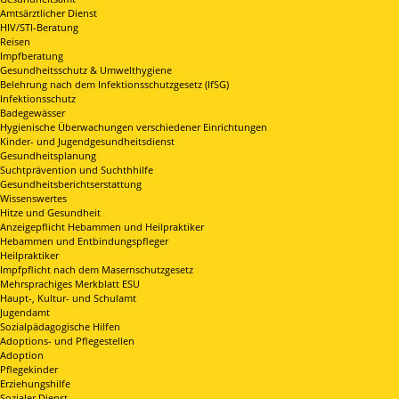
Amtsärztlicher Dienst
HIV/STI-Beratung
Reisen
Impfberatung
Gesundheitsschutz & Umwelthygiene
Belehrung nach dem Infektionsschutzgesetz (IfSG)
Infektionsschutz
Badegewässer
Hygienische Überwachungen verschiedener Einrichtungen
Kinder- und Jugendgesundheitsdienst
Gesundheitsplanung
Suchtprävention und Suchthhilfe
Gesundheitsberichtserstattung
Wissenswertes
Hitze und Gesundheit
Anzeigepflicht Hebammen und Heilpraktiker
Hebammen und Entbindungspfleger
Heilpraktiker
Impfpflicht nach dem Masernschutzgesetz
Mehrsprachiges Merkblatt ESU
Haupt-, Kultur- und Schulamt
Jugendamt
Sozialpädagogische Hilfen
Adoptions- und Pflegestellen
Adoption
Pflegekinder
Erziehungshilfe
Sozialer Dienst