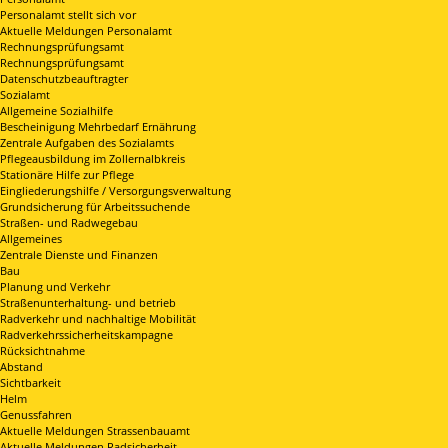
Personalamt stellt sich vor
Aktuelle Meldungen Personalamt
Rechnungsprüfungsamt
Rechnungsprüfungsamt
Datenschutzbeauftragter
Sozialamt
Allgemeine Sozialhilfe
Bescheinigung Mehrbedarf Ernährung
Zentrale Aufgaben des Sozialamts
Pflegeausbildung im Zollernalbkreis
Stationäre Hilfe zur Pflege
Eingliederungshilfe / Versorgungsverwaltung
Grundsicherung für Arbeitssuchende
Straßen- und Radwegebau
Allgemeines
Zentrale Dienste und Finanzen
Bau
Planung und Verkehr
Straßenunterhaltung- und betrieb
Radverkehr und nachhaltige Mobilität
Radverkehrssicherheitskampagne
Rücksichtnahme
Abstand
Sichtbarkeit
Helm
Genussfahren
Aktuelle Meldungen Strassenbauamt
Aktuelle Meldungen Radsicherheit