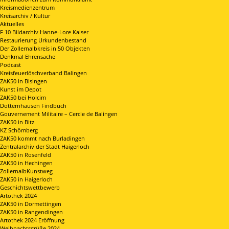
Kreismedienzentrum
Kreisarchiv / Kultur
Aktuelles
F 10 Bildarchiv Hanne-Lore Kaiser
Restaurierung Urkundenbestand
Der Zollernalbkreis in 50 Objekten
Denkmal Ehrensache
Podcast
Kreisfeuerlöschverband Balingen
ZAK50 in Bisingen
Kunst im Depot
ZAK50 bei Holcim
Dotternhausen Findbuch
Gouvernement Militaire – Cercle de Balingen
ZAK50 in Bitz
KZ Schömberg
ZAK50 kommt nach Burladingen
Zentralarchiv der Stadt Haigerloch
ZAK50 in Rosenfeld
ZAK50 in Hechingen
ZollernalbKunstweg
ZAK50 in Haigerloch
Geschichtswettbewerb
Artothek 2024
ZAK50 in Dormettingen
ZAK50 in Rangendingen
Artothek 2024 Eröffnung
Weihnachtsgrüße 2024