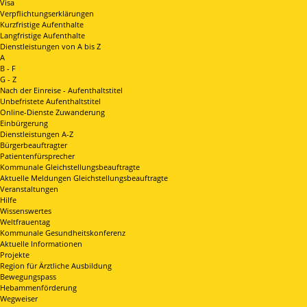
Visa
Verpflichtungserklärungen
Kurzfristige Aufenthalte
Langfristige Aufenthalte
Dienstleistungen von A bis Z
A
B - F
G - Z
Nach der Einreise - Aufenthaltstitel
Unbefristete Aufenthaltstitel
Online-Dienste Zuwanderung
Einbürgerung
Dienstleistungen A-Z
Bürgerbeauftragter
Patientenfürsprecher
Kommunale Gleichstellungsbeauftragte
Aktuelle Meldungen Gleichstellungsbeauftragte
Veranstaltungen
Hilfe
Wissenswertes
Weltfrauentag
Kommunale Gesundheitskonferenz
Aktuelle Informationen
Projekte
Region für Ärztliche Ausbildung
Bewegungspass
Hebammenförderung
Wegweiser