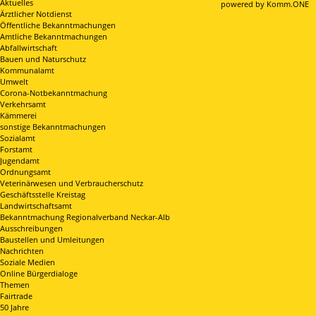
Aktuelles
p
owered by
Komm.ONE
Ärztlicher Notdienst
Öffentliche Bekanntmachungen
Amtliche Bekanntmachungen
Abfallwirtschaft
Bauen und Naturschutz
Kommunalamt
Umwelt
Corona-Notbekanntmachung
Verkehrsamt
Kämmerei
sonstige Bekanntmachungen
Sozialamt
Forstamt
Jugendamt
Ordnungsamt
Veterinärwesen und Verbraucherschutz
Geschäftsstelle Kreistag
Landwirtschaftsamt
Bekanntmachung Regionalverband Neckar-Alb
Ausschreibungen
Baustellen und Umleitungen
Nachrichten
Soziale Medien
Online Bürgerdialoge
Themen
Fairtrade
50 Jahre