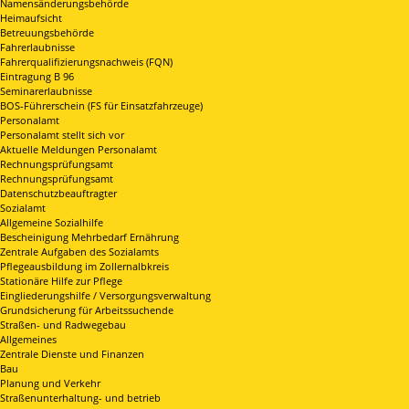
Namensänderungsbehörde
Heimaufsicht
Betreuungsbehörde
Fahrerlaubnisse
Fahrerqualifizierungsnachweis (FQN)
Eintragung B 96
Seminarerlaubnisse
BOS-Führerschein (FS für Einsatzfahrzeuge)
Personalamt
Personalamt stellt sich vor
Aktuelle Meldungen Personalamt
Rechnungsprüfungsamt
Rechnungsprüfungsamt
Datenschutzbeauftragter
Sozialamt
Allgemeine Sozialhilfe
Bescheinigung Mehrbedarf Ernährung
Zentrale Aufgaben des Sozialamts
Pflegeausbildung im Zollernalbkreis
Stationäre Hilfe zur Pflege
Eingliederungshilfe / Versorgungsverwaltung
Grundsicherung für Arbeitssuchende
Straßen- und Radwegebau
Allgemeines
Zentrale Dienste und Finanzen
Bau
Planung und Verkehr
Straßenunterhaltung- und betrieb