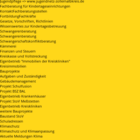
Jugendpflege => www.jugendnetz-zollernalbkreis.de
Fachberatung für Kindertageseinrichtungen
KontaktFachberatungsstellen
FortbildungFachkräfte
Gesetze, Vorschriften, Richtlinien
Wissenswertes zur Kindertagesbetreuung
Schwangerenberatung
Schwangerenberatung
Schwangerschaftskonfliktberatung
Kämmerei
Finanzen und Steuern
Kreiskasse und Vollstreckung
Eigenbetrieb "Immobilien der Kreiskliniken"
Kreisimmobilien
Bauprojekte
Aufgaben und Zuständigkeit
Gebäudemanagement
Projekt Schulfusion
Projekt BSZ BAL
Eigenbetrieb Krankenhäuser
Projekt StoV Meßstetten
Eigenbetrieb Kreiskliniken
weitere Bauprojekte
Baustand StoV
Schuladressen
Klimaschutz
Klimaschutz und Klimaanpassung
Aktuelle Meldungen Klima