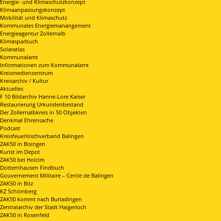
Energie- und Klimaschutzkonzept
Klimaanpassungskonzept
Mobilität und Klimaschutz
Kommunales Energiemanangement
Energieagentur Zollernalb
Klimasparbuch
Solaratlas
Kommunalamt
Informationen zum Kommunalamt
Kreismedienzentrum
Kreisarchiv / Kultur
Aktuelles
F 10 Bildarchiv Hanne-Lore Kaiser
Restaurierung Urkundenbestand
Der Zollernalbkreis in 50 Objekten
Denkmal Ehrensache
Podcast
Kreisfeuerlöschverband Balingen
ZAK50 in Bisingen
Kunst im Depot
ZAK50 bei Holcim
Dotternhausen Findbuch
Gouvernement Militaire – Cercle de Balingen
ZAK50 in Bitz
KZ Schömberg
ZAK50 kommt nach Burladingen
Zentralarchiv der Stadt Haigerloch
ZAK50 in Rosenfeld