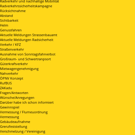
Radverkehr und nachhaltige Mobilität
Radverkehrssicherheitskampagne
Rücksichtnahme
Abstand
Sichtbarkeit
Helm
Genussfahren
Aktuelle Meldungen Strassenbauamt
Aktuelle Meldungen Radsicherheit
Verkehr / KFZ
Straßenverkehr
Ausnahme von Sonntagsfahrverbot
Großraum- und Schwertranpsort
Güterkraftverkehr
Mietwagengenehmigung
Nahverkehr
ÖPNV Konzept
RufBUS
ZAKadu
Fragen/Antworten
Wünsche/Anregungen
Darüber habe ich schon informiert
Gewinnspiel
Vermessung / Flurneuordnung
Vermessung
Gebäudeaufnahme
Grenzfeststellung
Verschmelzung / Vereinigung