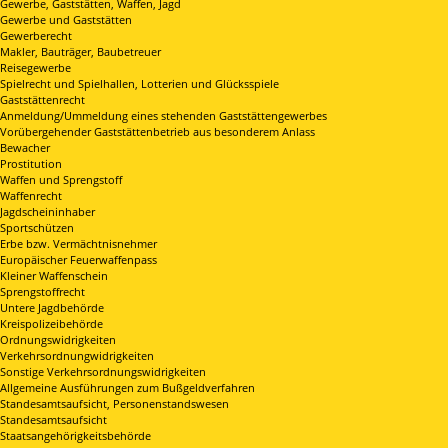
Gewerbe, Gaststätten, Waffen, Jagd
Gewerbe und Gaststätten
Gewerberecht
Makler, Bauträger, Baubetreuer
Reisegewerbe
Spielrecht und Spielhallen, Lotterien und Glücksspiele
Gaststättenrecht
Anmeldung/Ummeldung eines stehenden Gaststättengewerbes
Vorübergehender Gaststättenbetrieb aus besonderem Anlass
Bewacher
Prostitution
Waffen und Sprengstoff
Waffenrecht
Jagdscheininhaber
Sportschützen
Erbe bzw. Vermächtnisnehmer
Europäischer Feuerwaffenpass
Kleiner Waffenschein
Sprengstoffrecht
Untere Jagdbehörde
Kreispolizeibehörde
Ordnungswidrigkeiten
Verkehrsordnungwidrigkeiten
Sonstige Verkehrsordnungswidrigkeiten
Allgemeine Ausführungen zum Bußgeldverfahren
Standesamtsaufsicht, Personenstandswesen
Standesamtsaufsicht
Staatsangehörigkeitsbehörde