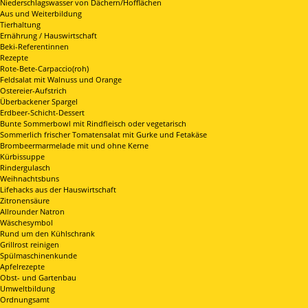
Niederschlagswasser von Dächern/Hofflächen
Aus und Weiterbildung
Tierhaltung
Ernährung / Hauswirtschaft
Beki-Referentinnen
Rezepte
Rote-Bete-Carpaccio(roh)
Feldsalat mit Walnuss und Orange
Ostereier-Aufstrich
Überbackener Spargel
Erdbeer-Schicht-Dessert
Bunte Sommerbowl mit Rindfleisch oder vegetarisch
Sommerlich frischer Tomatensalat mit Gurke und Fetakäse
Brombeermarmelade mit und ohne Kerne
Kürbissuppe
Rindergulasch
Weihnachtsbuns
Lifehacks aus der Hauswirtschaft
Zitronensäure
Allrounder Natron
Wäschesymbol
Rund um den Kühlschrank
Grillrost reinigen
Spülmaschinenkunde
Apfelrezepte
Obst- und Gartenbau
Umweltbildung
Ordnungsamt