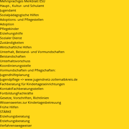
Mehrsprachiges Merkblatt ESU
Haupt-, Kultur- und Schulamt
Jugendamt
Sozialpädagogische Hilfen
Adoptions- und Pflegestellen
Adoption
Pflegekinder
Erziehungshilfe
Sozialer Dienst
Zuständigkeiten
Wirtschaftliche Hilfen
Unterhalt, Beistand- und Vormundschaften
Beistandschaften
Unterhaltsvorschuss
Koordinierungsstelle
Vormundschaften und Pflegschaften:
Jugendhilfeplanung
Jugendpflege => www.jugendnetz-zollernalbkreis.de
Fachberatung für Kindertageseinrichtungen
KontaktFachberatungsstellen
FortbildungFachkräfte
Gesetze, Vorschriften, Richtlinien
Wissenswertes zur Kindertagesbetreuung
Frühe Hilfen
STÄRKE
Erziehungsberatung
Erziehungsberatung
Verfahrenswegweiser