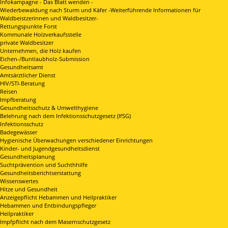
Infokampagne - Das Blatt wenden -
Wiederbewaldung nach Sturm und Käfer -Weiterführende Informationen für
Waldbeistzerinnen und Waldbesitzer-
Rettungspunkte Forst
Kommunale Holzverkaufsstelle
private Waldbesitzer
Unternehmen, die Holz kaufen
Eichen-/Buntlaubholz-Submission
Gesundheitsamt
Amtsärztlicher Dienst
HIV/STI-Beratung
Reisen
Impfberatung
Gesundheitsschutz & Umwelthygiene
Belehrung nach dem Infektionsschutzgesetz (IfSG)
Infektionsschutz
Badegewässer
Hygienische Überwachungen verschiedener Einrichtungen
Kinder- und Jugendgesundheitsdienst
Gesundheitsplanung
Suchtprävention und Suchthhilfe
Gesundheitsberichtserstattung
Wissenswertes
Hitze und Gesundheit
Anzeigepflicht Hebammen und Heilpraktiker
Hebammen und Entbindungspfleger
Heilpraktiker
Impfpflicht nach dem Masernschutzgesetz