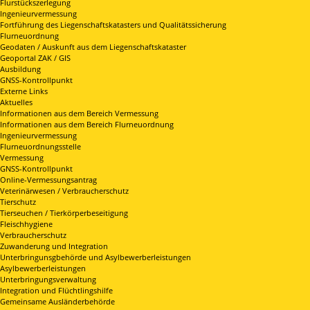
Flurstückszerlegung
Ingenieurvermessung
Fortführung des Liegenschaftskatasters und Qualitätssicherung
Flurneuordnung
Geodaten / Auskunft aus dem Liegenschaftskataster
Geoportal ZAK / GIS
Ausbildung
GNSS-Kontrollpunkt
Externe Links
Aktuelles
Informationen aus dem Bereich Vermessung
Informationen aus dem Bereich Flurneuordnung
Ingenieurvermessung
Flurneuordnungsstelle
Vermessung
GNSS-Kontrollpunkt
Online-Vermessungsantrag
Veterinärwesen / Verbraucherschutz
Tierschutz
Tierseuchen / Tierkörperbeseitigung
Fleischhygiene
Verbraucherschutz
Zuwanderung und Integration
Unterbringunsgbehörde und Asylbewerberleistungen
Asylbewerberleistungen
Unterbringungsverwaltung
Integration und Flüchtlingshilfe
Gemeinsame Ausländerbehörde