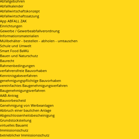
Abfallgebühren
Abfallkalender
Abfallwirtschaftskonzept
Abfallwirtschaftssatzung
App ABFALL ZAK
Einrichtungen
Gewerbe / Gewerbeabfallverordnung
Informationsmaterialien
Müllbehälter - bestellen - abholen - umtauschen
Schule und Umwelt
Smart Food BaWü
Bauen und Naturschutz
Baurecht
Rahmenbedingungen
verfahrensfreie Bauvorhaben
Kenntnisgabeverfahren
genehmigungspflichtige Bauvorhaben
vereinfachtes Baugenehmigungsverfahren
Baugenehmigungsverfahren
AAB-Antrag
Bauvorbescheid
Genehmigung von Werbeanlagen
Abbruch einer baulichen Anlage
Abgeschlossenheitsbescheinigung
Grundstücksteilung
virtuelles Bauamt
Immissionsschutz
betrieblicher Immissionsschutz