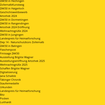
ZAK50 in Hechingen
ZollernalbKunstweg
ZAK50 in Haigerloch
Geschichtswettbewerb
Artothek 2024
ZAK50 in Dormettingen
ZAK50 in Rangendingen
Artothek 2024 Eröffnung
Weihnachtsgrüße 2024
ZAK50 in Jungingen
Landespreis für Heimatforschung
Dep 14 - Naturschutzbüro Zollernalb
ZAK50 in Balingen
Flaschenpost
Finissage ZAK50
Ausstellung Brigitte Wagner
Ausstellungseröffnung Artothek 2025
Weihnachtsgrüße 2025
Schaffen Brigitte Wagner
Digitalisierung
Jana Schaible
Täbinger Chronik
Staufermedaille
Urkunden
Landespreis für Heimatforschung
Bitz
Pocken
Luithardt