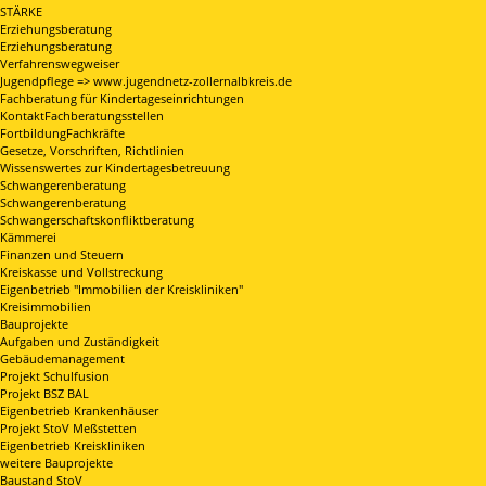
STÄRKE
Erziehungsberatung
Erziehungsberatung
Verfahrenswegweiser
Jugendpflege => www.jugendnetz-zollernalbkreis.de
Fachberatung für Kindertageseinrichtungen
KontaktFachberatungsstellen
FortbildungFachkräfte
Gesetze, Vorschriften, Richtlinien
Wissenswertes zur Kindertagesbetreuung
Schwangerenberatung
Schwangerenberatung
Schwangerschaftskonfliktberatung
Kämmerei
Finanzen und Steuern
Kreiskasse und Vollstreckung
Eigenbetrieb "Immobilien der Kreiskliniken"
Kreisimmobilien
Bauprojekte
Aufgaben und Zuständigkeit
Gebäudemanagement
Projekt Schulfusion
Projekt BSZ BAL
Eigenbetrieb Krankenhäuser
Projekt StoV Meßstetten
Eigenbetrieb Kreiskliniken
weitere Bauprojekte
Baustand StoV