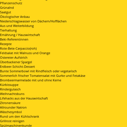
Pflanzenschutz
Grünalnd
Saatgut
Ökologischer Anbau
Niederschlagswasser von Dächern/Hofflächen
Aus und Weiterbildung
Tierhaltung
Ernährung / Hauswirtschaft
Beki-Referentinnen
Rezepte
Rote-Bete-Carpaccio(roh)
Feldsalat mit Walnuss und Orange
Ostereier-Aufstrich
Überbackener Spargel
Erdbeer-Schicht-Dessert
Bunte Sommerbowl mit Rindfleisch oder vegetarisch
Sommerlich frischer Tomatensalat mit Gurke und Fetakäse
Brombeermarmelade mit und ohne Kerne
Kürbissuppe
Rindergulasch
Weihnachtsbuns
Lifehacks aus der Hauswirtschaft
Zitronensäure
Allrounder Natron
Wäschesymbol
Rund um den Kühlschrank
Grillrost reinigen
Spülmaschinenkunde