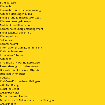
Schuladressen
Klimaschutz
Klimaschutz und Klimaanpassung
Aktuelle Meldungen Klima
Energie- und Klimaschutzkonzept
Klimaanpassungskonzept
Mobilität und Klimaschutz
Kommunales Energiemanangement
Energieagentur Zollernalb
Klimasparbuch
Solaratlas
Kommunalamt
Informationen zum Kommunalamt
Kreismedienzentrum
Kreisarchiv / Kultur
Aktuelles
F 10 Bildarchiv Hanne-Lore Kaiser
Restaurierung Urkundenbestand
Der Zollernalbkreis in 50 Objekten
Denkmal Ehrensache
Podcast
Kreisfeuerlöschverband Balingen
ZAK50 in Bisingen
Kunst im Depot
ZAK50 bei Holcim
Dotternhausen Findbuch
Gouvernement Militaire – Cercle de Balingen
ZAK50 in Bitz