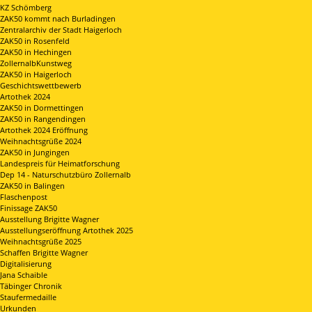
KZ Schömberg
ZAK50 kommt nach Burladingen
Zentralarchiv der Stadt Haigerloch
ZAK50 in Rosenfeld
ZAK50 in Hechingen
ZollernalbKunstweg
ZAK50 in Haigerloch
Geschichtswettbewerb
Artothek 2024
ZAK50 in Dormettingen
ZAK50 in Rangendingen
Artothek 2024 Eröffnung
Weihnachtsgrüße 2024
ZAK50 in Jungingen
Landespreis für Heimatforschung
Dep 14 - Naturschutzbüro Zollernalb
ZAK50 in Balingen
Flaschenpost
Finissage ZAK50
Ausstellung Brigitte Wagner
Ausstellungseröffnung Artothek 2025
Weihnachtsgrüße 2025
Schaffen Brigitte Wagner
Digitalisierung
Jana Schaible
Täbinger Chronik
Staufermedaille
Urkunden