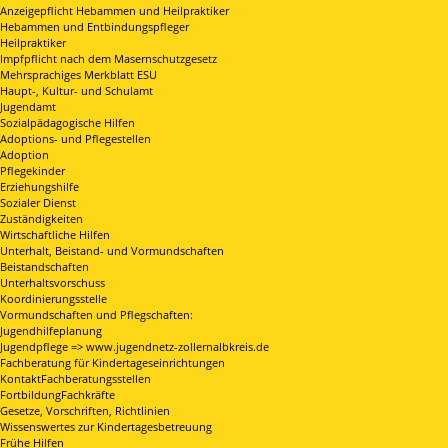
Anzeigepflicht Hebammen und Heilpraktiker
Hebammen und Entbindungspfleger
Heilpraktiker
Impfpflicht nach dem Masernschutzgesetz
Mehrsprachiges Merkblatt ESU
Haupt-, Kultur- und Schulamt
Jugendamt
Sozialpädagogische Hilfen
Adoptions- und Pflegestellen
Adoption
Pflegekinder
Erziehungshilfe
Sozialer Dienst
Zuständigkeiten
Wirtschaftliche Hilfen
Unterhalt, Beistand- und Vormundschaften
Beistandschaften
Unterhaltsvorschuss
Koordinierungsstelle
Vormundschaften und Pflegschaften:
Jugendhilfeplanung
Jugendpflege => www.jugendnetz-zollernalbkreis.de
Fachberatung für Kindertageseinrichtungen
KontaktFachberatungsstellen
FortbildungFachkräfte
Gesetze, Vorschriften, Richtlinien
Wissenswertes zur Kindertagesbetreuung
Frühe Hilfen