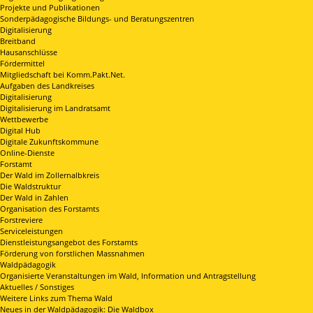
Projekte und Publikationen
Sonderpädagogische Bildungs- und Beratungszentren
Digitalisierung
Breitband
Hausanschlüsse
Fördermittel
Mitgliedschaft bei Komm.Pakt.Net.
Aufgaben des Landkreises
Digitalisierung
Digitalisierung im Landratsamt
Wettbewerbe
Digital Hub
Digitale Zukunftskommune
Online-Dienste
Forstamt
Der Wald im Zollernalbkreis
Die Waldstruktur
Der Wald in Zahlen
Organisation des Forstamts
Forstreviere
Serviceleistungen
Dienstleistungsangebot des Forstamts
Förderung von forstlichen Massnahmen
Waldpädagogik
Organisierte Veranstaltungen im Wald, Information und Antragstellung
Aktuelles / Sonstiges
Weitere Links zum Thema Wald
Neues in der Waldpädagogik: Die Waldbox