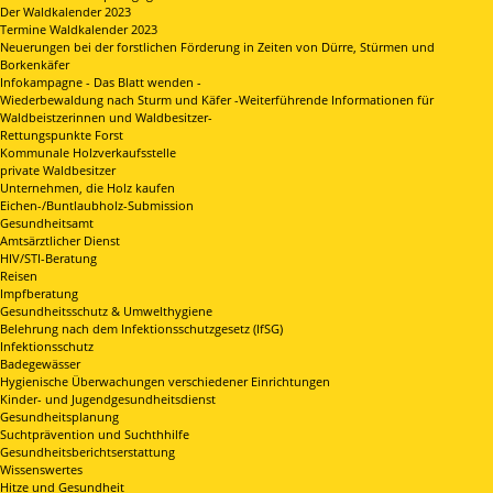
Der Waldkalender 2023
Termine Waldkalender 2023
Neuerungen bei der forstlichen Förderung in Zeiten von Dürre, Stürmen und
Borkenkäfer
Infokampagne - Das Blatt wenden -
Wiederbewaldung nach Sturm und Käfer -Weiterführende Informationen für
Waldbeistzerinnen und Waldbesitzer-
Rettungspunkte Forst
Kommunale Holzverkaufsstelle
private Waldbesitzer
Unternehmen, die Holz kaufen
Eichen-/Buntlaubholz-Submission
Gesundheitsamt
Amtsärztlicher Dienst
HIV/STI-Beratung
Reisen
Impfberatung
Gesundheitsschutz & Umwelthygiene
Belehrung nach dem Infektionsschutzgesetz (IfSG)
Infektionsschutz
Badegewässer
Hygienische Überwachungen verschiedener Einrichtungen
Kinder- und Jugendgesundheitsdienst
Gesundheitsplanung
Suchtprävention und Suchthhilfe
Gesundheitsberichtserstattung
Wissenswertes
Hitze und Gesundheit