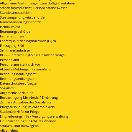
Allgemeine Ausführungen zum Bußgeldverfahren
Standesamtsaufsicht, Personenstandswesen
Standesamtsaufsicht
Staatsangehörigkeitsbehörde
Namensänderungsbehörde
Heimaufsicht
Betreuungsbehörde
Fahrerlaubnisse
Fahrerqualifizierungsnachweis (FQN)
Eintragung B 96
Seminarerlaubnisse
BOS-Führerschein (FS für Einsatzfahrzeuge)
Personalamt
Personalamt stellt sich vor
Aktuelle Meldungen Personalamt
Rechnungsprüfungsamt
Rechnungsprüfungsamt
Datenschutzbeauftragter
Sozialamt
Allgemeine Sozialhilfe
Bescheinigung Mehrbedarf Ernährung
Zentrale Aufgaben des Sozialamts
Pflegeausbildung im Zollernalbkreis
Stationäre Hilfe zur Pflege
Eingliederungshilfe / Versorgungsverwaltung
Grundsicherung für Arbeitssuchende
Straßen- und Radwegebau
Allgemeines