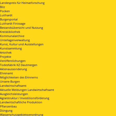
Landespreis für Heimatforschung
Bitz
Pocken
Luithardt
Burgenportal
Luithardt Finissage
Bestandsübersicht und Nutzung
Kreisbibliothek
Kommunalarchive
Unterlagenverwaltung
Kunst, Kultur und Ausstellungen
Kunstsammlung
Artothek
Projekte
Veröffentlichungen
Todesfabrik KZ Dautmergen
Aktenaussonderung
Ehrenamt
Möglichkeiten des Erinnerns
Unsere-Burgen
Landwirtschaftsamt
Aktuelle Meldungen Landwirtschaftsamt
Ausgleichsleistungen
Agrarstruktur / Investitionsförderung
Landwirtschaftliche Produktion
Pflanzenbau
Düngung
Wasserschutzgebietsverordnung