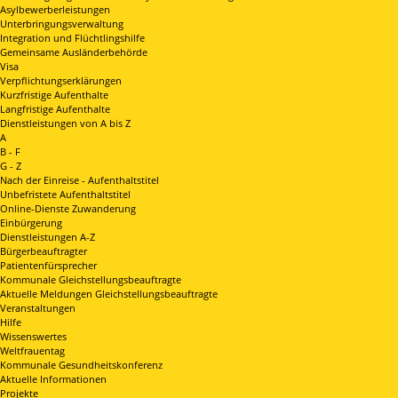
Asylbewerberleistungen
Unterbringungsverwaltung
Integration und Flüchtlingshilfe
Gemeinsame Ausländerbehörde
Visa
Verpflichtungserklärungen
Kurzfristige Aufenthalte
Langfristige Aufenthalte
Dienstleistungen von A bis Z
A
B - F
G - Z
Nach der Einreise - Aufenthaltstitel
Unbefristete Aufenthaltstitel
Online-Dienste Zuwanderung
Einbürgerung
Dienstleistungen A-Z
Bürgerbeauftragter
Patientenfürsprecher
Kommunale Gleichstellungsbeauftragte
Aktuelle Meldungen Gleichstellungsbeauftragte
Veranstaltungen
Hilfe
Wissenswertes
Weltfrauentag
Kommunale Gesundheitskonferenz
Aktuelle Informationen
Projekte