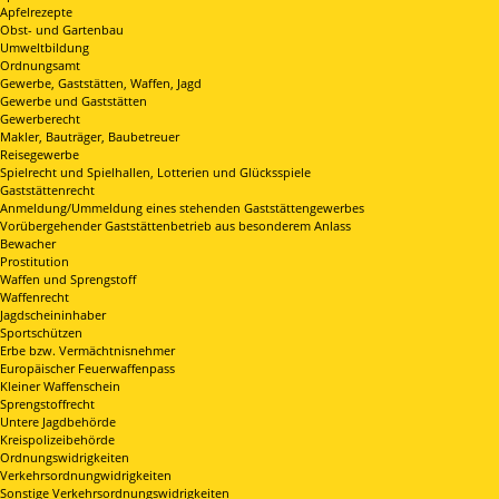
Apfelrezepte
Obst- und Gartenbau
Umweltbildung
Ordnungsamt
Gewerbe, Gaststätten, Waffen, Jagd
Gewerbe und Gaststätten
Gewerberecht
Makler, Bauträger, Baubetreuer
Reisegewerbe
Spielrecht und Spielhallen, Lotterien und Glücksspiele
Gaststättenrecht
Anmeldung/Ummeldung eines stehenden Gaststättengewerbes
Vorübergehender Gaststättenbetrieb aus besonderem Anlass
Bewacher
Prostitution
Waffen und Sprengstoff
Waffenrecht
Jagdscheininhaber
Sportschützen
Erbe bzw. Vermächtnisnehmer
Europäischer Feuerwaffenpass
Kleiner Waffenschein
Sprengstoffrecht
Untere Jagdbehörde
Kreispolizeibehörde
Ordnungswidrigkeiten
Verkehrsordnungwidrigkeiten
Sonstige Verkehrsordnungswidrigkeiten