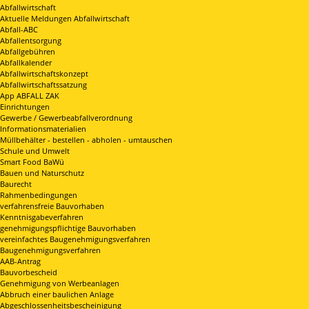
Abfallwirtschaft
Aktuelle Meldungen Abfallwirtschaft
Abfall-ABC
Abfallentsorgung
Abfallgebühren
Abfallkalender
Abfallwirtschaftskonzept
Abfallwirtschaftssatzung
App ABFALL ZAK
Einrichtungen
Gewerbe / Gewerbeabfallverordnung
Informationsmaterialien
Müllbehälter - bestellen - abholen - umtauschen
Schule und Umwelt
Smart Food BaWü
Bauen und Naturschutz
Baurecht
Rahmenbedingungen
verfahrensfreie Bauvorhaben
Kenntnisgabeverfahren
genehmigungspflichtige Bauvorhaben
vereinfachtes Baugenehmigungsverfahren
Baugenehmigungsverfahren
AAB-Antrag
Bauvorbescheid
Genehmigung von Werbeanlagen
Abbruch einer baulichen Anlage
Abgeschlossenheitsbescheinigung