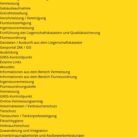
Vermessung
Gebäudeaufnahme
Grenzfeststellung
Verschmelzung / Vereinigung
Flurstückszerlegung
Ingenieurvermessung
Fortführung des Liegenschaftskatasters und Qualitätssicherung
Flurneuordnung
Geodaten / Auskunft aus dem Liegenschaftskataster
Geoportal ZAK / GIS
Ausbildung
GNSS-Kontrollpunkt
Externe Links
Aktuelles
Informationen aus dem Bereich Vermessung
Informationen aus dem Bereich Flurneuordnung
Ingenieurvermessung
Flurneuordnungsstelle
Vermessung
GNSS-Kontrollpunkt
Online-Vermessungsantrag
Veterinärwesen / Verbraucherschutz
Tierschutz
Tierseuchen / Tierkörperbeseitigung
Fleischhygiene
Verbraucherschutz
Zuwanderung und Integration
Unterbringunsgbehörde und Asylbewerberleistungen