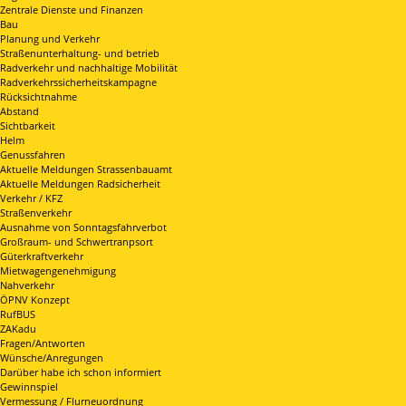
Zentrale Dienste und Finanzen
Bau
Planung und Verkehr
Straßenunterhaltung- und betrieb
Radverkehr und nachhaltige Mobilität
Radverkehrssicherheitskampagne
Rücksichtnahme
Abstand
Sichtbarkeit
Helm
Genussfahren
Aktuelle Meldungen Strassenbauamt
Aktuelle Meldungen Radsicherheit
Verkehr / KFZ
Straßenverkehr
Ausnahme von Sonntagsfahrverbot
Großraum- und Schwertranpsort
Güterkraftverkehr
Mietwagengenehmigung
Nahverkehr
ÖPNV Konzept
RufBUS
ZAKadu
Fragen/Antworten
Wünsche/Anregungen
Darüber habe ich schon informiert
Gewinnspiel
Vermessung / Flurneuordnung