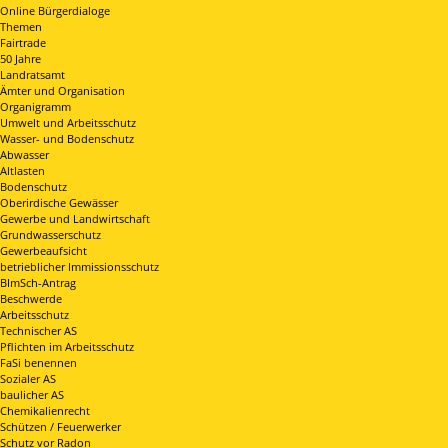
Online Bürgerdialoge
Themen
Fairtrade
50 Jahre
Landratsamt
Ämter und Organisation
Organigramm
Umwelt und Arbeitsschutz
Wasser- und Bodenschutz
Abwasser
Altlasten
Bodenschutz
Oberirdische Gewässer
Gewerbe und Landwirtschaft
Grundwasserschutz
Gewerbeaufsicht
betrieblicher Immissionsschutz
BImSch-Antrag
Beschwerde
Arbeitsschutz
Technischer AS
Pflichten im Arbeitsschutz
FaSi benennen
Sozialer AS
baulicher AS
Chemikalienrecht
Schützen / Feuerwerker
Schutz vor Radon