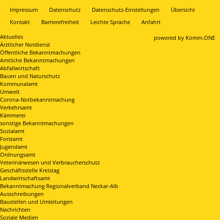
Impressum
Datenschutz
Datenschutz-Einstellungen
Übersicht
Kontakt
Barrierefreiheit
Leichte Sprache
Anfahrt
Aktuelles
p
owered by
Komm.ONE
Ärztlicher Notdienst
Öffentliche Bekanntmachungen
Amtliche Bekanntmachungen
Abfallwirtschaft
Bauen und Naturschutz
Kommunalamt
Umwelt
Corona-Notbekanntmachung
Verkehrsamt
Kämmerei
sonstige Bekanntmachungen
Sozialamt
Forstamt
Jugendamt
Ordnungsamt
Veterinärwesen und Verbraucherschutz
Geschäftsstelle Kreistag
Landwirtschaftsamt
Bekanntmachung Regionalverband Neckar-Alb
Ausschreibungen
Baustellen und Umleitungen
Nachrichten
Soziale Medien