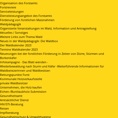
Organisation des Forstamts
Forstreviere
Serviceleistungen
Dienstleistungsangebot des Forstamts
Förderung von forstlichen Massnahmen
Waldpädagogik
Organisierte Veranstaltungen im Wald, Information und Antragstellung
Aktuelles / Sonstiges
Weitere Links zum Thema Wald
Neues in der Waldpädagogik: Die Waldbox
Der Waldkalender 2023
Termine Waldkalender 2023
Neuerungen bei der forstlichen Förderung in Zeiten von Dürre, Stürmen und
Borkenkäfer
Infokampagne - Das Blatt wenden -
Wiederbewaldung nach Sturm und Käfer -Weiterführende Informationen für
Waldbeistzerinnen und Waldbesitzer-
Rettungspunkte Forst
Kommunale Holzverkaufsstelle
private Waldbesitzer
Unternehmen, die Holz kaufen
Eichen-/Buntlaubholz-Submission
Gesundheitsamt
Amtsärztlicher Dienst
HIV/STI-Beratung
Reisen
Impfberatung
Gesundheitsschutz & Umwelthygiene