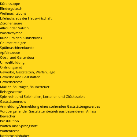
Kürbissuppe
Rindergulasch
Weihnachtsbuns
Lifehacks aus der Hauswirtschaft
Zitronensäure
Allrounder Natron
Wäschesymbol
Rund um den Kühlschrank
Grillrost reinigen
Spülmaschinenkunde
Apfelrezepte
Obst- und Gartenbau
Umweltbildung
Ordnungsamt
Gewerbe, Gaststätten, Waffen, Jagd
Gewerbe und Gaststätten
Gewerberecht
Makler, Bauträger, Baubetreuer
Reisegewerbe
Spielrecht und Spielhallen, Lotterien und Glücksspiele
Gaststättenrecht
Anmeldung/Ummeldung eines stehenden Gaststättengewerbes
Vorübergehender Gaststättenbetrieb aus besonderem Anlass
Bewacher
Prostitution
Waffen und Sprengstoff
Waffenrecht
Jagdscheininhaber