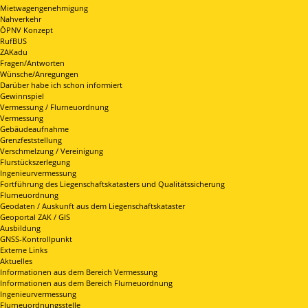
Mietwagengenehmigung
Nahverkehr
ÖPNV Konzept
RufBUS
ZAKadu
Fragen/Antworten
Wünsche/Anregungen
Darüber habe ich schon informiert
Gewinnspiel
Vermessung / Flurneuordnung
Vermessung
Gebäudeaufnahme
Grenzfeststellung
Verschmelzung / Vereinigung
Flurstückszerlegung
Ingenieurvermessung
Fortführung des Liegenschaftskatasters und Qualitätssicherung
Flurneuordnung
Geodaten / Auskunft aus dem Liegenschaftskataster
Geoportal ZAK / GIS
Ausbildung
GNSS-Kontrollpunkt
Externe Links
Aktuelles
Informationen aus dem Bereich Vermessung
Informationen aus dem Bereich Flurneuordnung
Ingenieurvermessung
Flurneuordnungsstelle