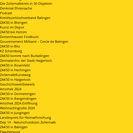
Der Zollernalbkreis in 50 Objekten
Denkmal Ehrensache
Podcast
Kreisfeuerlöschverband Balingen
ZAK50 in Bisingen
Kunst im Depot
ZAK50 bei Holcim
Dotternhausen Findbuch
Gouvernement Militaire – Cercle de Balingen
ZAK50 in Bitz
KZ Schömberg
ZAK50 kommt nach Burladingen
Zentralarchiv der Stadt Haigerloch
ZAK50 in Rosenfeld
ZAK50 in Hechingen
ZollernalbKunstweg
ZAK50 in Haigerloch
Geschichtswettbewerb
Artothek 2024
ZAK50 in Dormettingen
ZAK50 in Rangendingen
Artothek 2024 Eröffnung
Weihnachtsgrüße 2024
ZAK50 in Jungingen
Landespreis für Heimatforschung
Dep 14 - Naturschutzbüro Zollernalb
ZAK50 in Balingen
Flaschenpost