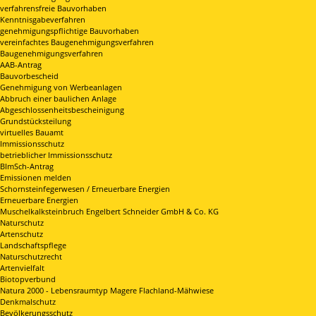
verfahrensfreie Bauvorhaben
Kenntnisgabeverfahren
genehmigungspflichtige Bauvorhaben
vereinfachtes Baugenehmigungsverfahren
Baugenehmigungsverfahren
AAB-Antrag
Bauvorbescheid
Genehmigung von Werbeanlagen
Abbruch einer baulichen Anlage
Abgeschlossenheitsbescheinigung
Grundstücksteilung
virtuelles Bauamt
Immissionsschutz
betrieblicher Immissionsschutz
BImSch-Antrag
Emissionen melden
Schornsteinfegerwesen / Erneuerbare Energien
Erneuerbare Energien
Muschelkalksteinbruch Engelbert Schneider GmbH & Co. KG
Naturschutz
Artenschutz
Landschaftspflege
Naturschutzrecht
Artenvielfalt
Biotopverbund
Natura 2000 - Lebensraumtyp Magere Flachland-Mähwiese
Denkmalschutz
Bevölkerungsschutz