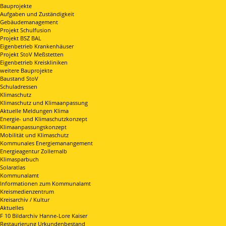
Bauprojekte
Aufgaben und Zuständigkeit
Gebäudemanagement
Projekt Schulfusion
Projekt BSZ BAL
Eigenbetrieb Krankenhäuser
Projekt StoV Meßstetten
Eigenbetrieb Kreiskliniken
weitere Bauprojekte
Baustand StoV
Schuladressen
Klimaschutz
Klimaschutz und Klimaanpassung
Aktuelle Meldungen Klima
Energie- und Klimaschutzkonzept
Klimaanpassungskonzept
Mobilität und Klimaschutz
Kommunales Energiemanangement
Energieagentur Zollernalb
Klimasparbuch
Solaratlas
Kommunalamt
Informationen zum Kommunalamt
Kreismedienzentrum
Kreisarchiv / Kultur
Aktuelles
F 10 Bildarchiv Hanne-Lore Kaiser
Restaurierung Urkundenbestand