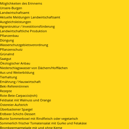
Möglichkeiten des Erinnerns
Unsere-Burgen
Landwirtschaftsamt
Aktuelle Meldungen Landwirtschaftsamt
Ausgleichsleistungen
Agrarstruktur / Investitionsförderung
Landwirtschaftliche Produktion
Pflanzenbau
Düngung
Wasserschutzgebietsverordnung
Pflanzenschutz
Grünalnd
Saatgut
Ökologischer Anbau
Niederschlagswasser von Dächern/Hofflächen
Aus und Weiterbildung
Tierhaltung
Ernährung / Hauswirtschaft
Beki-Referentinnen
Rezepte
Rote-Bete-Carpaccio(roh)
Feldsalat mit Walnuss und Orange
Ostereier-Aufstrich
Überbackener Spargel
Erdbeer-Schicht-Dessert
Bunte Sommerbowl mit Rindfleisch oder vegetarisch
Sommerlich frischer Tomatensalat mit Gurke und Fetakäse
Brombeermarmelade mit und ohne Kerne