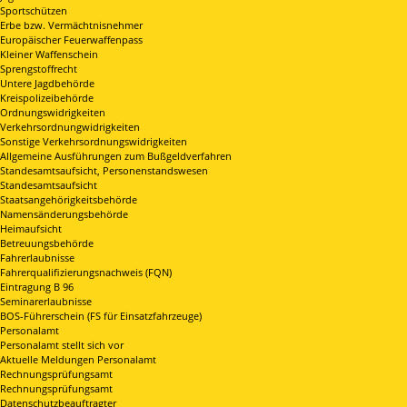
Sportschützen
Erbe bzw. Vermächtnisnehmer
Europäischer Feuerwaffenpass
Kleiner Waffenschein
Sprengstoffrecht
Untere Jagdbehörde
Kreispolizeibehörde
Ordnungswidrigkeiten
Verkehrsordnungwidrigkeiten
Sonstige Verkehrsordnungswidrigkeiten
Allgemeine Ausführungen zum Bußgeldverfahren
Standesamtsaufsicht, Personenstandswesen
Standesamtsaufsicht
Staatsangehörigkeitsbehörde
Namensänderungsbehörde
Heimaufsicht
Betreuungsbehörde
Fahrerlaubnisse
Fahrerqualifizierungsnachweis (FQN)
Eintragung B 96
Seminarerlaubnisse
BOS-Führerschein (FS für Einsatzfahrzeuge)
Personalamt
Personalamt stellt sich vor
Aktuelle Meldungen Personalamt
Rechnungsprüfungsamt
Rechnungsprüfungsamt
Datenschutzbeauftragter