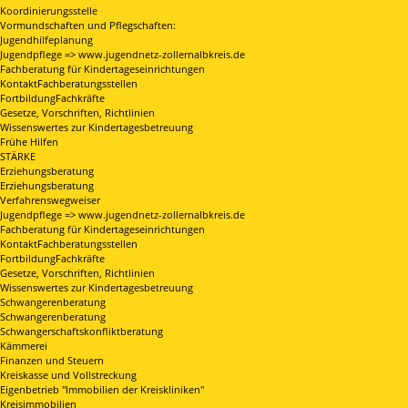
Koordinierungsstelle
Vormundschaften und Pflegschaften:
Jugendhilfeplanung
Jugendpflege => www.jugendnetz-zollernalbkreis.de
Fachberatung für Kindertageseinrichtungen
KontaktFachberatungsstellen
FortbildungFachkräfte
Gesetze, Vorschriften, Richtlinien
Wissenswertes zur Kindertagesbetreuung
Frühe Hilfen
STÄRKE
Erziehungsberatung
Erziehungsberatung
Verfahrenswegweiser
Jugendpflege => www.jugendnetz-zollernalbkreis.de
Fachberatung für Kindertageseinrichtungen
KontaktFachberatungsstellen
FortbildungFachkräfte
Gesetze, Vorschriften, Richtlinien
Wissenswertes zur Kindertagesbetreuung
Schwangerenberatung
Schwangerenberatung
Schwangerschaftskonfliktberatung
Kämmerei
Finanzen und Steuern
Kreiskasse und Vollstreckung
Eigenbetrieb "Immobilien der Kreiskliniken"
Kreisimmobilien