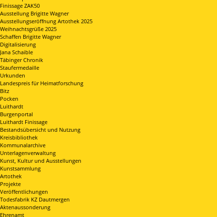
Finissage ZAK50
Ausstellung Brigitte Wagner
Ausstellungseröffnung Artothek 2025
Weihnachtsgrüße 2025
Schaffen Brigitte Wagner
Digitalisierung
Jana Schaible
Täbinger Chronik
Staufermedaille
Urkunden
Landespreis für Heimatforschung
Bitz
Pocken
Luithardt
Burgenportal
Luithardt Finissage
Bestandsübersicht und Nutzung
Kreisbibliothek
Kommunalarchive
Unterlagenverwaltung
Kunst, Kultur und Ausstellungen
Kunstsammlung
Artothek
Projekte
Veröffentlichungen
Todesfabrik KZ Dautmergen
Aktenaussonderung
Ehrenamt