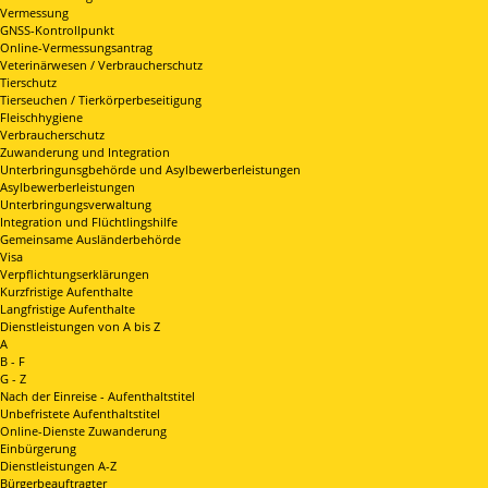
Vermessung
GNSS-Kontrollpunkt
Online-Vermessungsantrag
Veterinärwesen / Verbraucherschutz
Tierschutz
Tierseuchen / Tierkörperbeseitigung
Fleischhygiene
Verbraucherschutz
Zuwanderung und Integration
Unterbringunsgbehörde und Asylbewerberleistungen
Asylbewerberleistungen
Unterbringungsverwaltung
Integration und Flüchtlingshilfe
Gemeinsame Ausländerbehörde
Visa
Verpflichtungserklärungen
Kurzfristige Aufenthalte
Langfristige Aufenthalte
Dienstleistungen von A bis Z
A
B - F
G - Z
Nach der Einreise - Aufenthaltstitel
Unbefristete Aufenthaltstitel
Online-Dienste Zuwanderung
Einbürgerung
Dienstleistungen A-Z
Bürgerbeauftragter