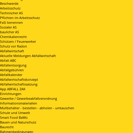
Beschwerde
Arbeitsschutz
Technischer AS
Pflichten im Arbeitsschutz
FaSi benennen
Sozialer AS
baulicher AS
Chemikalienrecht
Schützen / Feuerwerker
Schutz vor Radon
Abfallwirtschaft
Aktuelle Meldungen Abfallwirtschaft
Abfall-ABC
Abfallentsorgung
Abfallgebühren
Abfallkalender
Abfallwirtschaftskonzept
Abfallwirtschaftssatzung
App ABFALL ZAK
Einrichtungen
Gewerbe / Gewerbeabfallverordnung
Informationsmaterialien
Müllbehälter - bestellen - abholen - umtauschen
Schule und Umwelt
Smart Food BaWü
Bauen und Naturschutz
Baurecht
Rahmenbedingungen