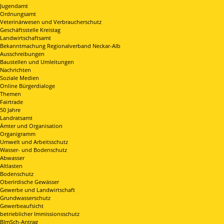
Jugendamt
Ordnungsamt
Veterinärwesen und Verbraucherschutz
Geschäftsstelle Kreistag
Landwirtschaftsamt
Bekanntmachung Regionalverband Neckar-Alb
Ausschreibungen
Baustellen und Umleitungen
Nachrichten
Soziale Medien
Online Bürgerdialoge
Themen
Fairtrade
50 Jahre
Landratsamt
Ämter und Organisation
Organigramm
Umwelt und Arbeitsschutz
Wasser- und Bodenschutz
Abwasser
Altlasten
Bodenschutz
Oberirdische Gewässer
Gewerbe und Landwirtschaft
Grundwasserschutz
Gewerbeaufsicht
betrieblicher Immissionsschutz
BImSch-Antrag