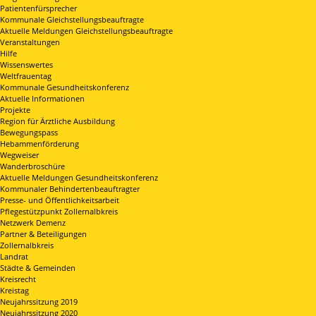
Patientenfürsprecher
Kommunale Gleichstellungsbeauftragte
Aktuelle Meldungen Gleichstellungsbeauftragte
Veranstaltungen
Hilfe
Wissenswertes
Weltfrauentag
Kommunale Gesundheitskonferenz
Aktuelle Informationen
Projekte
Region für Ärztliche Ausbildung
Bewegungspass
Hebammenförderung
Wegweiser
Wanderbroschüre
Aktuelle Meldungen Gesundheitskonferenz
Kommunaler Behindertenbeauftragter
Presse- und Öffentlichkeitsarbeit
Pflegestützpunkt Zollernalbkreis
Netzwerk Demenz
Partner & Beteiligungen
Zollernalbkreis
Landrat
Städte & Gemeinden
Kreisrecht
Kreistag
Neujahrssitzung 2019
Neujahrssitzung 2020