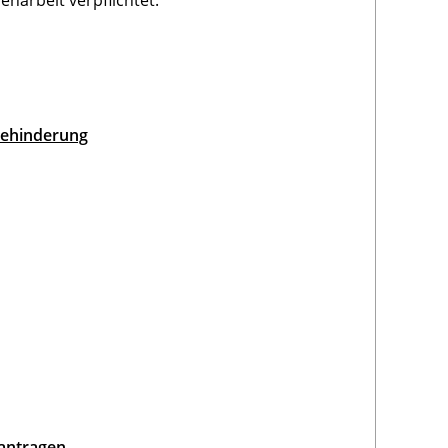
narbeit verpflichtet.
 Behinderung
eantragen