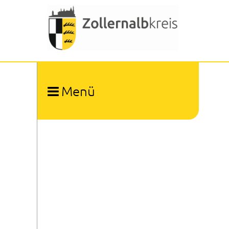
Menü
Ämter und Organisation
Dienstleistungen A-Z
Bürgerbeauftragter
Patientenfürsprecher
Kommunale Gleichstellungsbeauftragte
Kommunale Gesundheitskonferenz
Kommunaler Behindertenbeauftragter
Presse- und Öffentlichkeitsarbeit