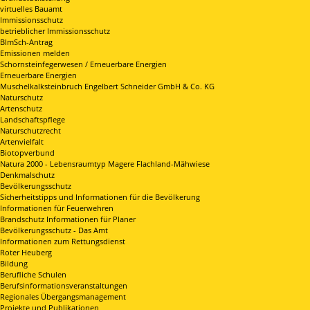
virtuelles Bauamt
Immissionsschutz
betrieblicher Immissionsschutz
BImSch-Antrag
Emissionen melden
Schornsteinfegerwesen / Erneuerbare Energien
Erneuerbare Energien
Muschelkalksteinbruch Engelbert Schneider GmbH & Co. KG
Naturschutz
Artenschutz
Landschaftspflege
Naturschutzrecht
Artenvielfalt
Biotopverbund
Natura 2000 - Lebensraumtyp Magere Flachland-Mähwiese
Denkmalschutz
Bevölkerungsschutz
Sicherheitstipps und Informationen für die Bevölkerung
Informationen für Feuerwehren
Brandschutz Informationen für Planer
Bevölkerungsschutz - Das Amt
Informationen zum Rettungsdienst
Roter Heuberg
Bildung
Berufliche Schulen
Berufsinformationsveranstaltungen
Regionales Übergangsmanagement
Projekte und Publikationen