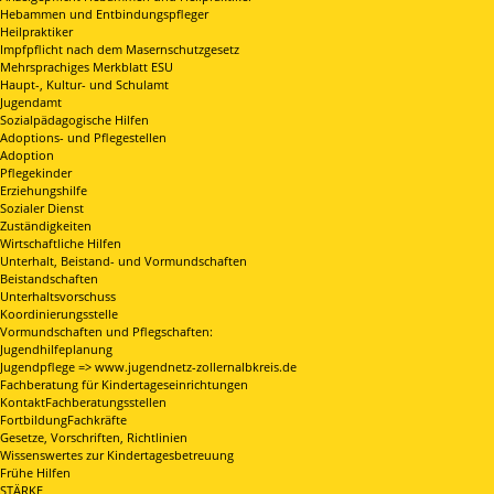
Hebammen und Entbindungspfleger
Heilpraktiker
Impfpflicht nach dem Masernschutzgesetz
Mehrsprachiges Merkblatt ESU
Haupt-, Kultur- und Schulamt
Jugendamt
Sozialpädagogische Hilfen
Adoptions- und Pflegestellen
Adoption
Pflegekinder
Erziehungshilfe
Sozialer Dienst
Zuständigkeiten
Wirtschaftliche Hilfen
Unterhalt, Beistand- und Vormundschaften
Beistandschaften
Unterhaltsvorschuss
Koordinierungsstelle
Vormundschaften und Pflegschaften:
Jugendhilfeplanung
Jugendpflege => www.jugendnetz-zollernalbkreis.de
Fachberatung für Kindertageseinrichtungen
KontaktFachberatungsstellen
FortbildungFachkräfte
Gesetze, Vorschriften, Richtlinien
Wissenswertes zur Kindertagesbetreuung
Frühe Hilfen
STÄRKE