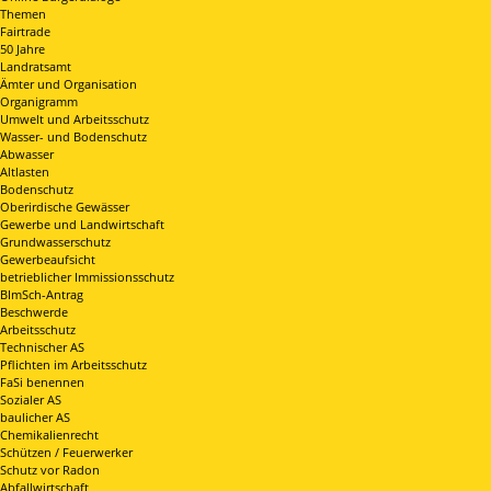
Themen
Fairtrade
50 Jahre
Landratsamt
Ämter und Organisation
Organigramm
Umwelt und Arbeitsschutz
Wasser- und Bodenschutz
Abwasser
Altlasten
Bodenschutz
Oberirdische Gewässer
Gewerbe und Landwirtschaft
Grundwasserschutz
Gewerbeaufsicht
betrieblicher Immissionsschutz
BImSch-Antrag
Beschwerde
Arbeitsschutz
Technischer AS
Pflichten im Arbeitsschutz
FaSi benennen
Sozialer AS
baulicher AS
Chemikalienrecht
Schützen / Feuerwerker
Schutz vor Radon
Abfallwirtschaft