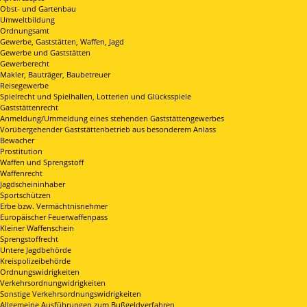
Obst- und Gartenbau
Umweltbildung
Ordnungsamt
Gewerbe, Gaststätten, Waffen, Jagd
Gewerbe und Gaststätten
Gewerberecht
Makler, Bauträger, Baubetreuer
Reisegewerbe
Spielrecht und Spielhallen, Lotterien und Glücksspiele
Gaststättenrecht
Anmeldung/Ummeldung eines stehenden Gaststättengewerbes
Vorübergehender Gaststättenbetrieb aus besonderem Anlass
Bewacher
Prostitution
Waffen und Sprengstoff
Waffenrecht
Jagdscheininhaber
Sportschützen
Erbe bzw. Vermächtnisnehmer
Europäischer Feuerwaffenpass
Kleiner Waffenschein
Sprengstoffrecht
Untere Jagdbehörde
Kreispolizeibehörde
Ordnungswidrigkeiten
Verkehrsordnungwidrigkeiten
Sonstige Verkehrsordnungswidrigkeiten
Allgemeine Ausführungen zum Bußgeldverfahren