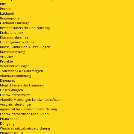
Bitz
Pocken
Luithardt
Burgenportal
Luithardt Finissage
Bestandsübersicht und Nutzung
Kreisbibliothek
Kommunalarchive
Unterlagenverwaltung
Kunst, Kultur und Ausstellungen
Kunstsammlung
Artothek
Projekte
Veröffentlichungen
Todesfabrik KZ Dautmergen
Aktenaussonderung
Ehrenamt
Möglichkeiten des Erinnerns
Unsere-Burgen
Landwirtschaftsamt
Aktuelle Meldungen Landwirtschaftsamt
Ausgleichsleistungen
Agrarstruktur / Investitionsförderung
Landwirtschaftliche Produktion
Pflanzenbau
Düngung
Wasserschutzgebietsverordnung
Pflanzenschutz