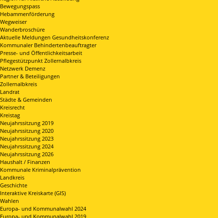
Bewegungspass
Hebammenförderung
Wegweiser
Wanderbroschüre
Aktuelle Meldungen Gesundheitskonferenz
Kommunaler Behindertenbeauftragter
Presse- und Öffentlichkeitsarbeit
Pflegestützpunkt Zollernalbkreis
Netzwerk Demenz
Partner & Beteiligungen
Zollernalbkreis
Landrat
Städte & Gemeinden
Kreisrecht
Kreistag
Neujahrssitzung 2019
Neujahrssitzung 2020
Neujahrssitzung 2023
Neujahrssitzung 2024
Neujahrssitzung 2026
Haushalt / Finanzen
Kommunale Kriminalprävention
Landkreis
Geschichte
Interaktive Kreiskarte (GIS)
Wahlen
Europa- und Kommunalwahl 2024
Europa- und Kommunalwahl 2019