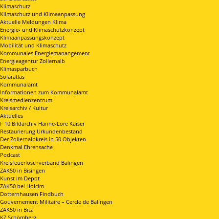
Klimaschutz
Klimaschutz und Klimaanpassung
Aktuelle Meldungen Klima
Energie- und Klimaschutzkonzept
Klimaanpassungskonzept
Mobilität und Klimaschutz
Kommunales Energiemanangement
Energieagentur Zollernalb
Klimasparbuch
Solaratlas
Kommunalamt
Informationen zum Kommunalamt
Kreismedienzentrum
Kreisarchiv / Kultur
Aktuelles
F 10 Bildarchiv Hanne-Lore Kaiser
Restaurierung Urkundenbestand
Der Zollernalbkreis in 50 Objekten
Denkmal Ehrensache
Podcast
Kreisfeuerlöschverband Balingen
ZAK50 in Bisingen
Kunst im Depot
ZAK50 bei Holcim
Dotternhausen Findbuch
Gouvernement Militaire – Cercle de Balingen
ZAK50 in Bitz
KZ Schömberg