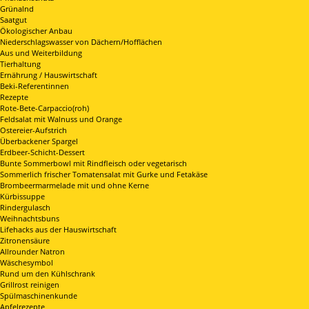
Grünalnd
Saatgut
Ökologischer Anbau
Niederschlagswasser von Dächern/Hofflächen
Aus und Weiterbildung
Tierhaltung
Ernährung / Hauswirtschaft
Beki-Referentinnen
Rezepte
Rote-Bete-Carpaccio(roh)
Feldsalat mit Walnuss und Orange
Ostereier-Aufstrich
Überbackener Spargel
Erdbeer-Schicht-Dessert
Bunte Sommerbowl mit Rindfleisch oder vegetarisch
Sommerlich frischer Tomatensalat mit Gurke und Fetakäse
Brombeermarmelade mit und ohne Kerne
Kürbissuppe
Rindergulasch
Weihnachtsbuns
Lifehacks aus der Hauswirtschaft
Zitronensäure
Allrounder Natron
Wäschesymbol
Rund um den Kühlschrank
Grillrost reinigen
Spülmaschinenkunde
Apfelrezepte