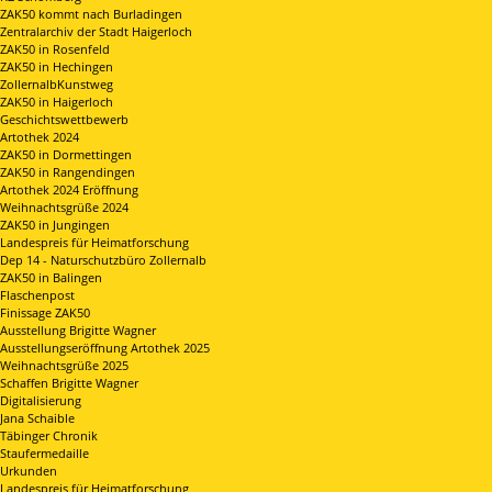
ZAK50 kommt nach Burladingen
Zentralarchiv der Stadt Haigerloch
ZAK50 in Rosenfeld
ZAK50 in Hechingen
ZollernalbKunstweg
ZAK50 in Haigerloch
Geschichtswettbewerb
Artothek 2024
ZAK50 in Dormettingen
ZAK50 in Rangendingen
Artothek 2024 Eröffnung
Weihnachtsgrüße 2024
ZAK50 in Jungingen
Landespreis für Heimatforschung
Dep 14 - Naturschutzbüro Zollernalb
ZAK50 in Balingen
Flaschenpost
Finissage ZAK50
Ausstellung Brigitte Wagner
Ausstellungseröffnung Artothek 2025
Weihnachtsgrüße 2025
Schaffen Brigitte Wagner
Digitalisierung
Jana Schaible
Täbinger Chronik
Staufermedaille
Urkunden
Landespreis für Heimatforschung