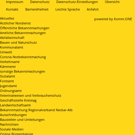
Impressum
Datenschutz
Datenschutz-Einstellungen
Übersicht
Kontakt
Barrierefreiheit
Leichte Sprache
Anfahrt
Aktuelles
p
owered by
Komm.ONE
Ärztlicher Notdienst
Öffentliche Bekanntmachungen
Amtliche Bekanntmachungen
Abfallwirtschaft
Bauen und Naturschutz
Kommunalamt
Umwelt
Corona-Notbekanntmachung
Verkehrsamt
Kämmerei
sonstige Bekanntmachungen
Sozialamt
Forstamt
Jugendamt
Ordnungsamt
Veterinärwesen und Verbraucherschutz
Geschäftsstelle Kreistag
Landwirtschaftsamt
Bekanntmachung Regionalverband Neckar-Alb
Ausschreibungen
Baustellen und Umleitungen
Nachrichten
Soziale Medien
Online Bürgerdialoge