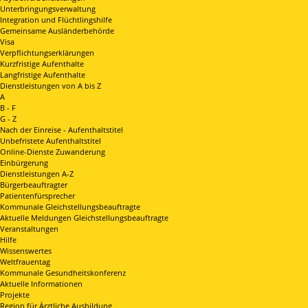
Unterbringungsverwaltung
Integration und Flüchtlingshilfe
Gemeinsame Ausländerbehörde
Visa
Verpflichtungserklärungen
Kurzfristige Aufenthalte
Langfristige Aufenthalte
Dienstleistungen von A bis Z
A
B - F
G - Z
Nach der Einreise - Aufenthaltstitel
Unbefristete Aufenthaltstitel
Online-Dienste Zuwanderung
Einbürgerung
Dienstleistungen A-Z
Bürgerbeauftragter
Patientenfürsprecher
Kommunale Gleichstellungsbeauftragte
Aktuelle Meldungen Gleichstellungsbeauftragte
Veranstaltungen
Hilfe
Wissenswertes
Weltfrauentag
Kommunale Gesundheitskonferenz
Aktuelle Informationen
Projekte
Region für Ärztliche Ausbildung