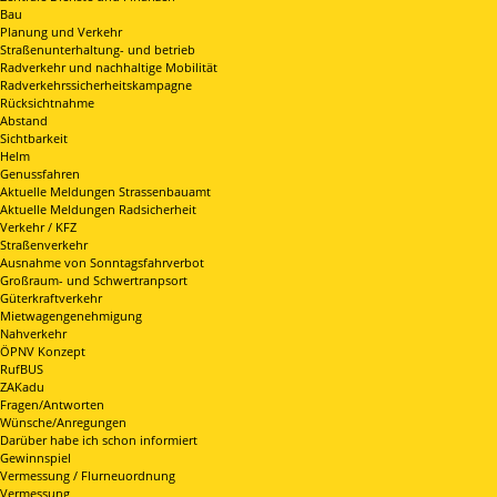
Bau
Planung und Verkehr
Straßenunterhaltung- und betrieb
Radverkehr und nachhaltige Mobilität
Radverkehrssicherheitskampagne
Rücksichtnahme
Abstand
Sichtbarkeit
Helm
Genussfahren
Aktuelle Meldungen Strassenbauamt
Aktuelle Meldungen Radsicherheit
Verkehr / KFZ
Straßenverkehr
Ausnahme von Sonntagsfahrverbot
Großraum- und Schwertranpsort
Güterkraftverkehr
Mietwagengenehmigung
Nahverkehr
ÖPNV Konzept
RufBUS
ZAKadu
Fragen/Antworten
Wünsche/Anregungen
Darüber habe ich schon informiert
Gewinnspiel
Vermessung / Flurneuordnung
Vermessung