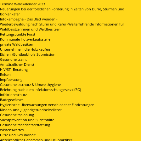
Termine Waldkalender 2023
Neuerungen bei der forstlichen Förderung in Zeiten von Dürre, Stürmen und
Borkenkäfer
Infokampagne - Das Blatt wenden -
Wiederbewaldung nach Sturm und Käfer -Weiterführende Informationen für
Waldbeistzerinnen und Waldbesitzer-
Rettungspunkte Forst
Kommunale Holzverkaufsstelle
private Waldbesitzer
Unternehmen, die Holz kaufen
Eichen-/Buntlaubholz-Submission
Gesundheitsamt
Amtsärztlicher Dienst
HIV/STI-Beratung
Reisen
Impfberatung
Gesundheitsschutz & Umwelthygiene
Belehrung nach dem Infektionsschutzgesetz (IfSG)
Infektionsschutz
Badegewässer
Hygienische Überwachungen verschiedener Einrichtungen
Kinder- und Jugendgesundheitsdienst
Gesundheitsplanung
Suchtprävention und Suchthhilfe
Gesundheitsberichtserstattung
Wissenswertes
Hitze und Gesundheit
Anzeigepflicht Hebammen und Heilpraktiker