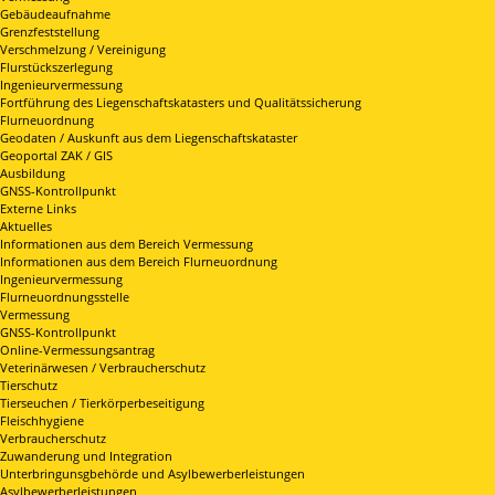
Gebäudeaufnahme
Grenzfeststellung
Verschmelzung / Vereinigung
Flurstückszerlegung
Ingenieurvermessung
Fortführung des Liegenschaftskatasters und Qualitätssicherung
Flurneuordnung
Geodaten / Auskunft aus dem Liegenschaftskataster
Geoportal ZAK / GIS
Ausbildung
GNSS-Kontrollpunkt
Externe Links
Aktuelles
Informationen aus dem Bereich Vermessung
Informationen aus dem Bereich Flurneuordnung
Ingenieurvermessung
Flurneuordnungsstelle
Vermessung
GNSS-Kontrollpunkt
Online-Vermessungsantrag
Veterinärwesen / Verbraucherschutz
Tierschutz
Tierseuchen / Tierkörperbeseitigung
Fleischhygiene
Verbraucherschutz
Zuwanderung und Integration
Unterbringunsgbehörde und Asylbewerberleistungen
Asylbewerberleistungen