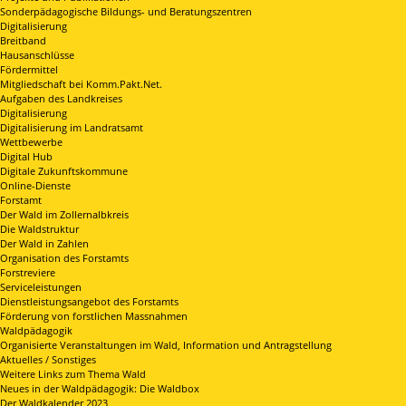
Sonderpädagogische Bildungs- und Beratungszentren
Digitalisierung
Breitband
Hausanschlüsse
Fördermittel
Mitgliedschaft bei Komm.Pakt.Net.
Aufgaben des Landkreises
Digitalisierung
Digitalisierung im Landratsamt
Wettbewerbe
Digital Hub
Digitale Zukunftskommune
Online-Dienste
Forstamt
Der Wald im Zollernalbkreis
Die Waldstruktur
Der Wald in Zahlen
Organisation des Forstamts
Forstreviere
Serviceleistungen
Dienstleistungsangebot des Forstamts
Förderung von forstlichen Massnahmen
Waldpädagogik
Organisierte Veranstaltungen im Wald, Information und Antragstellung
Aktuelles / Sonstiges
Weitere Links zum Thema Wald
Neues in der Waldpädagogik: Die Waldbox
Der Waldkalender 2023