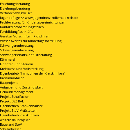
Erziehungsberatung
Erziehungsberatung
Verfahrenswegweiser
Jugendpflege => www.jugendnetz-zollernalbkreis.de
Fachberatung für Kindertageseinrichtungen
KontaktFachberatungsstellen
FortbildungFachkräfte
Gesetze, Vorschriften, Richtlinien
Wissenswertes zur Kindertagesbetreuung
Schwangerenberatung
Schwangerenberatung
Schwangerschaftskonfliktberatung
Kämmerei
Finanzen und Steuern
Kreiskasse und Vollstreckung
Eigenbetrieb "Immobilien der Kreiskliniken"
Kreisimmobilien
Bauprojekte
Aufgaben und Zuständigkeit
Gebäudemanagement
Projekt Schulfusion
Projekt BSZ BAL
Eigenbetrieb Krankenhäuser
Projekt StoV Meßstetten
Eigenbetrieb Kreiskliniken
weitere Bauprojekte
Baustand StoV
Schuladressen