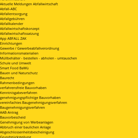
Aktuelle Meldungen Abfallwirtschaft
Abfall-ABC
Abfallentsorgung
Abfallgebühren
Abfallkalender
Abfallwirtschaftskonzept
Abfallwirtschaftssatzung
App ABFALL ZAK
Einrichtungen
Gewerbe / Gewerbeabfallverordnung
Informationsmaterialien
Müllbehälter - bestellen - abholen - umtauschen
Schule und Umwelt
Smart Food BaWü
Bauen und Naturschutz
Baurecht
Rahmenbedingungen
verfahrensfreie Bauvorhaben
Kenntnisgabeverfahren
genehmigungspflichtige Bauvorhaben
vereinfachtes Baugenehmigungsverfahren
Baugenehmigungsverfahren
AAB-Antrag
Bauvorbescheid
Genehmigung von Werbeanlagen
Abbruch einer baulichen Anlage
Abgeschlossenheitsbescheinigung
Grundstücksteilung