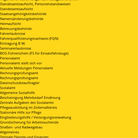
Standesamtsaufsicht, Personenstandswesen
Standesamtsaufsicht
Staatsangehörigkeitsbehörde
Namensänderungsbehörde
Heimaufsicht
Betreuungsbehörde
Fahrerlaubnisse
Fahrerqualifizierungsnachweis (FQN)
Eintragung B 96
Seminarerlaubnisse
BOS-Führerschein (FS für Einsatzfahrzeuge)
Personalamt
Personalamt stellt sich vor
Aktuelle Meldungen Personalamt
Rechnungsprüfungsamt
Rechnungsprüfungsamt
Datenschutzbeauftragter
Sozialamt
Allgemeine Sozialhilfe
Bescheinigung Mehrbedarf Ernährung
Zentrale Aufgaben des Sozialamts
Pflegeausbildung im Zollernalbkreis
Stationäre Hilfe zur Pflege
Eingliederungshilfe / Versorgungsverwaltung
Grundsicherung für Arbeitssuchende
Straßen- und Radwegebau
Allgemeines
Zentrale Dienste und Finanzen