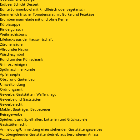
Erdbeer-Schicht-Dessert
Bunte Sommerbowl mit Rindfleisch oder vegetarisch
Sommerlich frischer Tomatensalat mit Gurke und Fetakäse
Brombeermarmelade mit und ohne Kerne
Kürbissuppe
Rindergulasch
Weihnachtsbuns
Lifehacks aus der Hauswirtschaft
Zitronensäure
Allrounder Natron
Wäschesymbol
Rund um den Kühlschrank
Grillrost reinigen
Spülmaschinenkunde
Apfelrezepte
Obst- und Gartenbau
Umweltbildung
Ordnungsamt
Gewerbe, Gaststätten, Waffen, Jagd
Gewerbe und Gaststätten
Gewerberecht
Makler, Bauträger, Baubetreuer
Reisegewerbe
Spielrecht und Spielhallen, Lotterien und Glücksspiele
Gaststättenrecht
Anmeldung/Ummeldung eines stehenden Gaststättengewerbes
Vorübergehender Gaststättenbetrieb aus besonderem Anlass
Bewacher