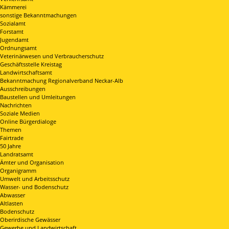
Kämmerei
sonstige Bekanntmachungen
Sozialamt
Forstamt
Jugendamt
Ordnungsamt
Veterinärwesen und Verbraucherschutz
Geschäftsstelle Kreistag
Landwirtschaftsamt
Bekanntmachung Regionalverband Neckar-Alb
Ausschreibungen
Baustellen und Umleitungen
Nachrichten
Soziale Medien
Online Bürgerdialoge
Themen
Fairtrade
50 Jahre
Landratsamt
Ämter und Organisation
Organigramm
Umwelt und Arbeitsschutz
Wasser- und Bodenschutz
Abwasser
Altlasten
Bodenschutz
Oberirdische Gewässer
Gewerbe und Landwirtschaft