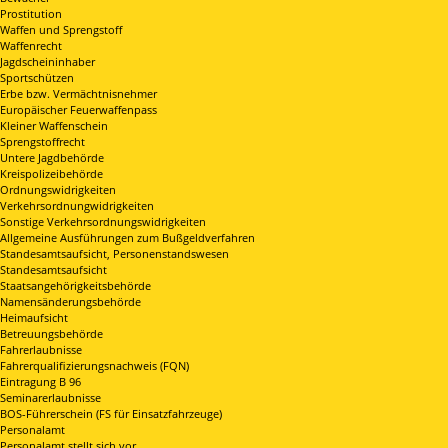
Prostitution
Waffen und Sprengstoff
Waffenrecht
Jagdscheininhaber
Sportschützen
Erbe bzw. Vermächtnisnehmer
Europäischer Feuerwaffenpass
Kleiner Waffenschein
Sprengstoffrecht
Untere Jagdbehörde
Kreispolizeibehörde
Ordnungswidrigkeiten
Verkehrsordnungwidrigkeiten
Sonstige Verkehrsordnungswidrigkeiten
Allgemeine Ausführungen zum Bußgeldverfahren
Standesamtsaufsicht, Personenstandswesen
Standesamtsaufsicht
Staatsangehörigkeitsbehörde
Namensänderungsbehörde
Heimaufsicht
Betreuungsbehörde
Fahrerlaubnisse
Fahrerqualifizierungsnachweis (FQN)
Eintragung B 96
Seminarerlaubnisse
BOS-Führerschein (FS für Einsatzfahrzeuge)
Personalamt
Personalamt stellt sich vor