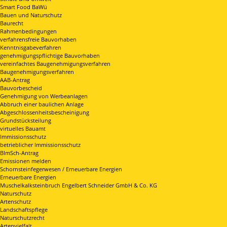
Smart Food BaWü
Bauen und Naturschutz
Baurecht
Rahmenbedingungen
verfahrensfreie Bauvorhaben
Kenntnisgabeverfahren
genehmigungspflichtige Bauvorhaben
vereinfachtes Baugenehmigungsverfahren
Baugenehmigungsverfahren
AAB-Antrag
Bauvorbescheid
Genehmigung von Werbeanlagen
Abbruch einer baulichen Anlage
Abgeschlossenheitsbescheinigung
Grundstücksteilung
virtuelles Bauamt
Immissionsschutz
betrieblicher Immissionsschutz
BImSch-Antrag
Emissionen melden
Schornsteinfegerwesen / Erneuerbare Energien
Erneuerbare Energien
Muschelkalksteinbruch Engelbert Schneider GmbH & Co. KG
Naturschutz
Artenschutz
Landschaftspflege
Naturschutzrecht
Artenvielfalt