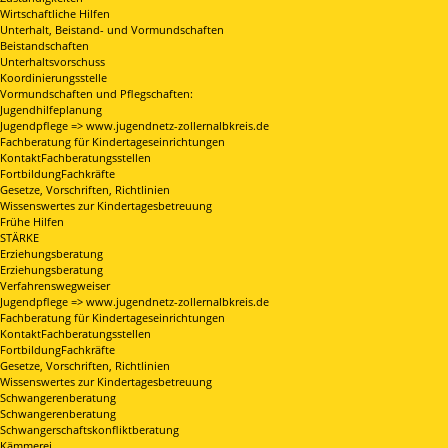
Wirtschaftliche Hilfen
Unterhalt, Beistand- und Vormundschaften
Beistandschaften
Unterhaltsvorschuss
Koordinierungsstelle
Vormundschaften und Pflegschaften:
Jugendhilfeplanung
Jugendpflege => www.jugendnetz-zollernalbkreis.de
Fachberatung für Kindertageseinrichtungen
KontaktFachberatungsstellen
FortbildungFachkräfte
Gesetze, Vorschriften, Richtlinien
Wissenswertes zur Kindertagesbetreuung
Frühe Hilfen
STÄRKE
Erziehungsberatung
Erziehungsberatung
Verfahrenswegweiser
Jugendpflege => www.jugendnetz-zollernalbkreis.de
Fachberatung für Kindertageseinrichtungen
KontaktFachberatungsstellen
FortbildungFachkräfte
Gesetze, Vorschriften, Richtlinien
Wissenswertes zur Kindertagesbetreuung
Schwangerenberatung
Schwangerenberatung
Schwangerschaftskonfliktberatung
Kämmerei