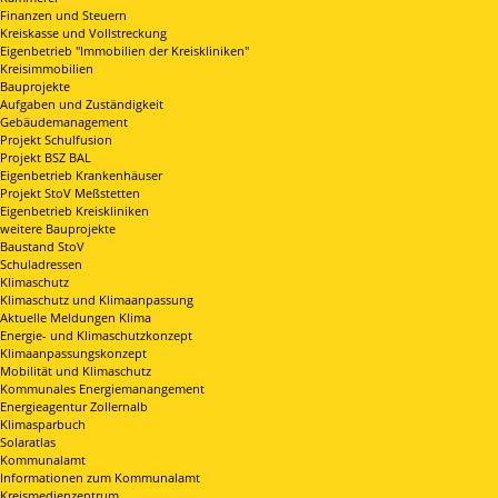
Finanzen und Steuern
Kreiskasse und Vollstreckung
Eigenbetrieb "Immobilien der Kreiskliniken"
Kreisimmobilien
Bauprojekte
Aufgaben und Zuständigkeit
Gebäudemanagement
Projekt Schulfusion
Projekt BSZ BAL
Eigenbetrieb Krankenhäuser
Projekt StoV Meßstetten
Eigenbetrieb Kreiskliniken
weitere Bauprojekte
Baustand StoV
Schuladressen
Klimaschutz
Klimaschutz und Klimaanpassung
Aktuelle Meldungen Klima
Energie- und Klimaschutzkonzept
Klimaanpassungskonzept
Mobilität und Klimaschutz
Kommunales Energiemanangement
Energieagentur Zollernalb
Klimasparbuch
Solaratlas
Kommunalamt
Informationen zum Kommunalamt
Kreismedienzentrum