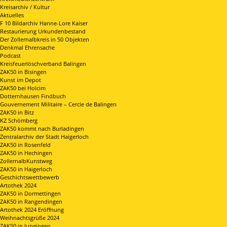
Kreisarchiv / Kultur
Aktuelles
F 10 Bildarchiv Hanne-Lore Kaiser
Restaurierung Urkundenbestand
Der Zollernalbkreis in 50 Objekten
Denkmal Ehrensache
Podcast
Kreisfeuerlöschverband Balingen
ZAK50 in Bisingen
Kunst im Depot
ZAK50 bei Holcim
Dotternhausen Findbuch
Gouvernement Militaire – Cercle de Balingen
ZAK50 in Bitz
KZ Schömberg
ZAK50 kommt nach Burladingen
Zentralarchiv der Stadt Haigerloch
ZAK50 in Rosenfeld
ZAK50 in Hechingen
ZollernalbKunstweg
ZAK50 in Haigerloch
Geschichtswettbewerb
Artothek 2024
ZAK50 in Dormettingen
ZAK50 in Rangendingen
Artothek 2024 Eröffnung
Weihnachtsgrüße 2024
ZAK50 in Jungingen