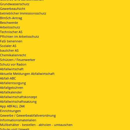
Grundwasserschutz
Gewerbeaufsicht
betrieblicher Immissionsschutz
BImSch-Antrag
Beschwerde
Arbeitsschutz
Technischer AS
Pflichten im Arbeitsschutz
FaSi benennen
Sozialer AS
baulicher AS
Chemikalienrecht
Schützen / Feuerwerker
Schutz vor Radon
Abfallwirtschaft
Aktuelle Meldungen Abfallwirtschaft
Abfall-ABC
Abfallentsorgung
Abfallgebühren
Abfallkalender
Abfallwirtschaftskonzept
Abfallwirtschaftssatzung
App ABFALL ZAK
Einrichtungen
Gewerbe / Gewerbeabfallverordnung
Informationsmaterialien
Müllbehälter - bestellen - abholen - umtauschen
Schule und Umwelt