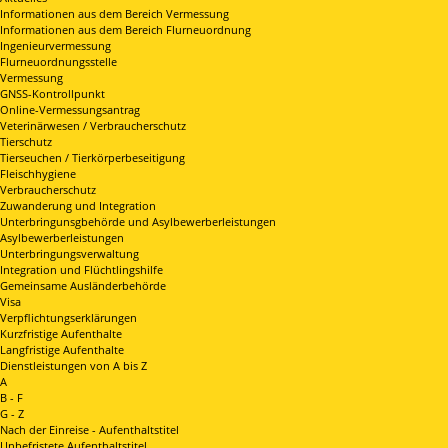
Informationen aus dem Bereich Vermessung
Informationen aus dem Bereich Flurneuordnung
Ingenieurvermessung
Flurneuordnungsstelle
Vermessung
GNSS-Kontrollpunkt
Online-Vermessungsantrag
Veterinärwesen / Verbraucherschutz
Tierschutz
Tierseuchen / Tierkörperbeseitigung
Fleischhygiene
Verbraucherschutz
Zuwanderung und Integration
Unterbringunsgbehörde und Asylbewerberleistungen
Asylbewerberleistungen
Unterbringungsverwaltung
Integration und Flüchtlingshilfe
Gemeinsame Ausländerbehörde
Visa
Verpflichtungserklärungen
Kurzfristige Aufenthalte
Langfristige Aufenthalte
Dienstleistungen von A bis Z
A
B - F
G - Z
Nach der Einreise - Aufenthaltstitel
Unbefristete Aufenthaltstitel