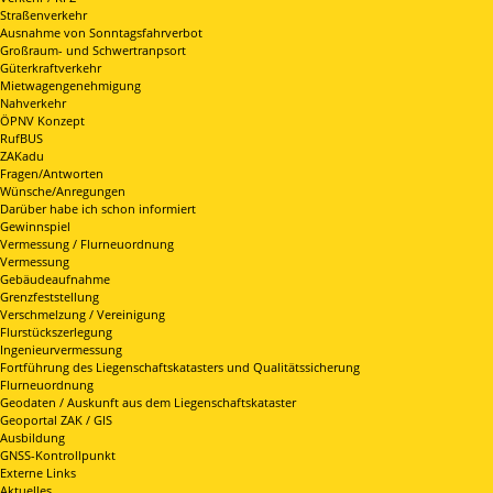
Straßenverkehr
Ausnahme von Sonntagsfahrverbot
Großraum- und Schwertranpsort
Güterkraftverkehr
Mietwagengenehmigung
Nahverkehr
ÖPNV Konzept
RufBUS
ZAKadu
Fragen/Antworten
Wünsche/Anregungen
Darüber habe ich schon informiert
Gewinnspiel
Vermessung / Flurneuordnung
Vermessung
Gebäudeaufnahme
Grenzfeststellung
Verschmelzung / Vereinigung
Flurstückszerlegung
Ingenieurvermessung
Fortführung des Liegenschaftskatasters und Qualitätssicherung
Flurneuordnung
Geodaten / Auskunft aus dem Liegenschaftskataster
Geoportal ZAK / GIS
Ausbildung
GNSS-Kontrollpunkt
Externe Links
Aktuelles