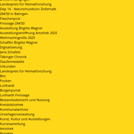
Landespreis für Heimatforschung
Dep 14 - Naturschutzbüro Zollernalb
ZAK50 in Balingen
Flaschenpost
Finissage ZAK50
Ausstellung Brigitte Wagner
Ausstellungseröffnung Artothek 2025
Weihnachtsgrüße 2025
Schaffen Brigitte Wagner
Digitalisierung
Jana Schaible
Täbinger Chronik
Staufermedaille
Urkunden
Landespreis für Heimatforschung
Bitz
Pocken
Luithardt
Burgenportal
Luithardt Finissage
Bestandsübersicht und Nutzung
Kreisbibliothek
Kommunalarchive
Unterlagenverwaltung
Kunst, Kultur und Ausstellungen
Kunstsammlung
Artothek
Projekte