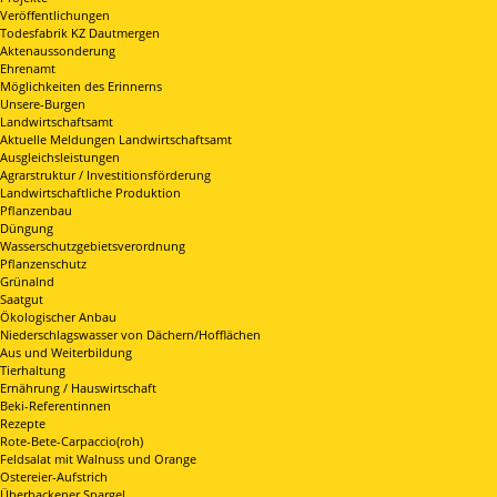
Veröffentlichungen
Todesfabrik KZ Dautmergen
Aktenaussonderung
Ehrenamt
Möglichkeiten des Erinnerns
Unsere-Burgen
Landwirtschaftsamt
Aktuelle Meldungen Landwirtschaftsamt
Ausgleichsleistungen
Agrarstruktur / Investitionsförderung
Landwirtschaftliche Produktion
Pflanzenbau
Düngung
Wasserschutzgebietsverordnung
Pflanzenschutz
Grünalnd
Saatgut
Ökologischer Anbau
Niederschlagswasser von Dächern/Hofflächen
Aus und Weiterbildung
Tierhaltung
Ernährung / Hauswirtschaft
Beki-Referentinnen
Rezepte
Rote-Bete-Carpaccio(roh)
Feldsalat mit Walnuss und Orange
Ostereier-Aufstrich
Überbackener Spargel