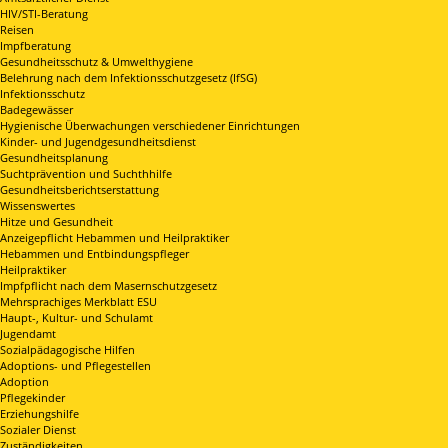
HIV/STI-Beratung
Reisen
Impfberatung
Gesundheitsschutz & Umwelthygiene
Belehrung nach dem Infektionsschutzgesetz (IfSG)
Infektionsschutz
Badegewässer
Hygienische Überwachungen verschiedener Einrichtungen
Kinder- und Jugendgesundheitsdienst
Gesundheitsplanung
Suchtprävention und Suchthhilfe
Gesundheitsberichtserstattung
Wissenswertes
Hitze und Gesundheit
Anzeigepflicht Hebammen und Heilpraktiker
Hebammen und Entbindungspfleger
Heilpraktiker
Impfpflicht nach dem Masernschutzgesetz
Mehrsprachiges Merkblatt ESU
Haupt-, Kultur- und Schulamt
Jugendamt
Sozialpädagogische Hilfen
Adoptions- und Pflegestellen
Adoption
Pflegekinder
Erziehungshilfe
Sozialer Dienst
Zuständigkeiten