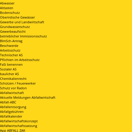
Abwasser
Altlasten
Bodenschutz
Oberirdische Gewässer
Gewerbe und Landwirtschaft
Grundwasserschutz
Gewerbeaufsicht
betrieblicher Immissionsschutz
BImSch-Antrag
Beschwerde
Arbeitsschutz
Technischer AS
Pflichten im Arbeitsschutz
FaSi benennen
Sozialer AS
baulicher AS
Chemikalienrecht
Schützen / Feuerwerker
Schutz vor Radon
Abfallwirtschaft
Aktuelle Meldungen Abfallwirtschaft
Abfall-ABC
Abfallentsorgung
Abfallgebühren
Abfallkalender
Abfallwirtschaftskonzept
Abfallwirtschaftssatzung
App ABFALL ZAK