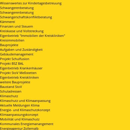
Wissenswertes zur Kindertagesbetreuung
Schwangerenberatung
Schwangerenberatung
Schwangerschaftskonfliktberatung
Kämmerei
Finanzen und Steuern
Kreiskasse und Vollstreckung
Eigenbetrieb "Immobilien der Kreiskliniken"
Kreisimmobilien
Bauprojekte
Aufgaben und Zuständigkeit
Gebäudemanagement
Projekt Schulfusion
Projekt BSZ BAL
Eigenbetrieb Krankenhäuser
Projekt StoV Meßstetten
Eigenbetrieb Kreiskliniken
weitere Bauprojekte
Baustand StoV
Schuladressen
Klimaschutz
Klimaschutz und Klimaanpassung
Aktuelle Meldungen Klima
Energie- und Klimaschutzkonzept
Klimaanpassungskonzept
Mobilität und Klimaschutz
Kommunales Energiemanangement
Energieagentur Zollernalb