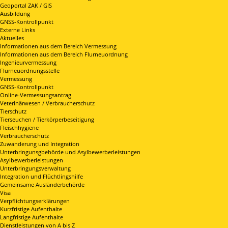
Geoportal ZAK / GIS
Ausbildung
GNSS-Kontrollpunkt
Externe Links
Aktuelles
Informationen aus dem Bereich Vermessung
Informationen aus dem Bereich Flurneuordnung
Ingenieurvermessung
Flurneuordnungsstelle
Vermessung
GNSS-Kontrollpunkt
Online-Vermessungsantrag
Veterinärwesen / Verbraucherschutz
Tierschutz
Tierseuchen / Tierkörperbeseitigung
Fleischhygiene
Verbraucherschutz
Zuwanderung und Integration
Unterbringunsgbehörde und Asylbewerberleistungen
Asylbewerberleistungen
Unterbringungsverwaltung
Integration und Flüchtlingshilfe
Gemeinsame Ausländerbehörde
Visa
Verpflichtungserklärungen
Kurzfristige Aufenthalte
Langfristige Aufenthalte
Dienstleistungen von A bis Z