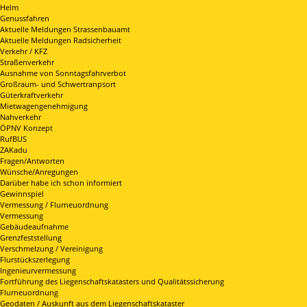
Helm
Genussfahren
Aktuelle Meldungen Strassenbauamt
Aktuelle Meldungen Radsicherheit
Verkehr / KFZ
Straßenverkehr
Ausnahme von Sonntagsfahrverbot
Großraum- und Schwertranpsort
Güterkraftverkehr
Mietwagengenehmigung
Nahverkehr
ÖPNV Konzept
RufBUS
ZAKadu
Fragen/Antworten
Wünsche/Anregungen
Darüber habe ich schon informiert
Gewinnspiel
Vermessung / Flurneuordnung
Vermessung
Gebäudeaufnahme
Grenzfeststellung
Verschmelzung / Vereinigung
Flurstückszerlegung
Ingenieurvermessung
Fortführung des Liegenschaftskatasters und Qualitätssicherung
Flurneuordnung
Geodaten / Auskunft aus dem Liegenschaftskataster