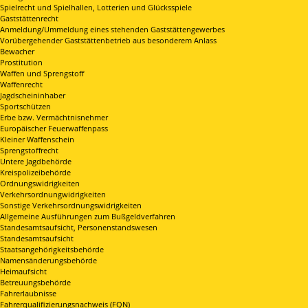
Spielrecht und Spielhallen, Lotterien und Glücksspiele
Gaststättenrecht
Anmeldung/Ummeldung eines stehenden Gaststättengewerbes
Vorübergehender Gaststättenbetrieb aus besonderem Anlass
Bewacher
Prostitution
Waffen und Sprengstoff
Waffenrecht
Jagdscheininhaber
Sportschützen
Erbe bzw. Vermächtnisnehmer
Europäischer Feuerwaffenpass
Kleiner Waffenschein
Sprengstoffrecht
Untere Jagdbehörde
Kreispolizeibehörde
Ordnungswidrigkeiten
Verkehrsordnungwidrigkeiten
Sonstige Verkehrsordnungswidrigkeiten
Allgemeine Ausführungen zum Bußgeldverfahren
Standesamtsaufsicht, Personenstandswesen
Standesamtsaufsicht
Staatsangehörigkeitsbehörde
Namensänderungsbehörde
Heimaufsicht
Betreuungsbehörde
Fahrerlaubnisse
Fahrerqualifizierungsnachweis (FQN)