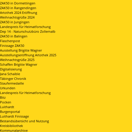
ZAK50 in Dormettingen
ZAK50 in Rangendingen
Artothek 2024 Eröffnung
Weihnachtsgrüße 2024
ZAK50 in Jungingen
Landespreis für Heimatforschung
Dep 14 - Naturschutzbüro Zollernalb
ZAK50 in Balingen
Flaschenpost
Finissage ZAK50
Ausstellung Brigitte Wagner
Ausstellungseröffnung Artothek 2025
Weihnachtsgrüße 2025
Schaffen Brigitte Wagner
Digitalisierung
Jana Schaible
Täbinger Chronik
Staufermedaille
Urkunden
Landespreis für Heimatforschung
Bitz
Pocken
Luithardt
Burgenportal
Luithardt Finissage
Bestandsübersicht und Nutzung
Kreisbibliothek
Kommunalarchive