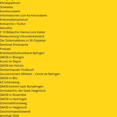
Klimasparbuch
Solaratlas
Kommunalamt
Informationen zum Kommunalamt
Kreismedienzentrum
Kreisarchiv / Kultur
Aktuelles
F 10 Bildarchiv Hanne-Lore Kaiser
Restaurierung Urkundenbestand
Der Zollernalbkreis in 50 Objekten
Denkmal Ehrensache
Podcast
Kreisfeuerlöschverband Balingen
ZAK50 in Bisingen
Kunst im Depot
ZAK50 bei Holcim
Dotternhausen Findbuch
Gouvernement Militaire – Cercle de Balingen
ZAK50 in Bitz
KZ Schömberg
ZAK50 kommt nach Burladingen
Zentralarchiv der Stadt Haigerloch
ZAK50 in Rosenfeld
ZAK50 in Hechingen
ZollernalbKunstweg
ZAK50 in Haigerloch
Geschichtswettbewerb
Artothek 2024