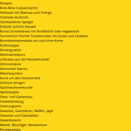
Rezepte
Rote-Bete-Carpaccio(roh)
Feldsalat mit Walnuss und Orange
Ostereier-Aufstrich
Überbackener Spargel
Erdbeer-Schicht-Dessert
Bunte Sommerbowl mit Rindfleisch oder vegetarisch
Sommerlich frischer Tomatensalat mit Gurke und Fetakäse
Brombeermarmelade mit und ohne Kerne
Kürbissuppe
Rindergulasch
Weihnachtsbuns
Lifehacks aus der Hauswirtschaft
Zitronensäure
Allrounder Natron
Wäschesymbol
Rund um den Kühlschrank
Grillrost reinigen
Spülmaschinenkunde
Apfelrezepte
Obst- und Gartenbau
Umweltbildung
Ordnungsamt
Gewerbe, Gaststätten, Waffen, Jagd
Gewerbe und Gaststätten
Gewerberecht
Makler, Bauträger, Baubetreuer
Reisegewerbe