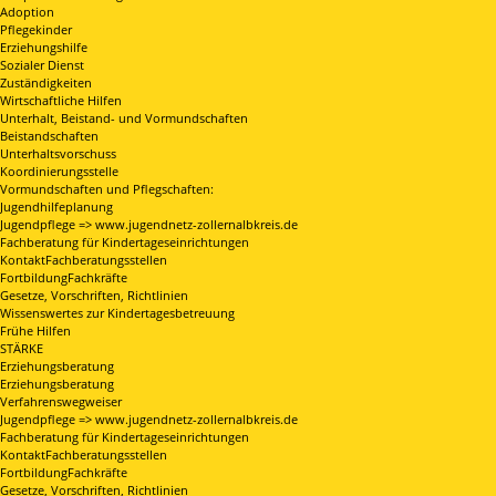
Adoption
Pflegekinder
Erziehungshilfe
Sozialer Dienst
Zuständigkeiten
Wirtschaftliche Hilfen
Unterhalt, Beistand- und Vormundschaften
Beistandschaften
Unterhaltsvorschuss
Koordinierungsstelle
Vormundschaften und Pflegschaften:
Jugendhilfeplanung
Jugendpflege => www.jugendnetz-zollernalbkreis.de
Fachberatung für Kindertageseinrichtungen
KontaktFachberatungsstellen
FortbildungFachkräfte
Gesetze, Vorschriften, Richtlinien
Wissenswertes zur Kindertagesbetreuung
Frühe Hilfen
STÄRKE
Erziehungsberatung
Erziehungsberatung
Verfahrenswegweiser
Jugendpflege => www.jugendnetz-zollernalbkreis.de
Fachberatung für Kindertageseinrichtungen
KontaktFachberatungsstellen
FortbildungFachkräfte
Gesetze, Vorschriften, Richtlinien