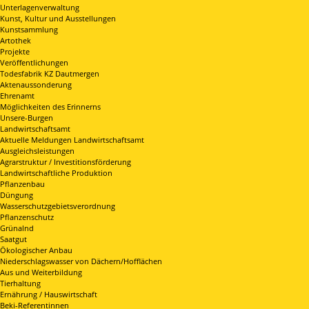
Unterlagenverwaltung
Kunst, Kultur und Ausstellungen
Kunstsammlung
Artothek
Projekte
Veröffentlichungen
Todesfabrik KZ Dautmergen
Aktenaussonderung
Ehrenamt
Möglichkeiten des Erinnerns
Unsere-Burgen
Landwirtschaftsamt
Aktuelle Meldungen Landwirtschaftsamt
Ausgleichsleistungen
Agrarstruktur / Investitionsförderung
Landwirtschaftliche Produktion
Pflanzenbau
Düngung
Wasserschutzgebietsverordnung
Pflanzenschutz
Grünalnd
Saatgut
Ökologischer Anbau
Niederschlagswasser von Dächern/Hofflächen
Aus und Weiterbildung
Tierhaltung
Ernährung / Hauswirtschaft
Beki-Referentinnen