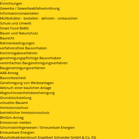
Einrichtungen
Gewerbe / Gewerbeabfallverordnung
Informationsmaterialien
Müllbehälter - bestellen - abholen - umtauschen
Schule und Umwelt
Smart Food BaWü
Bauen und Naturschutz
Baurecht
Rahmenbedingungen
verfahrensfreie Bauvorhaben
Kenntnisgabeverfahren
genehmigungspflichtige Bauvorhaben
vereinfachtes Baugenehmigungsverfahren
Baugenehmigungsverfahren
AAB-Antrag
Bauvorbescheid
Genehmigung von Werbeanlagen
Abbruch einer baulichen Anlage
Abgeschlossenheitsbescheinigung
Grundstücksteilung
virtuelles Bauamt
Immissionsschutz
betrieblicher Immissionsschutz
BImSch-Antrag
Emissionen melden
Schornsteinfegerwesen / Erneuerbare Energien
Erneuerbare Energien
Muschelkalksteinbruch Engelbert Schneider GmbH & Co. KG