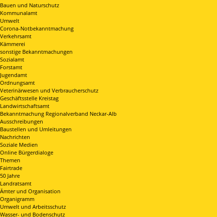
Bauen und Naturschutz
Kommunalamt
Umwelt
Corona-Notbekanntmachung
Verkehrsamt
Kämmerei
sonstige Bekanntmachungen
Sozialamt
Forstamt
Jugendamt
Ordnungsamt
Veterinärwesen und Verbraucherschutz
Geschäftsstelle Kreistag
Landwirtschaftsamt
Bekanntmachung Regionalverband Neckar-Alb
Ausschreibungen
Baustellen und Umleitungen
Nachrichten
Soziale Medien
Online Bürgerdialoge
Themen
Fairtrade
50 Jahre
Landratsamt
Ämter und Organisation
Organigramm
Umwelt und Arbeitsschutz
Wasser- und Bodenschutz