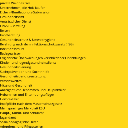
private Waldbesitzer
Unternehmen, die Holz kaufen
Eichen-/Buntlaubholz-Submission
Gesundheitsamt
Amtsärztlicher Dienst
HIV/STI-Beratung
Reisen
Impfberatung
Gesundheitsschutz & Umwelthygiene
Belehrung nach dem Infektionsschutzgesetz (IfSG)
Infektionsschutz
Badegewässer
Hygienische Überwachungen verschiedener Einrichtungen
Kinder- und Jugendgesundheitsdienst
Gesundheitsplanung
Suchtprävention und Suchthhilfe
Gesundheitsberichtserstattung
Wissenswertes
Hitze und Gesundheit
Anzeigepflicht Hebammen und Heilpraktiker
Hebammen und Entbindungspfleger
Heilpraktiker
Impfpflicht nach dem Masernschutzgesetz
Mehrsprachiges Merkblatt ESU
Haupt-, Kultur- und Schulamt
Jugendamt
Sozialpädagogische Hilfen
Adoptions- und Pflegestellen