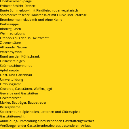
Überbackener Spargel
Erdbeer-Schicht-Dessert
Bunte Sommerbowl mit Rindfleisch oder vegetarisch
Sommerlich frischer Tomatensalat mit Gurke und Fetakäse
Brombeermarmelade mit und ohne Kerne
Kürbissuppe
Rindergulasch
Weihnachtsbuns
Lifehacks aus der Hauswirtschaft
Zitronensäure
Allrounder Natron
Wäschesymbol
Rund um den Kühlschrank
Grillrost reinigen
Spülmaschinenkunde
Apfelrezepte
Obst- und Gartenbau
Umweltbildung
Ordnungsamt
Gewerbe, Gaststätten, Waffen, Jagd
Gewerbe und Gaststätten
Gewerberecht
Makler, Bauträger, Baubetreuer
Reisegewerbe
Spielrecht und Spielhallen, Lotterien und Glücksspiele
Gaststättenrecht
Anmeldung/Ummeldung eines stehenden Gaststättengewerbes
Vorübergehender Gaststättenbetrieb aus besonderem Anlass