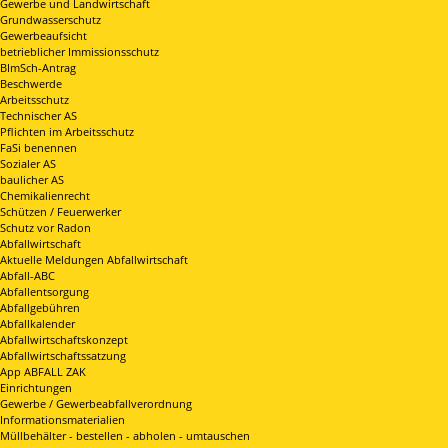
Gewerbe und Landwirtschaft
Grundwasserschutz
Gewerbeaufsicht
betrieblicher Immissionsschutz
BImSch-Antrag
Beschwerde
Arbeitsschutz
Technischer AS
Pflichten im Arbeitsschutz
FaSi benennen
Sozialer AS
baulicher AS
Chemikalienrecht
Schützen / Feuerwerker
Schutz vor Radon
Abfallwirtschaft
Aktuelle Meldungen Abfallwirtschaft
Abfall-ABC
Abfallentsorgung
Abfallgebühren
Abfallkalender
Abfallwirtschaftskonzept
Abfallwirtschaftssatzung
App ABFALL ZAK
Einrichtungen
Gewerbe / Gewerbeabfallverordnung
Informationsmaterialien
Müllbehälter - bestellen - abholen - umtauschen