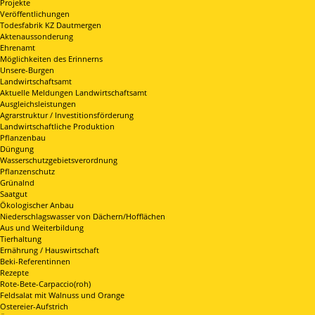
Projekte
Veröffentlichungen
Todesfabrik KZ Dautmergen
Aktenaussonderung
Ehrenamt
Möglichkeiten des Erinnerns
Unsere-Burgen
Landwirtschaftsamt
Aktuelle Meldungen Landwirtschaftsamt
Ausgleichsleistungen
Agrarstruktur / Investitionsförderung
Landwirtschaftliche Produktion
Pflanzenbau
Düngung
Wasserschutzgebietsverordnung
Pflanzenschutz
Grünalnd
Saatgut
Ökologischer Anbau
Niederschlagswasser von Dächern/Hofflächen
Aus und Weiterbildung
Tierhaltung
Ernährung / Hauswirtschaft
Beki-Referentinnen
Rezepte
Rote-Bete-Carpaccio(roh)
Feldsalat mit Walnuss und Orange
Ostereier-Aufstrich