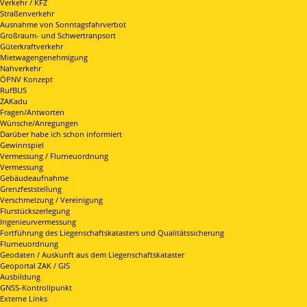
Verkehr / KFZ
Straßenverkehr
Ausnahme von Sonntagsfahrverbot
Großraum- und Schwertranpsort
Güterkraftverkehr
Mietwagengenehmigung
Nahverkehr
ÖPNV Konzept
RufBUS
ZAKadu
Fragen/Antworten
Wünsche/Anregungen
Darüber habe ich schon informiert
Gewinnspiel
Vermessung / Flurneuordnung
Vermessung
Gebäudeaufnahme
Grenzfeststellung
Verschmelzung / Vereinigung
Flurstückszerlegung
Ingenieurvermessung
Fortführung des Liegenschaftskatasters und Qualitätssicherung
Flurneuordnung
Geodaten / Auskunft aus dem Liegenschaftskataster
Geoportal ZAK / GIS
Ausbildung
GNSS-Kontrollpunkt
Externe Links