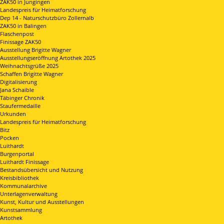
ZAK50 in Jungingen
Landespreis für Heimatforschung
Dep 14 - Naturschutzbüro Zollernalb
ZAK50 in Balingen
Flaschenpost
Finissage ZAK50
Ausstellung Brigitte Wagner
Ausstellungseröffnung Artothek 2025
Weihnachtsgrüße 2025
Schaffen Brigitte Wagner
Digitalisierung
Jana Schaible
Täbinger Chronik
Staufermedaille
Urkunden
Landespreis für Heimatforschung
Bitz
Pocken
Luithardt
Burgenportal
Luithardt Finissage
Bestandsübersicht und Nutzung
Kreisbibliothek
Kommunalarchive
Unterlagenverwaltung
Kunst, Kultur und Ausstellungen
Kunstsammlung
Artothek