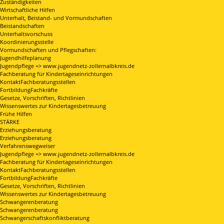
Zuständigkeiten
Wirtschaftliche Hilfen
Unterhalt, Beistand- und Vormundschaften
Beistandschaften
Unterhaltsvorschuss
Koordinierungsstelle
Vormundschaften und Pflegschaften:
Jugendhilfeplanung
Jugendpflege => www.jugendnetz-zollernalbkreis.de
Fachberatung für Kindertageseinrichtungen
KontaktFachberatungsstellen
FortbildungFachkräfte
Gesetze, Vorschriften, Richtlinien
Wissenswertes zur Kindertagesbetreuung
Frühe Hilfen
STÄRKE
Erziehungsberatung
Erziehungsberatung
Verfahrenswegweiser
Jugendpflege => www.jugendnetz-zollernalbkreis.de
Fachberatung für Kindertageseinrichtungen
KontaktFachberatungsstellen
FortbildungFachkräfte
Gesetze, Vorschriften, Richtlinien
Wissenswertes zur Kindertagesbetreuung
Schwangerenberatung
Schwangerenberatung
Schwangerschaftskonfliktberatung