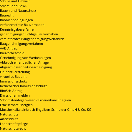
Schule und Umwelt
Smart Food BaWü
Bauen und Naturschutz
Baurecht
Rahmenbedingungen
verfahrensfreie Bauvorhaben
Kenntnisgabeverfahren
genehmigungspflichtige Bauvorhaben
vereinfachtes Baugenehmigungsverfahren
Baugenehmigungsverfahren
AAB-Antrag
Bauvorbescheid
Genehmigung von Werbeanlagen
Abbruch einer baulichen Anlage
Abgeschlossenheitsbescheinigung
Grundstücksteilung
virtuelles Bauamt
Immissionsschutz
betrieblicher Immissionsschutz
BImSch-Antrag
Emissionen melden
Schornsteinfegerwesen / Erneuerbare Energien
Erneuerbare Energien
Muschelkalksteinbruch Engelbert Schneider GmbH & Co. KG
Naturschutz
Artenschutz
Landschaftspflege
Naturschutzrecht