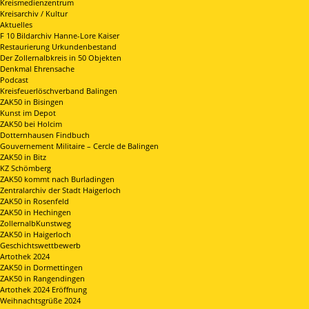
Kreismedienzentrum
Kreisarchiv / Kultur
Aktuelles
F 10 Bildarchiv Hanne-Lore Kaiser
Restaurierung Urkundenbestand
Der Zollernalbkreis in 50 Objekten
Denkmal Ehrensache
Podcast
Kreisfeuerlöschverband Balingen
ZAK50 in Bisingen
Kunst im Depot
ZAK50 bei Holcim
Dotternhausen Findbuch
Gouvernement Militaire – Cercle de Balingen
ZAK50 in Bitz
KZ Schömberg
ZAK50 kommt nach Burladingen
Zentralarchiv der Stadt Haigerloch
ZAK50 in Rosenfeld
ZAK50 in Hechingen
ZollernalbKunstweg
ZAK50 in Haigerloch
Geschichtswettbewerb
Artothek 2024
ZAK50 in Dormettingen
ZAK50 in Rangendingen
Artothek 2024 Eröffnung
Weihnachtsgrüße 2024