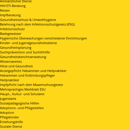
Amtsärztlicher Dienst
HIV/STI-Beratung
Reisen
Impfberatung
Gesundheitsschutz & Umwelthygiene
Belehrung nach dem Infektionsschutzgesetz (IfSG)
Infektionsschutz
Badegewässer
Hygienische Überwachungen verschiedener Einrichtungen
Kinder- und Jugendgesundheitsdienst
Gesundheitsplanung
Suchtprävention und Suchthhilfe
Gesundheitsberichtserstattung
Wissenswertes
Hitze und Gesundheit
Anzeigepflicht Hebammen und Heilpraktiker
Hebammen und Entbindungspfleger
Heilpraktiker
Impfpflicht nach dem Masernschutzgesetz
Mehrsprachiges Merkblatt ESU
Haupt-, Kultur- und Schulamt
Jugendamt
Sozialpädagogische Hilfen
Adoptions- und Pflegestellen
Adoption
Pflegekinder
Erziehungshilfe
Sozialer Dienst