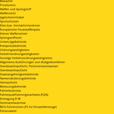
Bewacher
Prostitution
Waffen und Sprengstoff
Waffenrecht
Jagdscheininhaber
Sportschützen
Erbe bzw. Vermächtnisnehmer
Europäischer Feuerwaffenpass
Kleiner Waffenschein
Sprengstoffrecht
Untere Jagdbehörde
Kreispolizeibehörde
Ordnungswidrigkeiten
Verkehrsordnungwidrigkeiten
Sonstige Verkehrsordnungswidrigkeiten
Allgemeine Ausführungen zum Bußgeldverfahren
Standesamtsaufsicht, Personenstandswesen
Standesamtsaufsicht
Staatsangehörigkeitsbehörde
Namensänderungsbehörde
Heimaufsicht
Betreuungsbehörde
Fahrerlaubnisse
Fahrerqualifizierungsnachweis (FQN)
Eintragung B 96
Seminarerlaubnisse
BOS-Führerschein (FS für Einsatzfahrzeuge)
Personalamt