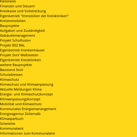
Kämmerei
Finanzen und Steuern
Kreiskasse und Vollstreckung
Eigenbetrieb "Immobilien der Kreiskliniken"
Kreisimmobilien
Bauprojekte
Aufgaben und Zuständigkeit
Gebäudemanagement
Projekt Schulfusion
Projekt BSZ BAL
Eigenbetrieb Krankenhäuser
Projekt StoV Meßstetten
Eigenbetrieb Kreiskliniken
weitere Bauprojekte
Baustand StoV
Schuladressen
Klimaschutz
Klimaschutz und Klimaanpassung
Aktuelle Meldungen Klima
Energie- und Klimaschutzkonzept
Klimaanpassungskonzept
Mobilität und Klimaschutz
Kommunales Energiemanangement
Energieagentur Zollernalb
Klimasparbuch
Solaratlas
Kommunalamt
Informationen zum Kommunalamt