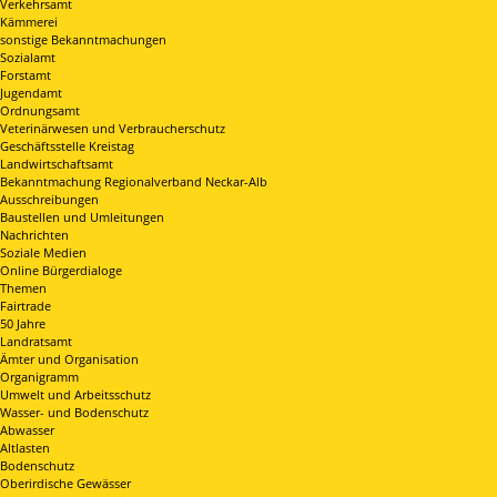
Verkehrsamt
Kämmerei
sonstige Bekanntmachungen
Sozialamt
Forstamt
Jugendamt
Ordnungsamt
Veterinärwesen und Verbraucherschutz
Geschäftsstelle Kreistag
Landwirtschaftsamt
Bekanntmachung Regionalverband Neckar-Alb
Ausschreibungen
Baustellen und Umleitungen
Nachrichten
Soziale Medien
Online Bürgerdialoge
Themen
Fairtrade
50 Jahre
Landratsamt
Ämter und Organisation
Organigramm
Umwelt und Arbeitsschutz
Wasser- und Bodenschutz
Abwasser
Altlasten
Bodenschutz
Oberirdische Gewässer