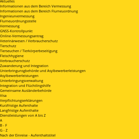
Aktuelles
Informationen aus dem Bereich Vermessung
Informationen aus dem Bereich Flurneuordnung
Ingenieurvermessung
Flurneuordnungsstelle
Vermessung
GNSS-Kontrollpunkt
Online-Vermessungsantrag
Veterinärwesen / Verbraucherschutz
Tierschutz
Tierseuchen / Tierkörperbeseitigung
Fleischhygiene
Verbraucherschutz
Zuwanderung und Integration
Unterbringunsgbehörde und Asylbewerberleistungen
Asylbewerberleistungen
Unterbringungsverwaltung
Integration und Flüchtlingshilfe
Gemeinsame Ausländerbehörde
Visa
Verpflichtungserklärungen
Kurzfristige Aufenthalte
Langfristige Aufenthalte
Dienstleistungen von A bis Z
A
B - F
G - Z
Nach der Einreise - Aufenthaltstitel